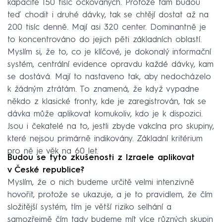
kapacitě 150 tisíc očkovaných. Protože tam budou
teď chodit i druhé dávky, tak se chtějí dostat až na
200 tisíc denně. Mají asi 320 center. Dominantně je
to koncentrováno do jejich pěti základních oblastí.
Myslím si, že to, co je klíčové, je dokonalý informační
systém, centrální evidence opravdu každé dávky, kam
se dostává. Mají to nastaveno tak, aby nedocházelo
k žádným ztrátám. To znamená, že když vypadne
někdo z klasické fronty, kde je zaregistrován, tak se
dávka může aplikovat komukoliv, kdo je k dispozici.
Jsou i čekatelé na to, jestli zbyde vakcína pro skupiny,
které nejsou primárně indikovány. Základní kritérium
pro ně je věk na 60 let.
Budou se tyto zkušenosti z Izraele aplikovat
v České republice?
Myslím, že o nich budeme určitě velmi intenzivně
hovořit, protože se ukazuje, a je to pravidlem, že čím
složitější systém, tím je větší riziko selhání a
samozřejmě čím tady budeme mít více různých skupin