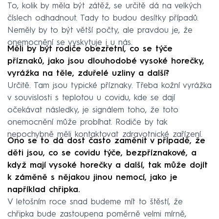
To, kolik by měla být zátěž, se určitě dá na velkých
číslech odhadnout. Tady to budou desítky případů.
Neměly by to být větší počty, ale pravdou je, že
onemocnění se vyskytuje i u nás.
Měli by být rodiče obezřetní, co se týče
příznaků, jako jsou dlouhodobé vysoké horečky,
vyrážka na těle, zduřelé uzliny a další?
Určitě. Tam jsou typické příznaky. Třeba kožní vyrážka
v souvislosti s teplotou u covidu, kde se dají
očekávat následky, je signálem toho, že toto
onemocnění může probíhat. Rodiče by tak
nepochybně měli kontaktovat zdravotnické zařízení.
Ono se to dá dost často zaměnit v případě, že
děti jsou, co se covidu týče, bezpříznakové, a
když mají vysoké horečky a další, tak může dojít
k záměně s nějakou jinou nemocí, jako je
například chřipka.
V letošním roce snad budeme mít to štěstí, že
chřipka bude zastoupena poměrně velmi mírně,