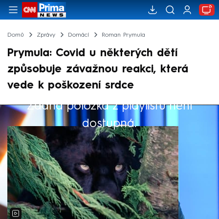
Domů
Zprávy
Domácí
Roman Prymula
Prymula: Covid u některých dětí
způsobuje závažnou reakci, která
vede k poškození srdce
Žádná položka z playlistu není
Výběr redakce
dostupná.