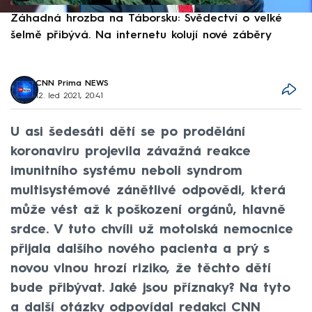
Záhadná hrozba na Táborsku: Svědectví o velké
S
šelmě přibývá. Na internetu kolují nové záběry
d
CNN Prima NEWS
12. led 2021, 20:41
U asi šedesáti dětí se po prodělání
koronaviru projevila závažná reakce
imunitního systému neboli syndrom
multisystémové zánětlivé odpovědi, která
může vést až k poškození orgánů, hlavně
srdce. V tuto chvíli už motolská nemocnice
přijala dalšího nového pacienta a prý s
novou vlnou hrozí riziko, že těchto dětí
bude přibývat. Jaké jsou příznaky? Na tyto
a další otázky odpovídal redakci CNN