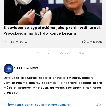
S covidem se vypořádáme jako první, tvrdí Izrael.
Proočkován má být do konce března
6 min čtení
12. led 2021, 07:08
nemoc
děti
Izrael
očkování
chřipka
CNN Prima NEWS
Díky úzké spolupráci redakcí online a TV zpravodajství
vám přinášíme desítky reportáží i v textové podobě, které
můžete sledovat v televizi, na webu, sociálních sítích nebo
v HbbTV.
Pro tento článek jsou komentáře vypnuté