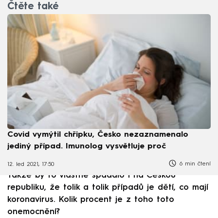
Čtěte také
Covid vymýtil chřipku, Česko nezaznamenalo
jediný případ. Imunolog vysvětluje proč
6 min čtení
12. led 2021, 17:50
Takže by to vlastně spadalo i na Českou
republiku, že tolik a tolik případů je dětí, co mají
koronavirus. Kolik procent je z toho toto
onemocnění?