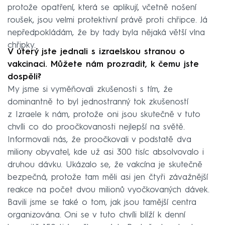
protože opatření, která se aplikují, včetně nošení
roušek, jsou velmi protektivní právě proti chřipce. Já
nepředpokládám, že by tady byla nějaká větší vlna
chřipky.
V úterý jste jednali s izraelskou stranou o
vakcinaci. Můžete nám prozradit, k čemu jste
dospěli?
My jsme si vyměňovali zkušenosti s tím, že
dominantně to byl jednostranný tok zkušeností
z Izraele k nám, protože oni jsou skutečně v tuto
chvíli co do proočkovanosti nejlepší na světě.
Informovali nás, že proočkovali v podstatě dva
miliony obyvatel, kde už asi 300 tisíc absolvovalo i
druhou dávku. Ukázalo se, že vakcína je skutečně
bezpečná, protože tam měli asi jen čtyři závažnější
reakce na počet dvou milionů vyočkovaných dávek.
Bavili jsme se také o tom, jak jsou tamější centra
organizována. Oni se v tuto chvíli blíží k denní