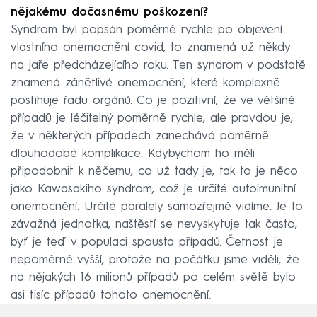
nějakému dočasnému poškození?
Syndrom byl popsán poměrně rychle po objevení
vlastního onemocnění covid, to znamená už někdy
na jaře předcházejícího roku. Ten syndrom v podstatě
znamená zánětlivé onemocnění, které komplexně
postihuje řadu orgánů. Co je pozitivní, že ve většině
případů je léčitelný poměrně rychle, ale pravdou je,
že v některých případech zanechává poměrně
dlouhodobé komplikace. Kdybychom ho měli
připodobnit k něčemu, co už tady je, tak to je něco
jako Kawasakiho syndrom, což je určité autoimunitní
onemocnění. Určité paralely samozřejmě vidíme. Je to
závažná jednotka, naštěstí se nevyskytuje tak často,
byť je teď v populaci spousta případů. Četnost je
nepoměrně vyšší, protože na počátku jsme viděli, že
na nějakých 16 milionů případů po celém světě bylo
asi tisíc případů tohoto onemocnění.