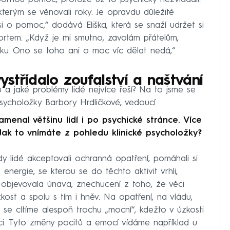
 kterým se věnovali roky. Je opravdu důležité
i o pomoc,“ dodává Eliška, která se snaží udržet si
rtem. „Když je mi smutno, zavolám přátelům,
žku. Ono se toho ani o moc víc dělat nedá,“
vystřídalo zoufalství a naštvání
ku a jaké problémy lidé nejvíce řeší? Na to jsme se
psycholožky Barbory Hrdličkové, vedoucí
menal většinu lidí i po psychické stránce. Více
Jak to vnímáte z pohledu klinické psycholožky?
kdy lidé akceptovali ochranná opatření, pomáhali si
e energie, se kterou se do těchto aktivit vrhli,
 objevovala únava, znechucení z toho, že věci
kost a spolu s tím i hněv. Na opatření, na vládu,
se cítíme alespoň trochu „mocní“, kdežto v úzkosti
. Tyto změny pocitů a emocí vídáme například u