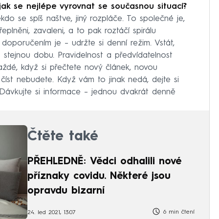
jak se nejlépe vyrovnat se současnou situací?
do se spíš naštve, jiný rozpláče. To společné je,
eplněni, zavaleni, a to pak roztáčí spirálu
doporučením je – udržte si denní režim. Vstát,
ve stejnou dobu. Pravidelnost a předvídatelnost
aždé, když si přečtete nový článek, novou
 číst nebudete. Když vám to jinak nedá, dejte si
e. Dávkujte si informace – jednou dvakrát denně
Čtěte také
PŘEHLEDNĚ: Vědci odhalili nové
příznaky covidu. Některé jsou
opravdu bizarní
6 min čtení
24. led 2021, 13:07