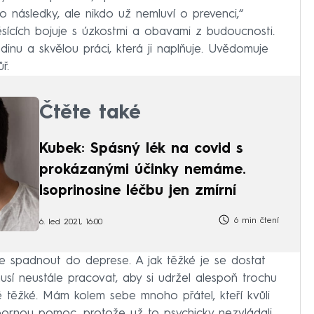
ho následky, ale nikdo už nemluví o prevenci,“
měsících bojuje s úzkostmi a obavami z budoucnosti.
dinu a skvělou práci, která ji naplňuje. Uvědomuje
ř.
Čtěte také
Kubek: Spásný lék na covid s
prokázanými účinky nemáme.
Isoprinosine léčbu jen zmírní
6 min čtení
6. led 2021, 16:00
je spadnout do deprese. A jak těžké je se dostat
sí neustále pracovat, aby si udržel alespoň trochu
ě těžké. Mám kolem sebe mnoho přátel, kteří kvůli
bornou pomoc, protože už to psychicky nezvládali.