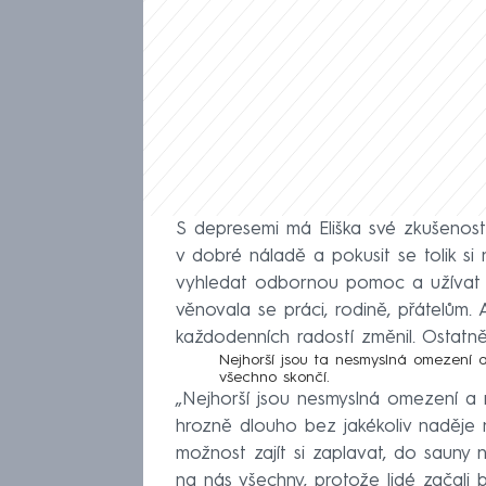
S depresemi má Eliška své zkušenost
v dobré náladě a pokusit se tolik s
vyhledat odbornou pomoc a užívat lék
věnovala se práci, rodině, přátelům. 
každodenních radostí změnil. Ostatně
Nejhorší jsou ta nesmyslná omezení a
všechno skončí.
„Nejhorší jsou nesmyslná omezení a n
hrozně dlouho bez jakékoliv naděje 
možnost zajít si zaplavat, do sauny 
na nás všechny, protože lidé začali 