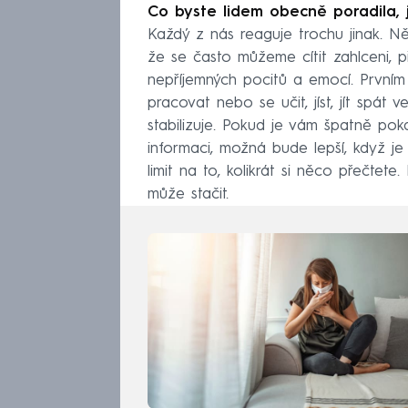
Co byste lidem obecně poradila, 
Každý z nás reaguje trochu jinak. Něk
že se často můžeme cítit zahlceni, př
nepříjemných pocitů a emocí. Prvním 
pracovat nebo se učit, jíst, jít spát 
stabilizuje. Pokud je vám špatně pok
informaci, možná bude lepší, když je
limit na to, kolikrát si něco přečtet
může stačit.