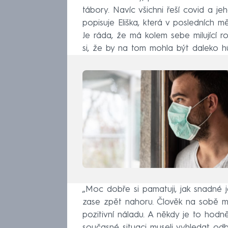
tábory. Navíc všichni řeší covid a je
popisuje Eliška, která v posledních 
Je ráda, že má kolem sebe milující ro
si, že by na tom mohla být daleko hů
„Moc dobře si pamatuji, jak snadné 
zase zpět nahoru. Člověk na sobě mu
pozitivní náladu. A někdy je to hodn
současné situaci museli vyhledat od