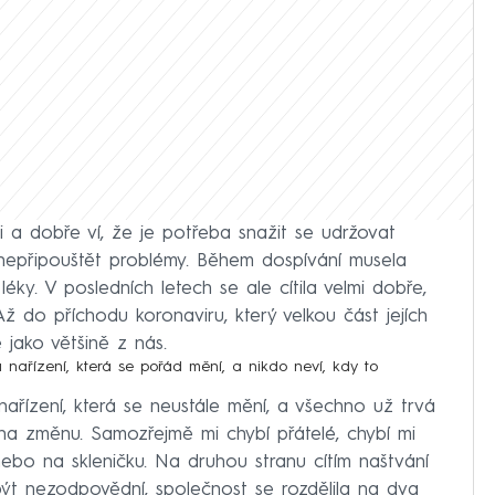
i a dobře ví, že je potřeba snažit se udržovat
i nepřipouštět problémy. Během dospívání musela
y. V posledních letech se ale cítila velmi dobře,
Až do příchodu koronaviru, který velkou část jejích
 jako většině z nás.
 nařízení, která se pořád mění, a nikdo neví, kdy to
ařízení, která se neustále mění, a všechno už trvá
na změnu. Samozřejmě mi chybí přátelé, chybí mi
nebo na skleničku. Na druhou stranu cítím naštvání
být nezodpovědní, společnost se rozdělila na dva