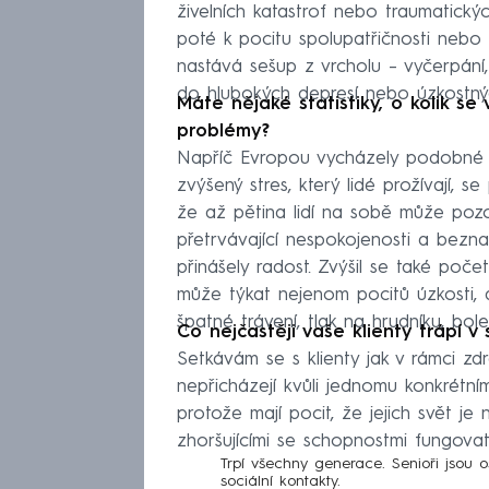
živelních katastrof nebo traumatický
poté k pocitu spolupatřičnosti nebo 
nastává sešup z vrcholu – vyčerpání
do hlubokých depresí nebo úzkostný
Máte nějaké statistiky, o kolik se 
problémy?
Napříč Evropou vycházely podobné 
zvýšený stres, který lidé prožívají, s
že až pětina lidí na sobě může poz
přetrvávající nespokojenosti a bezna
přinášely radost. Zvýšil se také počet
může týkat nejenom pocitů úzkosti, al
špatné trávení, tlak na hrudníku, bole
Co nejčastěji vaše klienty trápí 
Setkávám se s klienty jak v rámci zd
nepřicházejí kvůli jednomu konkrétní
protože mají pocit, že jejich svět je n
zhoršujícími se schopnostmi fungova
Trpí všechny generace. Senioři jsou 
sociální kontakty.