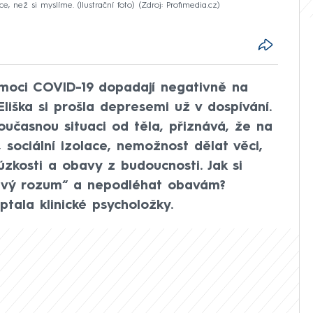
e, než si myslíme. (Ilustrační foto)
Zdroj: Profimedia.cz
emoci COVID-19 dopadají negativně na
 Eliška si prošla depresemi už v dospívání.
oučasnou situaci od těla, přiznává, že na
, sociální izolace, nemožnost dělat věci,
í úzkosti a obavy z budoucnosti. Jak si
avý rozum“ a nepodléhat obavám?
ala klinické psycholožky.