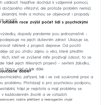
ch událostí. Nejdříve dochází k vzájemné pomoci,
i dočasného vítězství, ale protože problém nemizí,
, zklamání, hněv a mohou se objevovat i propady
ch pocitů.
v loňském roce zvýšil počet lidí s psychickými
výsledky, dopady pandemie jsou jednoznačné –
e podepisuje na jejich duševním zdraví. Ukazuje se,
orovat některé z projevů deprese. Od pocitů
děje až po ztrátu zájmu o věci, které předtím
 těch, kteří ve zvýšené míře prožívají úzkost; to se
e také jejich tělesných projevů – sevření žaludku,
sti hlavy, zad a tak dále.
v současné době?
ravotnického zařízení, tak i ve své soukromé praxi a
mu problému. Přicházejí si pro psychickou podporu,
estabilní, trápí je nejistota a mají problémy se
t v každodenním životě a ve vztazích.
osamocení, rodiče přetížení a teenagerům chybí