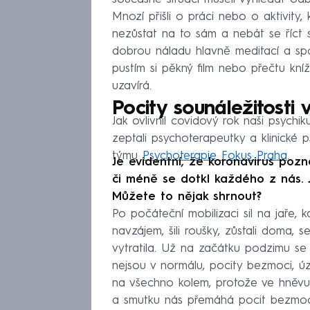
Mnozí přišli o práci nebo o aktivity,
nezůstat na to sám a nebát se říct s
dobrou náladu hlavně meditací a spo
pustím si pěkný film nebo přečtu kní
uzavírá.
Pocity sounáležitosti 
Jak ovlivnil covidový rok naši psychi
zeptali psychoterapeutky a klinické 
týmu
Psychoterapie Fokus Praha
.
Je evidentní, že koronavirus pozna
či méně se dotkl každého z nás. 
Můžete to nějak shrnout?
Po počáteční mobilizaci sil na jaře, 
navzájem, šili roušky, zůstali doma, s
vytratila. Už na začátku podzimu se
nejsou v normálu, pocity bezmoci, úz
na všechno kolem, protože ve hněvu 
a smutku nás přemáhá pocit bezmoci