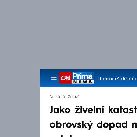
Domácí
Zahranič
Pořady
Domů
Zdraví
Jako živelní kata
obrovský dopad na