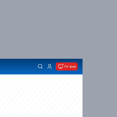
TV živě