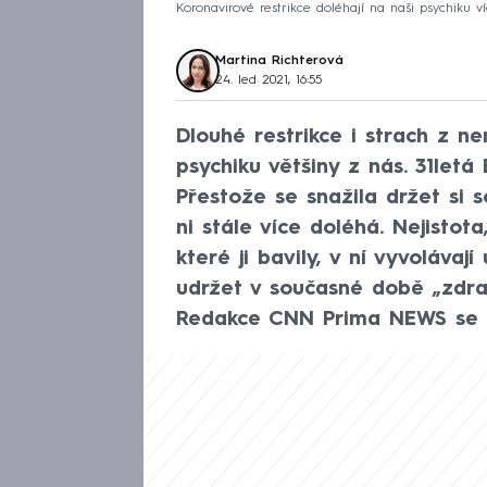
Koronavirové restrikce doléhají na naši psychiku víc
Martina Richterová
24. led 2021, 16:55
Dlouhé restrikce i strach z n
psychiku většiny z nás. 31letá
Přestože se snažila držet si s
ni stále více doléhá. Nejistota
které ji bavily, v ní vyvolávaj
udržet v současné době „zdr
Redakce CNN Prima NEWS se pt