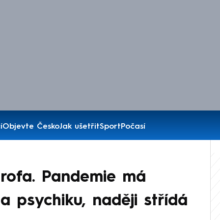
í
Objevte Česko
Jak ušetřit
Sport
Počasí
strofa. Pandemie má
 psychiku, naději střídá