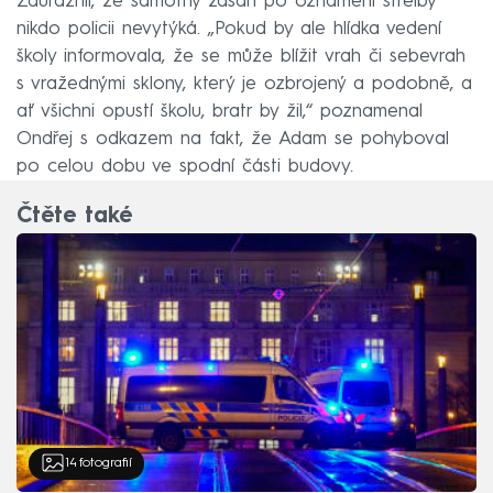
Zdůraznil, že samotný zásah po oznámení střelby
nikdo policii nevytýká. „Pokud by ale hlídka vedení
školy informovala, že se může blížit vrah či sebevrah
s vražednými sklony, který je ozbrojený a podobně, a
ať všichni opustí školu, bratr by žil,“ poznamenal
Ondřej s odkazem na fakt, že Adam se pohyboval
po celou dobu ve spodní části budovy.
Čtěte také
14
fotografií