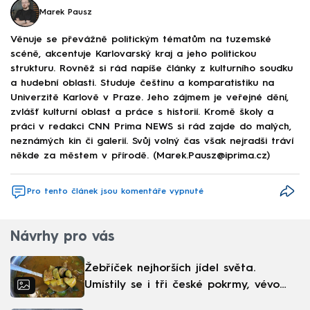
Marek Pausz
Věnuje se převážně politickým tématům na tuzemské
scéně, akcentuje Karlovarský kraj a jeho politickou
strukturu. Rovněž si rád napíše články z kulturního soudku
a hudební oblasti. Studuje češtinu a komparatistiku na
Univerzitě Karlově v Praze. Jeho zájmem je veřejné dění,
zvlášť kulturní oblast a práce s historií. Kromě školy a
práci v redakci CNN Prima NEWS si rád zajde do malých,
neznámých kin či galerií. Svůj volný čas však nejradši tráví
někde za městem v přírodě. (Marek.Pausz@iprima.cz)
Pro tento článek jsou komentáře vypnuté
Návrhy pro vás
Žebříček nejhorších jídel světa.
Umístily se i tři české pokrmy, vévodí
skandinávská kuchyně