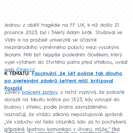
Jednou z obětí tragédie na FF UK, k níž došlo 21.
prosince 2023, byl i 34letý Adam Jurák. Studoval ve
Vídni a na pražské univerzitě se účastnil
mezinárodního výměnného pobytu mezi vysokými
školami. Měl být nejspíše posledním člověkem, který
vyjel výtahem do čtvrtého patra před střelbou, uvádí
web iDnes.cz
.
K TÉMATU:
Fascinující, že šéf policie tak dlouho
po zveřejnění závěrů šetření mlčí, kritizoval
Pospíšil
Závěry
policejní zprávy
, z nichž vyplývá, že policisté
dorazili na fakultu krátce po 13:23, kdy vstoupil do
budovy i střelec, podle bratra zavražděného
naznačují, že strážci zákona nepostupovali správně.
„Ve vzduchu visí řada otazníků, kdo za to pochybení,
případně špatnou komunikaci v útvaru, může,“ říká.