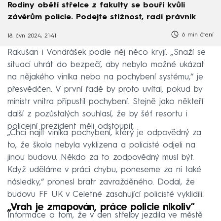
Rodiny obětí střelce z fakulty se bouří kvůli
závěrům policie. Podejte stížnost, radí právník
6 min čtení
18. čvn 2024, 21:41
Rakušan i Vondrášek podle něj něco kryjí. „Snaží se
situaci uhrát do bezpečí, aby nebylo možné ukázat
na nějakého viníka nebo na pochybení systému,“ je
přesvědčen. V první řadě by proto uvítal, pokud by
ministr vnitra připustil pochybení. Stejně jako někteří
další z pozůstalých souhlasí, že by šéf resortu i
policejní prezident měli odstoupit.
„Chci najít viníka pochybení, který je odpovědný za
to, že škola nebyla vyklizena a policisté odjeli na
jinou budovu. Někdo za to zodpovědný musí být.
Když uděláme v práci chybu, poneseme za ni také
následky,“ pronesl bratr zavražděného. Dodal, že
budovu FF UK v Celetné zasahující policisté vyklidili.
„Vrah je zmapován, práce policie nikoliv“
Informace o tom, že v den střelby jezdila ve městě