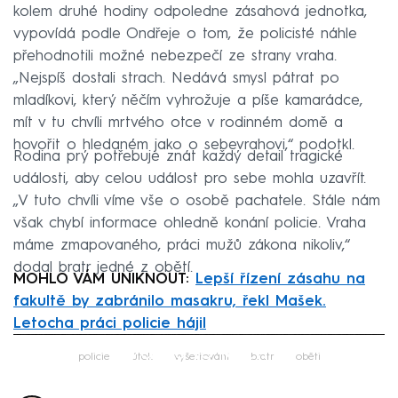
kolem druhé hodiny odpoledne zásahová jednotka,
vypovídá podle Ondřeje o tom, že policisté náhle
přehodnotili možné nebezpečí ze strany vraha.
„Nejspíš dostali strach. Nedává smysl pátrat po
mladíkovi, který něčím vyhrožuje a píše kamarádce,
mít v tu chvíli mrtvého otce v rodinném domě a
hovořit o hledaném jako o sebevrahovi,“ podotkl.
Rodina prý potřebuje znát každý detail tragické
události, aby celou událost pro sebe mohla uzavřít.
„V tuto chvíli víme vše o osobě pachatele. Stále nám
však chybí informace ohledně konání policie. Vraha
máme zmapovaného, práci mužů zákona nikoliv,“
dodal bratr jedné z obětí.
MOHLO VÁM UNIKNOUT:
Lepší řízení zásahu na
fakultě by zabránilo masakru, řekl Mašek.
Letocha práci policie hájil
Failed to fetch
policie
útok
vyšetřování
bratr
oběti