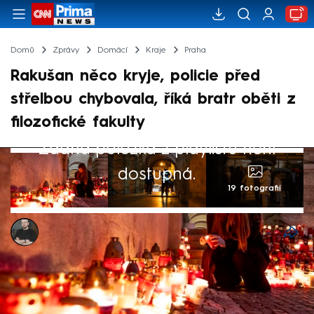
Domů
Zprávy
Domácí
Kraje
Praha
Rakušan něco kryje, policie před
střelbou chybovala, říká bratr oběti z
filozofické fakulty
Žádná položka z playlistu není
dostupná.
19 fotografií
Marek Pausz
20. čvn 2024, 08:05
Někdo musel pochybit. Tak se k postupu
policie na Filozofické fakultě Univerzity