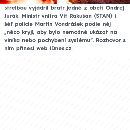
Karlovy (FF UK) v hodinách před tragickou
střelbou vyjádřil bratr jedné z obětí Ondřej
Jurák. Ministr vnitra Vít Rakušan (STAN) i
šéf policie Martin Vondrášek podle něj
„něco kryjí, aby bylo nemožné ukázat na
viníka nebo pochybení systému“. Rozhovor s
ním přinesl web iDnes.cz.