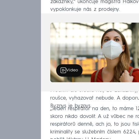
zákazníky,“ ukončuje magistra Hálk
vypoklonkuje nás z prodejny.
Video
Předtím ale stačila říct, že zákazníky,
roušce, vyhazovat nebude. A doporu
Byznys je byznys.
„Jeden respirátor na den, to máme 1
skoro nikdo dovolit. A už vůbec ne r
respirátorů denně, ach jo, to jsou ti
kriminality se služebním číslem 6224,