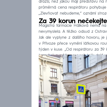
dražší, než jakou mají představu na m
průměrná cena respirátoru pohybuje
„Zlevňovat nebudeme,“ oznámí stroze
Za 39 korun nečekejt
Magistra farmacie Hálková nemá na o
nevymyslela. A těžko odsud z Ostra
Jak ale vyplyne z dalšího hovoru, je
v Přívoze přece vymění látkovou rou
týden v kuse. „Od respirátoru za 39
trvanlivý a může se nosit tolik dní,“ v