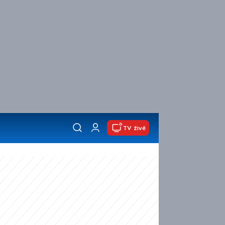
TV živě