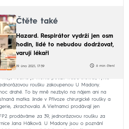
Čtěte také
Hazard. Respirátor vydrží jen osm
hodin, lidé to nebudou dodržovat,
varují lékaři
6 min čtení
19. úno 2021, 17:59
moje rodina je mohla použít třeba stokrát, tyhle
a jednorázovou roušku zakoupenou U Madony.
ou moc drahé. To by mně nezbylo na nájem ani na
stnaná matka. Jinde v Přívoze chirurgické roušky a
gerie, zkrachovala. A Vietnamci prodávají jen
 FFP2 prodáváme za 39, jednorázovou roušku za
árnice Jana Hálková. U Madony jsou o poznání