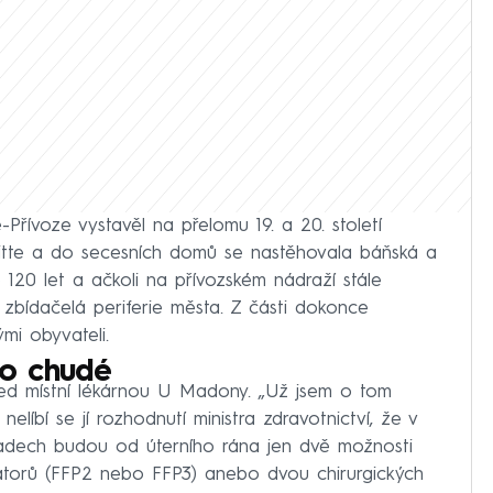
řívoze vystavěl na přelomu 19. a 20. století
 Sitte a do secesních domů se nastěhovala báňská a
120 let a ačkoli na přívozském nádraží stále
s zbídačelá periferie města. Z části dokonce
mi obyvateli.
o chudé
řed místní lékárnou U Madony. „Už jsem o tom
elíbí se jí rozhodnutí ministra zdravotnictví, že v
adech budou od úterního rána jen dvě možnosti
rátorů (FFP2 nebo FFP3) anebo dvou chirurgických