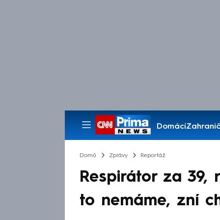
Domácí
Zahranič
Pořady
Domů
Zprávy
Reportáž
Respirátor za 39,
to nemáme, zní ch