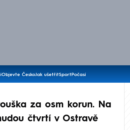
í
Objevte Česko
Jak ušetřit
Sport
Počasí
 rouška za osm korun. Na
udou čtvrtí v Ostravě