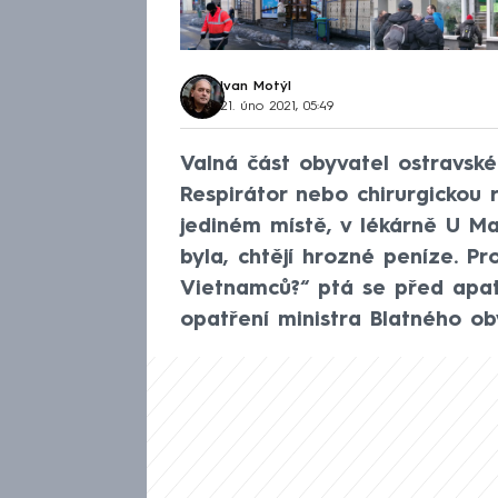
Ivan Motýl
21. úno 2021, 05:49
Valná část obyvatel ostravsk
Respirátor nebo chirurgickou
jediném místě, v lékárně U M
byla, chtějí hrozné peníze. Pr
Vietnamců?“ ptá se před apaty
opatření ministra Blatného oby