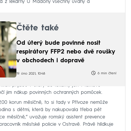
ová z lékárny U Madony všechny úvahy a
Čtěte také
Od úterý bude povinné nosit
respirátory FFP2 nebo dvě roušky
v obchodech i dopravě
6 min čtení
19. úno 2021, 10:48
 kteří přijdou v úterý do lékárny jen v látkové
čí jim nákup povinných ochranných pomůcek.
200 korun měsíčně, to si tady v Přívoze nemůže
odina s dětmi, která by nakupovala třeba pět
síce měsíčně,“ uvažuje romský asistent prevence
 pracovník městské policie v Ostravě. Právě hlídkuje