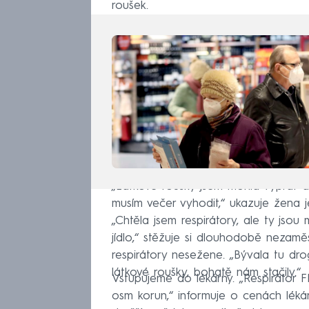
roušek.
„Látkové roušky jsem mohla vyprat a 
musím večer vyhodit,“ ukazuje žen
„Chtěla jsem respirátory, ale ty js
jídlo,“ stěžuje si dlouhodobě nezamě
respirátory nesežene. „Bývala tu dro
látkové roušky, bohatě nám stačily.“
Vstupujeme do lékárny. „Respirátor
osm korun,“ informuje o cenách lék