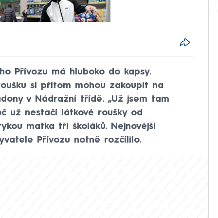
ého Přívozu má hluboko do kapsy.
 roušku si přitom mohou zakoupit na
adony v Nádražní třídě. „Už jsem tam
oč už nestačí látkové roušky od
kou matka tří školáků. Nejnovější
vatele Přívozu notně rozčílilo.