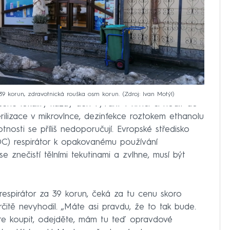
 39 korun, zdravotnická rouška osm korun.
Zdroj: Ivan Motýl
ené lokality každý den vyvařit v hrnci či hodit do
terilizace v mikrovlnce, dezinfekce roztokem ethanolu
tnosti se příliš nedoporučují. Evropské středisko
DC) respirátor k opakovanému používání
 znečistí tělními tekutinami a zvlhne, musí být
espirátor za 39 korun, čeká za tu cenu skoro
rčitě nevyhodil. „Máte asi pravdu, že to tak bude.
ete koupit, odejděte, mám tu teď opravdové