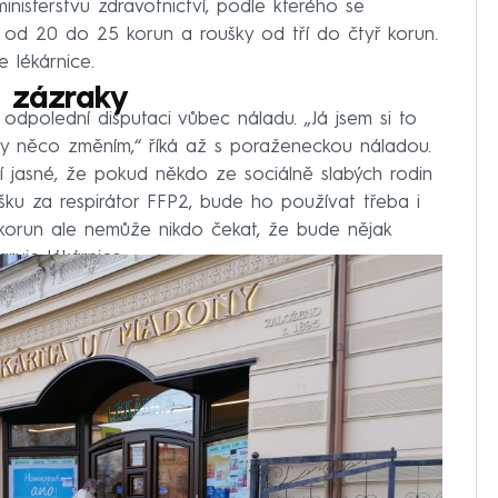
inisterstvu zdravotnictví, podle kterého se
 od 20 do 25 korun a roušky od tří do čtyř korun.
 lékárnice.
e zázraky
dpolední disputaci vůbec náladu. „Já jsem si to
vy něco změním,“ říká až s poraženeckou náladou.
 jí jasné, že pokud někdo ze sociálně slabých rodin
šku za respirátor FFP2, bude ho používat třeba i
 korun ale nemůže nikdo čekat, že bude nějak
aruje lékárnice.