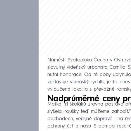
Náměstí Svatopluka Čecha v Ostravě-P
slovutný vídeňský urbanista Camillo
hutní honorace. Od té doby uplynulo 
zastavuje vídeňský rychlík, je to dne
vyloučená lokalita s převážně romský
Nadprůměrné ceny pr
Matka tří školáků zrovna postává p
slyšela, roušky teď můžeme zahodit,“ n
obchodech, veřejné dopravě i na úř
ochrany úst a nosu. S pomocí respi