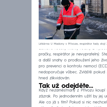
Lékárna U Madony v Přívoze, respirátor tady stojí
Látkové roušky mohly rodiny z vylouč
pračky, respirátor je nevypratelný. S
a další snahy o prodloužení jeho živo
pro prevenci a kontrolu nemocí (EC
nedoporučuje vůbec. Zvláště pokud se
hned zlikvidován.
Tak už odejděte…
Když nezaměstnaný z Přívozu koupí r
zázrak. Po jednodenním užití by jej u
Ale co já s tím? Pokud si nic nechc