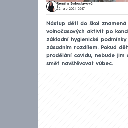
Renáta Bohuslavová
22. srp 2021, 05:17
Nástup dětí do škol znamená 
volnočasových aktivit po konc
základní hygienické podmínky 
zásadním rozdílem. Pokud dě
prodělání covidu, nebude jim 
smět navštěvovat vůbec.