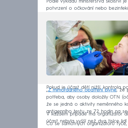
Podle výkladu ministerstva školství j
potvrzení o očkování nebo bezinfekč
Pokud je účast dětí nižší, kontrola p
„
Z mimořádného opatření plyne
, že 
potřeba, aby osoby doložily OTN (oč
že se jedná o aktivity neměnného ko
antigenního testu ze 72 hodin na sed
V každém případě má organizátor ale 
účast nebyla vyšší než dva tisíce lidí v
Co se samotných organizátorů týče, js