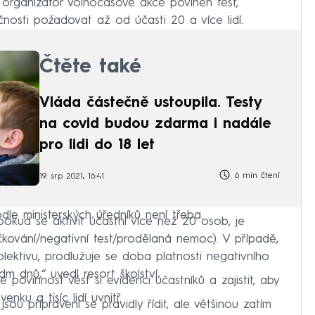
e organizátor volnočasové akce povinen test,
nosti požadovat až od účasti 20 a více lidí.
Čtěte také
Vláda částečně ustoupila. Testy
na covid budou zdarma i nadále
pro lidi do 18 let
6 min čtení
19. srp 2021, 16:41
odle ministerských úředníků není třeba.
pokud se aktivit účastní více než 20 osob, je
kování/negativní test/prodělaná nemoc). V případě,
lektivu, prodlužuje se doba platnosti negativního
m dnů,“ uvedl resort školství.
povinnost vést si evidenci účastníků a zajistit, aby
enku a tisíc lidí uvnitř.
ou připravení se pravidly řídit, ale většinou zatím