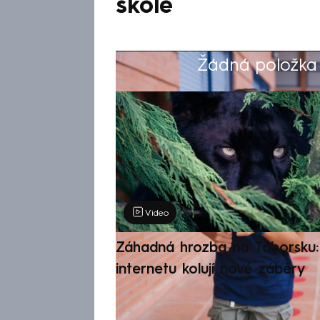
škole
Žádná položka z
Výběr redakce
Video
Záhadná hrozba na Táborsku: 
internetu kolují nové záběry