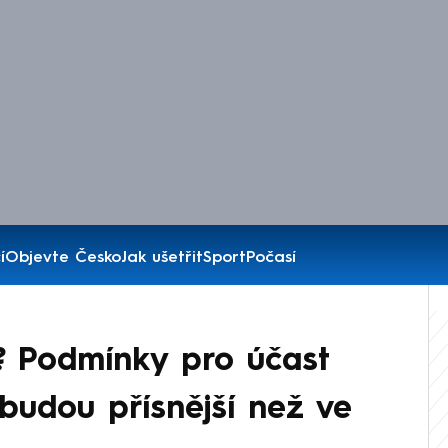
í
Objevte Česko
Jak ušetřit
Sport
Počasí
? Podmínky pro účast
 budou přísnější než ve