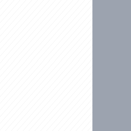
ideo
ní plné slz po 50 letech: Matku donutili dát d
ět spojil test DNA