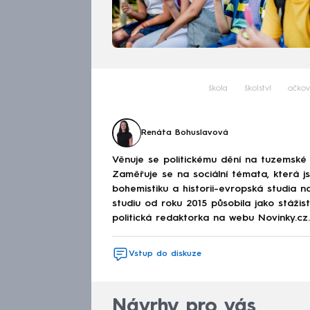
škola
školství
očkov
Renáta Bohuslavová
Věnuje se politickému dění na tuzemské 
Zaměřuje se na sociální témata, která j
bohemistiku a historii-evropská studia na
studiu od roku 2015 působila jako stáži
politická redaktorka na webu Novinky.cz.
Vstup do diskuze
Návrhy pro vás