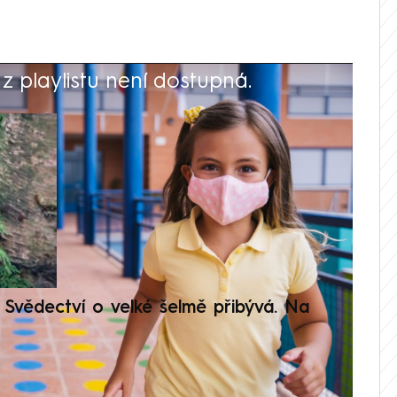
 playlistu není dostupná.
V
Svědectví o velké šelmě přibývá. Na
Setká
je op