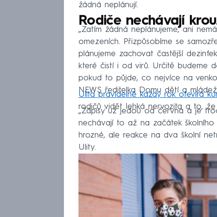
žádná neplánují.
Rodiče nechávají krou
„Zatím žádná neplánujeme, ani nemá
omezeních. Přizpůsobíme se samozře
plánujeme zachovat častější dezinfekci
které čistí i od virů. Určitě budeme
pokud to půjde, co nejvíce na venko
NEWS ředitelka Domu dětí a mládeže
Ulita pravidelně každý rok otevírá ku
rodičů vidět lehká nervozita a to, že n
„Zápisy už jedou od června a je troc
nechávají to až na začátek školního 
hrozné, ale reakce na dva školní net
Ulity.