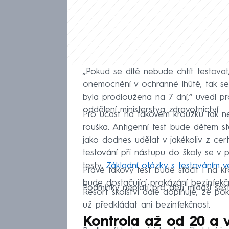
„Pokud se dítě nebude chtít testova
onemocnění v ochranné lhůtě, tak se 
byla prodloužena na 7 dní,“ uvedl 
oddělení ministerstva zdravotnictví.
Pro účast na takovém kroužku tak ne
rouška. Antigenní test bude dětem s
jako dodnes udělat v jakékoliv z cert
testování při nástupu do školy se v p
testy.
Základní otázky s testováním v
Právě takový test bude stačit i na k
bude dostačující prokázání bezinfekčn
Podmínky neplatí pro děti mladší šesti
Resort školství dále doplňuje, že p
už předkládat ani bezinfekčnost.
Kontrola až od 20 a ví