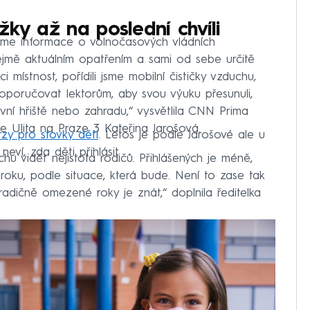
žky až na poslední chvíli
me informace o volnočasových vládních
jmě aktuálním opatřením a sami od sebe určitě
 místnost, pořídili jsme mobilní čističky vzduchu,
 doporučovat lektorům, aby svou výuku přesunuli,
vní hřiště nebo zahradu,“ vysvětlila CNN Prima
 Ulita na Praze 3 Kateřina Jarošová.
rzy pro stovky dětí
. Letos je podle Jarošové ale u
eví, zda děti přihlásit.
hu vidět nejistota rodičů. Přihlášených je méně,
roku, podle situace, která bude. Není to zase tak
radičně omezené roky je znát,“ doplnila ředitelka