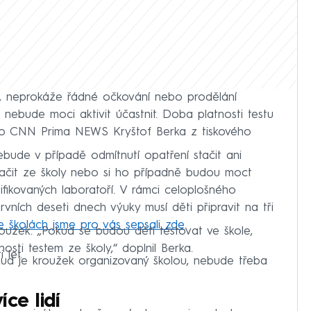
t, neprokáže řádné očkování nebo prodělání
nebude moci aktivit účastnit. Doba platnosti testu
pro CNN Prima NEWS Kryštof Berka z tiskového
bude v případě odmítnutí opatření stačit ani
tačit ze školy nebo si ho případně budou moct
ifikovaných laboratoří. V rámci celoplošného
rvních deseti dnech výuky musí děti připravit na tři
e školách jsme pro vás sepsali zde
.
roužek. „Pokud se budou děti testovat ve škole,
osti testem ze školy,“ doplnil Berka.
 let.
okud je kroužek organizovaný školou, nebude třeba
ce lidí