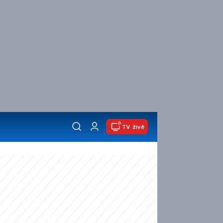
TV živě