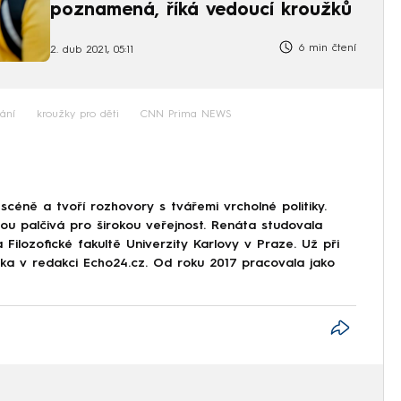
poznamená, říká vedoucí kroužků
6 min čtení
2. dub 2021, 05:11
ání
kroužky pro děti
CNN Prima NEWS
scéně a tvoří rozhovory s tvářemi vrcholné politiky.
sou palčivá pro širokou veřejnost. Renáta studovala
 Filozofické fakultě Univerzity Karlovy v Praze. Už při
stka v redakci Echo24.cz. Od roku 2017 pracovala jako