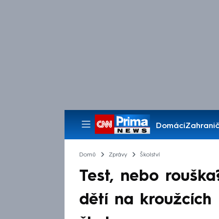
Domácí
Zahranič
Pořady
Domů
Zprávy
Školství
Test, nebo rouška
dětí na kroužcích