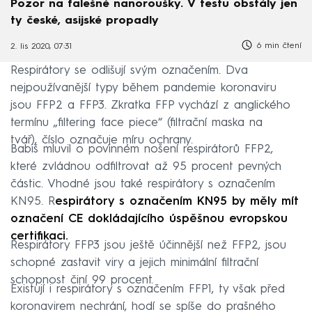
Pozor na falešné nanoroušky. V testu obstály jen
ty české, asijské propadly
6 min čtení
2. lis 2020, 07:31
Respirátory se odlišují svým označením. Dva
nejpoužívanější typy během pandemie koronaviru
jsou FFP2 a FFP3. Zkratka FFP vychází z anglického
termínu „filtering face piece“ (filtrační maska na
tvář), číslo označuje míru ochrany.
Babiš mluvil o povinném nošení respirátorů FFP2,
které zvládnou odfiltrovat až 95 procent pevných
částic. Vhodné jsou také respirátory s označením
KN95. R
espirátory s označením KN95 by měly mít
označení
CE dokládajícího úspěšnou evropskou
certifikaci.
Respirátory FFP3 jsou ještě účinnější než FFP2, jsou
schopné zastavit viry a jejich minimální filtrační
schopnost činí 99 procent.
Existují i respirátory s označením FFP1, ty však před
koronavirem nechrání, hodí se spíše do prašného