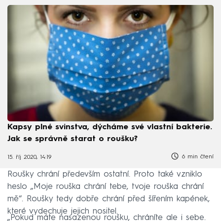
Kapsy plné svinstva, dýcháme své vlastní bakterie.
Jak se správně starat o roušku?
6 min čtení
15. říj 2020, 14:19
Roušky chrání především ostatní. Proto také vzniklo
heslo „Moje rouška chrání tebe, tvoje rouška chrání
mě“. Roušky tedy dobře chrání před šířením kapének,
které vydechuje jejich nositel.
„Pokud máte nasazenou roušku, chráníte ale i sebe.