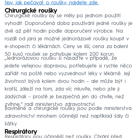
tipy, jak pečovat o roušky, najdete zde.
Chirurgické roušky
Chirurgické roušky by se měly po jednom použití
vyhodit. Doporučená doba používání jedné roušky je
dvě až pět hodin podle doporučení výrobce. Na
rozdíl od jara je možné jednorázové roušky koupit v
e-shopech či lékárnách. Ceny se liší, cena za balení
50 kusů roušek se pohybuje kolem 200 korun.
„Jednorázovou roušku si nasaďte v případě, že
jedete veřejnou dopravou, potřebujete si rychle něco
zařídit na poště nebo vyzvednout léky v lékárně. Její
životnost bývá kolem dvou hodin – ale může být i
kratší, záleží na tom, zda víc mluvíte, nebo jste ji
zadýchali – prostě je bezpečná jen do chvíle, než
zvlhne,“ radí ministerstvo zdravotnictví.
Bavlněné a chirurgické roušky jsou podle ministerstva
zdravotnictví mnohem účinnější než například šály či
šátky.
Respirátory
Respirátory jsou účinnější než roušky. Chrání před