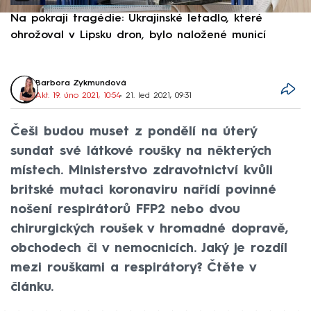
Na pokraji tragédie: Ukrajinské letadlo, které
P
ohrožoval v Lipsku dron, bylo naložené municí
e
Barbora Zykmundová
Akt. 19. úno 2021, 10:54
• 21. led 2021, 09:31
Češi budou muset z pondělí na úterý
sundat své látkové roušky na některých
místech. Ministerstvo zdravotnictví kvůli
britské mutaci koronaviru nařídí povinné
nošení respirátorů FFP2 nebo dvou
chirurgických roušek v hromadné dopravě,
obchodech či v nemocnicích. Jaký je rozdíl
mezi rouškami a respirátory? Čtěte v
článku.