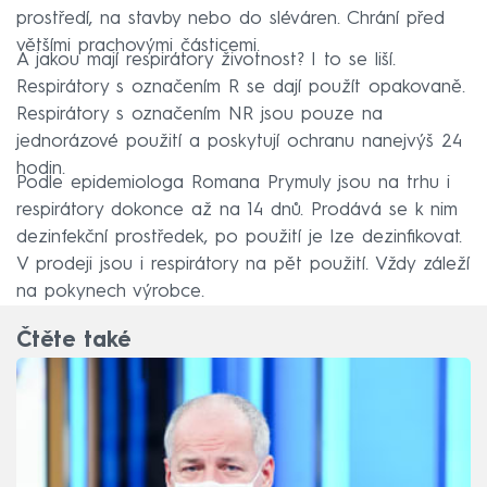
prostředí, na stavby nebo do sléváren. Chrání před
většími prachovými částicemi.
A jakou mají respirátory životnost? I to se liší.
Respirátory s označením R se dají použít opakovaně.
Respirátory s označením NR jsou pouze na
jednorázové použití a poskytují ochranu nanejvýš 24
hodin.
Podle epidemiologa Romana Prymuly jsou na trhu i
respirátory dokonce až na 14 dnů. Prodává se k nim
dezinfekční prostředek, po použití je lze dezinfikovat.
V prodeji jsou i respirátory na pět použití. Vždy záleží
na pokynech výrobce.
Čtěte také