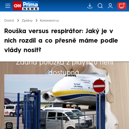
Domů
Zprávy
Koronavirus
Rouška versus respirátor: Jaký je v
nich rozdíl a co přesně máme podle
vlády nosit?
Žádná položka z playlistu není
Výběr redakce
dostupná.