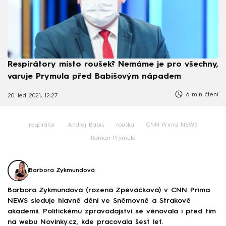
Respirátory místo roušek? Nemáme je pro všechny,
varuje Prymula před Babišovým nápadem
6 min čtení
20. led 2021, 12:27
respirátor
Andrej Babiš
rouška
CNN Prima NEWS
Roman Prymula
Barbora Zykmundová
Barbora Zykmundová (rozená Zpěváčková) v CNN Prima
NEWS sleduje hlavně dění ve Sněmovně a Strakově
akademii. Politickému zpravodajství se věnovala i před tím
na webu Novinky.cz, kde pracovala šest let.