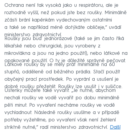
Ochrana není tak vysoká jako u respirátoru, ale je
rozhodně vyšší, než pokud jste bez roušky. Minimálně
zčásti brání kapénkám vydechovaným ostatními
a také se například méně dotýkáte obličeje,“ uvádí
ministerstvo zdravotnictví.
Roušky jsou buď jednorázové (také se jim často říká
lékařské nebo chirurgické, jsou vyrobeny z
mikrovlákna a jsou na jedno použití), nebo látkové na
opakované použití. O ty je důležité správně pečovat.
Látkové roušky by se měly prát minimálně na 60
stupňů, odděleně od běžného prádla. Stačí použít
obyčejný prací prostředek. Po vyprání a usušení je
dobré roušku přežehlit. Roušky lze usušit i v sušičce.
Ústenky můžete také vyvařit. „Je nutné, abychom
nechali roušky ve vodě vyvařit po dobu minimálně
pěti minut. Po vyvaření necháme roušky ve vodě
vychladnout. Následně roušky usušíme a v případě
potřeby vyžehlíme, po vyvaření však není žehlení
striktně nutné,“ radí ministerstvo zdravotnictví.
Další