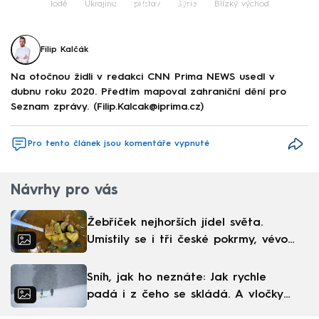
lodě
Ukrajina
přístav
Sýrie
Blízký východ
Filip Kalčák
Na otočnou židli v redakci CNN Prima NEWS usedl v
dubnu roku 2020. Předtím mapoval zahraniční dění pro
Seznam zprávy. (Filip.Kalcak@iprima.cz)
Pro tento článek jsou komentáře vypnuté
Návrhy pro vás
Žebříček nejhorších jídel světa.
Umístily se i tři české pokrmy, vévodí
skandinávská kuchyně
Sníh, jak ho neznáte: Jak rychle
padá i z čeho se skládá. A vločky
nejsou bílé