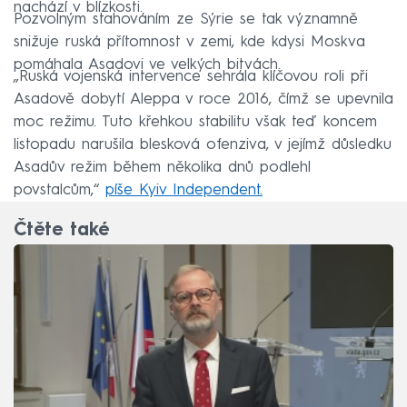
nachází v blízkosti.
Pozvolným stahováním ze Sýrie se tak významně
snižuje ruská přítomnost v zemi, kde kdysi Moskva
pomáhala Asadovi ve velkých bitvách.
„Ruská vojenská intervence sehrála klíčovou roli při
Asadově dobytí Aleppa v roce 2016, čímž se upevnila
moc režimu. Tuto křehkou stabilitu však teď koncem
listopadu narušila blesková ofenziva, v jejímž důsledku
Asadův režim během několika dnů podlehl
povstalcům,“
píše Kyiv Independent.
Čtěte také