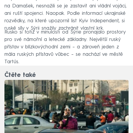
na Damašek, nesnažili se je zastavit ani vládní vojáci,
ani ruští spojenci. Naopak. Podle informací ukrajinské
rozvědky, na které upozornil list Kyiv Independent, si
ruské síly v Sýrii snažily zachránit vlastní krk.
Rusko si totiž v minulosti od Sýrie pronajalo prostory
pro své námořní a letecké základny. Největší ruský
přístav v blízkovýchodní zemi – a zároveň jeden z
mála ruských přístavů vůbec – se nachází ve městě
Tartús.
Čtěte také