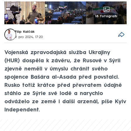
18 fotografií
Filip Kalčák
9. pro 2024, 17:20
Vojenská zpravodajská služba Ukrajiny
(HUR) dospěla k závěru, že Rusové v Sýrii
zjevně neměli v úmyslu chránit svého
spojence Bašára al-Asada před povstalci.
Rusko totiž krátce před převratem údajně
stáhlo ze Sýrie své lodě a narychlo
odváželo ze země i další arzenál, píše Kyiv
Independent.