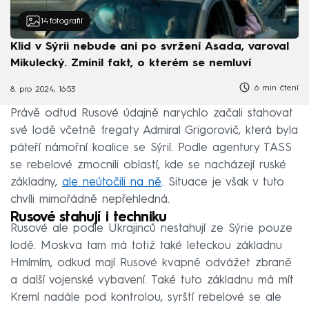
14
fotografií
Klid v Sýrii nebude ani po svržení Asada, varoval
Mikulecký. Zmínil fakt, o kterém se nemluví
6 min čtení
8. pro 2024, 16:53
Právě odtud Rusové údajně narychlo začali stahovat
své lodě včetně fregaty Admiral Grigorovič, která byla
páteří námořní koalice se Sýrií. Podle agentury TASS
se rebelové zmocnili oblastí, kde se nacházejí ruské
základny,
ale neútočili na ně
. Situace je však v tuto
chvíli mimořádně nepřehledná.
Rusové stahují i techniku
Rusové ale podle Ukrajinců nestahují ze Sýrie pouze
lodě. Moskva tam má totiž také leteckou základnu
Hmímím, odkud mají Rusové kvapně odvážet zbraně
a další vojenské vybavení. Také tuto základnu má mít
Kreml nadále pod kontrolou, syrští rebelové se ale