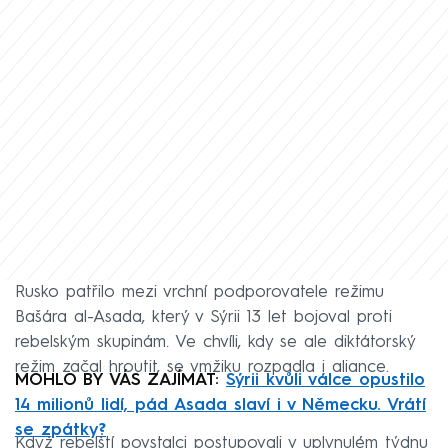
Rusko patřilo mezi vrchní podporovatele režimu
Bašára al-Asada, který v Sýrii 13 let bojoval proti
rebelským skupinám. Ve chvíli, kdy se ale diktátorský
režim začal hroutit, se vmžiku rozpadla i aliance.
MOHLO BY VÁS ZAJÍMAT:
Sýrii kvůli válce opustilo
14 milionů lidí, pád Asada slaví i v Německu. Vrátí
se zpátky?
Když rebelští povstalci postupovali v uplynulém týdnu