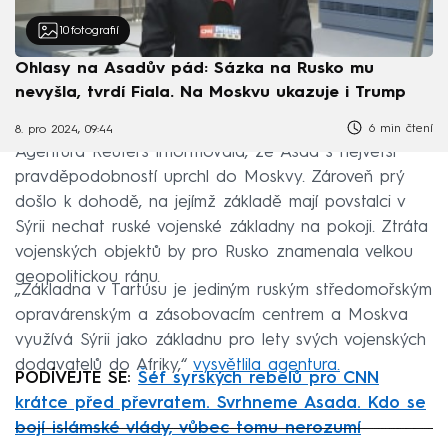
10
fotografií
Ohlasy na Asadův pád: Sázka na Rusko mu
nevyšla, tvrdí Fiala. Na Moskvu ukazuje i Trump
6 min čtení
8. pro 2024, 09:44
Agentura Reuters informovala, že Asad s největší
pravděpodobností uprchl do Moskvy. Zároveň prý
došlo k dohodě, na jejímž základě mají povstalci v
Sýrii nechat ruské vojenské základny na pokoji. Ztráta
vojenských objektů by pro Rusko znamenala velkou
geopolitickou ránu.
„Základna v Tartúsu je jediným ruským středomořským
opravárenským a zásobovacím centrem a Moskva
využívá Sýrii jako základnu pro lety svých vojenských
dodavatelů do Afriky,“
vysvětlila agentura.
PODÍVEJTE SE:
Šéf syrských rebelů pro CNN
krátce před převratem. Svrhneme Asada. Kdo se
bojí islámské vlády, vůbec tomu nerozumí
Failed to fetch