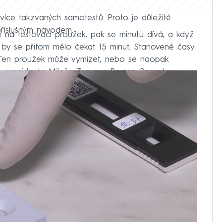
více takzvaných samotestů. Proto je důležité
příslušným návodem.
e na testovací proužek, pak se minutu dívá, a když
ě by se přitom mělo čekat 15 minut. Stanovené časy
. Ten proužek může vymizet, nebo se naopak
dce prezidenta Miloše Zemana Roman Prymula.