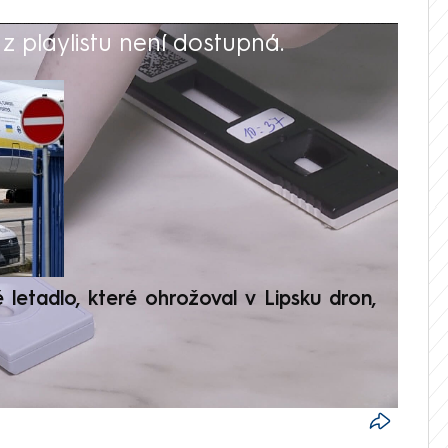
 playlistu není dostupná.
V
é letadlo, které ohrožoval v Lipsku dron,
Přilá
polit