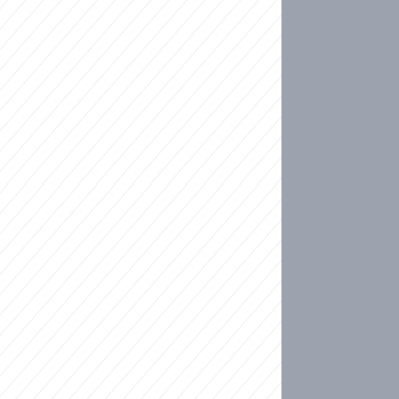
ideo
kat migranty do Česka? Sami by odešli, tvrdí exp
ické sebevraždě