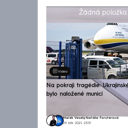
Žádná položka z
Výběr redakce
Video
Na pokraji tragédie: Ukrajinsk
bylo naložené municí
Marek Veselý
,
Natálie Forsterová
29. bře 2021, 23:31