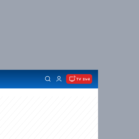
TV živě