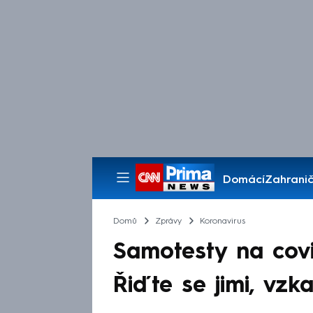
Domácí
Zahranič
Pořady
Domů
Zprávy
Koronavirus
Samotesty na covi
Řiďte se jimi, vzk