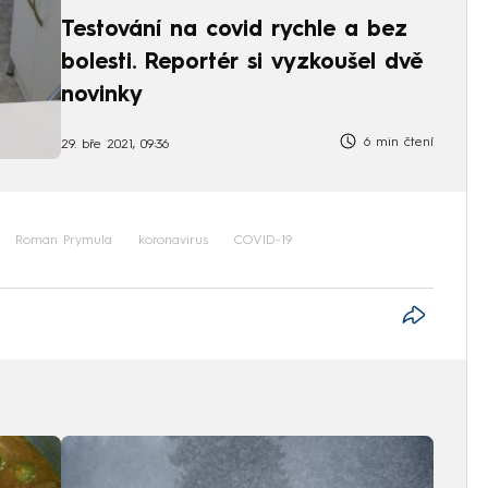
Testování na covid rychle a bez
bolesti. Reportér si vyzkoušel dvě
novinky
6 min čtení
29. bře 2021, 09:36
Roman Prymula
koronavirus
COVID-19