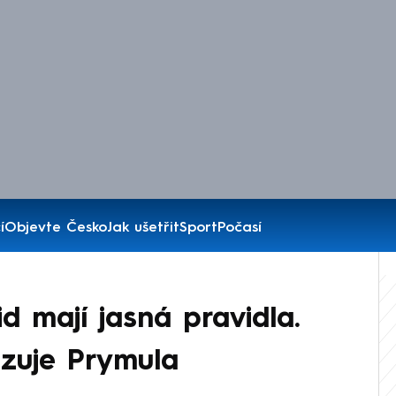
í
Objevte Česko
Jak ušetřit
Sport
Počasí
d mají jasná pravidla.
azuje Prymula