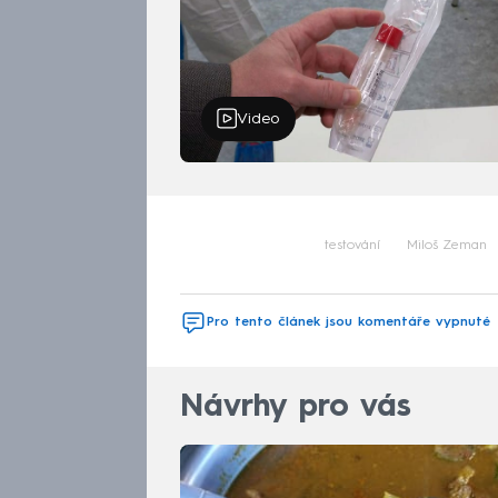
Video
testování
Miloš Zeman
Pro tento článek jsou komentáře vypnuté
Návrhy pro vás