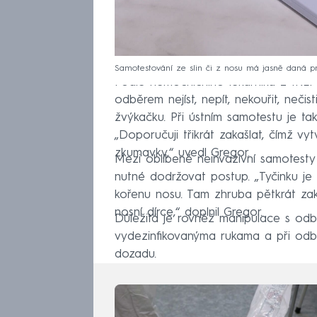
Samotestování ze slin či z nosu má jasně daná pr
Podle nemocničního lékárníka z IKEM
odběrem nejíst, nepít, nekouřit, nečis
žvýkačku. Při ústním samotestu je tak
„Doporučuji třikrát zakašlat, čímž vyt
zkumavky,“ uvedl Gregor.
Mezi oblíbené neinvazivní samotesty 
nutné dodržovat postup. „Tyčinku je
kořenu nosu. Tam zhruba pětkrát za
nosní dírce,“ doplnil Gregor.
Důležitá je rovněž manipulace s odb
vydezinfikovanýma rukama a při odběr
dozadu.