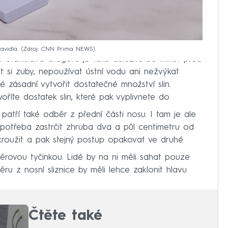
avidla.
Zdroj: CNN Prima NEWS
 Stanislava Gregora je také důležité 30 minut před
tit si zuby, nepoužívat ústní vodu ani nežvýkat
é zásadní vytvořit dostatečné množství slin.
voříte dostatek slin, které pak vyplivnete do
patří také odběr z přední části nosu. I tam je ale
 potřeba zastrčit zhruba dva a půl centimetru od
kroužit a pak stejný postup opakovat ve druhé
ěrovou tyčinkou. Lidé by na ni měli sahat pouze
u z nosní sliznice by měli lehce zaklonit hlavu
Čtěte také