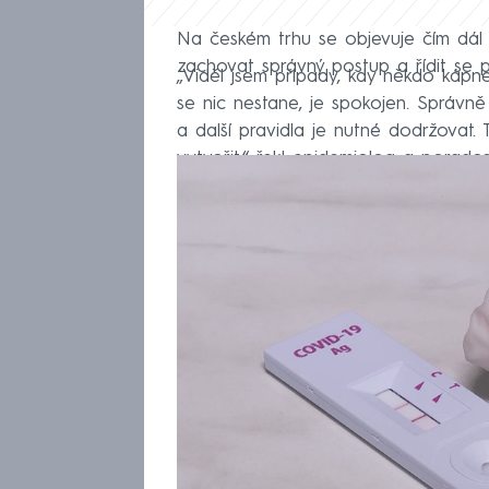
Na českém trhu se objevuje čím dál 
zachovat správný postup a řídit se 
„Viděl jsem případy, kdy někdo kápn
se nic nestane, je spokojen. Správn
a další pravidla je nutné dodržovat
vytvořit,“ řekl epidemiolog a pora