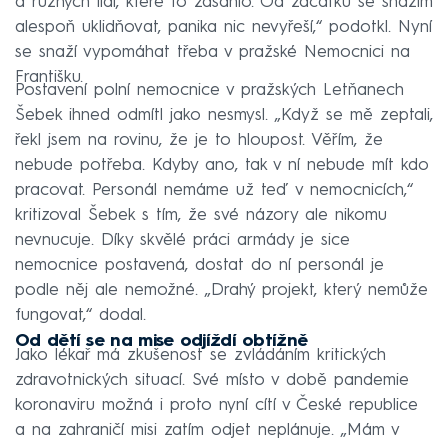
a různých lidí, které to zasáhlo. Od začátku se snažím
alespoň uklidňovat, panika nic nevyřeší,“ podotkl. Nyní
se snaží vypomáhat třeba v pražské Nemocnici na
Františku.
Postavení polní nemocnice v pražských Letňanech
Šebek ihned odmítl jako nesmysl. „Když se mě zeptali,
řekl jsem na rovinu, že je to hloupost. Věřím, že
nebude potřeba. Kdyby ano, tak v ní nebude mít kdo
pracovat. Personál nemáme už teď v nemocnicích,“
kritizoval Šebek s tím, že své názory ale nikomu
nevnucuje. Díky skvělé práci armády je sice
nemocnice postavená, dostat do ní personál je
podle něj ale nemožné. „Drahý projekt, který nemůže
fungovat,“ dodal.
Od dětí se na mise odjíždí obtížně
Jako lékař má zkušenost se zvládáním kritických
zdravotnických situací. Své místo v době pandemie
koronaviru možná i proto nyní cítí v České republice
a na zahraničí misi zatím odjet neplánuje. „Mám v