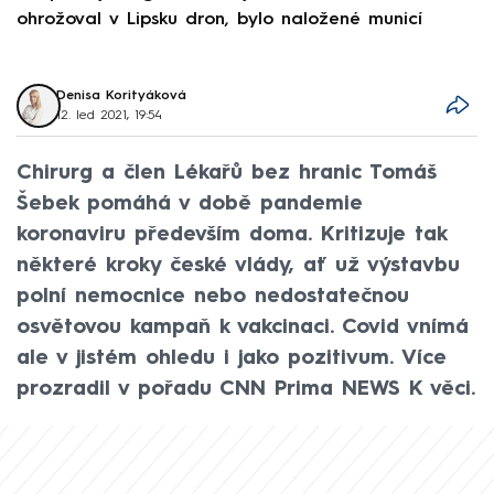
ohrožoval v Lipsku dron, bylo naložené municí
e
Denisa Korityáková
12. led 2021, 19:54
Chirurg a člen Lékařů bez hranic Tomáš
Šebek pomáhá v době pandemie
koronaviru především doma. Kritizuje tak
některé kroky české vlády, ať už výstavbu
polní nemocnice nebo nedostatečnou
osvětovou kampaň k vakcinaci. Covid vnímá
ale v jistém ohledu i jako pozitivum. Více
prozradil v pořadu CNN Prima NEWS K věci.