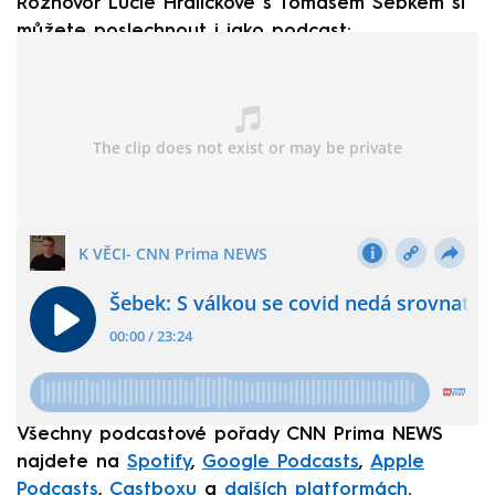
Rozhovor Lucie Hrdličkové s Tomášem Šebkem si
můžete poslechnout i jako podcast:
Všechny podcastové pořady CNN Prima NEWS
najdete na
Spotify
,
Google Podcasts
,
Apple
Podcasts
,
Castboxu
a
dalších platformách
.