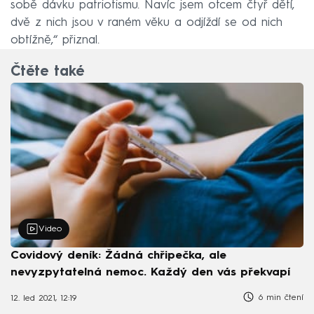
sobě dávku patriotismu. Navíc jsem otcem čtyř dětí,
dvě z nich jsou v raném věku a odjíždí se od nich
obtížně,“ přiznal.
Čtěte také
Video
Covidový deník: Žádná chřipečka, ale
nevyzpytatelná nemoc. Každý den vás překvapí
6 min čtení
12. led 2021, 12:19