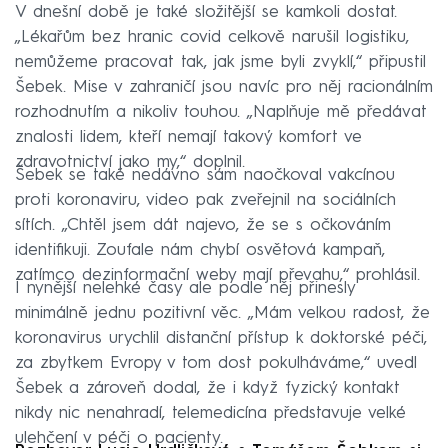
V dnešní době je také složitější se kamkoli dostat.
„Lékařům bez hranic covid celkově narušil logistiku,
nemůžeme pracovat tak, jak jsme byli zvyklí,“ připustil
Šebek. Mise v zahraničí jsou navíc pro něj racionálním
rozhodnutím a nikoliv touhou. „Naplňuje mě předávat
znalosti lidem, kteří nemají takový komfort ve
zdravotnictví jako my,“ doplnil.
Šebek se také nedávno sám naočkoval vakcínou
proti koronaviru, video pak zveřejnil na sociálních
sítích. „Chtěl jsem dát najevo, že se s očkováním
identifikuji. Zoufale nám chybí osvětová kampaň,
zatímco dezinformační weby mají převahu,“ prohlásil.
I nynější nelehké časy ale podle něj přinesly
minimálně jednu pozitivní věc. „Mám velkou radost, že
koronavirus urychlil distanční přístup k doktorské péči,
za zbytkem Evropy v tom dost pokulháváme,“ uvedl
Šebek a zároveň dodal, že i když fyzický kontakt
nikdy nic nenahradí, telemedicína představuje velké
ulehčení v péči o pacienty.