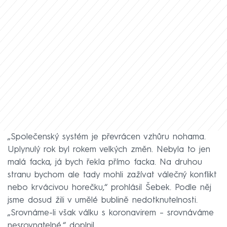
„Společenský systém je převrácen vzhůru nohama.
Uplynulý rok byl rokem velkých změn. Nebyla to jen
malá facka, já bych řekla přímo facka. Na druhou
stranu bychom ale tady mohli zažívat válečný konflikt
nebo krvácivou horečku,“ prohlásil Šebek. Podle něj
jsme dosud žili v umělé bublině nedotknutelnosti.
„Srovnáme-li však válku s koronavirem – srovnáváme
nesrovnatelné,“ doplnil.