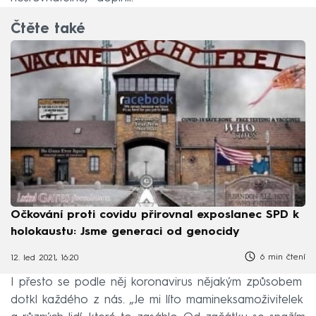
Čtěte také
Očkování proti covidu přirovnal exposlanec SPD k
holokaustu: Jsme generaci od genocidy
6 min čtení
12. led 2021, 16:20
I přesto se podle něj koronavirus nějakým způsobem
dotkl každého z nás. „Je mi líto mamineksamoživitelek