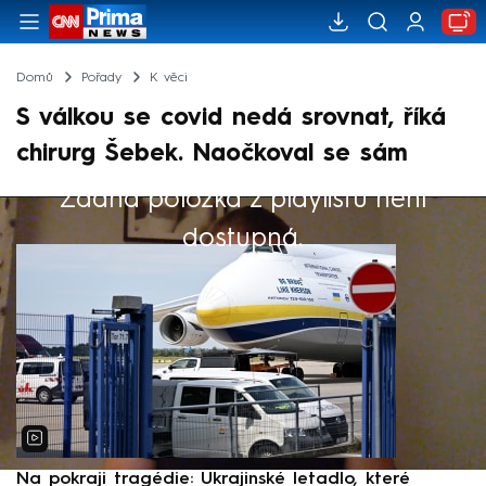
Domů
Pořady
K věci
S válkou se covid nedá srovnat, říká
chirurg Šebek. Naočkoval se sám
Žádná položka z playlistu není
Výběr redakce
dostupná.
Na pokraji tragédie: Ukrajinské letadlo, které
P