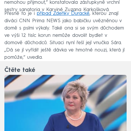
nemohou přijmout,“ konstatovala zástupkyně vrchní
sestry sanatoria v Karviné Zuzana Karkošková.
Přesně to je i
případ Zdeňky Ďuracké
, kterou znají
diváci CNN Prima NEWS jako babičku uvězněnou v
domě s psími výkaly. Také ona si se svým důchodem
ve výši 12 tisíc korun nemůže dovolit bydlet v
domově důchodců. Situaci nyní řeší její vnučka Sára.
„Dá se jí vyřídit ještě dávka ve hmotné nouzi, která jí
pomůže,“ uvedla.
Čtěte také