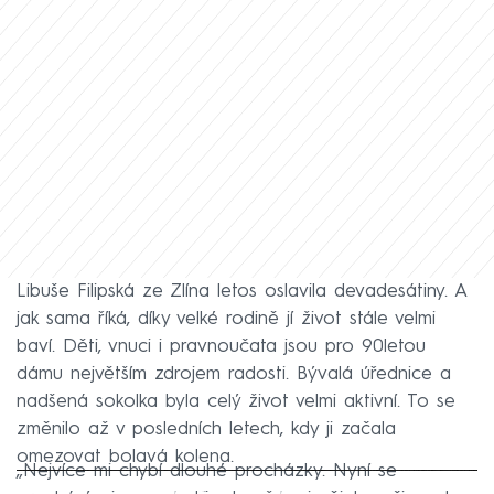
Libuše Filipská ze Zlína letos oslavila devadesátiny. A
jak sama říká, díky velké rodině jí život stále velmi
baví. Děti, vnuci i pravnoučata jsou pro 90letou
dámu největším zdrojem radosti. Bývalá úřednice a
nadšená sokolka byla celý život velmi aktivní. To se
změnilo až v posledních letech, kdy ji začala
omezovat bolavá kolena.
„Nejvíce mi chybí dlouhé procházky. Nyní se
Failed to fetch