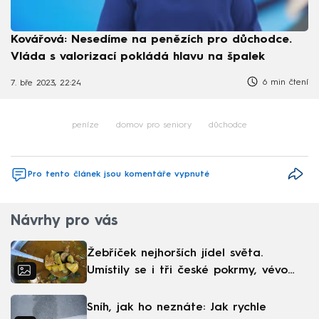
Kovářová: Nesedíme na penězích pro důchodce.
Vláda s valorizací pokládá hlavu na špalek
6 min čtení
7. bře 2023, 22:24
peníze
domov pro seniory
důchodce
Pro tento článek jsou komentáře vypnuté
Návrhy pro vás
Žebříček nejhorších jídel světa.
Umístily se i tři české pokrmy, vévodí
skandinávská kuchyně
Sníh, jak ho neznáte: Jak rychle