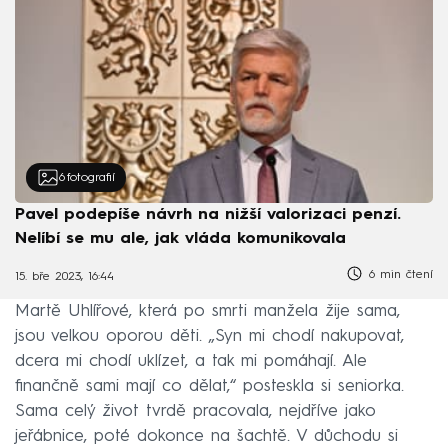
6
fotografií
Pavel podepíše návrh na nižší valorizaci penzí.
Nelíbí se mu ale, jak vláda komunikovala
6 min čtení
15. bře 2023, 16:44
Martě Uhlířové, která po smrti manžela žije sama,
jsou velkou oporou děti. „Syn mi chodí nakupovat,
dcera mi chodí uklízet, a tak mi pomáhají. Ale
finančně sami mají co dělat,“ posteskla si seniorka.
Sama celý život tvrdě pracovala, nejdříve jako
jeřábnice, poté dokonce na šachtě. V důchodu si