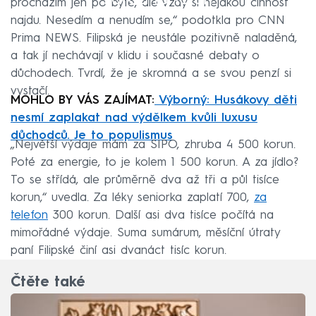
procházím jen po bytě, ale vždy si nějakou činnost
najdu. Nesedím a nenudím se,“ podotkla pro CNN
Prima NEWS. Filipská je neustále pozitivně naladěná,
a tak jí nechávají v klidu i současné debaty o
důchodech. Tvrdí, že je skromná a se svou penzí si
vystačí.
MOHLO BY VÁS ZAJÍMAT:
Výborný: Husákovy děti
nesmí zaplakat nad výdělkem kvůli luxusu
důchodců. Je to populismus
„Největší výdaje mám za SIPO, zhruba 4 500 korun.
Poté za energie, to je kolem 1 500 korun. A za jídlo?
To se střídá, ale průměrně dva až tři a půl tisíce
korun,“ uvedla. Za léky seniorka zaplatí 700,
za
telefon
300 korun. Další asi dva tisíce počítá na
mimořádné výdaje. Suma sumárum, měsíční útraty
paní Filipské činí asi dvanáct tisíc korun.
Čtěte také