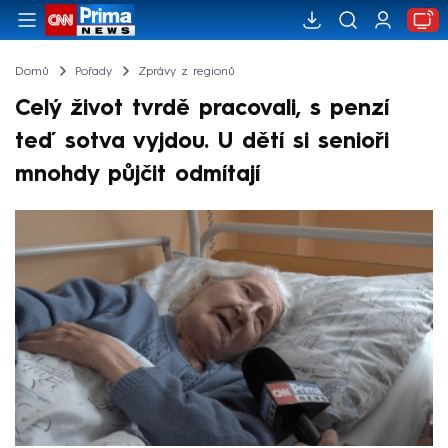
Domů
Pořady
Zprávy z regionů
Celý život tvrdě pracovali, s penzí
teď sotva vyjdou. U dětí si senioři
mnohdy půjčit odmítají