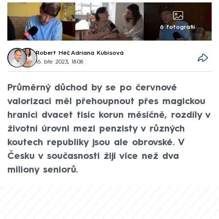
6 fotografií
Robert Héč
,
Adriana Kubisová
16. bře 2023, 18:08
Průměrný důchod by se po červnové
valorizaci měl přehoupnout přes magickou
hranici dvacet tisíc korun měsíčně, rozdíly v
životní úrovni mezi penzisty v různých
koutech republiky jsou ale obrovské. V
Česku v současnosti žijí více než dva
miliony seniorů.