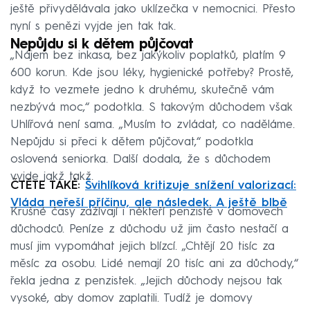
ještě přivydělávala jako uklízečka v nemocnici. Přesto
nyní s penězi vyjde jen tak tak.
Nepůjdu si k dětem půjčovat
„Nájem bez inkasa, bez jakýkoliv poplatků, platím 9
600 korun. Kde jsou léky, hygienické potřeby? Prostě,
když to vezmete jedno k druhému, skutečně vám
nezbývá moc,“ podotkla. S takovým důchodem však
Uhlířová není sama. „Musím to zvládat, co naděláme.
Nepůjdu si přeci k dětem půjčovat,“ podotkla
oslovená seniorka. Další dodala, že s důchodem
vyjde jakž takž.
ČTĚTE TAKÉ:
Švihlíková kritizuje snížení valorizací:
Vláda neřeší příčinu, ale následek. A ještě blbě
Krušné časy zažívají i někteří penzisté v domovech
důchodců. Peníze z důchodu už jim často nestačí a
musí jim vypomáhat jejich blízcí. „Chtějí 20 tisíc za
měsíc za osobu. Lidé nemají 20 tisíc ani za důchody,“
řekla jedna z penzistek. „Jejich důchody nejsou tak
vysoké, aby domov zaplatili. Tudíž je domovy