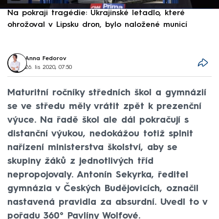
Na pokraji tragédie: Ukrajinské letadlo, které
P
ohrožoval v Lipsku dron, bylo naložené municí
e
Anna Fedorov
26. lis 2020, 07:50
Maturitní ročníky středních škol a gymnázií
se ve středu měly vrátit zpět k prezenční
výuce. Na řadě škol ale dál pokračují s
distanční výukou, nedokážou totiž splnit
nařízení ministerstva školství, aby se
skupiny žáků z jednotlivých tříd
nepropojovaly. Antonín Sekyrka, ředitel
gymnázia v Českých Budějovicích, označil
nastavená pravidla za absurdní. Uvedl to v
pořadu 360° Pavlíny Wolfové.