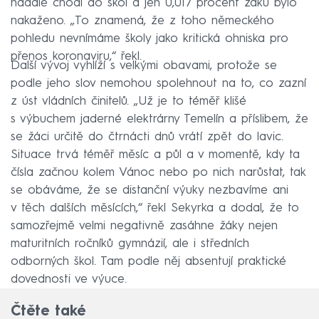
nadále chodí do škol a jen 0,017 procent žáků bylo
nakaženo. „To znamená, že z toho německého
pohledu nevnímáme školy jako kritická ohniska pro
přenos koronaviru,“ řekl.
Další vývoj vyhlíží s velkými obavami, protože se
podle jeho slov nemohou spolehnout na to, co zazní
z úst vládních činitelů. „Už je to téměř klišé
s výbuchem jaderné elektrárny Temelín a příslibem, že
se žáci určitě do čtrnácti dnů vrátí zpět do lavic.
Situace trvá téměř měsíc a půl a v momentě, kdy ta
čísla začnou kolem Vánoc nebo po nich narůstat, tak
se obáváme, že se distanční výuky nezbavíme ani
v těch dalších měsících,“ řekl Sekyrka a dodal, že to
samozřejmě velmi negativně zasáhne žáky nejen
maturitních ročníků gymnázií, ale i středních
odborných škol. Tam podle něj absentují praktické
dovednosti ve výuce.
Čtěte také