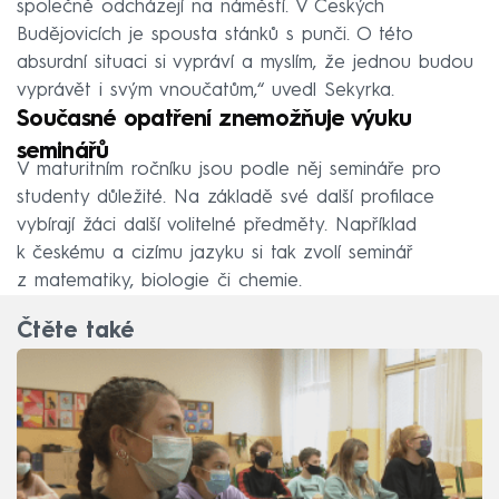
společně odcházejí na náměstí. V Českých
Budějovicích je spousta stánků s punči. O této
absurdní situaci si vypráví a myslím, že jednou budou
vyprávět i svým vnoučatům,“ uvedl Sekyrka.
Současné opatření znemožňuje výuku
seminářů
V maturitním ročníku jsou podle něj semináře pro
studenty důležité. Na základě své další profilace
vybírají žáci další volitelné předměty. Například
k českému a cizímu jazyku si tak zvolí seminář
z matematiky, biologie či chemie.
Čtěte také