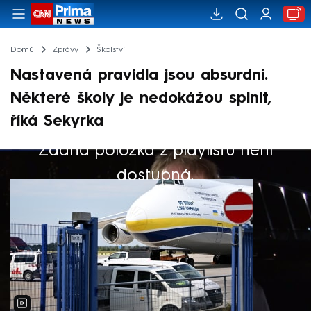
Domů
Zprávy
Školství
Nastavená pravidla jsou absurdní.
Některé školy je nedokážou splnit,
říká Sekyrka
Žádná položka z playlistu není
Výběr redakce
dostupná.