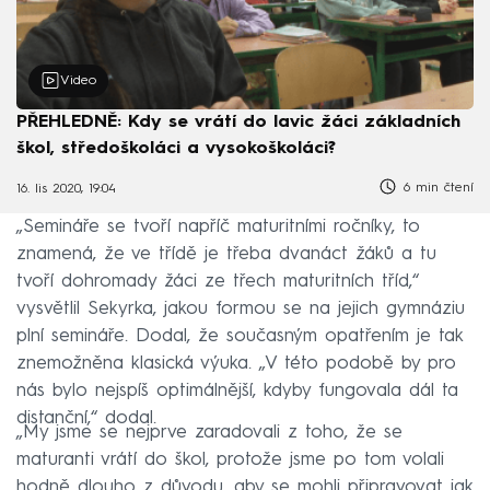
Video
PŘEHLEDNĚ: Kdy se vrátí do lavic žáci základních
škol, středoškoláci a vysokoškoláci?
6 min čtení
16. lis 2020, 19:04
„Semináře se tvoří napříč maturitními ročníky, to
znamená, že ve třídě je třeba dvanáct žáků a tu
tvoří dohromady žáci ze třech maturitních tříd,“
vysvětlil Sekyrka, jakou formou se na jejich gymnáziu
plní semináře. Dodal, že současným opatřením je tak
znemožněna klasická výuka. „V této podobě by pro
nás bylo nejspíš optimálnější, kdyby fungovala dál ta
distanční,“ dodal.
„My jsme se nejprve zaradovali z toho, že se
maturanti vrátí do škol, protože jsme po tom volali
hodně dlouho z důvodu, aby se mohli připravovat jak