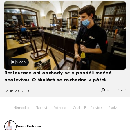
Video
Restaurace ani obchody se v pondělí možná
neotevřou. O školách se rozhodne v pátek
6 min čtení
25. lis 2020, 11:10
Německo
školství
Vánoce
České Budějovice
školy
Anna Fedorov