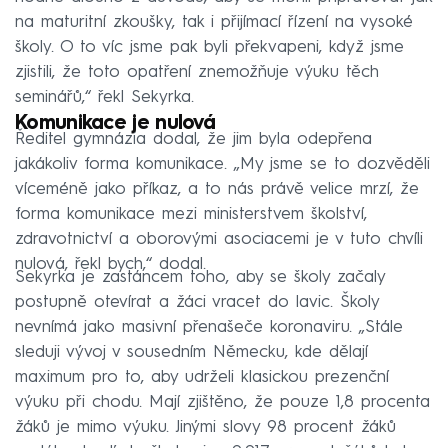
na maturitní zkoušky, tak i přijímací řízení na vysoké
školy. O to víc jsme pak byli překvapeni, když jsme
zjistili, že toto opatření znemožňuje výuku těch
seminářů,“ řekl Sekyrka.
Komunikace je nulová
Ředitel gymnázia dodal, že jim byla odepřena
jakákoliv forma komunikace. „My jsme se to dozvěděli
víceméně jako příkaz, a to nás právě velice mrzí, že
forma komunikace mezi ministerstvem školství,
zdravotnictví a oborovými asociacemi je v tuto chvíli
nulová, řekl bych,“ dodal.
Sekyrka je zastáncem toho, aby se školy začaly
postupně otevírat a žáci vracet do lavic. Školy
nevnímá jako masivní přenašeče koronaviru. „Stále
sleduji vývoj v sousedním Německu, kde dělají
maximum pro to, aby udrželi klasickou prezenční
výuku při chodu. Mají zjištěno, že pouze 1,8 procenta
žáků je mimo výuku. Jinými slovy 98 procent žáků