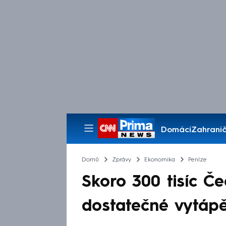
Domácí
Zahranič
Pořady
Domů
Zprávy
Ekonomika
Peníze
Skoro 300 tisíc 
dostatečné vytápě