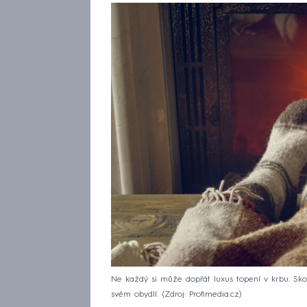
Ne každý si může dopřát luxus topení v krbu. Sko
svém obydlí.
Zdroj: Profimedia.cz