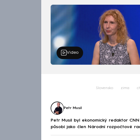
Video
Slovensko
zima
c
Petr Musil
Petr Musil byl ekonomický redaktor CNN
působí jako člen Národní rozpočtové ra