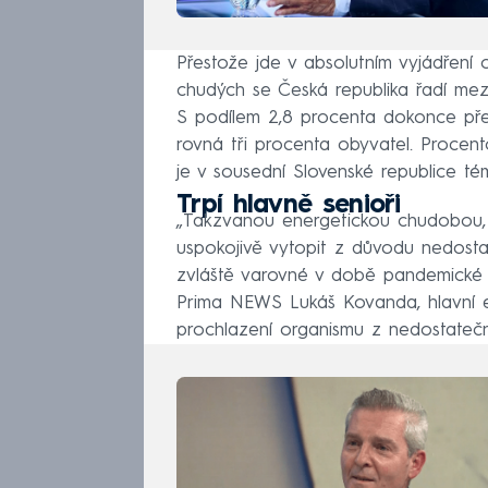
Přestože jde v absolutním vyjádření 
chudých se Česká republika řadí mezi
S podílem 2,8 procenta dokonce pře
rovná tři procenta obyvatel. Procento
je v sousední Slovenské republice témě
Trpí hlavně senioři
„Takzvanou energetickou chudobou, 
uspokojivě vytopit z důvodu nedostat
zvláště varovné v době pandemické 
Prima NEWS Lukáš Kovanda, hlavní e
prochlazení organismu z nedostatečn