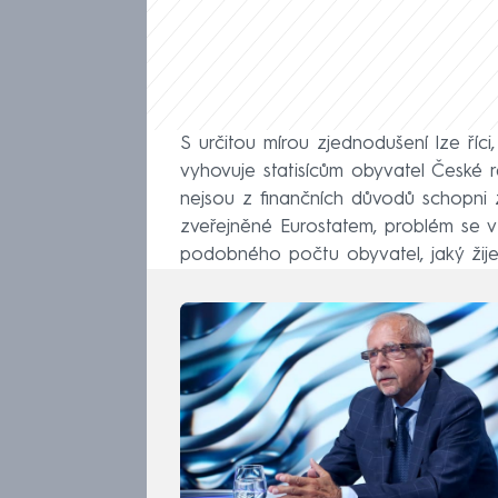
S určitou mírou zjednodušení lze ří
vyhovuje statisícům obyvatel České re
nejsou z finančních důvodů schopni za
zveřejněné Eurostatem, problém se v 
podobného počtu obyvatel, jaký žije