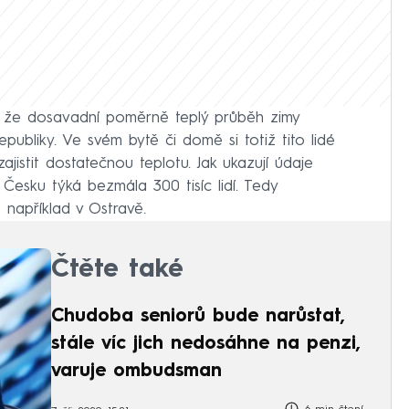
ci, že dosavadní poměrně teplý průběh zimy
publiky. Ve svém bytě či domě si totiž tito lidé
jistit dostatečnou teplotu. Jak ukazují údaje
Česku týká bezmála 300 tisíc lidí. Tedy
 například v Ostravě.
Čtěte také
Chudoba seniorů bude narůstat,
stále víc jich nedosáhne na penzi,
varuje ombudsman