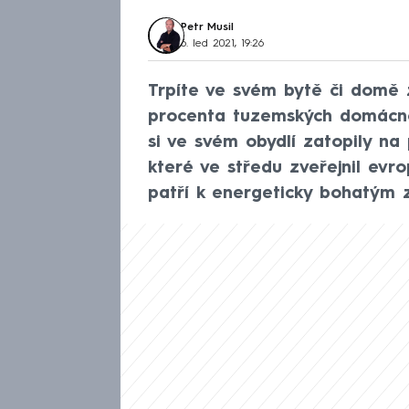
Petr Musil
6. led 2021, 19:26
Trpíte ve svém bytě či domě 
procenta tuzemských domácnos
si ve svém obydlí zatopily na 
které ve středu zveřejnil evro
patří k energeticky bohatým 