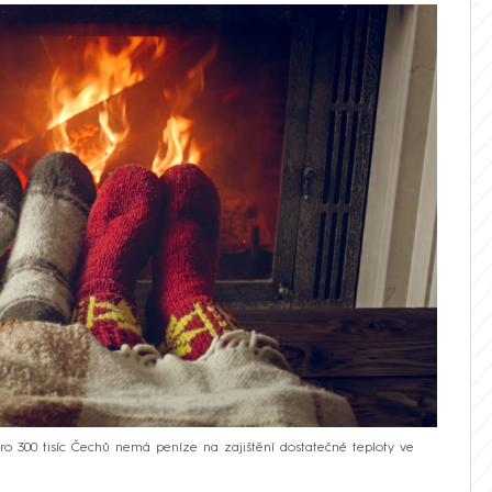
ro 300 tisíc Čechů nemá peníze na zajištění dostatečné teploty ve