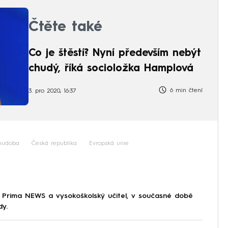
Čtěte také
Co je štěstí? Nyní především nebýt
chudý, říká socioložka Hamplová
6 min čtení
3. pro 2020, 16:37
hudoba
Česká republika
Evropská unie
 Prima NEWS a vysokoškolský učitel, v současné době
dy.