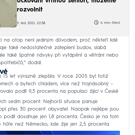
očkování vrhnou senioři, můžeme
rozvolnit
6 min čtení
5. led 2021, 22:38
í na otop není jediným důvodem, proč někteří lidé
hraje také nedostatečné zateplení budov, slabá
 ale také špatné návyky při vytápění a větrání nebo
potřebičů,“ dodal.
ové
 15 let výrazně zlepšila. V roce 2005 byl totiž
domech a bytech chladem, více než trojnásobný –
ovalo podíl 9,3 procenta na populaci žijící v České
ých sedm procent. Nejhorší situace panuje
topí přes 30 procent obyvatel. Naopak nejlépe jsou
 podíl dosahuje jen 1,8 procenta. Česko je na tom
ě hůře než Německo, kde žije jen 2,5 procenta