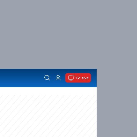
TV živě