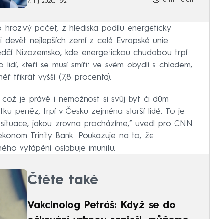
6 min čtení
7. říj 2020, 15:21
o hrozivý počet, z hlediska podílu energeticky
 devět nejlepších zemí z celé Evropské unie.
dčí Nizozemsko, kde energetickou chudobou trpí
 lidí, kteří se musí smířit ve svém obydlí s chladem,
ř třikrát vyšší (7,8 procenta).
což je právě i nemožnost si svůj byt či dům
ku peněz, trpí v Česku zejména starší lidé. To je
situace, jakou zrovna procházíme,“ uvedl pro CNN
konom Trinity Bank. Poukazuje na to, že
ého vytápění oslabuje imunitu.
Čtěte také
Vakcinolog Petráš: Když se do