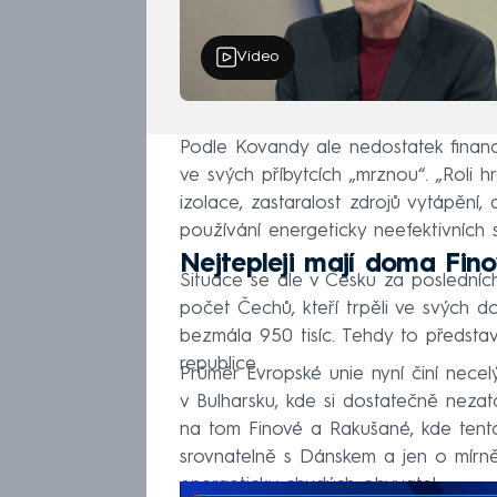
Video
Podle Kovandy ale nedostatek financ
ve svých příbytcích „mrznou“. „Roli 
izolace, zastaralost zdrojů vytápění,
používání energeticky neefektivních s
Nejtepleji mají doma Fin
Situace se ale v Česku za posledních
počet Čechů, kteří trpěli ve svých 
bezmála 950 tisíc. Tehdy to představ
republice.
Průměr Evropské unie nyní činí necel
v Bulharsku, kde si dostatečně neza
na tom Finové a Rakušané, kde tento
srovnatelně s Dánskem a jen o mírn
energeticky chudých obyvatel.