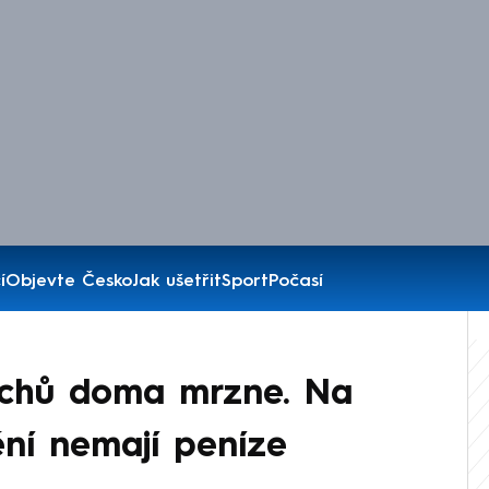
í
Objevte Česko
Jak ušetřit
Sport
Počasí
Čechů doma mrzne. Na
ní nemají peníze