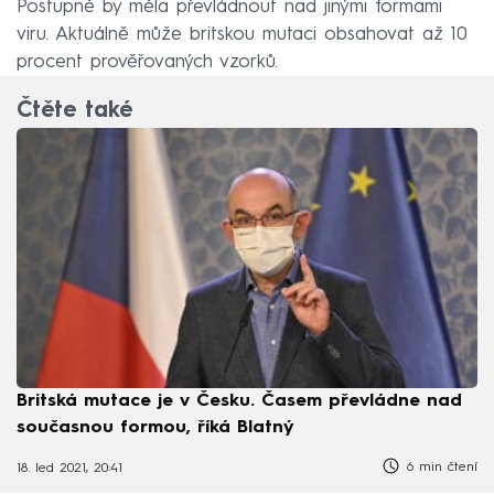
Postupně by měla převládnout nad jinými formami
viru. Aktuálně může britskou mutaci obsahovat až 10
procent prověřovaných vzorků.
Čtěte také
Britská mutace je v Česku. Časem převládne nad
současnou formou, říká Blatný
6 min čtení
18. led 2021, 20:41