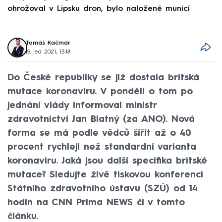
ohrožoval v Lipsku dron, bylo naložené municí
e
Tomáš Kačmár
19. led 2021, 13:18
Do České republiky se již dostala britská
mutace koronaviru. V pondělí o tom po
jednání vlády informoval ministr
zdravotnictví Jan Blatný (za ANO). Nová
forma se má podle vědců šířit až o 40
procent rychleji než standardní varianta
koronaviru. Jaká jsou další specifika britské
mutace? Sledujte živě tiskovou konferenci
Státního zdravotního ústavu (SZÚ) od 14
hodin na CNN Prima NEWS či v tomto
článku.