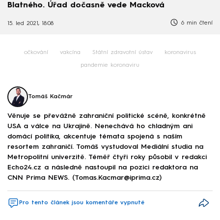
Blatného. Úřad dočasně vede Macková
6 min čtení
15. led 2021, 18:08
očkování
vakcína
Státní zdravotní ústav
koronavirus
pandemie koronaviru
Tomáš Kačmár
Věnuje se převážně zahraniční politické scéně, konkrétně
USA a válce na Ukrajině. Nenechává ho chladným ani
domácí politika, akcentuje témata spojená s naším
resortem zahraničí. Tomáš vystudoval Mediální studia na
Metropolitní univerzitě. Téměř čtyři roky působil v redakci
Echo24.cz a následně nastoupil na pozici redaktora na
CNN Prima NEWS. (Tomas.Kacmar@iprima.cz)
Pro tento článek jsou komentáře vypnuté