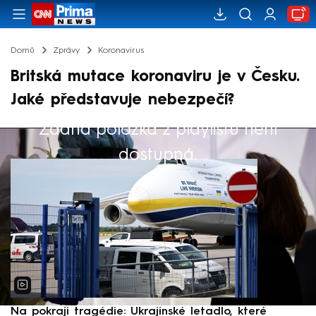
Domů
Zprávy
Koronavirus
Britská mutace koronaviru je v Česku.
Jaké představuje nebezpečí?
Žádná položka z playlistu není
Výběr redakce
dostupná.
Na pokraji tragédie: Ukrajinské letadlo, které
P