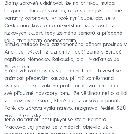
Blatný zároveň uklidňoval, že na britskou mutaci
bezpečně funguje vakcína, a to stejně jako na jiné
varianty koronaviru. Kritické nyní bude, aby se v
Česku naočkovalo co největší množství osob z
rizikových skupin, tedy zejména seniorů a případně
lidí s chronickým onemocněním.
Britská mutace byla zaznamenána během prosince v
Anglii. Její výskyt již oznámily i další země v Evropě,
například Německo, Rakousko, ale i Maďarsko se
Slovenskem.
Státní zdravotní ústav v posledních dnech vešel ve
známost především kauzou, při níž zaměstnanci
ústavu obdrželi vakcínu proti koronaviru pro sebe i
své příbuzné navzdory tomu, že většinou nešlo o lidi
z ohrožených skupin, které mají v očkování prioritu.
Poté, co zpráva vyšla najevo, rezignoval ředitel SZÚ
Pavel Březovský.
Jeho dočasnou nástupkyní se stala Barbora
Macková. Její jméno se v médiích objevilo už v