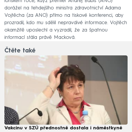
loňském roce, když premiér Andrej Babiš (ANO)
dorážel na tehdejšího ministra zdravotnictví Adama
Vojtěcha (za ANO) přímo na tiskové konferenci, aby
prozradil, kdo mu sdělil nepravdivé informace. Vojtěch
okamžitě uposlechl a vyzradil, že za špatnou
informací stála právě Macková.
Čtěte také
Vakcínu v SZÚ přednostně dostala i náměstkyně