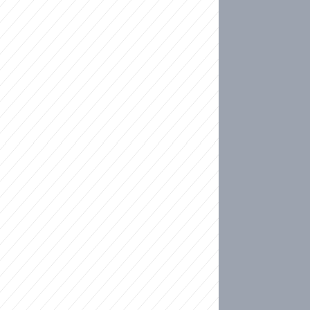
ideo
kat migranty do Česka? Sami by odešli, tvrdí exp
ické sebevraždě