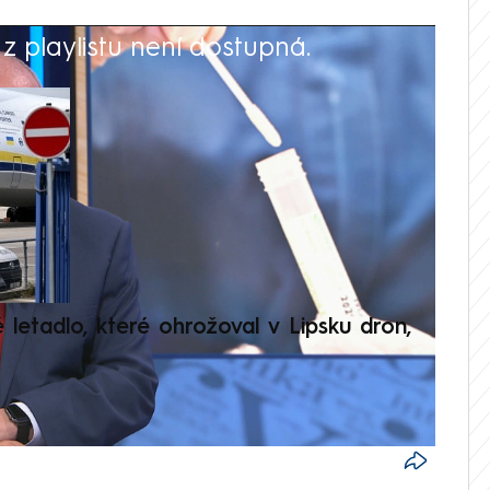
 playlistu není dostupná.
V
é letadlo, které ohrožoval v Lipsku dron,
Přilá
polit