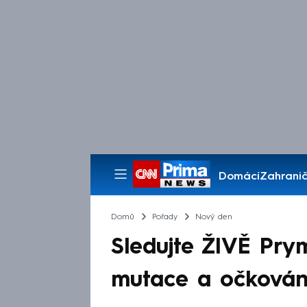
Domácí
Zahranič
Pořady
Domů
Pořady
Nový den
Sledujte ŽIVĚ Pry
mutace a očkování