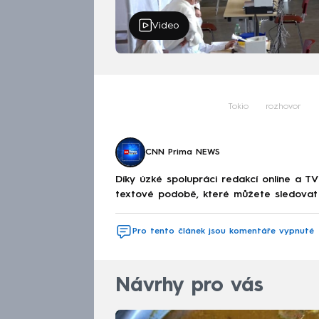
Video
Tokio
rozhovor
CNN Prima NEWS
Díky úzké spolupráci redakcí online a TV
textové podobě, které můžete sledovat v
Pro tento článek jsou komentáře vypnuté
Návrhy pro vás