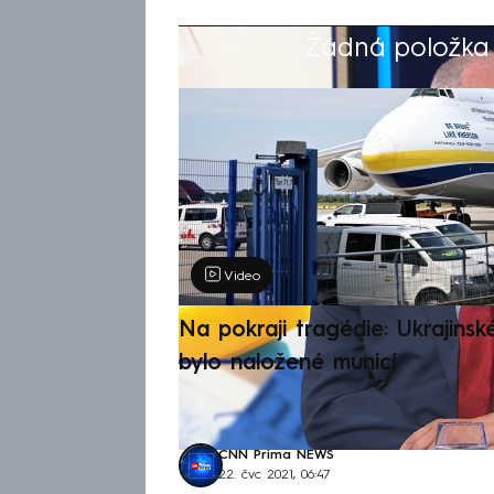
Žádná položka z
Výběr redakce
Video
Na pokraji tragédie: Ukrajinsk
bylo naložené municí
CNN Prima NEWS
22. čvc 2021, 06:47