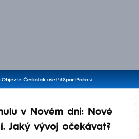
í
Objevte Česko
Jak ušetřit
Sport
Počasí
mulu v Novém dni: Nové
. Jaký vývoj očekávat?