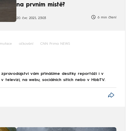
na prvním místě?
6 min čtení
20. čvc 2021, 23:03
mutace
očkování
CNN Prima NEWS
 zpravodajství vám přinášíme desítky reportáží i v
 televizi, na webu, sociálních sítích nebo v HbbTV.