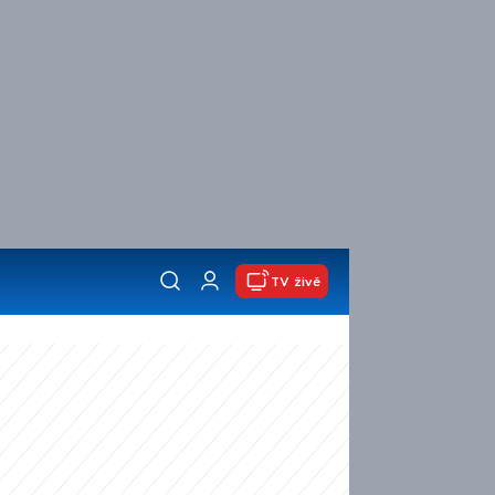
TV živě