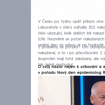
V Česku po týdnu opět přibylo více
Laboratoře v úterý odhalily 302 na
číslo ukazující, kolik dalších lidí nak
0,96. Nezměnil se počet nakažených 
sedmý den za sebou je na hodnotě 
S problémy se potýká i tým olympioni
nakažené, a to i po přeočkování. S 
Ibuprofen mají totiž zakázaný, ale v
tak úplně neshodují.
O svůj názor nejen k očkování a e
v pořadu Nový den epidemiolog R