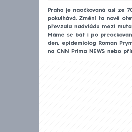
Praha je naočkovaná asi ze 70
pokulhává. Změní to nově ote
převzala nadvládu mezi muta
Máme se bát i po přeočkován
den, epidemiolog Roman Prymu
na CNN Prima NEWS nebo přím