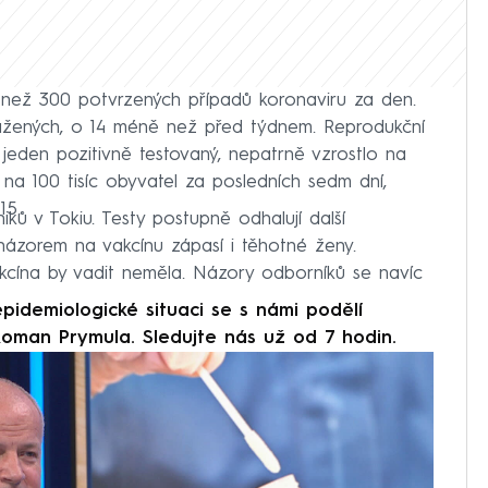
 než 300 potvrzených případů koronaviru za den.
kažených, o 14 méně než před týdnem. Reprodukční
azí jeden pozitivně testovaný, nepatrně vzrostlo na
na 100 tisíc obyvatel za posledních sedm dní,
15.
ků v Tokiu. Testy postupně odhalují další
názorem na vakcínu zápasí i těhotné ženy.
akcína by vadit neměla. Názory odborníků se navíc
pidemiologické situaci se s námi podělí
oman Prymula. Sledujte nás už od 7 hodin.