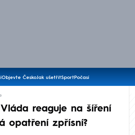
í
Objevte Česko
Jak ušetřit
Sport
Počasí
a
Vláda reaguje na šíření
ká opatření zpřísní?