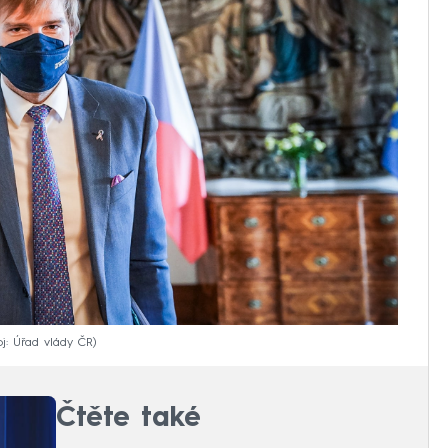
oj: Úřad vlády ČR
Čtěte také