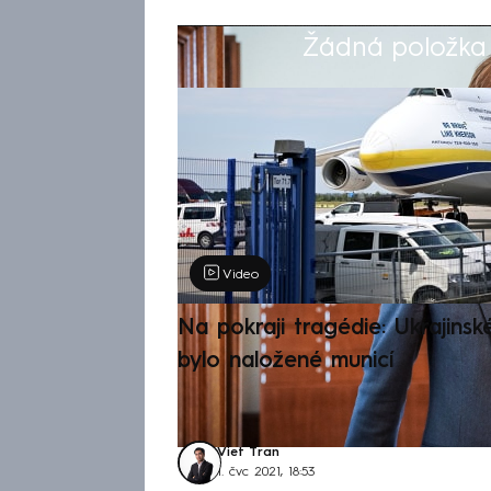
Žádná položka z
Výběr redakce
Video
Na pokraji tragédie: Ukrajinsk
bylo naložené municí
Viet Tran
1. čvc 2021, 18:53