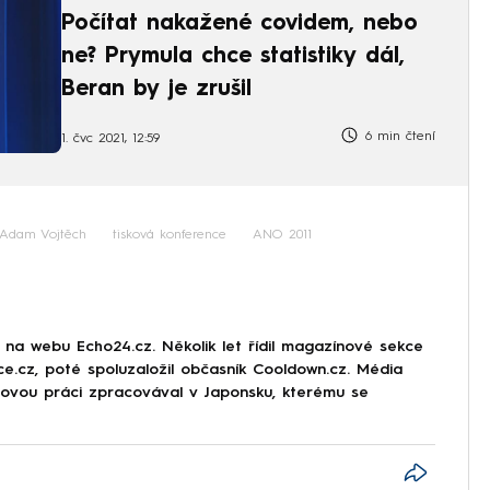
Počítat nakažené covidem, nebo
ne? Prymula chce statistiky dál,
Beran by je zrušil
6 min čtení
1. čvc 2021, 12:59
Adam Vojtěch
tisková konference
ANO 2011
r na webu Echo24.cz. Několik let řídil magazínové sekce
rce.cz, poté spoluzaložil občasník Cooldown.cz. Média
movou práci zpracovával v Japonsku, kterému se