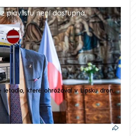
 playlistu není dostupná.
V
é letadlo, které ohrožoval v Lipsku dron,
Přilá
polit