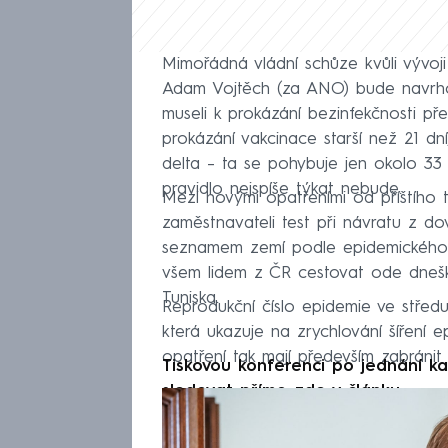
Mimořádná vládní schůze kvůli vývoji
Adam Vojtěch (za ANO) bude navrhov
museli k prokázání bezinfekčnosti před
prokázání vakcinace starší než 21 dn
delta – ta se pohybuje jen okolo 33
pravidlo nejspíše týkat nebude.
Mezi novými opatřeními od příštího 
zaměstnavateli test při návratu z d
seznamem zemí podle epidemického ri
všem lidem z ČR cestovat ode dneš
Tuniska.
Reprodukční číslo epidemie ve střed
která ukazuje na zrychlování šíření e
opatření tak mají především zabránit
Tiskovou konferenci po jednání ka
sledovat přímo zde v článku.