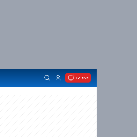
TV živě