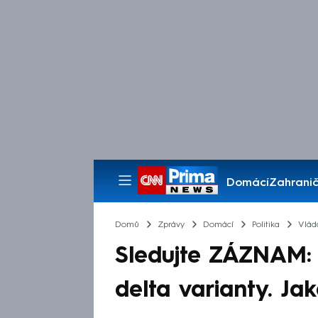
Domácí
Zahranič
Pořady
Domů
Zprávy
Domácí
Politika
Vlád
Sledujte ZÁZNAM: 
delta varianty. Ja