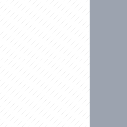
ideo
kat migranty do Česka? Sami by odešli, tvrdí exp
ické sebevraždě