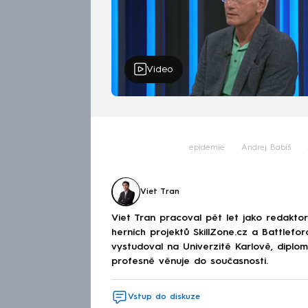
Video
epidemie
Andrej Babiš
Viet Tran
Viet Tran pracoval pět let jako redakto
herních projektů SkillZone.cz a Battlefo
vystudoval na Univerzitě Karlově, diplo
profesně věnuje do současnosti.
Vstup do diskuze