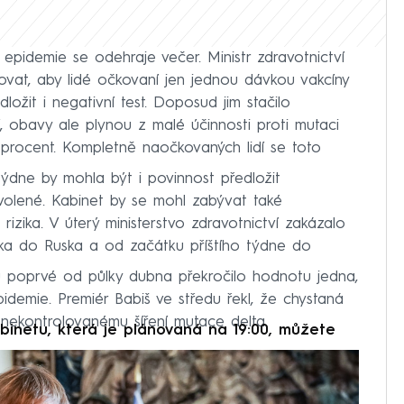
 epidemie se odehraje večer. Ministr zdravotnictví
at, aby lidé očkovaní jen jednou dávkou vakcíny
ložit i negativní test. Doposud jim stačilo
í, obavy ale plynou z malé účinnosti proti mutaci
 procent. Kompletně naočkovaných lidí se toto
týdne by mohla být i povinnost předložit
ovolené. Kabinet by se mohl zabývat také
zika. V úterý ministerstvo zdravotnictví zakázalo
ka do Ruska a od začátku příštího týdne do
u poprvé od půlky dubna překročilo hodnotu jedna,
pidemie. Premiér Babiš ve středu řekl, že chystaná
 nekontrolovanému šíření mutace delta.
binetu, která je plánovaná na 19:00, můžete