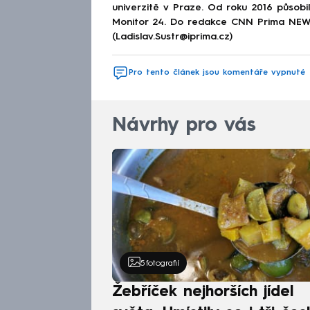
univerzitě v Praze. Od roku 2016 působi
Monitor 24. Do redakce CNN Prima NEWS 
(Ladislav.Sustr@iprima.cz)
Pro tento článek jsou komentáře vypnuté
Návrhy pro vás
5
fotografií
Žebříček nejhorších jídel