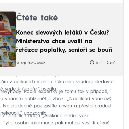
Čtěte také
Konec slevových letáků v Česku?
Ministerstvo chce uvalit na
řetězce poplatky, senioři se bouří
6 min čtení
15. srp 2024, 06:09
otraviny Judith Schryrová, podle které zákazník má
ům v aplikacích mohou zákazníci snadněji sledovat
ě vede k úspoře,“ uvedla.
 nevýhody. Podle expertky je tomu tak v případě,
nu variantu nabízeného zboží. „Například vanilkový
. Na pokladně pak zjistíte chybu a přesto produkt
ekoupili,“ upozornila.
na osobních údajů. „Aplikace sledují vaše
. Tyto osobní informace pak mohou vést k cílené