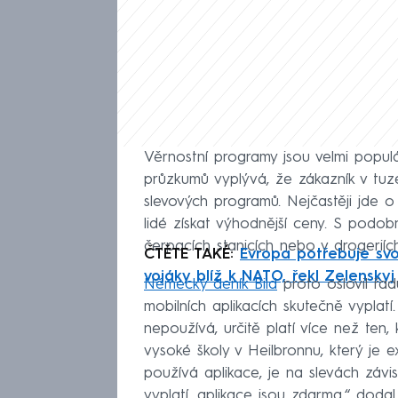
Věrnostní programy jsou velmi populárn
průzkumů vyplývá, že zákazník v t
slevových programů. Nejčastěji jde 
lidé získat výhodnější ceny. S podo
čerpacích stanicích nebo v drogeriích
ČTĚTE TAKÉ:
Evropa potřebuje sv
vojáky blíž k NATO, řekl Zelenskyj
Německý deník Bild
proto oslovil řa
mobilních aplikacích skutečně vyplatí.
nepoužívá, určitě platí více než ten,
vysoké školy v Heilbronnu, který je
používá aplikace, je na slevách závis
vyplatí, aplikace jsou zdarma,“ dodal.