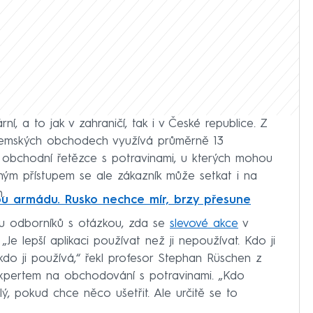
í, a to jak v zahraničí, tak i v České republice. Z
uzemských obchodech využívá průměrně 13
o obchodní řetězce s potravinami, u kterých mohou
bným přístupem se ale zákazník může setkat i na
.
ou armádu. Rusko nechce mír, brzy přesune
du odborníků s otázkou, zda se
slevové akce
v
 „Je lepší aplikaci používat než ji nepoužívat. Kdo ji
 kdo ji používá,“ řekl profesor Stephan Rüschen z
 expertem na obchodování s potravinami. „Kdo
lý, pokud chce něco ušetřit. Ale určitě se to