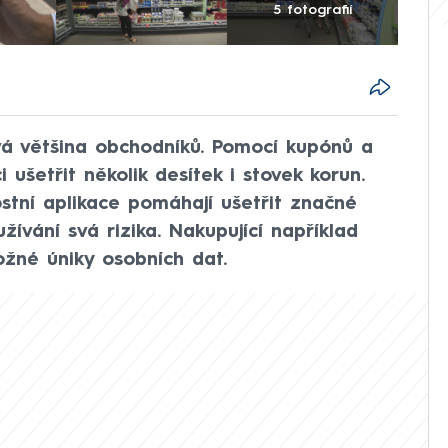
5 fotografií
vá většina obchodníků. Pomocí kupónů a
ušetřit několik desítek i stovek korun.
ostní aplikace pomáhají ušetřit značné
žívání svá rizika. Nakupující například
žné úniky osobních dat.