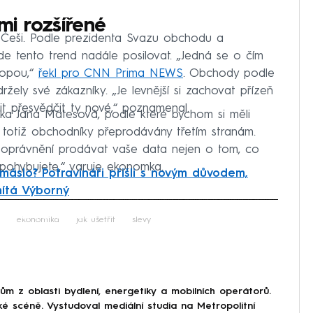
mi rozšířené
i Češi. Podle prezidenta Svazu obchodu a
e tento trend nadále posilovat. „Jedná se o čím
vropou,“
řekl pro CNN Prima NEWS
. Obchody podle
udržely své zákazníky. „Je levnější si zachovat přízeň
it přesvědčit ty nové,“ poznamenal.
a Jana Matesová, podle které bychom si měli
u totiž obchodníky přeprodávány třetím stranám.
 oprávnění prodávat vaše data nejen o tom, co
e pohybujete,“ varuje ekonomka.
máslo? Potravináři přišli s novým důvodem,
mítá Výborný
iled to fetch
ekonomika
jak ušetřit
slevy
 z oblasti bydlení, energetiky a mobilních operátorů.
ké scéně. Vystudoval mediální studia na Metropolitní