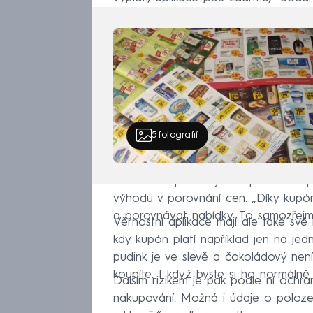
5
fotografií
Jeho slova potvrzuje i expertka na p
výhodu v porovnání cen. „Díky kupón
a porovnávat nabídky. To samozřejm
Věrnostní aplikace mají ale také své
kdy kupón platí například jen na jed
pudink je ve slevě a čokoládový není
koupíte. I když byste si ho normálně n
Dalším rizikem je pak podle ní ochra
nakupování. Možná i údaje o poloze