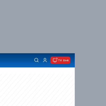
TV živě