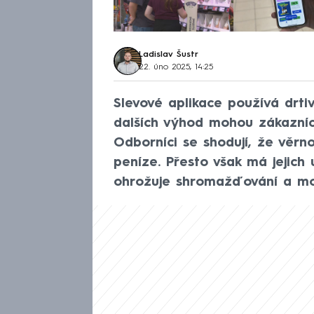
Ladislav Šustr
22. úno 2025, 14:25
Slevové aplikace používá drti
dalších výhod mohou zákazníci 
Odborníci se shodují, že věrn
peníze. Přesto však má jejich u
ohrožuje shromažďování a mo