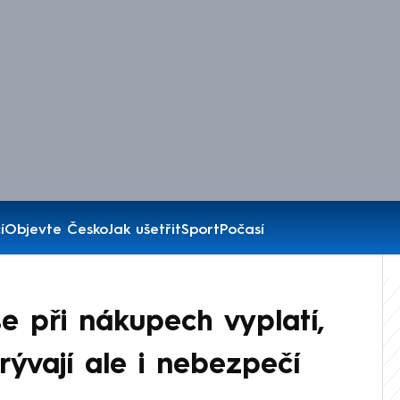
í
Objevte Česko
Jak ušetřit
Sport
Počasí
e při nákupech vyplatí,
krývají ale i nebezpečí