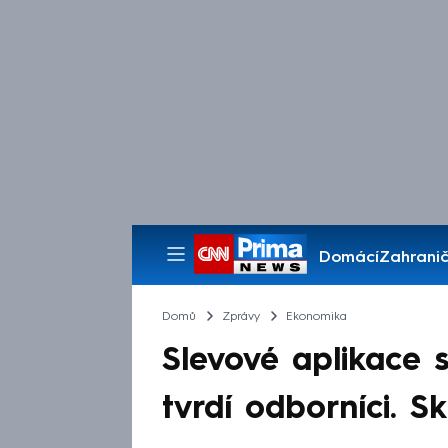
Domácí
Zahranič
Pořady
Domů
Zprávy
Ekonomika
Slevové aplikace s
tvrdí odborníci. S