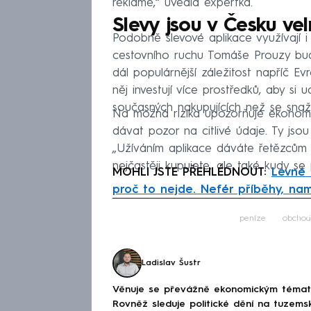
reklamě,“ uvedla expertka.
Slevy jsou v Česku vel
Podobně slevové aplikace využívají 
cestovního ruchu Tomáše Prouzy bud
dál populárnější záležitost napříč E
něj investují více prostředků, aby si 
současných nakupujících než se snaž
Na možná rizika upozorňuje ekonomk
dávat pozor na citlivé údaje. Ty jso
„Užíváním aplikace dáváte řetězcům
nejčastěji kupujete, ale také kudy s
MOHLI JSTE PŘEHLÉDNOUT:
Levné 
proč to nejde. Nefér příběhy, na
Fa
peníze
obchod
Ladislav Šustr
Věnuje se převážně ekonomickým tématům
Rovněž sleduje politické dění na tuzems