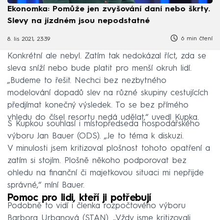
Ekonomka: Pomůže jen zvyšování daní nebo škrty.
Slevy na jízdném jsou nepodstatné
6 min čtení
8. lis 2021, 23:39
Konkrétní ale nebyl. Zatím tak nedokázal říct, zda se
sleva sníží nebo bude platit pro menší okruh lidí.
„Budeme to řešit. Nechci bez nezbytného
modelování dopadů slev na různé skupiny cestujících
předjímat konečný výsledek. To se bez přímého
vhledu do čísel resortu nedá udělat,“ uvedl Kupka.
S Kupkou souhlasí i místopředseda hospodářského
výboru Jan Bauer (ODS). „Je to téma k diskuzi.
V minulosti jsem kritizoval plošnost tohoto opatření a
zatím si stojím. Plošně někoho podporovat bez
ohledu na finanční či majetkovou situaci mi nepřijde
správné,“ míní Bauer.
Pomoc pro lidi, kteří ji potřebují
Podobně to vidí i členka rozpočtového výboru
Barbora Urbanová (STAN). „Vždy jsme kritizovali