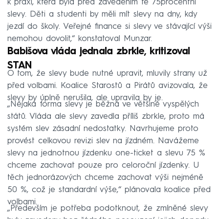
k praxi, která byla před zavedením té 75procentní
slevy. Děti a studenti by měli mít slevy na dny, kdy
jezdí do školy. Veřejné finance si slevy ve stávající výši
nemohou dovolit,“ konstatoval Munzar.
Babišova vláda jednala zbrkle, kritizoval
STAN
O tom, že slevy bude nutné upravit, mluvily strany už
před volbami. Koalice Starostů a Pirátů avizovala, že
slevy by úplně nerušila, ale upravila by je.
„Nějaká forma slevy je běžná ve většině vyspělých
států. Vláda ale slevy zavedla příliš zbrkle, proto má
systém slev zásadní nedostatky. Navrhujeme proto
provést celkovou revizi slev na jízdném. Navážeme
slevy na jednotnou jízdenku one-ticket a slevu 75 %
chceme zachovat pouze pro celoroční jízdenky. U
těch jednorázových chceme zachovat výši nejméně
50 %, což je standardní výše,“ plánovala koalice před
volbami.
„Především je potřeba podotknout, že zmíněné slevy