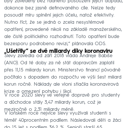
byly zavedeny bez řádného posouzení jejich dopadu,
dokonce bez jasně definovaného cíle. Nelze tedy
posoudit míru splnění jejich účelu, natož efektivity.
Nutno říct, že se jedná o zcela nesystémové
opatření, provedené nikoli na základě manažerského,
ale čistě politického rozhodnutí. Toto opatření bude
bezesporu podrobeno revizi,“ plánovala ODS.
„Ušetřily“ se dvě miliardy díky koronaviru
Slevy zavedla od září 2018 vláda Andreje Babiše
(ANO). Od té doby za ně stát dopravcům zaplatil
přes 11,15 miliardy korun. Ministerstvo financí původně
počítalo s dopadem do rozpočtu ve výši šest miliard
korun ročně. Náklady ale vloni stlačila koronavirová
krize a omezení pohybu i škol.
V roce 2020 slevy ve veřejné dopravě pro studenty
a důchodce stály 3,47 miliardy korun, což je
meziročně o 2,31 miliardy méně.
V loňském roce nejvíce slevy využívali studenti s
téměř 40procentním podílem. Následovali děti a žáci
do 15 let s podílem 36,2 %. Senioři starší 65