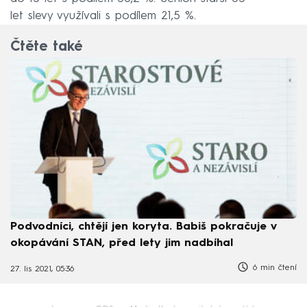
let slevy využívali s podílem 21,5 %.
Čtěte také
Podvodníci, chtějí jen koryta. Babiš pokračuje v
okopávání STAN, před lety jim nadbíhal
6 min čtení
27. lis 2021, 05:36