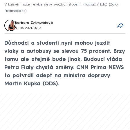
V loňském roce nejvíce slevy využívali studenti. (Ilustrační foto)
Zdroj:
Profimedia.cz
Barbora Zykmundová
30. lis 2021, 07:15
Důchodci a studenti nyní mohou jezdit
vlaky a autobusy se slevou 75 procent. Brzy
tomu ale zřejmě bude jinak. Budoucí vláda
Petra Fialy chystá změny. CNN Prima NEWS
to potvrdil adept na ministra dopravy
Martin Kupka (ODS).