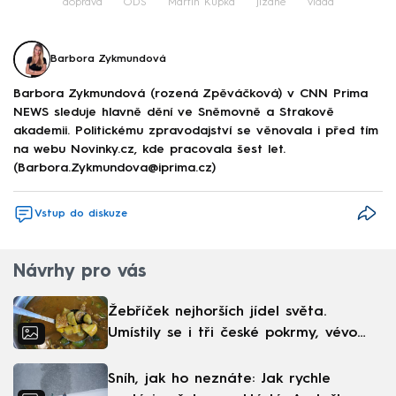
doprava
ODS
Martin Kupka
jízdné
vláda
Barbora Zykmundová
Barbora Zykmundová (rozená Zpěváčková) v CNN Prima
NEWS sleduje hlavně dění ve Sněmovně a Strakově
akademii. Politickému zpravodajství se věnovala i před tím
na webu Novinky.cz, kde pracovala šest let.
(Barbora.Zykmundova@iprima.cz)
Vstup do diskuze
Návrhy pro vás
Žebříček nejhorších jídel světa.
Umístily se i tři české pokrmy, vévodí
skandinávská kuchyně
Sníh, jak ho neznáte: Jak rychle