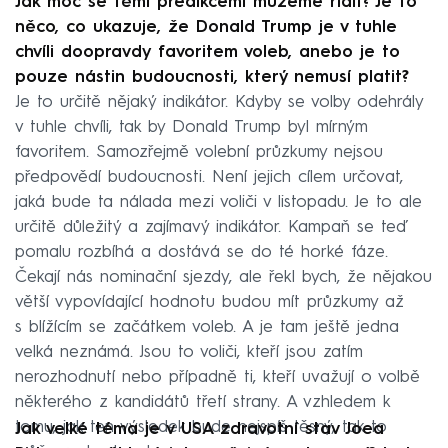
Jak moc se těmi predikcemi můžeme řídit? Je to
něco, co ukazuje, že Donald Trump je v tuhle
chvíli doopravdy favoritem voleb, anebo je to
pouze nástin budoucnosti, který nemusí platit?
Je to určitě nějaký indikátor. Kdyby se volby odehrály
v tuhle chvíli, tak by Donald Trump byl mírným
favoritem. Samozřejmě volební průzkumy nejsou
předpovědí budoucnosti. Není jejich cílem určovat,
jaká bude ta nálada mezi voliči v listopadu. Je to ale
určitě důležitý a zajímavý indikátor. Kampaň se teď
pomalu rozbíhá a dostává se do té horké fáze.
Čekají nás nominační sjezdy, ale řekl bych, že nějakou
větší vypovídající hodnotu budou mít průzkumy až
s blížícím se začátkem voleb. A je tam ještě jedna
velká neznámá. Jsou to voliči, kteří jsou zatím
nerozhodnutí nebo případně ti, kteří uvažují o volbě
některého z kandidátů třetí strany. A vzhledem k
tomu, jak ten výsledek bude nejspíš těsný, tak to
Jak velké téma je v USA zdravotní stav Joea