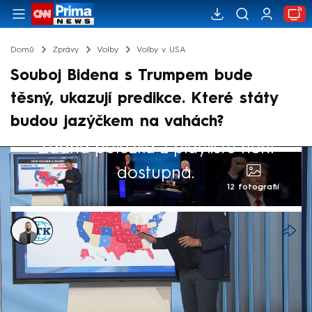
Domů
Zprávy
Volby
Volby v USA
Souboj Bidena s Trumpem bude
těsný, ukazují predikce. Které státy
budou jazýčkem na vahách?
Žádná položka z playlistu není
dostupná.
12 fotografií
Alexandr Božilov
,
ČTK
18. čvn 2024, 14:43
I poté, co se americký exprezident Donald
Trump stal usvědčeným zločincem, zůstává