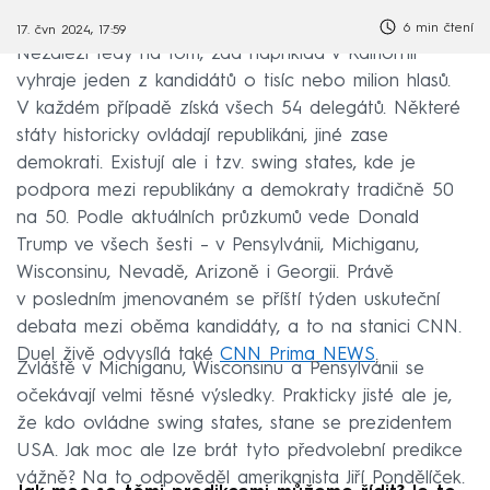
6 min čtení
17. čvn 2024, 17:59
Nezáleží tedy na tom, zda například v Kalifornii
vyhraje jeden z kandidátů o tisíc nebo milion hlasů.
V každém případě získá všech 54 delegátů. Některé
státy historicky ovládají republikáni, jiné zase
demokrati. Existují ale i tzv. swing states, kde je
podpora mezi republikány a demokraty tradičně 50
na 50. Podle aktuálních průzkumů vede Donald
Trump ve všech šesti – v Pensylvánii, Michiganu,
Wisconsinu, Nevadě, Arizoně i Georgii. Právě
v posledním jmenovaném se příští týden uskuteční
debata mezi oběma kandidáty, a to na stanici CNN.
Duel živě odvysílá také
CNN Prima NEWS
.
Zvláště v Michiganu, Wisconsinu a Pensylvánii se
očekávají velmi těsné výsledky. Prakticky jisté ale je,
že kdo ovládne swing states, stane se prezidentem
USA. Jak moc ale lze brát tyto předvolební predikce
vážně? Na to odpověděl amerikanista Jiří Pondělíček.