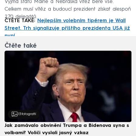
Vyjma států Maine a Nebraska vítěz bere vše.
Celkem musí vítěz a budoucí prezident získat alespoň
270 delegátů.
ČTĚTE TAKÉ:
Nejlepším volebním tipérem je Wall
Street. Trh signalizuje příštího prezidenta USA již
nyní
Čtěte také
13
fotografií
Jak zamávalo obvinění Trumpa a Bidenova syna s
volbami? Voliči vyslali jasný vzkaz