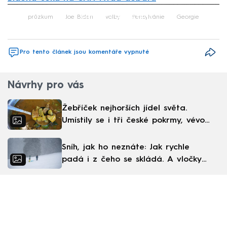
Failed to fetch
průzkum
Joe Biden
volby
Pensylvánie
Georgie
Pro tento článek jsou komentáře vypnuté
Návrhy pro vás
Žebříček nejhorších jídel světa.
Umístily se i tři české pokrmy, vévodí
skandinávská kuchyně
Sníh, jak ho neznáte: Jak rychle
padá i z čeho se skládá. A vločky
nejsou bílé