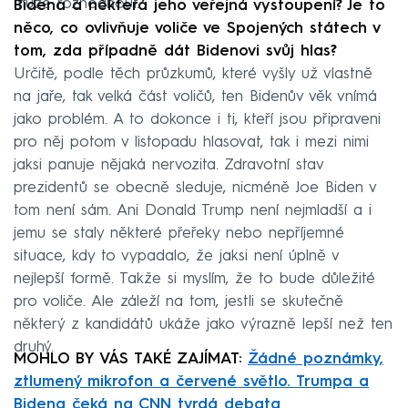
může rozhodnout.
Bidena a některá jeho veřejná vystoupení? Je to
něco, co ovlivňuje voliče ve Spojených státech v
tom, zda případně dát Bidenovi svůj hlas?
Určitě, podle těch průzkumů, které vyšly už vlastně
na jaře, tak velká část voličů, ten Bidenův věk vnímá
jako problém. A to dokonce i ti, kteří jsou připraveni
pro něj potom v listopadu hlasovat, tak i mezi nimi
jaksi panuje nějaká nervozita. Zdravotní stav
prezidentů se obecně sleduje, nicméně Joe Biden v
tom není sám. Ani Donald Trump není nejmladší a i
jemu se staly některé přeřeky nebo nepříjemné
situace, kdy to vypadalo, že jaksi není úplně v
nejlepší formě. Takže si myslím, že to bude důležité
pro voliče. Ale záleží na tom, jestli se skutečně
některý z kandidátů ukáže jako výrazně lepší než ten
druhý.
MOHLO BY VÁS TAKÉ ZAJÍMAT:
Žádné poznámky,
ztlumený mikrofon a červené světlo. Trumpa a
Bidena čeká na CNN tvrdá debata