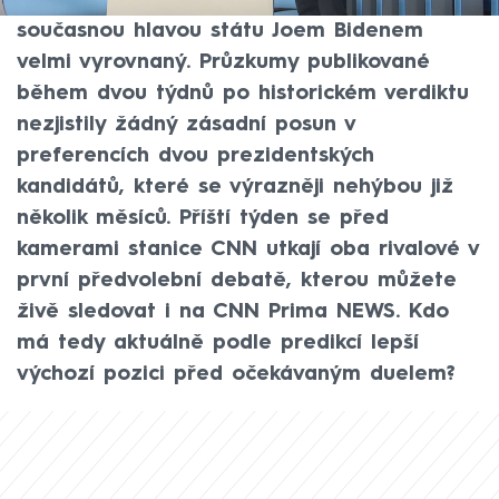
na papíře jeho souboj o voliče se
současnou hlavou státu Joem Bidenem
velmi vyrovnaný. Průzkumy publikované
během dvou týdnů po historickém verdiktu
nezjistily žádný zásadní posun v
preferencích dvou prezidentských
kandidátů, které se výrazněji nehýbou již
několik měsíců. Příští týden se před
kamerami stanice CNN utkají oba rivalové v
první předvolební debatě, kterou můžete
živě sledovat i na CNN Prima NEWS. Kdo
má tedy aktuálně podle predikcí lepší
výchozí pozici před očekávaným duelem?