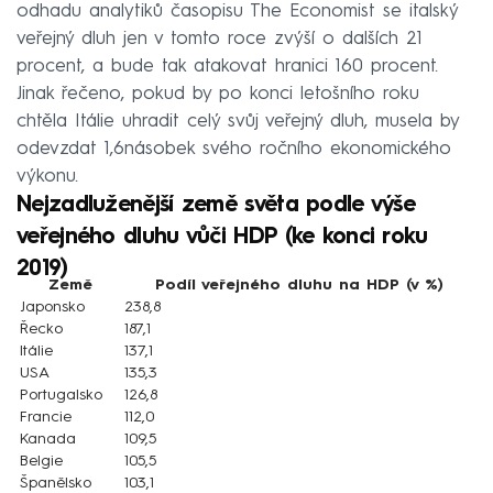
odhadu analytiků časopisu The Economist se italský
veřejný dluh jen v tomto roce zvýší o dalších 21
procent, a bude tak atakovat hranici 160 procent.
Jinak řečeno, pokud by po konci letošního roku
chtěla Itálie uhradit celý svůj veřejný dluh, musela by
odevzdat 1,6násobek svého ročního ekonomického
výkonu.
Nejzadluženější země světa podle výše
veřejného dluhu vůči HDP (ke konci roku
2019)
Země
Podíl veřejného dluhu na HDP (v %)
Japonsko
238,8
Řecko
187,1
Itálie
137,1
USA
135,3
Portugalsko
126,8
Francie
112,0
Kanada
109,5
Belgie
105,5
Španělsko
103,1