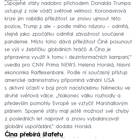
„Spojené státy nadobro příchodem Donalda Trumpa
ustupují z role vůdčí světové velmoci. Koronavirová
krize jim nabídla příležitost se znovu ujmout této
pozice, Trump ji ale – podle mého názoru – odmítá,
stejně jako zpočátku odmítal závažnost současné
pandemie. Místo toho dává příležitost Číně posunout
se výš v žebříčku globálních hráčů. A Čína je
připravena využít k tomu i dezinformačních kampaní,“
uvedla pro CNN Prima NEWS Helena Horská, hlavní
ekonomka Raiffeisenbank. Podle ní současný přístup
americké administrativy připomíná váhání USA
s aktivní účastí v boji proti nacistickému Německu ve
druhé světová válce. „Nakonec válku rozhodly a
především pomohly Evropě se vztyčit Marshallovým
plánem. Spojené státy mají ještě možnost své chyby
z posledních let napravit a znovu vybalancovat
globální uspořádání,“ dodala Horská.
Čína přebírá štafetu