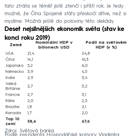
tato ztráta se téměř jistě ztenčí i příští rok. Je tedy
možné, že Čína Spojené státy přeskočí dříve, než si
myslíme. Možná ještě do poloviny této dekády.
Deset nejsilnějších ekonomik světa (stav ke
konci roku 2019)
Nominální HDP v
Podíl na světovém
Země
bilionech USD
HDP (v %)
USA
21,4
24,8
Čína
14,1
16,3
Japonsko
5,2
6,0
Německo
3,9
4,5
Indie
2,9
3,4
Velká
2,7
3,2
Británie
Francie
2,7
3,1
Itálie
2,0
2,3
Brazílie
1,8
2,1
Kanada
1,7
2,0
Top 10
58,6
67,6
zemí
Zdroj: Světová banka
Podle prezidenta Hospodářské komory Vladimíra