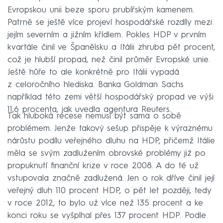
Evropskou unii beze sporu prubířským kamenem.
Patrně se ještě více projeví hospodářské rozdíly mezi
jejím severním a jižním křídlem. Pokles HDP v prvním
kvartále činil ve Španělsku a Itálii zhruba pět procent,
což je hlubší propad, než činil průměr Evropské unie.
Ještě hůře to ale konkrétně pro Itálii vypadá
z celoročního hlediska. Banka Goldman Sachs
například této zemi větší hospodářský propad ve výši
11,6 procenta, jak uvedla agentura Reuters.
Tak hluboká recese nemusí být sama o sobě
problémem. Jenže takový sešup přispěje k výraznému
nárůstu podílu veřejného dluhu na HDP, přičemž Itálie
měla se svým zadlužením obrovské problémy již po
propuknutí finanční krize v roce 2008. A do té už
vstupovala značně zadlužená. Jen o rok dříve činil její
veřejný dluh 110 procent HDP, o pět let později, tedy
v roce 2012, to bylo už více než 135 procent a ke
konci roku se vyšplhal přes 137 procent HDP. Podle