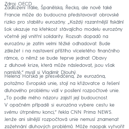
Zdroj: OECD
Zadlužení Itálie, Španělska, Řecka, ale nově také
Francie může do budoucna představovat obrovské
riziko pro stabilitu eurozóny. „Každý razantnější fiskální
šok ukazuje na křehkost stávajícího modelu eurozóny
včetně její vnitřní solidarity. Rozsah dopadů na
eurozónu je zatím velmi těžké odhadovat. Bude
záležet i na nastavení příštího víceletého finančního
rámce, o němž se bude teprve jednat. Obavy
z dluhové krize, která může následovat, jsou však
namístě,“ myslí si Vladimír Dlouhý.
Helena Horská je přesvědčena, že eurozóna,
potažmo Evropská unie, stojí na křižovatce a řešení
dluhového problému vidí v posílení rozpočtové unie.
„To podle mého názoru zajistí její budoucnost.
V opačném případě si eurozóna vybere cestu ke
svému útrpnému konci,“ řekla CNN Prima NEWS.
Jenže ani silnější rozpočtová unie nemusí znamenat
zažehnání dluhových problémů. Může naopak vytvořit