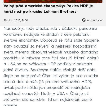
Volný pád americké ekonomiky: Pokles HDP je
horší než po krachu Lehman Brothers
6 min čtení
29. dub 2020, 14:58
Nasnadě je tedy otázka, zda v důsledku pandemie
koronaviru nedojde ke střídání v čele pelotonu
světové ekonomiky. Doposud se totiž stále Spojené
státy považují za největší či nejsilnější hospodářství
světa, měřeno absolutní velikostí hrubého domácího
produktu. V loňském roce činil přes 21 bilionů dolarů
a USA se na světovém HDP podílely z bezmála
jedné čtvrtiny. Spojeným státům však již delší dobu
šlape na paty právě Čína. Její výkon je sice o sedm
bilionů dolarů nižší (16 procent světového HDP),
avšak podle některých propočtů zohledňujících
rozdílnost cenových hladin v USA a Číně je už
světovým ekonomickým lídrem nejlidnatější země
planety.