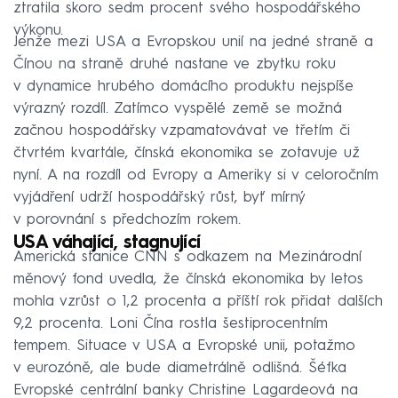
ztratila skoro sedm procent svého hospodářského
výkonu.
Jenže mezi USA a Evropskou unií na jedné straně a
Čínou na straně druhé nastane ve zbytku roku
v dynamice hrubého domácího produktu nejspíše
výrazný rozdíl. Zatímco vyspělé země se možná
začnou hospodářsky vzpamatovávat ve třetím či
čtvrtém kvartále, čínská ekonomika se zotavuje už
nyní. A na rozdíl od Evropy a Ameriky si v celoročním
vyjádření udrží hospodářský růst, byť mírný
v porovnání s předchozím rokem.
USA váhající, stagnující
Americká stanice CNN s odkazem na Mezinárodní
měnový fond uvedla, že čínská ekonomika by letos
mohla vzrůst o 1,2 procenta a příští rok přidat dalších
9,2 procenta. Loni Čína rostla šestiprocentním
tempem. Situace v USA a Evropské unii, potažmo
v eurozóně, ale bude diametrálně odlišná. Šéfka
Evropské centrální banky Christine Lagardeová na