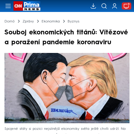
Domů
Zprávy
Ekonomika
Byznys
Souboj ekonomických titánů: Vítězové
a poražení pandemie koronaviru
Spojené státy si pozici nejsilnější ekonomiky světa ještě chvíli udrží. Na