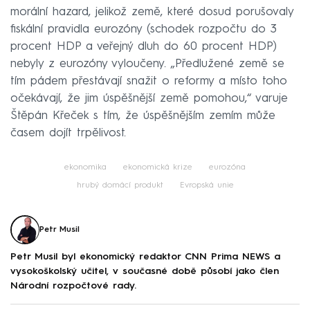
morální hazard, jelikož země, které dosud porušovaly
fiskální pravidla eurozóny (schodek rozpočtu do 3
procent HDP a veřejný dluh do 60 procent HDP)
nebyly z eurozóny vyloučeny. „Předlužené země se
tím pádem přestávají snažit o reformy a místo toho
očekávají, že jim úspěšnější země pomohou,“ varuje
Štěpán Křeček s tím, že úspěšnějším zemím může
časem dojít trpělivost.
ekonomika
ekonomická krize
eurozóna
hrubý domácí produkt
Evropská unie
Petr Musil
Petr Musil byl ekonomický redaktor CNN Prima NEWS a
vysokoškolský učitel, v současné době působí jako člen
Národní rozpočtové rady.