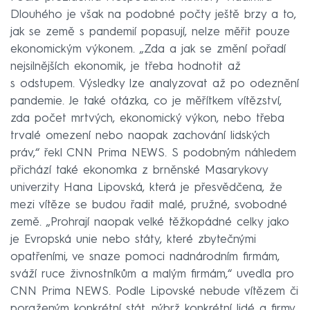
Dlouhého je však na podobné počty ještě brzy a to,
jak se země s pandemií popasují, nelze měřit pouze
ekonomickým výkonem. „Zda a jak se změní pořadí
nejsilnějších ekonomik, je třeba hodnotit až
s odstupem. Výsledky lze analyzovat až po odeznění
pandemie. Je také otázka, co je měřítkem vítězství,
zda počet mrtvých, ekonomický výkon, nebo třeba
trvalé omezení nebo naopak zachování lidských
práv,“ řekl CNN Prima NEWS. S podobným náhledem
přichází také ekonomka z brněnské Masarykovy
univerzity Hana Lipovská, která je přesvědčena, že
mezi vítěze se budou řadit malé, pružné, svobodné
země. „Prohrají naopak velké těžkopádné celky jako
je Evropská unie nebo státy, které zbytečnými
opatřeními, ve snaze pomoci nadnárodním firmám,
sváží ruce živnostníkům a malým firmám,“ uvedla pro
CNN Prima NEWS. Podle Lipovské nebude vítězem či
poraženým konkrétní stát, nýbrž konkrétní lidé a firmy