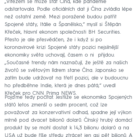
„Vítězem se může stát Čína, kde pandemie
odstartovala. Podle oficiálních dat ji Čína zvládla lépe
než ostatní země. Mezi poražené budou patřit
Spojené státy, Itálie a Španělsko,“ myslí si Štěpán
Křeček, hlavní ekonom společnosti BH Securities.
Přesto je ale přesvědčen, že i když si po
koronavirové krizi Spojené státy pozici nejsilnější
ekonomiky světa uchovají, časem o ni přijdou.
„Současné trendy nám naznačují, že ještě za našich
životů se světovým lídrem stane Čína. Japonsko se
zatím bude udržovat na třetí pozici, ale v budoucnu
ho předběhne Indie, která je dnes pátá,“ uvedl
Křeček pro CNN Prima NEWS.
Pojďme tedy počítat. Jestliže se ekonomika Spojených
států letos zmenší o sedm procent, což lze
považovat za konzervativní odhad, spadne její výkon
mírně pod dvacet bilionů dolarů. Čínský hrubý domácí
produkt by se mohl dostat k 14,3 bilionu dolarů a na
USA už bude říše středu ztrácet jen asi pět bilionů. A