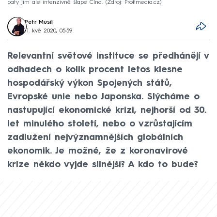
paty jim ale intenzivně šlape Čína.
Zdroj: Profimedia.cz
Petr Musil
11. kvě 2020, 05:59
Relevantní světové instituce se předhánějí v
odhadech o kolik procent letos klesne
hospodářský výkon Spojených států,
Evropské unie nebo Japonska. Slýcháme o
nastupující ekonomické krizi, nejhorší od 30.
let minulého století, nebo o vzrůstajícím
zadlužení nejvýznamnějších globálních
ekonomik. Je možné, že z koronavirové
krize někdo vyjde silnější? A kdo to bude?