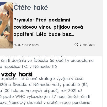
Čtěte také
Prymula: Před podzimní
covidovou vlnou přijdou nová
opatření. Léto bude bez
problémů
6 min čtení
28. dub 2022, 08:49
vá mnohem lépe pro Švédsko než pro Českou
úmrtí dosáhla ve Švédsku 56 obětí v přepočtu na
ké republice 173, v Německu 116.
 vždy horší
úspěšnost té či oné strategie vyvíjela v čase.
020) si Švédsko a Německo vedly podobně (84,
 100 tisíc potvrzených případů), rok 2021 už
ré podle WHO vykázalo jen 27 nadměrných úmrtí
ákazy. Německý ukazatel v druhém roce pandemie