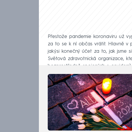
Přestože pandemie koronaviru už vypa
za to se k ní občas vrátit. Hlavně v p
jakýsi konečný účet za to, jak jsme s
Světová zdravotnická organizace, k
bezprostředně spojených s covidem) 