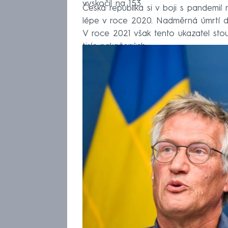
vyskočil na 153.
Česká republika si v boji s pandemi
lépe v roce 2020. Nadměrná úmrtí do
V roce 2021 však tento ukazatel st
tisíc nakažených.