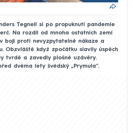
nders Tegnell si po propuknutí pandemie
terč. Na rozdíl od mnoha ostatních zemí
i v boji proti nevyzpytatelné nákaze a
iku. Obzvláště když zpočátku slavily úspěch
ily tvrdě a zavedly plošné uzávěry.
před dvěma lety švédský „Prymula“.