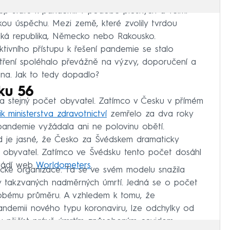
up států k pandemii v podobě plošných a velmi
kou úspěchu. Mezi země, které zvolily tvrdou
 Česká republika, Německo nebo Rakousko.
tivního přístupu k řešení pandemie se stalo
tření spoléhalo převážně na výzvy, doporučení a
a. Jak to tedy dopadlo?
ku 56
ba stejný počet obyvatel. Zatímco v Česku v přímém
tik ministerstva zdravotnictví
zemřelo za dva roky
 pandemie vyžádala ani ne polovinu obětí.
d je jasné, že Česko za Švédskem dramaticky
on obyvatel. Zatímco ve Švédsku tento počet dosáhl
uvádí web
Worldometers
.
ické organizace. Ta se ve svém modelu snažila
tiky takzvaných nadměrných úmrtí. Jedná se o počet
obému průměru. A vzhledem k tomu, že
pandemii nového typu koronaviru, lze odchylky od
 přičíst právě úmrtím způsobeným covidem.