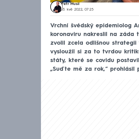
Petr Musil
13. kvě 2022, 07:25
Vrchní švédský epidemiolog A
koronaviru nakreslil na záda 
zvolil zcela odlišnou strategi
vysloužil si za to tvrdou krit
státy, které se covidu postav
„Suďte mě za rok,“ prohlásil 