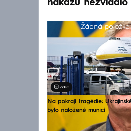
nákazu nezvládlo
Žádná položka z
Výběr redakce
Video
Na pokraji tragédie: Ukrajinsk
bylo naložené municí