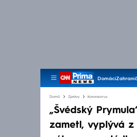
Domácí
Zahranič
Pořady
Domů
Zprávy
Koronavirus
„Švédský Prymula
zametl, vyplývá 