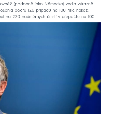
í rovněž (podobně jako Německo) vedla výrazně
sáhla počtu 126 případů na 100 tisíc nákaz.
oupl na 220 nadměrných úmrtí v přepočtu na 100