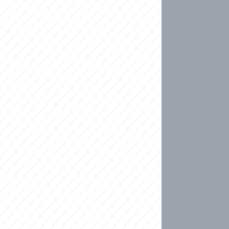
ideo
kat migranty do Česka? Sami by odešli, tvrdí exp
ické sebevraždě