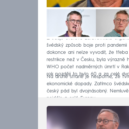
Z údajů Světové zdravotnické organ
švédský způsob boje proti pandemii b
dokonce ani nelze vyvodit, že třeba
restrikce než v Česku, byla výrazně
WHO počet nadměrných úmrtí v Rakou
rok později to bylo 60 a za celé dv
Na druhé straně je nesporné, že tvr
ekonomické dopady. Zatímco švédské
český pád byl dvojnásobný. Nemluvě 
nejdéle z celé Evropy.