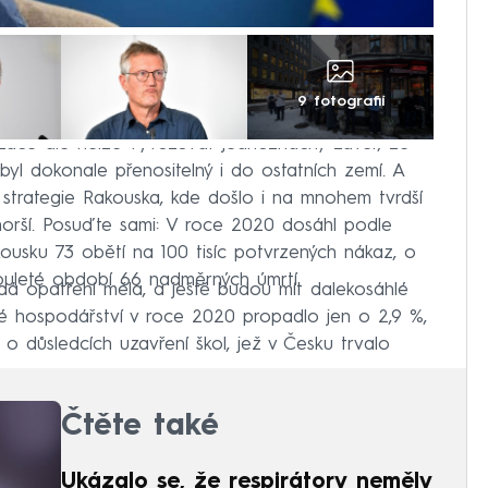
9 fotografií
izace ale nelze vyvozovat jednoznačný závěr, že
yl dokonale přenositelný i do ostatních zemí. A
 strategie Rakouska, kde došlo i na mnohem tvrdší
 horší. Posuďte sami: V roce 2020 dosáhl podle
sku 73 obětí na 100 tisíc potvrzených nákaz, o
ouleté období 66 nadměrných úmrtí.
dá opatření měla, a ještě budou mít dalekosáhlé
 hospodářství v roce 2020 propadlo jen o 2,9 %,
o důsledcích uzavření škol, jež v Česku trvalo
Čtěte také
Ukázalo se, že respirátory neměly