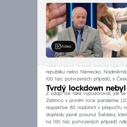
Video
Také v tomto ohledu bilance vyzní
republiku nebo Německo. Nadměrná 
100 tisíc potvrzených případů, v Čes
Tvrdý lockdown nebyl
Z údajů lze také vypozorovat, jak se 
Zatímco v prvním roce pandemie (2
respektive 80 nadúmrtí v přepočtu na
dopředu jasně posunul Švédsko, kte
na 100 tisíc potvrzených případů n