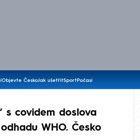
í
Objevte Česko
Jak ušetřit
Sport
Počasí
“ s covidem doslova
z odhadu WHO. Česko