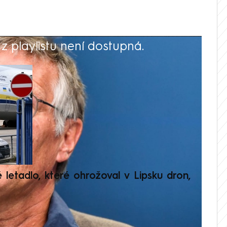
 playlistu není dostupná.
V
é letadlo, které ohrožoval v Lipsku dron,
Přilá
polit