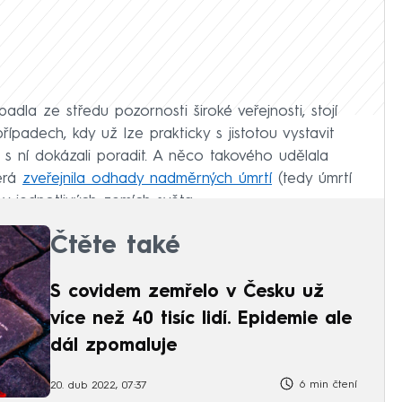
dla ze středu pozornosti široké veřejnosti, stojí
řípadech, kdy už lze prakticky s jistotou vystavit
i s ní dokázali poradit. A něco takového udělala
terá
zveřejnila odhady nadměrných úmrtí
(tedy úmrtí
v jednotlivých zemích světa.
Čtěte také
S covidem zemřelo v Česku už
více než 40 tisíc lidí. Epidemie ale
dál zpomaluje
6 min čtení
20. dub 2022, 07:37