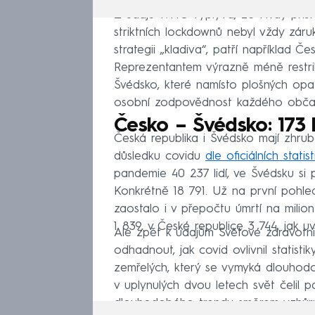
Z údajů WHO vyplývá, že tvrdý příst
striktních lockdownů nebyl vždy záru
strategii „kladiva“, patří například
Reprezentantem výrazně méně restrik
Švédsko, které namísto plošných opa
osobní zodpovědnost každého občan
Česko – Švédsko: 173 
Česká republika i Švédsko mají zhru
důsledku covidu
dle oficiálních statis
pandemie 40 237 lidí, ve Švédsku si
Konkrétně 18 791. Už na první pohle
zaostalo i v přepočtu úmrtí na mili
1 839, v České republice 3 744, jak 
Ale zpět k údajům Světové zdravotn
odhadnout, jak covid ovlivnil statis
zemřelých, který se vymyká dlouhod
v uplynulých dvou letech svět čelil 
dlouhodobého trendu směrem vzhůru