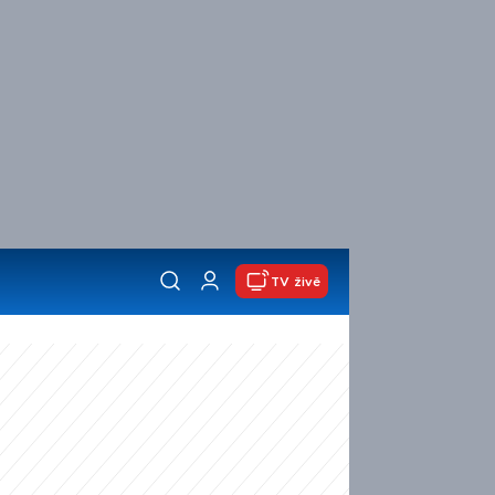
TV živě