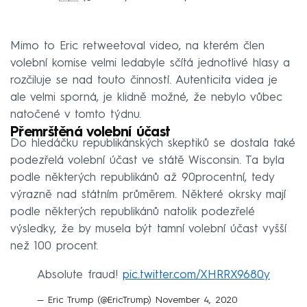
Mimo to Eric retweetoval video, na kterém člen
volební komise velmi ledabyle sčítá jednotlivé hlasy a
rozčiluje se nad touto činností. Autenticita videa je
ale velmi sporná, je klidně možné, že nebylo vůbec
natočené v tomto týdnu.
Přemrštěná volební účast
Do hledáčku republikánských skeptiků se dostala také
podezřelá volební účast ve státě Wisconsin. Ta byla
podle některých republikánů až 90procentní, tedy
výrazně nad státním průměrem. Některé okrsky mají
podle některých republikánů natolik podezřelé
výsledky, že by musela být tamní volební účast vyšší
než 100 procent.
Absolute fraud!
pic.twitter.com/XHRRX9680y
— Eric Trump (@EricTrump)
November 4, 2020