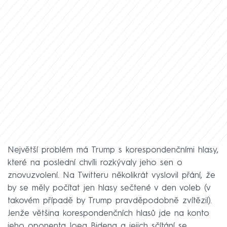
Největší problém má Trump s korespondenčními hlasy,
které na poslední chvíli rozkývaly jeho sen o
znovuzvolení. Na Twitteru několikrát vyslovil přání, že
by se měly počítat jen hlasy sečtené v den voleb (v
takovém případě by Trump pravděpodobně zvítězil).
Jenže většina korespondenčních hlasů jde na konto
jeho oponenta Joea Bidena a jejich sčítání se