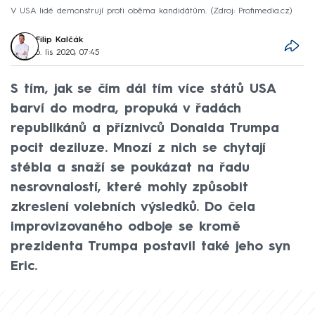
V USA lidé demonstrují proti oběma kandidátům.
Zdroj: Profimedia.cz
Filip Kalčák
6. lis 2020, 07:45
S tím, jak se čím dál tím více států USA
barví do modra, propuká v řadách
republikánů a příznivců Donalda Trumpa
pocit deziluze. Mnozí z nich se chytají
stébla a snaží se poukázat na řadu
nesrovnalostí, které mohly způsobit
zkreslení volebních výsledků. Do čela
improvizovaného odboje se kromě
prezidenta Trumpa postavil také jeho syn
Eric.