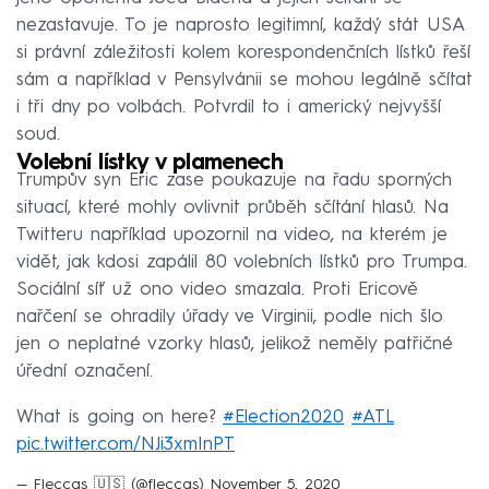
nezastavuje. To je naprosto legitimní, každý stát USA
si právní záležitosti kolem korespondenčních lístků řeší
sám a například v Pensylvánii se mohou legálně sčítat
i tři dny po volbách. Potvrdil to i americký nejvyšší
soud.
Volební lístky v plamenech
Trumpův syn Eric zase poukazuje na řadu sporných
situací, které mohly ovlivnit průběh sčítání hlasů. Na
Twitteru například upozornil na video, na kterém je
vidět, jak kdosi zapálil 80 volebních lístků pro Trumpa.
Sociální síť už ono video smazala. Proti Ericově
nařčení se ohradily úřady ve Virginii, podle nich šlo
jen o neplatné vzorky hlasů, jelikož neměly patřičné
úřední označení.
What is going on here?
#Election2020
#ATL
pic.twitter.com/NJi3xmInPT
— Fleccas 🇺🇸 (@fleccas)
November 5, 2020