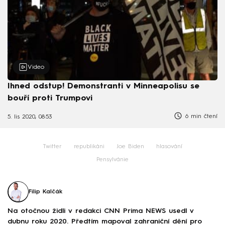
Video
Ihned odstup! Demonstranti v Minneapolisu se
bouří proti Trumpovi
6 min čtení
5. lis 2020, 08:53
Twitter
republikáni
Joe Biden
hlasování
Pensylvánie
Filip Kalčák
Na otočnou židli v redakci CNN Prima NEWS usedl v
dubnu roku 2020. Předtím mapoval zahraniční dění pro