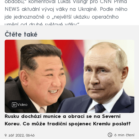
obdobu,“ komentoval Lukáš Visingr pro CNN Prima
NEWS aktuální vývoj války na Ukrajině. Podle něho
jde jednoznačně o „největší ukázku operačního
umění od druhé světové války“.
Čtěte také
Video
Rusku dochází munice a obrací se na Severní
Koreu. Co může tradiční spojenec Kremlu poslat?
6 min čtení
9. zář 2022, 06:46