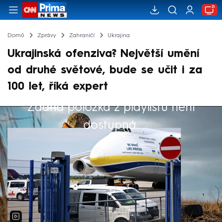
Domů
Zprávy
Zahraničí
Ukrajina
Ukrajinská ofenziva? Největší umění
od druhé světové, bude se učit i za
100 let, říká expert
Žádná položka z playlistu není
Výběr redakce
dostupná.