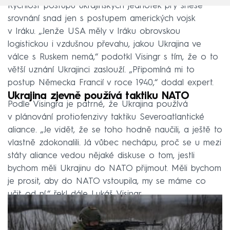
Rychlost postupu ukrajinských jednotek prý snese
srovnání snad jen s postupem amerických vojsk
v Iráku. „Jenže USA měly v Iráku obrovskou
logistickou i vzdušnou převahu, jakou Ukrajina ve
válce s Ruskem nemá,“ podotkl Visingr s tím, že o to
větší uznání Ukrajinci zaslouží. „Připomíná mi to
postup Německa Francií v roce 1940,“ dodal expert.
Ukrajina zjevně používá taktiku NATO
Podle Visingra je patrné, že Ukrajina používá
v plánování protiofenzivy taktiku Severoatlantické
aliance. „Je vidět, že se toho hodně naučili, a ještě to
vlastně zdokonalili. Já vůbec nechápu, proč se u mezi
státy aliance vedou nějaké diskuse o tom, jestli
bychom měli Ukrajinu do NATO přijmout. Měli bychom
je prosit, aby do NATO vstoupila, my se máme co
učit od ní,“ řekl dále Lukáš Visingr.