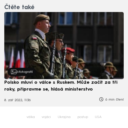
Čtěte také
6
fotografií
Polsko mluví o válce s Ruskem. Může začít za tři
roky, připravme se, hlásá ministerstvo
6 min čtení
8. zář 2022, 11:36
válka
vojáci
Ukrajina
postup
USA