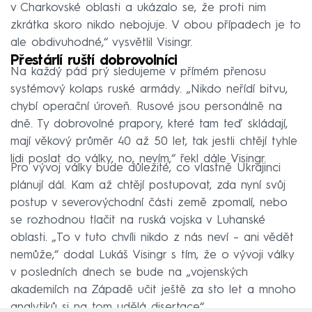
v Charkovské oblasti a ukázalo se, že proti nim
zkrátka skoro nikdo nebojuje. V obou případech je to
ale obdivuhodné,“ vysvětlil Visingr.
Přestárlí ruští dobrovolníci
Na každý pád prý sledujeme v přímém přenosu
systémový kolaps ruské armády. „Nikdo neřídí bitvu,
chybí operační úroveň. Rusové jsou personálně na
dně. Ty dobrovolné prapory, které tam teď skládají,
mají věkový průměr 40 až 50 let, tak jestli chtějí tyhle
lidi poslat do války, no, nevím,“ řekl dále Visingr.
Pro vývoj války bude důležité, co vlastně Ukrajinci
plánují dál. Kam až chtějí postupovat, zda nyní svůj
postup v severovýchodní části země zpomalí, nebo
se rozhodnou tlačit na ruská vojska v Luhanské
oblasti. „To v tuto chvíli nikdo z nás neví – ani vědět
nemůže,“ dodal Lukáš Visingr s tím, že o vývoji války
v posledních dnech se bude na „vojenských
akademiích na Západě učit ještě za sto let a mnoho
analytiků si na tom udělá disertace“.