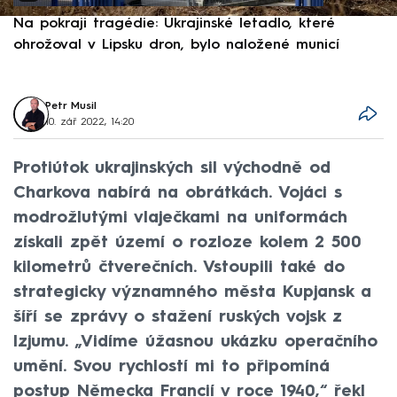
Na pokraji tragédie: Ukrajinské letadlo, které
P
ohrožoval v Lipsku dron, bylo naložené municí
e
Petr Musil
10. zář 2022, 14:20
Protiútok ukrajinských sil východně od
Charkova nabírá na obrátkách. Vojáci s
modrožlutými vlaječkami na uniformách
získali zpět území o rozloze kolem 2 500
kilometrů čtverečních. Vstoupili také do
strategicky významného města Kupjansk a
šíří se zprávy o stažení ruských vojsk z
Izjumu. „Vidíme úžasnou ukázku operačního
umění. Svou rychlostí mi to připomíná
postup Německa Francií v roce 1940,“ řekl