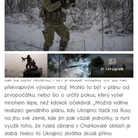
21 fotografií
Jak už bylo řečeno, i on si klade otázku, co za tak
překvapivým vývojem stojí. Mohlo to být v plánu od
prvopočátku, nebo šlo o určitý pokus, který vyšel
mnohem lépe, než kdokoli očekával. „Možná vidíme
realizaci geniálního plánu, kdy Ukrajinci tlačili na Rusy
na jihu své země, kde jim pak vázali jednotky, a nyní
využili toho, že ruská obrana v Charkovské oblasti je
slabá. Nebo to Ukrajinci zkrátka zkusili přímo