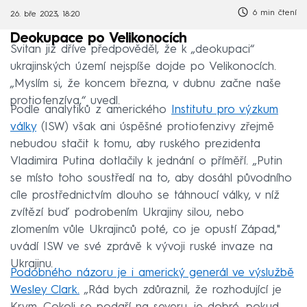
6 min čtení
26. bře 2023, 18:20
Deokupace po Velikonocích
Svitan již dříve předpověděl, že k „deokupaci“
ukrajinských území nejspíše dojde po Velikonocích.
„Myslím si, že koncem března, v dubnu začne naše
protiofenzíva,“ uvedl.
Podle analytiků z amerického
Institutu pro výzkum
války
(ISW) však ani úspěšné protiofenzivy zřejmě
nebudou stačit k tomu, aby ruského prezidenta
Vladimira Putina dotlačily k jednání o příměří. „Putin
se místo toho soustředí na to, aby dosáhl původního
cíle prostřednictvím dlouho se táhnoucí války, v níž
zvítězí buď podrobením Ukrajiny silou, nebo
zlomením vůle Ukrajinců poté, co je opustí Západ,"
uvádí ISW ve své zprávě k vývoji ruské invaze na
Ukrajinu.
Podobného názoru je i americký generál ve výslužbě
Wesley Clark.
„Rád bych zdůraznil, že rozhodující je