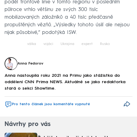
podél frontové linie v tomto regionu v posledním
půlroce vrhlo většinu ze svých 300 tisíc
mobilizovaných záložníků a 40 tisíc předčasně
propuštěných vězňů. „Výsledky tohoto úsilí ale nejsou
nijak působivé,“ podotýká ISW.
válka
vojáci
Ukrajina
expert
Rusko
Anna Fedorov
Anna nastoupila roku 2021 na Primu jako stážistka do
oddělení CNN Prima NEWS. Aktuálně se jako redaktorka
stará o sekci Showtime.
Pro tento článek jsou komentáře vypnuté
Návrhy pro vás