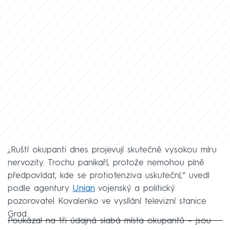
„Ruští okupanti dnes projevují skutečně vysokou míru
nervozity. Trochu panikaří, protože nemohou plně
předpovídat, kde se protiofenziva uskuteční,“ uvedl
podle agentury
Unian
vojenský a politický
pozorovatel Kovalenko ve vysílání televizní stanice
Grad.
Poukázal na tři údajná slabá místa okupantů – jsou