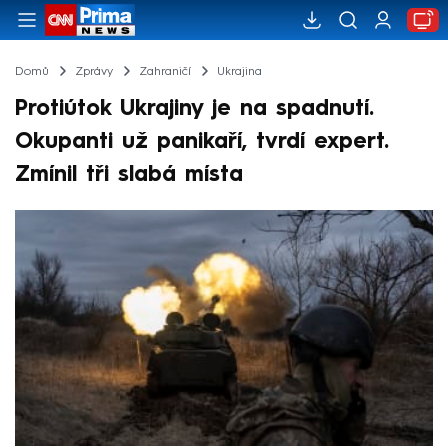
Domů
Zprávy
Zahraničí
Ukrajina
Protiútok Ukrajiny je na spadnutí.
Okupanti už panikaří, tvrdí expert.
Zmínil tři slabá místa