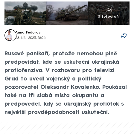
5 fotografií
Anna Fedorov
28. bře 2023, 18:26
Rusové panikaří, protože nemohou plně
předpovídat, kde se uskuteční ukrajinská
protiofenziva. V rozhovoru pro televizi
Grad to uvedl vojenský a politický
pozorovatel Oleksandr Kovalenko. Poukázal
také na tři slabá místa okupantů a
předpověděl, kdy se ukrajinský protiútok s
největší pravděpodobností uskuteční.