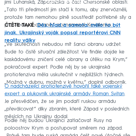
Failed to fetch
jimi Luhanská, Záporožská a část Chersonské oblasti.
„Tato tři předmostí jim stačí k tomu, aby znervózněli,
protože tam nemohou plně soustředit potřebné síly a
prostředky k obraně,“ poznamenal Kovalenko.
ČTĚTE TAKÉ:
Děs, hlad a samota, mělo to být
jinak. Ukrajinský voják popsal reportérovi CNN
realitu války
„Ve skutečnosti nebudou mít šanci obranu udržet.
Bude to čistě situační záležitost. Ve finále dojde ke
kaskádovému zničení celé obrany a útěku na Krym,“
pokračoval expert. Podle něj by se ukrajinská
protiofenziva měla uskutečnit v nejblížších týdnech.
„Možná v dubnu, možná v květnu,“ doplnil odborník.
O nadcházející protiofenzivě hovořil také vojenský
expert a plukovník ukrajinské armády Roman Svitan
.
Je přesvědčen, že se jim podaří ruskou armádu
„převálcovat“ díky zbraním, které Západ v posledních
měsících na Ukrajinu dodal.
Podle něj budou Ukrajinci zatlačovat Rusy na
poloostrov Krym a postupovat směrem na západ.
„Právě tam bude ruská armáda čelit nové útočné síle.