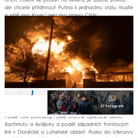
Krym. Cokoli se podaří na severu, je dobré, pokud
ale chcete přitáhnout Putina k jednacímu stolu, musíte
si přijít pro Krym,“ řekl pro stanici CNN.
21 fotografií
Podle ISW pokračují ruské útočné operace okolo
Bachmutu a Avdijivky a podél západních frontových
linií v Doněcké a Luhanské oblasti. Rusko do ofenzivy