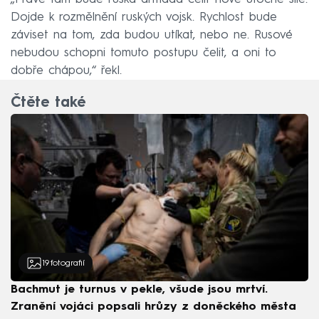
Dojde k rozmělnění ruských vojsk. Rychlost bude
záviset na tom, zda budou utíkat, nebo ne. Rusové
nebudou schopni tomuto postupu čelit, a oni to
dobře chápou,“ řekl.
Čtěte také
19
fotografií
Bachmut je turnus v pekle, všude jsou mrtví.
Zranění vojáci popsali hrůzy z doněckého města