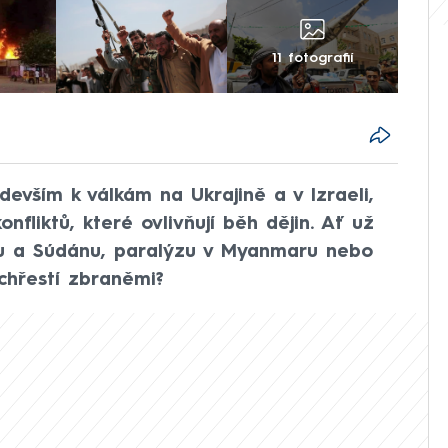
11 fotografií
edevším k válkám na Ukrajině a v Izraeli,
nfliktů, které ovlivňují běh dějin. Ať už
nu a Súdánu, paralýzu v Myanmaru nebo
chřestí zbraněmi?