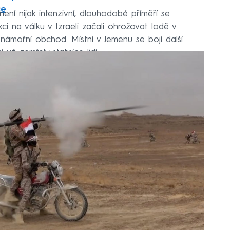
ce
není nijak intenzivní, dlouhodobé příměří se
ci na válku v Izraeli začali ohrožovat lodě v
námořní obchod. Místní v Jemenu se bojí další
cí už zemřely statisíce lidí.