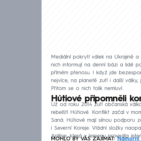
Mediální pokrytí válek na Ukrajině a 
nich informují na denní bázi a lidé p
přímém přenosu. I když jde bezesporu 
nejvíce, na planetě zuří i další války,
Přitom se o nich tolik nemluví.
Hútiové připomněli ko
Už od roku 2014 zuří občanská válka 
rebelští Hútiové. Konflikt začal v mo
Saná. Hútiové mají silnou podporu ze
i Severní Koreje. Vládní složky nao
Arábie, která v Jemenu provedla inter
MOHLO BY VÁS ZAJÍMAT:
Námořní 