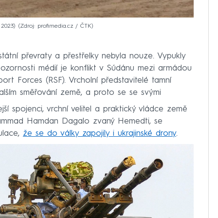
 2023)
Zdroj: profimedia.cz / ČTK
státní převraty a přestřelky nebyla nouze. Vypukly
ozornosti médií je konflikt v Súdánu mezi armádou
port Forces (RSF). Vrcholní představitelé tamní
dalším směřování země, a proto se se svými
í spojenci, vrchní velitel a praktický vládce země
hammad Hamdan Dagalo zvaný Hemedti, se
kulace,
že se do války zapojily i ukrajinské drony
.