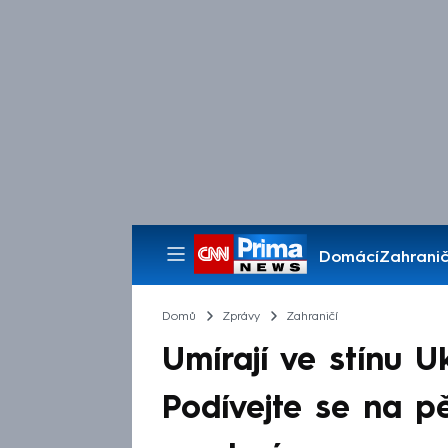
Domácí
Zahranič
Pořady
Domů
Zprávy
Zahraničí
Umírají ve stínu Uk
Podívejte se na pě