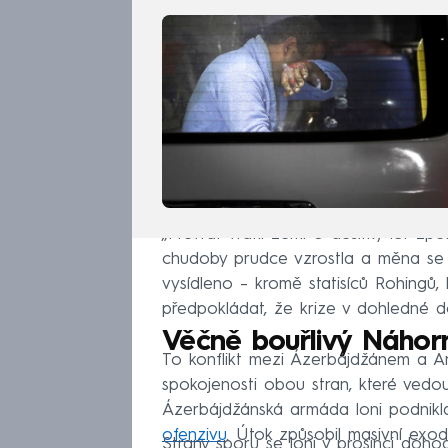
„Převrat vrátil zemi o desítky let zp
chudoby prudce vzrostla a měna se zhr
vysídleno – kromě statisíců Rohingů,
předpokládat, že krize v dohledné d
Věčně bouřlivý Náhor
To konflikt mezi Ázerbájdžánem a Arm
spokojenosti obou stran, které vedo
Ázerbájdžánská armáda loni podnikla
ofenzivu
. Útok způsobil masivní exod
Strany sporu se loni v prosinci doho