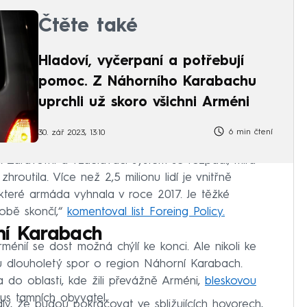
Čtěte také
Hladoví, vyčerpaní a potřebují
pomoc. Z Náhorního Karabachu
uprchli už skoro všichni Arméni
6 min čtení
30. zář 2023, 13:10
ět. Zdravotní a vzdělávací systém se rozpadl, míra
outila. Více než 2,5 milionu lidí je vnitřně
 které armáda vyhnala v roce 2017. Je těžké
obě skončí,“
komentoval list Foreing Policy.
ní Karabach
énií se dost možná chýlí ke konci. Ale nikoli ke
u dlouholetý spor o region Náhorní Karabach.
 do oblasti, kde žili převážně Arméni,
bleskovou
us tamních obyvatel.
dly, že budou pokračovat ve sbližujících hovorech,