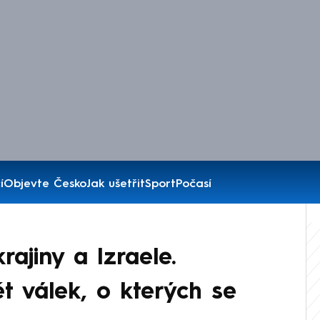
í
Objevte Česko
Jak ušetřit
Sport
Počasí
rajiny a Izraele.
t válek, o kterých se