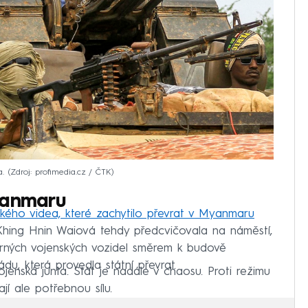
.
Zdroj: profimedia.cz / ČTK
yanmaru
ckého videa, které zachytilo převrat v Myanmaru
 Khing Hnin Waiová tehdy předcvičovala na náměstí,
erných vojenských vozidel směrem k budově
u, která provedla státní převrat.
jenská junta. Stát je nadále v chaosu. Proti režimu
jí ale potřebnou sílu.