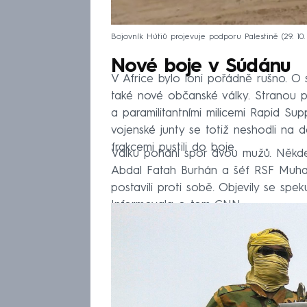
Bojovník Hútiů projevuje podporu Palestině (29. 10.
Nové boje v Súdánu
V Africe bylo loni pořádně rušno. O 
také nové občanské války. Stranou p
a paramilitantními milicemi Rapid Sup
vojenské junty se totiž neshodli na 
frakcemi pustili do boje.
Válku pohání spor dvou mužů. Někdejš
Abdal Fatah Burhán a šéf RSF Mu
postavili proti sobě. Objevily se spe
Informovala o tom CNN.