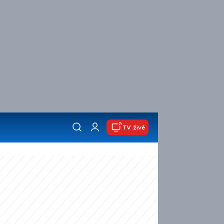
TV živě