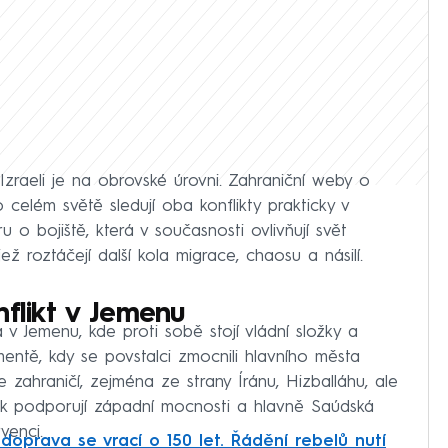
Izraeli je na obrovské úrovni. Zahraniční weby o
o celém světě sledují oba konflikty prakticky v
o bojiště, která v současnosti ovlivňují svět
 jež roztáčejí další kola migrace, chaosu a násilí.
nflikt v Jemenu
v Jemenu, kde proti sobě stojí vládní složky a
mentě, kdy se povstalci zmocnili hlavního města
 zahraničí, zejména ze strany Íránu, Hizballáhu, ale
pak podporují západní mocnosti a hlavně Saúdská
venci.
doprava se vrací o 150 let. Řádění rebelů nutí