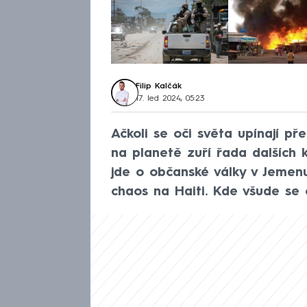
Filip Kalčák
17. led 2024, 05:23
Ačkoli se oči světa upínají př
na planetě zuří řada dalších ko
jde o občanské války v Jeme
chaos na Haiti. Kde všude se 