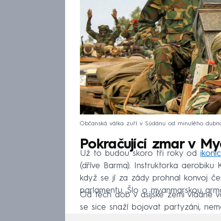
Občanská válka zuří v Súdánu od minulého dubna
Pokračující zmar v M
Už to budou skoro tři roky od
ikoni
(dříve Barma). Instruktorka aerobiku
když se jí za zády prohnal konvoj č
parlamentu. Šlo o myanmarskou armád
Od těch dob v asijské zemi vládne vo
se sice snaží bojovat partyzáni, nema