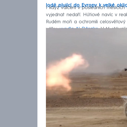
lodě plující do Evropy k velké okli
I když válčení v posledních měsících 
vyjednat nedaří. Hútiové navíc v reak
Rudém moři a ochromili celosvětový 
války,
uvedla Al-Džazíra
. V té stávají