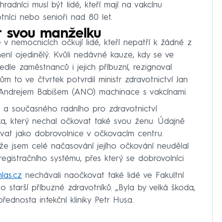
radníci musí být lidé, kteří mají na vakcínu
tníci nebo senioři nad 80 let.
t svou manželku
 v nemocnicích očkují lidé, kteří nepatří k žádné z
není ojedinělý. Kvůli nedávné kauze, kdy se ve
dle zaměstnanců i jejich příbuzní, rezignoval
m to ve čtvrtek potvrdil ministr zdravotnictví Jan
 Andrejem Babišem (ANO) machinace s vakcínami
a a současného radního pro zdravotnictví
a, který nechal očkovat také svou ženu. Údajně
ovat jako dobrovolnice v očkovacím centru.
že jsem celé načasování jejího očkování neudělal
egistračního systému, přes který se dobrovolníci
las.cz
nechávali naočkovat také lidé ve Fakultní
 starší příbuzné zdravotníků. „Byla by velká škoda,
ednosta infekční kliniky Petr Husa.