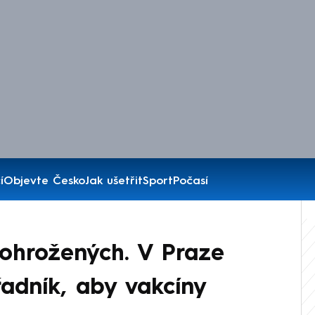
í
Objevte Česko
Jak ušetřit
Sport
Počasí
o ohrožených. V Praze
adník, aby vakcíny