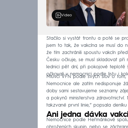
Video
Stačilo si vystát frontu a poté se pr
jsem to tak, že vakcína se musí do 
že tím zachránili spoustu vakcín před
Česku očkuje, se musí skladovat při 
lednici pět dní, při pokojové teplotě
očkovali v nemocnici podle listu i ko
Mluvčí VFN podle svých slov o tom, že
Nemocnice ale zatím nedisponuje žá
doby sami sestavujeme seznamy záj
a pokynů ministerstva zdravotnictví.
takzvané první linie,“ popsala deník
Ani jedna dávka vakcí
Nemocnice podle Heřmánkové spolup
ohrožených skupin, nebo se záchrann