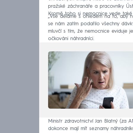
pražské záchranáře a pracovníky Úst
Kromě toho si nemocnice vede také
„Vše děláme s ohledem na to, aby ne
se nám zatím podařilo všechny dávky
mluvčí s tím, že nemocnice eviduje je
očkováni náhradníci.
Ministr zdravotnictví Jan Blatný (z
dokonce mají mít seznamy náhradníků, 