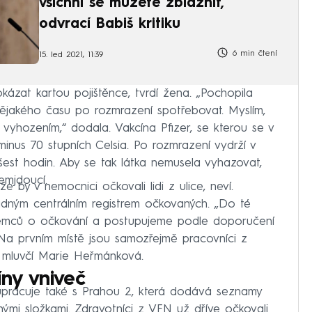
všichni se můžete zbláznit,
odvrací Babiš kritiku
6 min čtení
15. led 2021, 11:39
okázat kartou pojištěnce, tvrdí žena. „Pochopila
nějakého času po rozmrazení spotřebovat. Myslím,
 vyhozením,“ dodala. Vakcína Pfizer, se kterou se v
minus 70 stupních Celsia. Po rozmrazení vydrží v
 šest hodin. Aby se tak látka nemusela vyhazovat,
lemjdoucí.
 by v nemocnici očkovali lidi z ulice, neví.
dným centrálním registrem očkovaných. „Do té
emců o očkování a postupujeme podle doporučení
 Na prvním místě jsou samozřejmě pracovníci z
u mluvčí Marie Heřmánková.
ny vniveč
racuje také s Prahou 2, která dodává seznamy
ými složkami. Zdravotníci z VFN už dříve očkovali