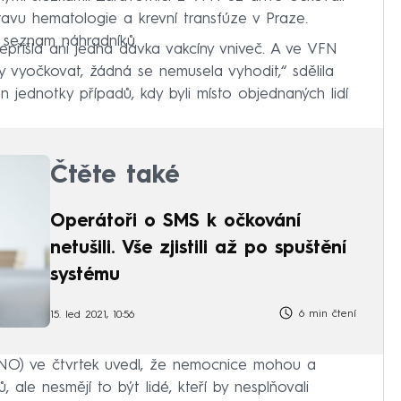
avu hematologie a krevní transfúze v Praze.
 seznam náhradníků.
přišla ani jedna dávka vakcíny vniveč. A ve VFN
 vyočkovat, žádná se nemusela vyhodit,“ sdělila
n jednotky případů, kdy byli místo objednaných lidí
Čtěte také
Operátoři o SMS k očkování
netušili. Vše zjistili až po spuštění
systému
6 min čtení
15. led 2021, 10:56
a ANO) ve čtvrtek uvedl, že nemocnice mohou a
ale nesmějí to být lidé, kteří by nesplňovali