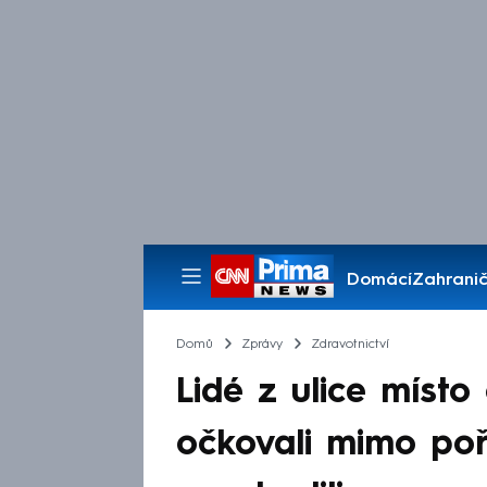
Domácí
Zahranič
Pořady
Domů
Zprávy
Zdravotnictví
Lidé z ulice míst
očkovali mimo poř