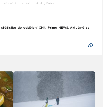
očkování
senioři
Andrej Babiš
o stážistka do oddělení CNN Prima NEWS. Aktuálně se