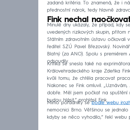
zadaná kritéria. To znamená, že i náh
přednostní nárok, tedy hlavně zdravo
Fink nechal naočkova
Minulé dny ukázaly, že případ, kdy se
uvedených rizikových skupin, přitom 
Státním zdravotním ústavu očkovali ve
ředitel SZÚ Pavel Březovský. Novinářů
Blatný (za ANO). Spolu s premiérem
odsoudily.
Kritika se snesla také na exprimátor
Královehradeckého kraje Zdeňka Fink
kvůli tomu, že chtěla pracovat prac
Nakonec se Fink omluvil. „Uznávám, 
dobře. Měl jsem počkat na spuštění r
budou hlásit,“ prohlásil Fink.
Mimo pořadníky se
podle webu irozh
nemocnici Brno. Většinou se jednalo o
kdyby se něco vyhodilo,“ řekl webu př