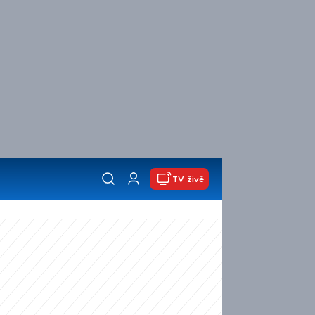
TV živě