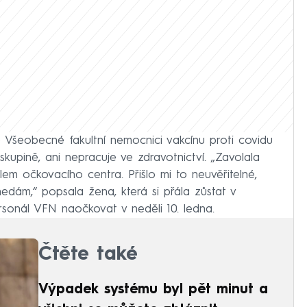
Všeobecné fakultní nemocnici vakcínu proti covidu
 skupině, ani nepracuje ve zdravotnictví. „Zavolala
em očkovacího centra. Přišlo mi to neuvěřitelné,
nedám,“ popsala žena, která si přála zůstat v
ersonál VFN naočkovat v neděli 10. ledna.
Čtěte také
Výpadek systému byl pět minut a