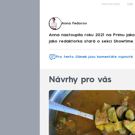
nemocnice
lidé
Anna Fedorov
Anna nastoupila roku 2021 na Primu jak
jako redaktorka stará o sekci Showtime.
Pro tento článek jsou komentáře vypnuté
Návrhy pro vás