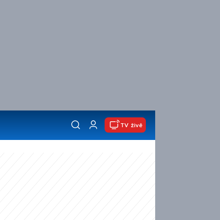
TV živě