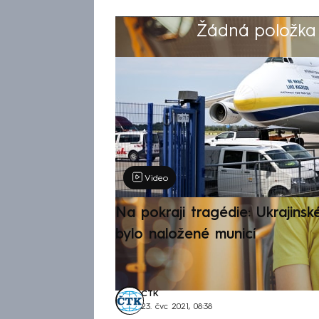
Žádná položka z
Výběr redakce
Video
Na pokraji tragédie: Ukrajinsk
bylo naložené municí
ČTK
23. čvc 2021, 08:38