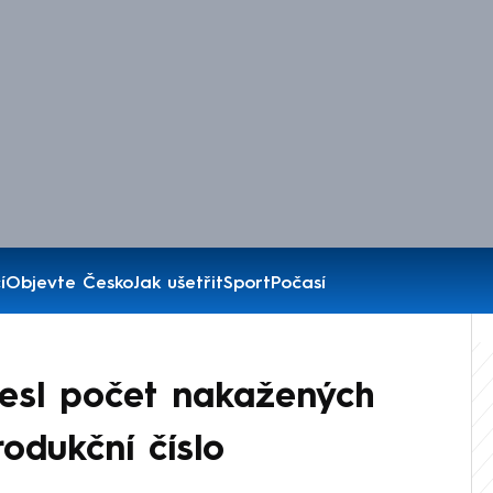
í
Objevte Česko
Jak ušetřit
Sport
Počasí
lesl počet nakažených
odukční číslo