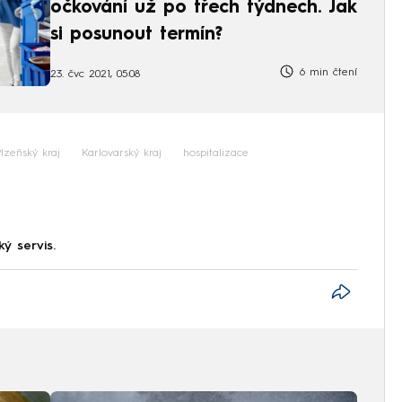
očkování už po třech týdnech. Jak
si posunout termín?
6 min čtení
23. čvc 2021, 05:08
Plzeňský kraj
Karlovarský kraj
hospitalizace
ký servis.