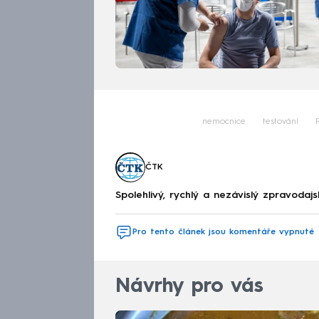
nemocnice
testování
ČTK
Spolehlivý, rychlý a nezávislý zpravodajs
Pro tento článek jsou komentáře vypnuté
Návrhy pro vás