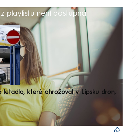
 playlistu není dostupná.
V
é letadlo, které ohrožoval v Lipsku dron,
Přilá
polit