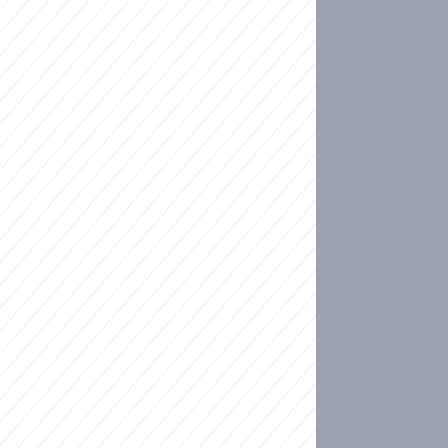
ideo
kat migranty do Česka? Sami by odešli, tvrdí exp
ické sebevraždě