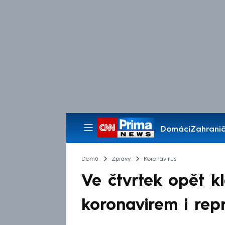
Domácí
Zahranič
Pořady
Domů
Zprávy
Koronavirus
Ve čtvrtek opět k
koronavirem i repr