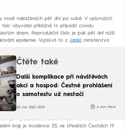
ty nově nakažených pět dní po sobě. V uplynulých
isíc obyvatel přibližně 14 případů covidu.
 šestým dnem. Reprodukční číslo je pak pět dní nižší
alování epidemie. Vyplývá to z
údajů
ministerstva
Čtěte také
Další komplikace při návštěvách
akcí a hospod: Čestné prohlášení
o samotestu už nestačí
6 min čtení
23. čvc 2021, 05:51
 kde je v posledních sedmi dnech na 100 tisíc
kém kraji je incidence 33, ve středních Čechách 19