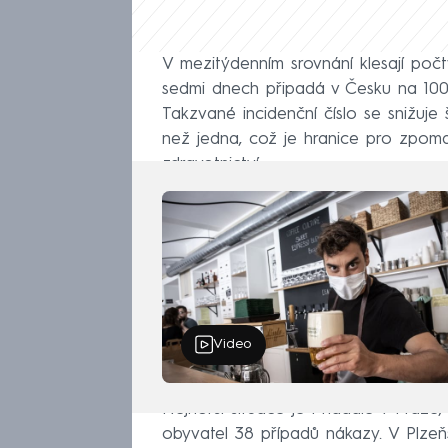
V mezitýdenním srovnání klesají poč
sedmi dnech připadá v Česku na 100 t
Takzvané incidenční číslo se snižuje
než jedna, což je hranice pro zpom
zdravotnictví.
Video
Nejhorší situace je i nadále v Praze,
obyvatel 38 případů nákazy. V Plzeňs