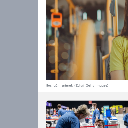
Ilustrační snímek
Zdroj: Getty Images