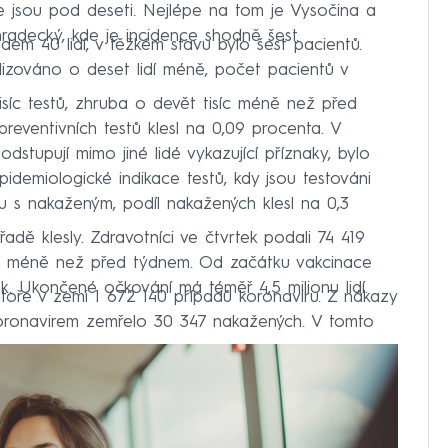
aje jsou pod deseti. Nejlépe na tom je Vysočina a
radecký, kde je incidence shodně šest.
dem 40 lidí, v těžkém stavu bylo šest pacientů.
izováno o deset lidí méně, počet pacientů v
isíc testů, zhruba o devět tisíc méně než před
preventivních testů klesl na 0,09 procenta. V
odstupují mimo jiné lidé vykazující příznaky, bylo
pidemiologické indikace testů, kdy jsou testováni
u s nakaženým, podíl nakažených klesl na 0,3
adě klesly. Zdravotníci ve čtvrtek podali 74 419
síc méně než před týdnem. Od začátku vakcinace
ek. Ukončené očkování má téměř 4,5 milionu lidí.
toře v zemi 1 672 140 případů koronaviru. Z nákazy
 koronavirem zemřelo 30 347 nakažených. V tomto