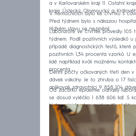
a v Karlovarském kraji 11. Ostatní kr
kraje Ústecký, Olomoucký a Královéh
V nemocnicích bylo ke čtvrtku s covi
Před týdnem bylo s nákazou hospital
těžkém stavu se nezměnil.
Laboratoře ve čtvrtek provedly 105 t
týdnem. Podíl pozitivních výsledků u 
případě diagnostických testů, které p
pozitivních 1,34 procenta vzorků. U e
lidé například kvůli možnému kontakt
procenta.
Denní počty očkovaných třetí den v ř
dávek vakcíny. Je to zhruba o 17 ti
aplikovali zdravotníci 9 858 104 dáv
Od začátku epidemie odhalily labora
se dosud vyléčilo 1 638 606 lidí. S
týdnu ministerstvo eviduje tři oběti.