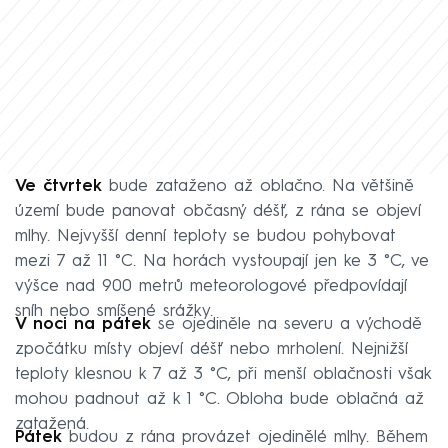
Ve čtvrtek
bude zataženo až oblačno. Na většině
území bude panovat občasný déšť, z rána se objeví
mlhy. Nejvyšší denní teploty se budou pohybovat
mezi 7 až 11 °C. Na horách vystoupají jen ke 3 °C, ve
výšce nad 900 metrů meteorologové předpovídají
sníh nebo smíšené srážky.
V noci na pátek
se ojediněle na severu a východě
zpočátku místy objeví déšť nebo mrholení. Nejnižší
teploty klesnou k 7 až 3 °C, při menší oblačnosti však
mohou padnout až k 1 °C. Obloha bude oblačná až
zatažená.
Pátek
budou z rána provázet ojedinělé mlhy. Během