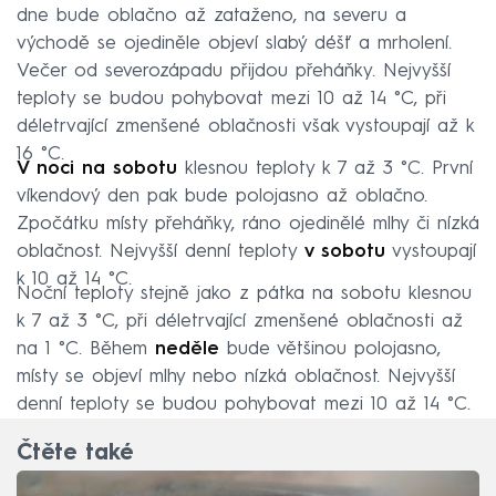
dne bude oblačno až zataženo, na severu a
východě se ojediněle objeví slabý déšť a mrholení.
Večer od severozápadu přijdou přeháňky. Nejvyšší
teploty se budou pohybovat mezi 10 až 14 °C, při
déletrvající zmenšené oblačnosti však vystoupají až k
16 °C.
V noci na sobotu
klesnou teploty k 7 až 3 °C. První
víkendový den pak bude polojasno až oblačno.
Zpočátku místy přeháňky, ráno ojedinělé mlhy či nízká
oblačnost. Nejvyšší denní teploty
v sobotu
vystoupají
k 10 až 14 °C.
Noční teploty stejně jako z pátka na sobotu klesnou
k 7 až 3 °C, při déletrvající zmenšené oblačnosti až
na 1 °C. Během
neděle
bude většinou polojasno,
místy se objeví mlhy nebo nízká oblačnost. Nejvyšší
denní teploty se budou pohybovat mezi 10 až 14 °C.
Čtěte také