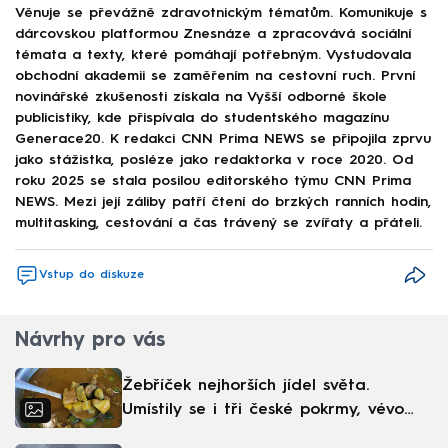
Věnuje se převážně zdravotnickým tématům. Komunikuje s
dárcovskou platformou Znesnáze a zpracovává sociální
témata a texty, které pomáhají potřebným. Vystudovala
obchodní akademii se zaměřením na cestovní ruch. První
novinářské zkušenosti získala na Vyšší odborné škole
publicistiky, kde přispívala do studentského magazínu
Generace20. K redakci CNN Prima NEWS se připojila zprvu
jako stážistka, posléze jako redaktorka v roce 2020. Od
roku 2025 se stala posilou editorského týmu CNN Prima
NEWS. Mezi její záliby patří čtení do brzkých ranních hodin,
multitasking, cestování a čas trávený se zvířaty a přáteli.
Vstup do diskuze
Návrhy pro vás
Žebříček nejhorších jídel světa.
Umístily se i tři české pokrmy, vévodí
skandinávská kuchyně