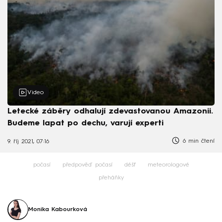
Video
Letecké záběry odhalují zdevastovanou Amazonii.
Budeme lapat po dechu, varují experti
6 min čtení
9. říj 2021, 07:16
počasí
předpověď počasí
déšť
meteorologové
přeháňky
Monika Kabourková