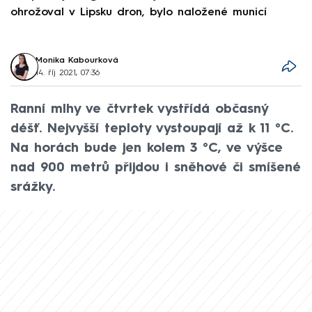
ohrožoval v Lipsku dron, bylo naložené municí
e
Monika Kabourková
14. říj 2021, 07:36
Ranní mlhy ve čtvrtek vystřídá občasný
déšť. Nejvyšší teploty vystoupají až k 11 °C.
Na horách bude jen kolem 3 °C, ve výšce
nad 900 metrů přijdou i sněhové či smíšené
srážky.