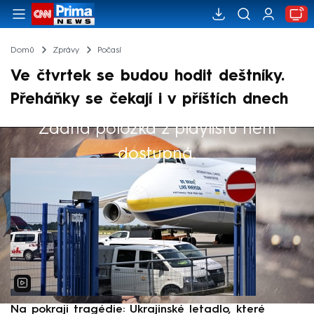
Domů
Zprávy
Počasí
Ve čtvrtek se budou hodit deštníky.
Přeháňky se čekají i v příštích dnech
Žádná položka z playlistu není
Výběr redakce
dostupná.
Na pokraji tragédie: Ukrajinské letadlo, které
P