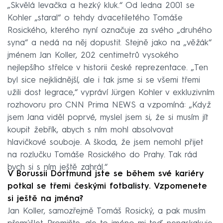
„Skvělá levačka a hezký kluk.“ Od ledna 2001 se
Kohler „staral“ o tehdy dvacetiletého Tomáše
Rosického, kterého nyní označuje za svého „druhého
syna“ a nedá na něj dopustit. Stejně jako na „věžák“
jménem Jan Koller, 202 centimetrů vysokého
nejlepšího střelce v historii české reprezentace. „Ten
byl sice nejklidnější, ale i tak jsme si se všemi třemi
užili dost legrace,“ vypráví Jürgen Kohler v exkluzivním
rozhovoru pro CNN Prima NEWS a vzpomíná: „Když
jsem Jana viděl poprvé, myslel jsem si, že si musím jít
koupit žebřík, abych s ním mohl absolvovat
hlavičkové souboje. A škoda, že jsem nemohl přijet
na rozlučku Tomáše Rosického do Prahy. Tak rád
bych si s ním ještě zahrál.“
V Borussii Dortmund jste se během své kariéry
potkal se třemi českými fotbalisty. Vzpomenete
si ještě na jména?
Jan Koller, samozřejmě Tomáš Rosický, a pak musím