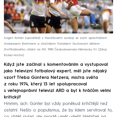
Jürgen Kohler (uprostřed) v hlavičkovém souboji se svým spoluhráčem
Andreasem Brehmem a útočníkem Tomášem Skuhravým během
čtvrtfinálového utkání na MS 1990 Československo-Německo 0:1
Zdroj:
Kicker-Archiv
Když jste začínal s komentováním a vystupoval
jako televizní fotbalový expert, měl jste nějaký
vzor? Třeba Güntera Netzera, mistra světa
z roku 1974, který 13 let spolupracoval
s veřejnoprávní televizí ARD a byl k hráčům velmi
kritický?
Hmmm, ach. Günter byl vždy poněkud kritičtější než
ostatní. Nešlo o populismus, že by lidem servíroval to,
co chtějí slyšet, ale prostě uměl udeřit hřebíček na