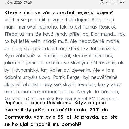
6 min čtení
1. čvc 2020, 07:25
Který z nich ve vás zanechal největší dojem?
Všichni se prosadili a zanechali dojem. Ale pokud
mám jmenovat jednoho, tak to byl Tomáš Rosický.
Třeba už tím, že když tehdy přišel do Dortmundu, tak
to byl ještě velmi mladý muž. Ale neobyčejně rychle
se z něj stal prvotřídní hráč, který tzv. táhl mužstvo.
Bylo zábavné se na něj dívat, sledovat jeho hru,
jakou má jemnou techniku se skvělými přihrávkami, ale
byl i dynamický. Jan Koller byl zjevením. Ale v tom
dobrém smyslu slova. Patrik Berger byl neuvěřitelně
šikovný fotbalista díky své skvělé levačce, který vždy
uměl a mohl rozhodnout zápas. Nebyla to náhoda,
že si ho už po roce v Borussii vybral FC Liverpool.
Pojďme k Tomáši Rosickému. Když on jako
dvacetiletý přišel na začátku roku 2001 do
Dortmundu, vám bylo 35 let. Je pravda, že jste
se ho ujal a hodně mu pomohl?