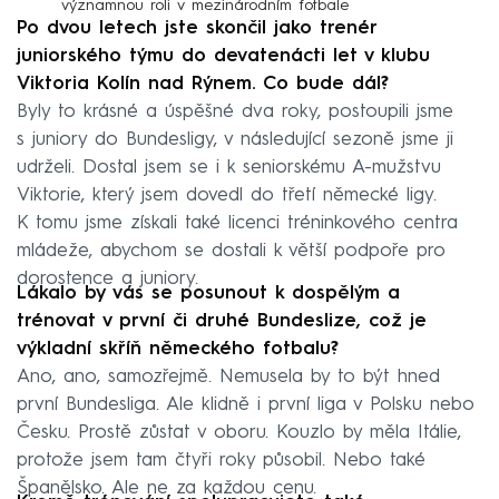
významnou roli v mezinárodním fotbale
Po dvou letech jste skončil jako trenér
juniorského týmu do devatenácti let v klubu
Viktoria Kolín nad Rýnem. Co bude dál?
Byly to krásné a úspěšné dva roky, postoupili jsme
s juniory do Bundesligy, v následující sezoně jsme ji
udrželi. Dostal jsem se i k seniorskému A-mužstvu
Viktorie, který jsem dovedl do třetí německé ligy.
K tomu jsme získali také licenci tréninkového centra
mládeže, abychom se dostali k větší podpoře pro
dorostence a juniory.
Lákalo by vás se posunout k dospělým a
trénovat v první či druhé Bundeslize, což je
výkladní skříň německého fotbalu?
Ano, ano, samozřejmě. Nemusela by to být hned
první Bundesliga. Ale klidně i první liga v Polsku nebo
Česku. Prostě zůstat v oboru. Kouzlo by měla Itálie,
protože jsem tam čtyři roky působil. Nebo také
Španělsko. Ale ne za každou cenu.