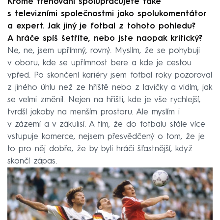
Kromě trénování spolupracujete také
s televizními společnostmi jako spolukomentátor
a expert. Jak jiný je fotbal z tohoto pohledu?
A hráče spíš šetříte, nebo jste naopak kritický?
Ne, ne, jsem upřímný, rovný. Myslím, že se pohybuji
v oboru, kde se upřímnost bere a kde je cestou
vpřed. Po skončení kariéry jsem fotbal roky pozoroval
z jiného úhlu než ze hřiště nebo z lavičky a vidím, jak
se velmi změnil. Nejen na hřišti, kde je vše rychlejší,
tvrdší jakoby na menším prostoru. Ale myslím i
v zázemí a v zákulisí. A tím, že do fotbalu stále více
vstupuje komerce, nejsem přesvědčený o tom, že je
to pro něj dobře, že by byli hráči šťastnější, když
skončí zápas.