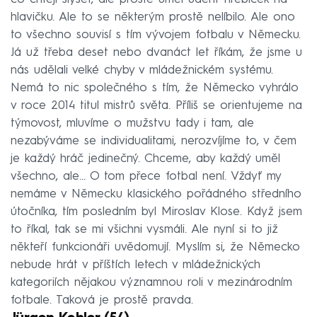
hlavičku. Ale to se některým prostě nelíbilo. Ale ono
to všechno souvisí s tím vývojem fotbalu v Německu.
Já už třeba deset nebo dvanáct let říkám, že jsme u
nás udělali velké chyby v mládežnickém systému.
Nemá to nic společného s tím, že Německo vyhrálo
v roce 2014 titul mistrů světa. Příliš se orientujeme na
týmovost, mluvíme o mužstvu tady i tam, ale
nezabýváme se individualitami, nerozvíjíme to, v čem
je každý hráč jedinečný. Chceme, aby každý uměl
všechno, ale… O tom přece fotbal není. Vždyť my
nemáme v Německu klasického pořádného středního
útočníka, tím posledním byl Miroslav Klose. Když jsem
to říkal, tak se mi všichni vysmáli. Ale nyní si to již
někteří funkcionáři uvědomují. Myslím si, že Německo
nebude hrát v příštích letech v mládežnických
kategoriích nějakou významnou roli v mezinárodním
fotbale. Taková je prostě pravda.