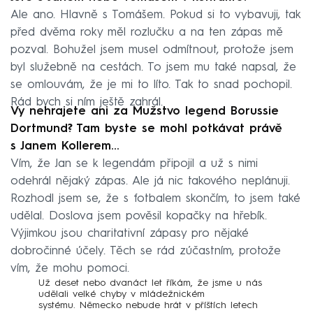
Ale ano. Hlavně s Tomášem. Pokud si to vybavuji, tak
před dvěma roky měl rozlučku a na ten zápas mě
pozval. Bohužel jsem musel odmítnout, protože jsem
byl služebně na cestách. To jsem mu také napsal, že
se omlouvám, že je mi to líto. Tak to snad pochopil.
Rád bych si ním ještě zahrál.
Vy nehrajete ani za Mužstvo legend Borussie
Dortmund? Tam byste se mohl potkávat právě
s Janem Kollerem…
Vím, že Jan se k legendám připojil a už s nimi
odehrál nějaký zápas. Ale já nic takového neplánuji.
Rozhodl jsem se, že s fotbalem skončím, to jsem také
udělal. Doslova jsem pověsil kopačky na hřebík.
Výjimkou jsou charitativní zápasy pro nějaké
dobročinné účely. Těch se rád zúčastním, protože
vím, že mohu pomoci.
Už deset nebo dvanáct let říkám, že jsme u nás
udělali velké chyby v mládežnickém
systému. Německo nebude hrát v příštích letech