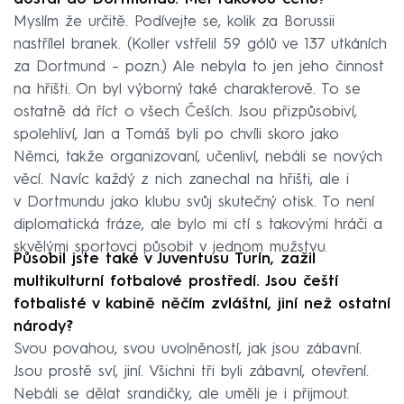
Myslím že určitě. Podívejte se, kolik za Borussii
nastřílel branek. (Koller vstřelil 59 gólů ve 137 utkáních
za Dortmund – pozn.) Ale nebyla to jen jeho činnost
na hřišti. On byl výborný také charakterově. To se
ostatně dá říct o všech Češích. Jsou přizpůsobiví,
spolehliví, Jan a Tomáš byli po chvíli skoro jako
Němci, takže organizovaní, učenliví, nebáli se nových
věcí. Navíc každý z nich zanechal na hřišti, ale i
v Dortmundu jako klubu svůj skutečný otisk. To není
diplomatická fráze, ale bylo mi ctí s takovými hráči a
skvělými sportovci působit v jednom mužstvu.
Působil jste také v Juventusu Turín, zažil
multikulturní fotbalové prostředí. Jsou čeští
fotbalisté v kabině něčím zvláštní, jiní než ostatní
národy?
Svou povahou, svou uvolněností, jak jsou zábavní.
Jsou prostě sví, jiní. Všichni tři byli zábavní, otevření.
Nebáli se dělat srandičky, ale uměli je i přijmout.