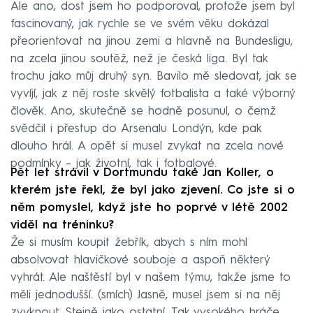
Ale ano, dost jsem ho podporoval, protože jsem byl
fascinovaný, jak rychle se ve svém věku dokázal
přeorientovat na jinou zemi a hlavně na Bundesligu,
na zcela jinou soutěž, než je česká liga. Byl tak
trochu jako můj druhý syn. Bavilo mě sledovat, jak se
vyvíjí, jak z něj roste skvělý fotbalista a také výborný
člověk. Ano, skutečně se hodně posunul, o čemž
svědčil i přestup do Arsenalu Londýn, kde pak
dlouho hrál. A opět si musel zvykat na zcela nové
podmínky –⁠ jak životní, tak i fotbalové.
Pět let strávil v Dortmundu také Jan Koller, o
kterém jste řekl, že byl jako zjevení. Co jste si o
něm pomyslel, když jste ho poprvé v létě 2002
viděl na tréninku?
Že si musím koupit žebřík, abych s ním mohl
absolvovat hlavičkové souboje a aspoň některý
vyhrát. Ale naštěstí byl v našem týmu, takže jsme to
měli jednodušší. (smích) Jasně, musel jsem si na něj
zvyknout. Stejně jako ostatní. Tak vysokého hráče