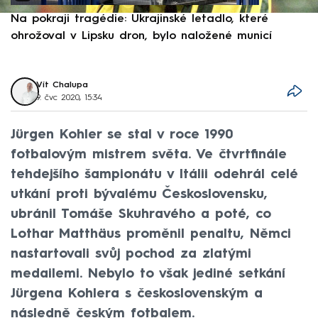
Na pokraji tragédie: Ukrajinské letadlo, které
P
ohrožoval v Lipsku dron, bylo naložené municí
e
Vít Chalupa
9. čvc 2020, 15:34
Jürgen Kohler se stal v roce 1990
fotbalovým mistrem světa. Ve čtvrtfinále
tehdejšího šampionátu v Itálii odehrál celé
utkání proti bývalému Československu,
ubránil Tomáše Skuhravého a poté, co
Lothar Matthäus proměnil penaltu, Němci
nastartovali svůj pochod za zlatými
medailemi. Nebylo to však jediné setkání
Jürgena Kohlera s československým a
následně českým fotbalem.