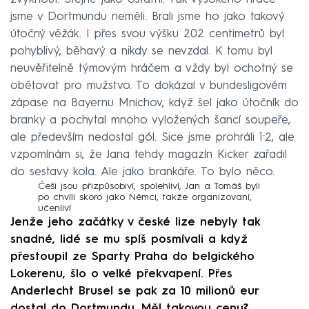
jsme v Dortmundu neměli. Brali jsme ho jako takový
útočný věžák. I přes svou výšku 202 centimetrů byl
pohyblivý, běhavý a nikdy se nevzdal. K tomu byl
neuvěřitelně týmovým hráčem a vždy byl ochotný se
obětovat pro mužstvo. To dokázal v bundesligovém
zápase na Bayernu Mnichov, když šel jako útočník do
branky a pochytal mnoho vyložených šancí soupeře,
ale především nedostal gól. Sice jsme prohráli 1:2, ale
vzpomínám si, že Jana tehdy magazín Kicker zařadil
do sestavy kola. Ale jako brankáře. To bylo něco.
Češi jsou přizpůsobiví, spolehliví, Jan a Tomáš byli
po chvíli skoro jako Němci, takže organizovaní,
učenliví
Jenže jeho začátky v české lize nebyly tak
snadné, lidé se mu spíš posmívali a když
přestoupil ze Sparty Praha do belgického
Lokerenu, šlo o velké překvapení. Přes
Anderlecht Brusel se pak za 10 milionů eur
dostal do Dortmundu. Měl takovou cenu?