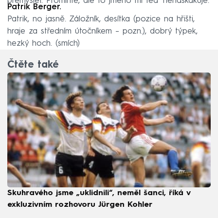
přemýšlet. Promiňte, ale to jméno mi teď nenaskakuje.
Patrik Berger.
Patrik, no jasně. Záložník, desítka (pozice na hřišti,
hraje za středním útočníkem – pozn.), dobrý týpek,
hezký hoch. (smích)
Čtěte také
Skuhravého jsme „uklidnili“, neměl šanci, říká v
exkluzivním rozhovoru Jürgen Kohler