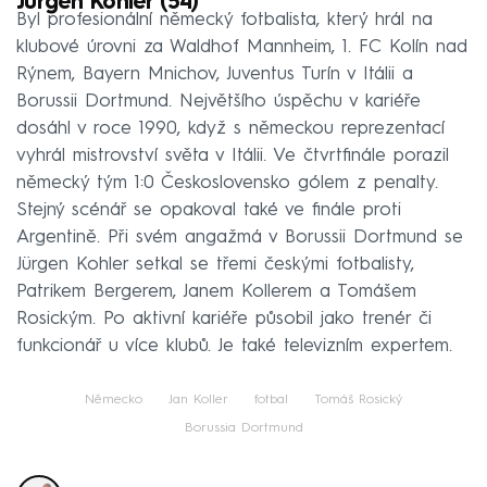
Jürgen Kohler (54)
Byl profesionální německý fotbalista, který hrál na
klubové úrovni za Waldhof Mannheim, 1. FC Kolín nad
Rýnem, Bayern Mnichov, Juventus Turín v Itálii a
Borussii Dortmund. Největšího úspěchu v kariéře
dosáhl v roce 1990, když s německou reprezentací
vyhrál mistrovství světa v Itálii. Ve čtvrtfinále porazil
německý tým 1:0 Československo gólem z penalty.
Stejný scénář se opakoval také ve finále proti
Argentině. Při svém angažmá v Borussii Dortmund se
Jürgen Kohler setkal se třemi českými fotbalisty,
Patrikem Bergerem, Janem Kollerem a Tomášem
Rosickým. Po aktivní kariéře působil jako trenér či
funkcionář u více klubů. Je také televizním expertem.
Německo
Jan Koller
fotbal
Tomáš Rosický
Borussia Dortmund