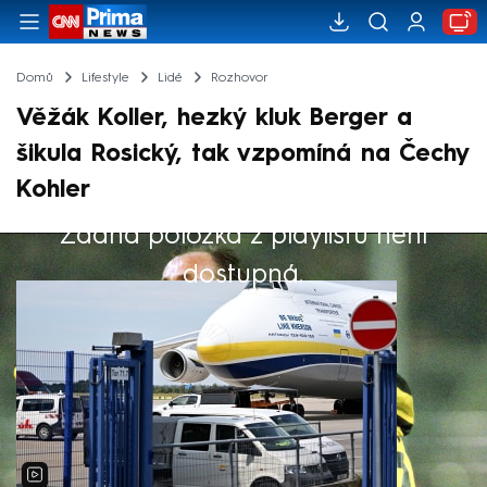
Domů
Lifestyle
Lidé
Rozhovor
Věžák Koller, hezký kluk Berger a
šikula Rosický, tak vzpomíná na Čechy
Kohler
Žádná položka z playlistu není
Výběr redakce
dostupná.