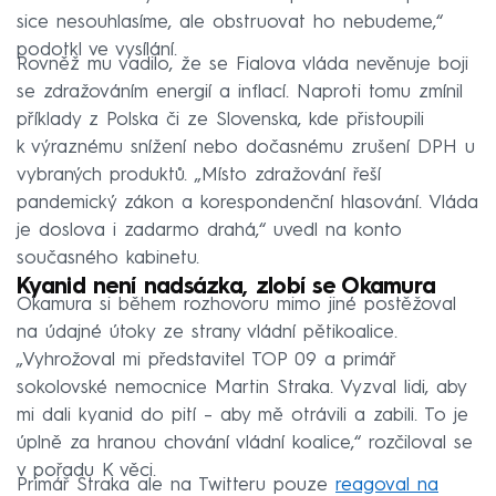
sice nesouhlasíme, ale obstruovat ho nebudeme,“
podotkl ve vysílání.
Rovněž mu vadilo, že se Fialova vláda nevěnuje boji
se zdražováním energií a inflací. Naproti tomu zmínil
příklady z Polska či ze Slovenska, kde přistoupili
k výraznému snížení nebo dočasnému zrušení DPH u
vybraných produktů. „Místo zdražování řeší
pandemický zákon a korespondenční hlasování. Vláda
je doslova i zadarmo drahá,“ uvedl na konto
současného kabinetu.
Kyanid není nadsázka, zlobí se Okamura
Okamura si během rozhovoru mimo jiné postěžoval
na údajné útoky ze strany vládní pětikoalice.
„Vyhrožoval mi představitel TOP 09 a primář
sokolovské nemocnice Martin Straka. Vyzval lidi, aby
mi dali kyanid do pití – aby mě otrávili a zabili. To je
úplně za hranou chování vládní koalice,“ rozčiloval se
v pořadu K věci.
Primář Straka ale na Twitteru pouze
reagoval na