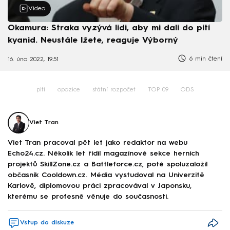
Video
Okamura: Straka vyzývá lidi, aby mi dali do pití
kyanid. Neustále lžete, reaguje Výborný
6 min čtení
16. úno 2022, 19:51
pití
opozice
státní rozpočet
TOP 09
ODS
Viet Tran
Viet Tran pracoval pět let jako redaktor na webu
Echo24.cz. Několik let řídil magazínové sekce herních
projektů SkillZone.cz a Battleforce.cz, poté spoluzaložil
občasník Cooldown.cz. Média vystudoval na Univerzitě
Karlově, diplomovou práci zpracovával v Japonsku,
kterému se profesně věnuje do současnosti.
Vstup do diskuze