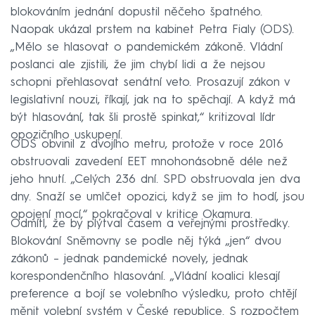
blokováním jednání dopustil něčeho špatného.
Naopak ukázal prstem na kabinet Petra Fialy (ODS).
„Mělo se hlasovat o pandemickém zákoně. Vládní
poslanci ale zjistili, že jim chybí lidi a že nejsou
schopni přehlasovat senátní veto. Prosazují zákon v
legislativní nouzi, říkají, jak na to spěchají. A když má
být hlasování, tak šli prostě spinkat,“ kritizoval lídr
opozičního uskupení.
ODS obvinil z dvojího metru, protože v roce 2016
obstruovali zavedení EET mnohonásobně déle než
jeho hnutí. „Celých 236 dní. SPD obstruovala jen dva
dny. Snaží se umlčet opozici, když se jim to hodí, jsou
opojení mocí,“ pokračoval v kritice Okamura.
Odmítl, že by plýtval časem a veřejnými prostředky.
Blokování Sněmovny se podle něj týká „jen“ dvou
zákonů – jednak pandemické novely, jednak
korespondenčního hlasování. „Vládní koalici klesají
preference a bojí se volebního výsledku, proto chtějí
měnit volební systém v České republice. S rozpočtem