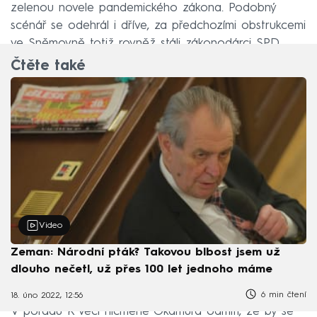
zelenou novele pandemického zákona. Podobný
scénář se odehrál i dříve, za předchozími obstrukcemi
ve Sněmovně totiž rovněž stáli zákonodárci SPD.
Čtěte také
Video
Zeman: Národní pták? Takovou blbost jsem už
dlouho nečetl, už přes 100 let jednoho máme
6 min čtení
18. úno 2022, 12:56
V pořadu K věci nicméně Okamura odmítl, že by se