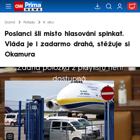
Domů
Pořady
K věci
Poslanci šli místo hlasování spinkat.
Vláda je i zadarmo drahá, stěžuje si
Okamura
Žádná položka z playlistu není
Výběr redakce
dostupná.