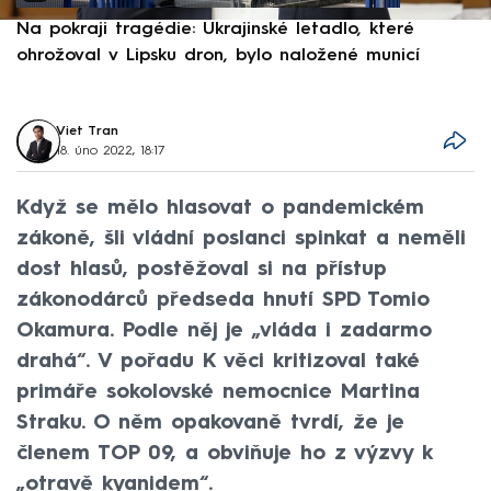
Na pokraji tragédie: Ukrajinské letadlo, které
P
ohrožoval v Lipsku dron, bylo naložené municí
e
Viet Tran
18. úno 2022, 18:17
Když se mělo hlasovat o pandemickém
zákoně, šli vládní poslanci spinkat a neměli
dost hlasů, postěžoval si na přístup
zákonodárců předseda hnutí SPD Tomio
Okamura. Podle něj je „vláda i zadarmo
drahá“. V pořadu K věci kritizoval také
primáře sokolovské nemocnice Martina
Straku. O něm opakovaně tvrdí, že je
členem TOP 09, a obviňuje ho z výzvy k
„otravě kyanidem“.