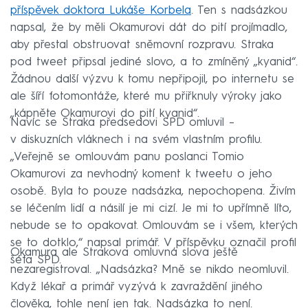
příspěvek doktora Lukáše Korbela
. Ten s nadsázkou
napsal, že by měli Okamurovi dát do pití projímadlo,
aby přestal obstruovat sněmovní rozpravu. Straka
pod tweet připsal jediné slovo, a to zmíněný „kyanid“.
Žádnou další výzvu k tomu nepřipojil, po internetu se
ale šíří fotomontáže, které mu přiřknuly výroky jako
„kápněte Okamurovi do pití kyanid“.
Navíc se Straka předsedovi SPD omluvil –
v diskuzních vláknech i na svém vlastním profilu.
„Veřejně se omlouvám panu poslanci Tomio
Okamurovi za nevhodný koment k tweetu o jeho
osobě. Byla to pouze nadsázka, nepochopena. Živím
se léčením lidí a násilí je mi cizí. Je mi to upřímně líto,
nebude se to opakovat. Omlouvám se i všem, kterých
se to dotklo,“ napsal primář. V příspěvku označil profil
Okamura ale Strakova omluvná slova ještě
šéfa SPD.
nezaregistroval. „Nadsázka? Mně se nikdo neomluvil.
Když lékař a primář vyzývá k zavraždění jiného
člověka, tohle není jen tak. Nadsázka to není.