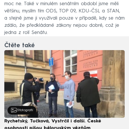
moc ne. Také v minulém senátním období jsme měli
většinu, myslím tím ODS, TOP 09, KDU-ČSL a STAN,
a stejně jsme ji využívali pouze v případě, kdy se nám
zdálo, že předkládané zákony nejsou dobré, což je
jedna z rolí Senátu.
Čtěte také
3
fotografií
Rychetský, Tučková, Vystrčil i další. České
osobnosti píšou běloruským vězňům