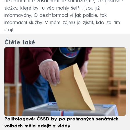
dezinformace zasáhnout. Je samozřejmé, že příslušné
složky, které by tu věc mohly šetřit, jsou již
informovány. O dezinformaci ví jak policie, tak
informační služby. V mém zájmu je zjistit, kdo za tím
stojí.
Čtěte také
Politologové: ČSSD by po prohraných senátních
volbách měla odejít z vlády