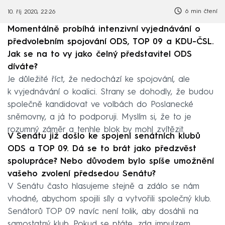
6 min čtení
10. říj 2020, 22:26
Momentálně probíhá intenzivní vyjednávání o
předvolebním spojování ODS, TOP 09 a KDU-ČSL.
Jak se na to vy jako čelný představitel ODS
díváte?
Je důležité říct, že nedochází ke spojování, ale
k vyjednávání o koalici. Strany se dohodly, že budou
společně kandidovat ve volbách do Poslanecké
sněmovny, a já to podporuji. Myslím si, že to je
rozumný záměr a tenhle blok by mohl zvítězit.
V Senátu již došlo ke spojení senátních klubů
ODS a TOP 09. Dá se to brát jako předzvěst
spolupráce? Nebo důvodem bylo spíše umožnění
vašeho zvolení předsedou Senátu?
V Senátu často hlasujeme stejně a zdálo se nám
vhodné, abychom spojili síly a vytvořili společný klub.
Senátorů TOP 09 navíc není tolik, aby dosáhli na
samostatný klub. Pokud se ptáte, zda impulzem,