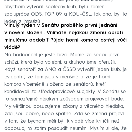
abychom vytvořili společný klub, byl i záměr
spolupráce ODS, TOP 09 a KDU-ČSL, tak ano, byl to
jeden z impulzů.
Minulý týden v Senátu proběhlo první jednání
v novém složení. Vnímáte nějakou změnu oproti
minulému období? Půjde horní komora ostřeji vůči
vládě?
Na hodnocení je ještě brzo. Máme za sebou první
schůzi, která byla volební, a druhou jsme přerušili.
Když senátoři za ANO a ČSSD vytvořili jeden klub, je
evidentní, že tam jsou v menšině a že je horní
komora víceméně složena ze senátorů, kteří
kandidovali za středopravicové subjekty. V Senátu se
to samozřejmě nějakým způsobem projevovat bude.
My většinou posuzujeme zákony z věcného hlediska,
zda jsou dobré, nebo špatné. Zda se změna projeví
v tom, že bychom měli být k vládě více kritičtí než
doposud, to zatím posoudit neumím. Myslím si ale, že