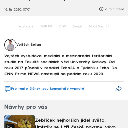
6 min čtení
18. lis 2020, 07:01
rozhovor
TOP 09
ODS
Senát
Miloš Vystrčil
Vojtěch Šeliga
Vojtěch vystudoval mediální a mezinárodní teritoriální
studia na Fakultě sociálních věd Univerzity Karlovy. Od
roku 2017 působil v redakci Echo24 a Týdeníku Echo. Do
CNN Prima NEWS nastoupil na podzim roku 2020.
Pro tento článek jsou komentáře vypnuté
Návrhy pro vás
Žebříček nejhorších jídel světa.
Umístily se i tři české pokrmy, vévodí