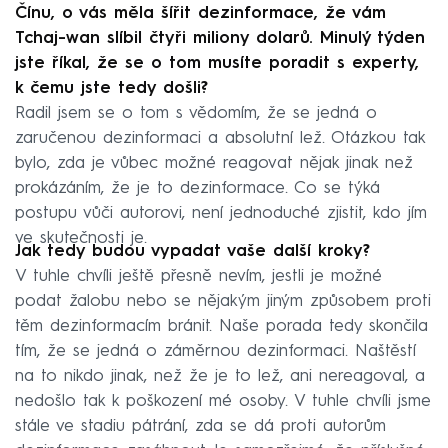
Čínu, o vás měla šířit dezinformace, že vám
Tchaj-wan slíbil čtyři miliony dolarů. Minulý týden
jste říkal, že se o tom musíte poradit s experty,
k čemu jste tedy došli?
Radil jsem se o tom s vědomím, že se jedná o
zaručenou dezinformaci a absolutní lež. Otázkou tak
bylo, zda je vůbec možné reagovat nějak jinak než
prokázáním, že je to dezinformace. Co se týká
postupu vůči autorovi, není jednoduché zjistit, kdo jím
ve skutečnosti je.
Jak tedy budou vypadat vaše další kroky?
V tuhle chvíli ještě přesně nevím, jestli je možné
podat žalobu nebo se nějakým jiným způsobem proti
těm dezinformacím bránit. Naše porada tedy skončila
tím, že se jedná o záměrnou dezinformaci. Naštěstí
na to nikdo jinak, než že je to lež, ani nereagoval, a
nedošlo tak k poškození mé osoby. V tuhle chvíli jsme
stále ve stadiu pátrání, zda se dá proti autorům