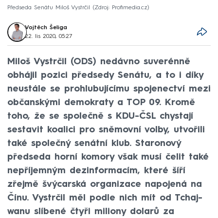
Předseda Senátu Miloš Vystrčil
Zdroj: Profimedia.cz
Vojtěch Šeliga
22. lis 2020, 05:27
Miloš Vystrčil (ODS) nedávno suverénně
obhájil pozici předsedy Senátu, a to i díky
neustále se prohlubujícímu spojenectví mezi
občanskými demokraty a TOP 09. Kromě
toho, že se společně s KDU-ČSL chystají
sestavit koalici pro sněmovní volby, utvořili
také společný senátní klub. Staronový
předseda horní komory však musí čelit také
nepříjemným dezinformacím, které šíří
zřejmě švýcarská organizace napojená na
Čínu. Vystrčil měl podle nich mít od Tchaj-
wanu slíbené čtyři miliony dolarů za