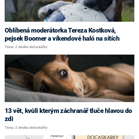
Oblíbená moderátorka Tereza Kostková,
pejsek Boomer a víkendové haló na sítích
Téma: Z deníku dočaskářky
13 vět, kvůli kterým záchranář tluče hlavou do
zdi
Téma: Z deníku dočaskářky