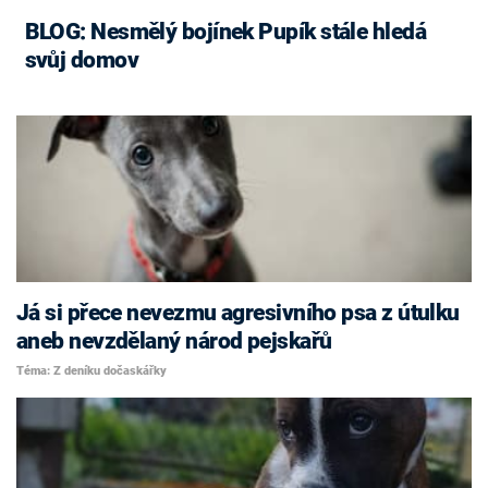
BLOG: Nesmělý bojínek Pupík stále hledá
svůj domov
Já si přece nevezmu agresivního psa z útulku
aneb nevzdělaný národ pejskařů
Téma: Z deníku dočaskářky