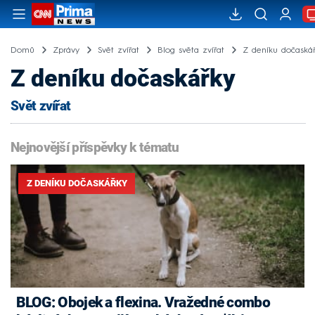
Domů
Zprávy
Svět zvířat
Blog světa zvířat
Z deníku dočaská
Z deníku dočaskářky
Svět zvířat
Nejnovější příspěvky k tématu
Z DENÍKU DOČASKÁŘKY
BLOG: Obojek a flexina. Vražedné combo