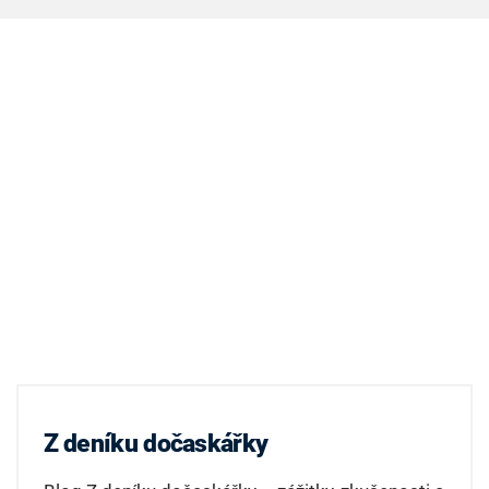
Z deníku dočaskářky