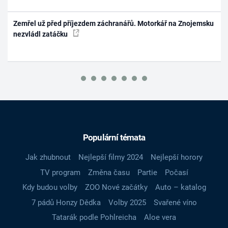
Zemřel už před příjezdem záchranářů. Motorkář na Znojemsku
nezvládl zatáčku
Populární témata
Jak zhubnout
Nejlepší filmy 2024
Nejlepší horory
TV program
Změna času
Partie
Počasí
Kdy budou volby
ZOO Nové začátky
Auto – katalog
7 pádů Honzy Dědka
Volby 2025
Svařené víno
Tatarák podle Pohlreicha
Aloe vera