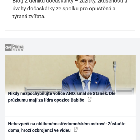
Blog Z deníku dočaskářky – zážitky, zkušenosti a
úvahy dočaskářky ze spolku pro opuštěná a
týraná zvířata.
Nikdy nezpochybňujte voliče ANO, smál se Staněk. Dle
průzkumu mají za lídra opozice Babiše
Nebezpečí na oblíbeném středomořském ostrově: Zůstaňte
doma, hrozí ozbrojenci ve videu