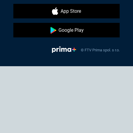
App Store
Google Play
© FTV Prima spol. s r.o.