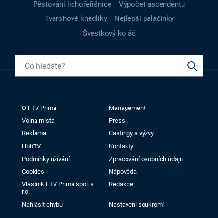
Pěstování lichořeřišnice
Výpočet ascendentu
Tvarohové knedlíky
Nejlepší palačinky
Švestkový koláč
O FTV Prima
Management
Volná místa
Press
Reklama
Castingy a výzvy
HbbTV
Kontakty
Podmínky užívání
Zpracování osobních údajů
Cookies
Nápověda
Vlastník FTV Prima spol. s
Redakce
r.o.
Nahlásit chybu
Nastavení soukromí