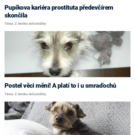
Pupíkova kariéra prostituta předevčírem
skončila
Téma: Z deníku dočaskářky
Postel věci mění! A platí to i u smraďochů
Téma: Z deníku dočaskářky