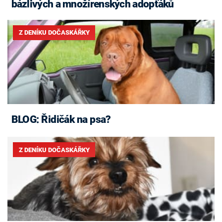
bázlivých a množírenských adopťáků
Z DENÍKU DOČASKÁŘKY
BLOG: Řidičák na psa?
Z DENÍKU DOČASKÁŘKY