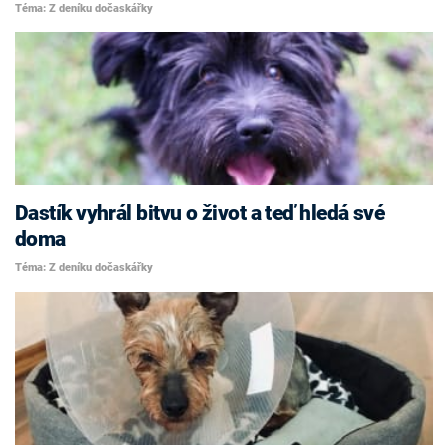
Téma: Z deníku dočaskářky
Dastík vyhrál bitvu o život a teď hledá své
doma
Téma: Z deníku dočaskářky