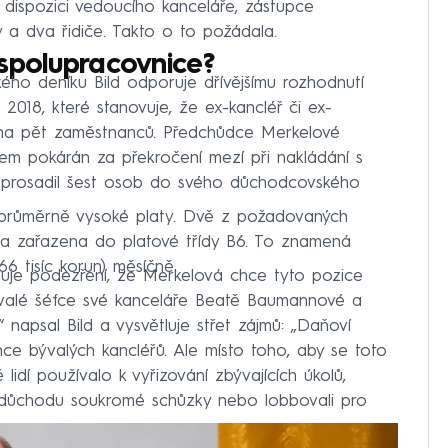
k dispozici vedoucího kanceláře, zástupce
y a dva řidiče. Takto o to požádala.
í spolupracovnice?
ého deníku Bild odporuje dřívějšímu rozhodnutí
2018, které stanovuje, že ex-kancléř či ex-
 na pět zaměstnanců. Předchůdce Merkelové
m pokárán za překročení mezí při nakládání s
i prosadil šest osob do svého důchodcovského
dprůměrně vysoké platy. Dvě z požadovaných
la zařazena do platové třídy B6. To znamená
66 tisíc korun) měsíčně.
anuje podezření, že Merkelová chce tyto pozice
bývalé šéfce své kanceláře Beatě Baumannové a
 napsal Bild a vysvětluje střet zájmů: „Daňoví
nce bývalých kancléřů. Ale místo toho, aby se toto
lidí používalo k vyřizování zbývajících úkolů,
v důchodu soukromé schůzky nebo lobbovali pro