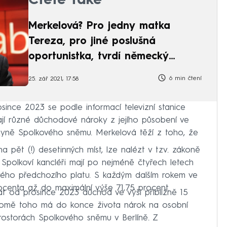
Čtěte také
Merkelová? Pro jedny matka
Tereza, pro jiné poslušná
oportunistka, tvrdí německý
expert
6 min čtení
25. zář 2021, 17:58
ince 2023 se podle informací televizní stanice
jí různé důchodové nároky z jejího působení ve
ankyně Spolkového sněmu. Merkelová těží z toho, že
a pět (!) desetinných míst, lze nalézt v tzv. zákoně
 Spolkoví kancléři mají po nejméně čtyřech letech
vého předchozího platu. S každým dalším rokem ve
rocenta až do maximální výše 71,75 procent.
 od prosince 2023 důchod ve výši přibližně 15
 Kromě toho má do konce života nárok na osobní
prostorách Spolkového sněmu v Berlíně. Z