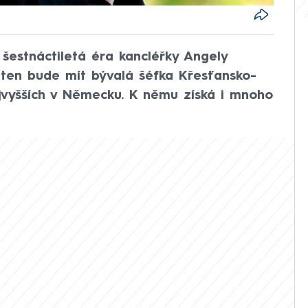
 šestnáctiletá éra kancléřky Angely
 ten bude mít bývalá šéfka Křesťansko-
jvyšších v Německu. K němu získá i mnoho