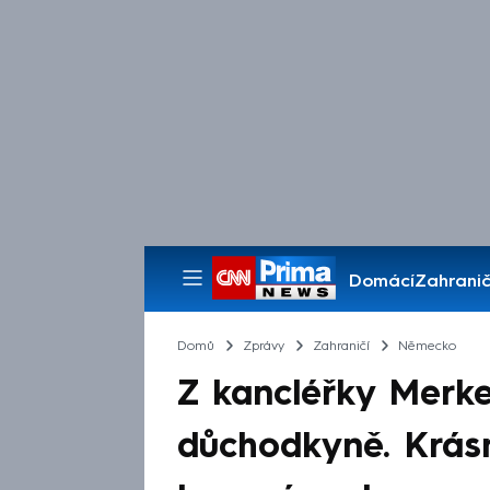
Domácí
Zahranič
Pořady
Domů
Zprávy
Zahraničí
Německo
Z kancléřky Merke
důchodkyně. Krás