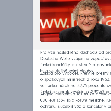
Pro výši následného důchodu od pros
Deutsche Welle vzájemně započítáva
funkci kancléřky, ministryně a posl
byla ve službě velmi dlouho.
Základ pro výpočet, který je přesný n
o spolkových ministrech z roku 1953.
ve funkci nárok na 27,74 procenta s
funkci se nárok zvyšuje o 2,39167 p
Angela Merkelová tak může očekávat
000 eur (384 tisíc korun) měsíčně.
ochranu, služební vůz a kancelář v 