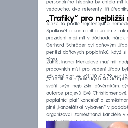
personálního hlediska by chtěla mít 
vedoucího, dva referenty, tři úředník
„Trafiky“ pro nejbližš
Jenže to podle nejčtenějšího německ
Spolkového kontrolního úřadu z roku 
prezident mají mít v důchodu nárok
Gerhard Schröder byl daňovým úřade
penězi daňových poplatníků, když s
týmu.
Zaměstnanci Merkelové mají mít na
pracovních míst pro vedení úřadu by
základní plat ve výši 10 412,79 eur (2
„V berlínských politických kruzích p
svěřit svým nejbližším důvěrníkům, 
autorce projevů Evě Christiansenové,“
poplatníci platí kancelář a zaměstna
plné ‚kancelářské vybavení‘ v podobě 
organizovali zaměstnanci kancléře 
určité zájmové skupiny.“