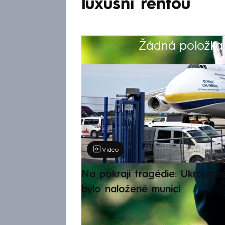
luxusní rentou
Žádná položka z
Výběr redakce
Video
Na pokraji tragédie: Ukrajinsk
bylo naložené municí