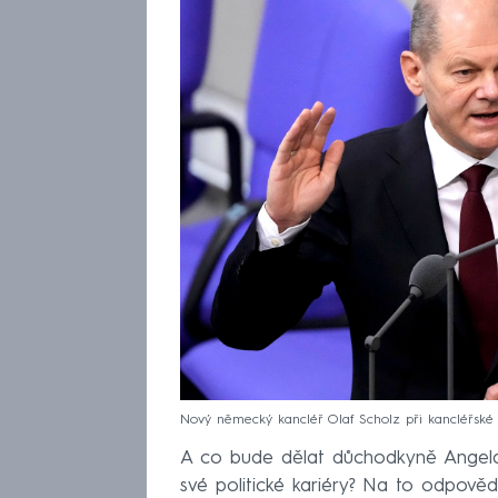
Nový německý kancléř Olaf Scholz při kancléřské
A co bude dělat důchodkyně Angela
své politické kariéry? Na to odpově