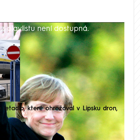
 playlistu není dostupná.
V
é letadlo, které ohrožoval v Lipsku dron,
Přilá
polit