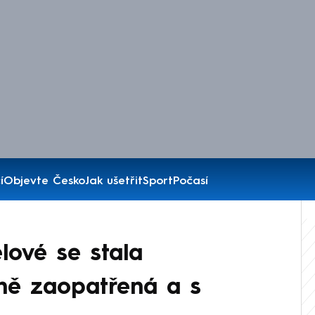
í
Objevte Česko
Jak ušetřit
Sport
Počasí
lové se stala
ně zaopatřená a s