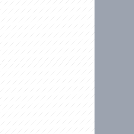
ideo
kat migranty do Česka? Sami by odešli, tvrdí exp
ické sebevraždě