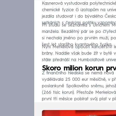
Kasnerová vystudovala polytechnick
chemické fyzice či izotopům na univer
jezdila studovat i do bývalého Česk
setkáních s českými politiky vzpomína
Při studiu se seznámila s Ulrichem 
manžela. Bezdětný pár se po čtyřech
si nechala jméno po prvním muži, p
šest let staršího kvantového fyzika.
Nyní Merkelová opouští kancléřství l
brány. Nadále však bude žít v bytě v
stále přednáší na Humboldtově unive
Skoro milion korun pr
Z finančního hlediska se nemá nová
vydělávala 25 000 eur měsíčně, v p
poslankyně Spolkového sněmu, jehož č
(266 tisíc korun). Přestože Merkel
první tři měsíce pobírat svůj plat v 