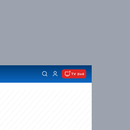
TV živě