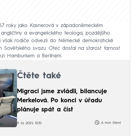
 67 roky jako Kasnerová v západoněmeckém
 angličtiny a evangelického teologa, pozdějšího
 ji však rodiče odvezli do Německé demokratické
vem Sovětského svazu. Otec dostal na starost farnost
ezi Hamburkem a Berlínem.
Čtěte také
Migraci jsme zvládli, bilancuje
Merkelová. Po konci v úřadu
plánuje spát a číst
6 min čtení
9. lis 2021, 10:31