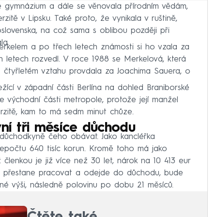
é gymnázium a dále se věnovala přírodním vědám,
zitě v Lipsku. Také proto, že vynikala v ruštině,
oslovenska, na což sama s oblibou později při
la.
Merkelem a po třech letech známosti si ho vzala za
 letech rozvedl. V roce 1988 se Merkelová, která
o čtyřletém vztahu provdala za Joachima Sauera, o
ežící v západní části Berlína na dohled Braniborské
e východní části metropole, protože její manžel
rzitě, kam to má sedm minut chůze.
vní tři měsíce důchodu
 důchodkyně čeho obávat. Jako kancléřka
řepočtu 640 tisíc korun. Kromě toho má jako
lenkou je již více než 30 let, nárok na 10 413 eur
ová přestane pracovat a odejde do důchodu, bude
plné výši, následně polovinu po dobu 21 měsíců.