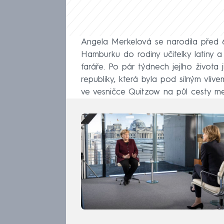
Angela Merkelová se narodila před
Hamburku do rodiny učitelky latiny a
faráře. Po pár týdnech jejího života
republiky, která byla pod silným vli
ve vesničce Quitzow na půl cesty m