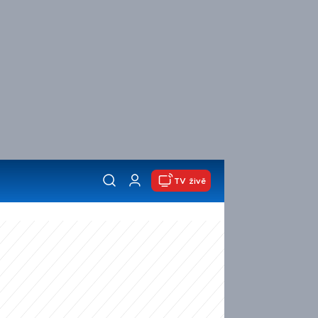
TV živě