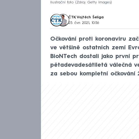
Ilustrační foto
Zdroj: Getty Images
ČTK
,
Vojtěch Šeliga
25. čvn 2021, 10:56
Očkování proti koronaviru zača
ve většině ostatních zemí Evr
BioNTech dostali jako první p
pětadevadesátiletá válečná v
za sebou kompletní očkování 2