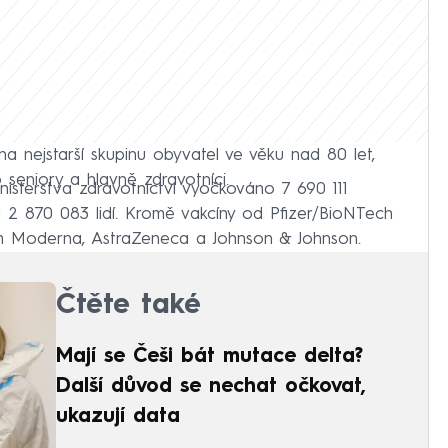
a nejstarší skupinu obyvatel ve věku nad 80 let,
o seniory a hlavně zdravotníci.
isterstva zdravotnictví vyočkováno 7 690 111
 2 870 083 lidí. Kromě vakcíny od Pfizer/BioNTech
rem Moderna, AstraZeneca a Johnson & Johnson.
Čtěte také
Mají se Češi bát mutace delta?
Další důvod se nechat očkovat,
ukazují data