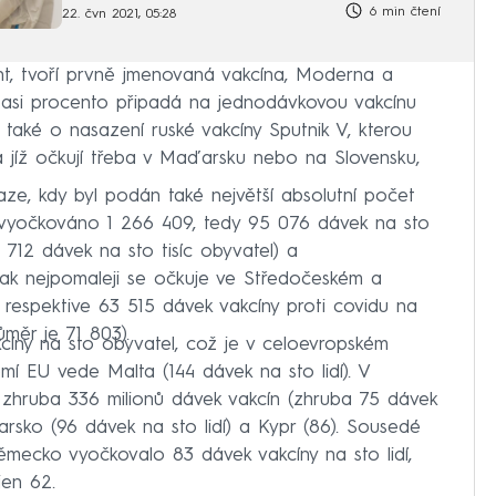
6 min čtení
22. čvn 2021, 05:28
nt, tvoří prvně jmenovaná vakcína, Moderna a
 asi procento připadá na jednodávkovou vakcínu
 také o nasazení ruské vakcíny Sputnik V, kterou
 jíž očkují třeba v Maďarsku nebo na Slovensku,
aze, kdy byl podán také největší absolutní počet
o vyočkováno 1 266 409, tedy 95 076 dávek na sto
5 712 dávek na sto tisíc obyvatel) a
pak nejpomaleji se očkuje ve Středočeském a
, respektive 63 515 dávek vakcíny proti covidu na
ůměr je 71 803).
kcíny na sto obyvatel, což je v celoevropském
mí EU vede Malta (144 dávek na sto lidí). V
 zhruba 336 milionů dávek vakcín (zhruba 75 dávek
ďarsko (96 dávek na sto lidí) a Kypr (86). Sousedé
ěmecko vyočkovalo 83 dávek vakcíny na sto lidí,
jen 62.