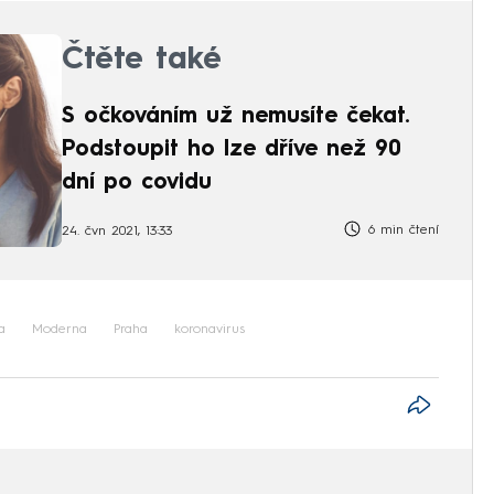
Čtěte také
S očkováním už nemusíte čekat.
Podstoupit ho lze dříve než 90
dní po covidu
6 min čtení
24. čvn 2021, 13:33
a
Moderna
Praha
koronavirus