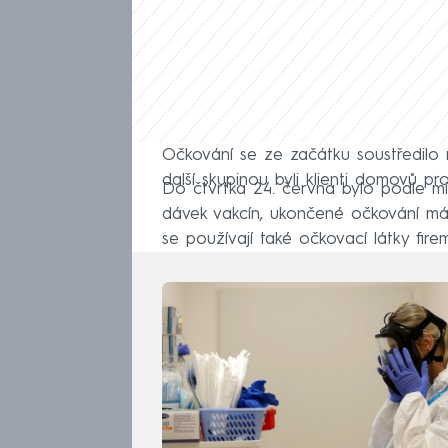
Očkování se ze začátku soustředilo n
další skupinou byli klienti domovů pr
Do čtvrtka 24. června bylo podle min
dávek vakcín, ukončené očkování má
se používají také očkovací látky fi