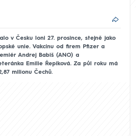
lo v Česku loni 27. prosince, stejně jako
opské unie. Vakcínu od firem Pfizer a
remiér Andrej Babiš (ANO) a
eteránka Emilie Řepíková. Za půl roku má
,87 milionu Čechů.