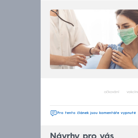
očkování
vakcín
Pro tento článek jsou komentáře vypnuté
Návrhy pro vás