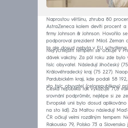
Naprostou většinu, zhruba 80 proce
AstraZeneca kolem devíti procent a
firmy Johnson & Johnson. Hovořilo se
podporoval prezident Miloš Zeman a
ta ale dosud nebyla v EU schválena.
Nejrychlejším tempem se očkuje v Pr
dávek vakcíny. Za půl roku zde byl
tisíc obyvatel. Následují Jihočeský (7
Královéhradecký kraj (75 227). Nao
Pardubickém kraji, kde podali 58 192
sto tisíc obyvatel (celorepublikový pr
Česká republika tak vykazuje 71,8 va
srovnání podprůměr, nejlépe si ze ze
Evropské unii bylo dosud aplikováno
na sto lidí). Za Maltou následují Ma
ČR očkují velmi rozdílným tempem: N
Rakousko 79, Polsko 73 a Slovensko 