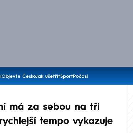
í
Objevte Česko
Jak ušetřit
Sport
Počasí
í má za sebou na tři
rychlejší tempo vykazuje