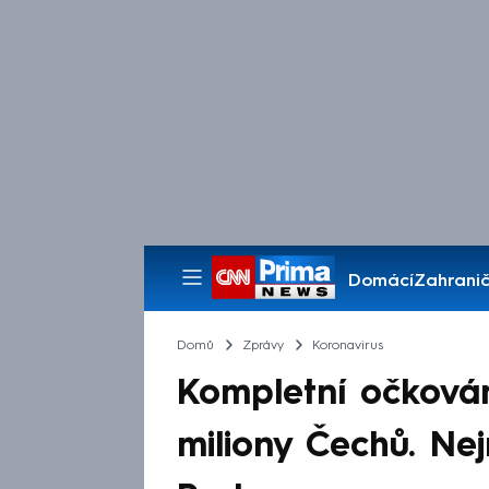
Domácí
Zahranič
Pořady
Domů
Zprávy
Koronavirus
Kompletní očkován
miliony Čechů. Nej