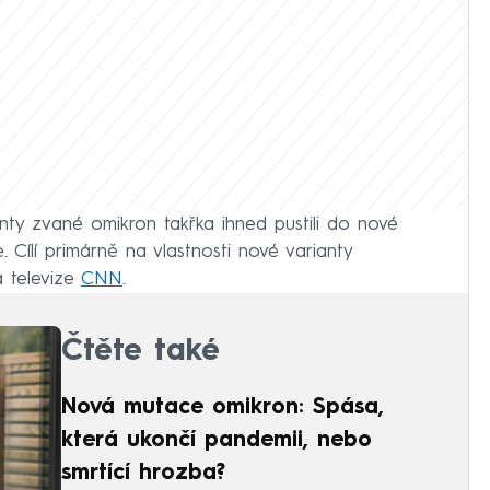
nty zvané omikron takřka ihned pustili do nové
e. Cílí primárně na vlastnosti nové varianty
á televize
CNN
.
Čtěte také
Nová mutace omikron: Spása,
která ukončí pandemii, nebo
smrtící hrozba?