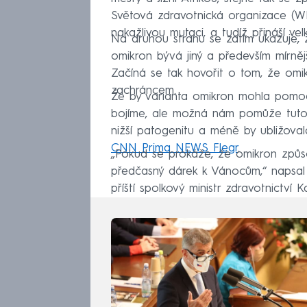
Světová zdravotnická organizace (W
nakažlivou mutaci, a tudíž přináší velk
Na druhou stranu se zatím ukazuje,
omikron bývá jiný a především mírnějš
Začíná se tak hovořit o tom, že o
zachráncem.
Že by varianta omikron mohla pomoci, 
bojíme, ale možná nám pomůže tuto e
nižší patogenitu a méně by ubližova
CNN Prima NEWS Flegr
.
„Pokud se prokáže, že omikron způso
předčasný dárek k Vánocům,“ napsal
příští spolkový ministr zdravotnictví 