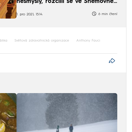
nesmysly, rozčílil se ve Sněmovně
Babiš
6 min čtení
1. pro 2021, 15:14
blika
Světová zdravotnická organizace
Anthony Fauci