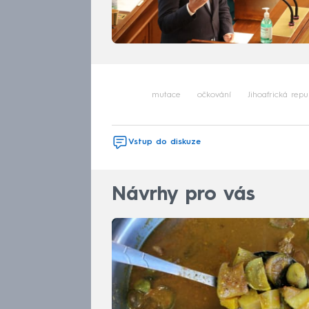
mutace
očkování
Jihoafrická repu
Vstup do diskuze
Návrhy pro vás