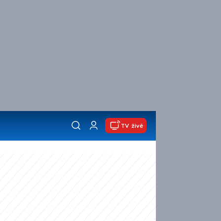
TV živě