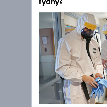
týdny?