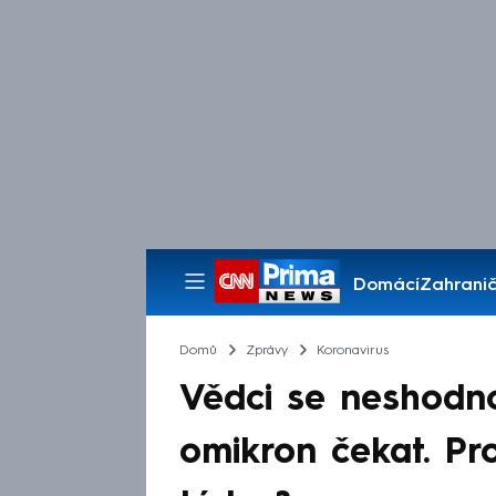
Domácí
Zahranič
Pořady
Domů
Zprávy
Koronavirus
Vědci se neshodn
omikron čekat. Pr