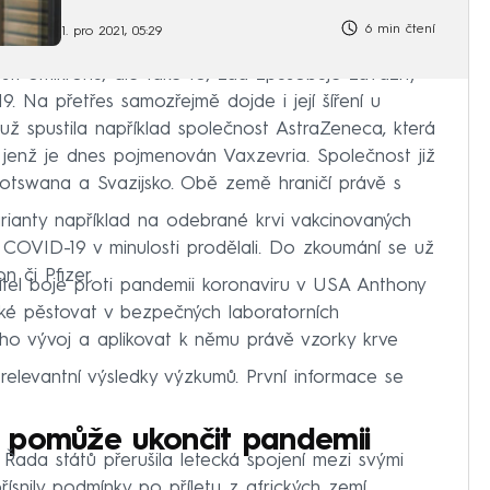
6 min čtení
1. pro 2021, 05:29
sti omikronu, ale také to, zda způsobuje závažný
Na přetřes samozřejmě dojde i její šíření u
ž spustila například společnost AstraZeneca, která
, jenž je dnes pojmenován Vaxzevria. Společnost již
Botswana a Svazijsko. Obě země hraničí právě s
arianty například na odebrané krvi vakcinovaných
í COVID-19 v minulosti prodělali. Do zkoumání se už
n či Pfizer.
itel boje proti pandemii koronaviru v USA Anthony
aké pěstovat v bezpečných laboratorních
ho vývoj a aplikovat k němu právě vzorky krve
relevantní výsledky výzkumů. První informace se
 pomůže ukončit pandemii
Řada států přerušila letecká spojení mezi svými
přísnily podmínky po příletu z afrických zemí.