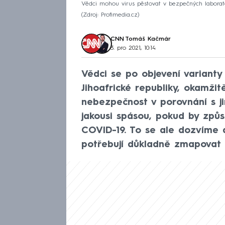
Vědci mohou virus pěstovat v bezpečných laborator
Zdroj: Profimedia.cz
CNN
,
Tomáš Kačmár
3. pro 2021, 10:14
Vědci se po objevení varianty
Jihoafrické republiky, okamžitě
nebezpečnost v porovnání s ji
jakousi spásou, pokud by způ
COVID-19. To se ale dozvíme a
potřebují důkladně zmapovat