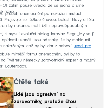
HO) zatím pouze uvedla, že se jedná o silně
é riziko.
 že průběh onemocnění po nakažení mutací
í. Projevuje se těžkou únavou, bolestí hlavy a těla.
mikron by nakonec mohl být nepravděpodobným
si myslí i evoluční biolog Jaroslav Flegr. „My se jí
pidemii ukončit. Jsou náznaky, že by mohla mít
la nakaženým, což by byl dar z nebes,“
uvedl pro
buje mírnější formu onemocnění, byl by to
 na Twitteru německý zdravotnický expert a možný
Karl Lauterbach.
Čtěte také
Lidé jsou agresivní na
zdravotníky, protože čtou