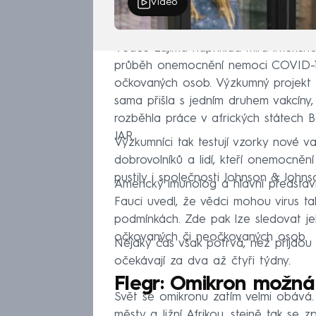
Video
Vědce zajímá například míra infekčno
průběh onemocnění nemoci COVID-19. 
očkovaných osob. Výzkumný projekt u
sama přišla s jedním druhem vakcíny
rozběhla práce v afrických státech 
JAR.
Výzkumníci tak testují vzorky nové v
dobrovolníků a lidí, kteří onemocněn
pustily i společnosti Johnson & Johnso
Americký imunolog a hlavní představ
Fauci uvedl, že vědci mohou virus t
podmínkách. Zde pak lze sledovat je
očkovaných či neočkovaných osob.
Nějaký čas však potrvá, než přijdou 
očekávají za dva až čtyři týdny.
Flegr: Omikron možná
Svět se omikronu zatím velmi obává. 
městy a Jižní Afrikou, stejně tak se z