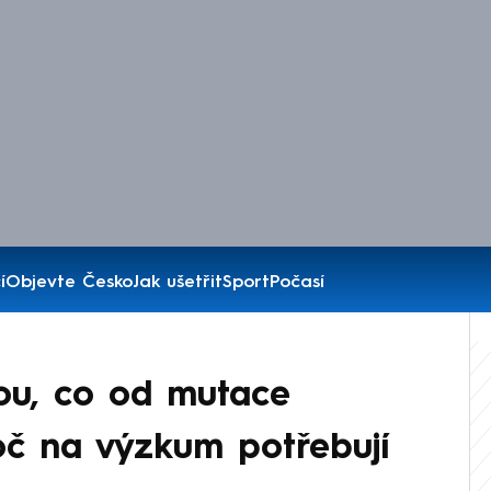
í
Objevte Česko
Jak ušetřit
Sport
Počasí
ou, co od mutace
oč na výzkum potřebují