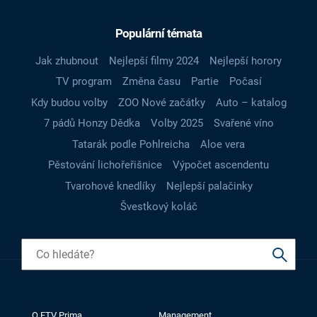
Populární témata
Jak zhubnout
Nejlepší filmy 2024
Nejlepší horory
TV program
Změna času
Partie
Počasí
Kdy budou volby
ZOO Nové začátky
Auto – katalog
7 pádů Honzy Dědka
Volby 2025
Svařené víno
Tatarák podle Pohlreicha
Aloe vera
Pěstování lichořeřišnice
Výpočet ascendentu
Tvarohové knedlíky
Nejlepší palačinky
Švestkový koláč
O FTV Prima
Management