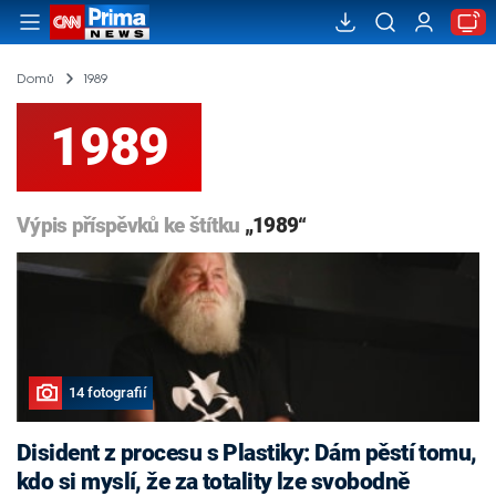
Domů
1989
1989
Výpis příspěvků ke štítku
„1989“
14 fotografií
Disident z procesu s Plastiky: Dám pěstí tomu,
kdo si myslí, že za totality lze svobodně