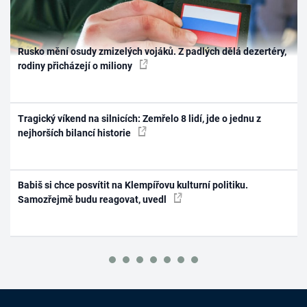
Rusko mění osudy zmizelých vojáků. Z padlých dělá dezertéry,
rodiny přicházejí o miliony
Tragický víkend na silnicích: Zemřelo 8 lidí, jde o jednu z
nejhorších bilancí historie
Babiš si chce posvítit na Klempířovu kulturní politiku.
Samozřejmě budu reagovat, uvedl