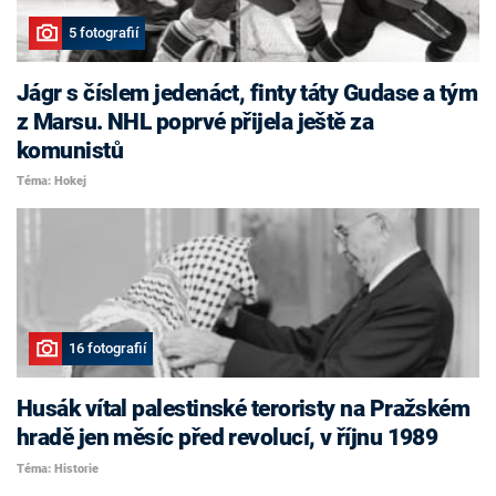
5 fotografií
Jágr s číslem jedenáct, finty táty Gudase a tým
z Marsu. NHL poprvé přijela ještě za
komunistů
Téma: Hokej
16 fotografií
Husák vítal palestinské teroristy na Pražském
hradě jen měsíc před revolucí, v říjnu 1989
Téma: Historie