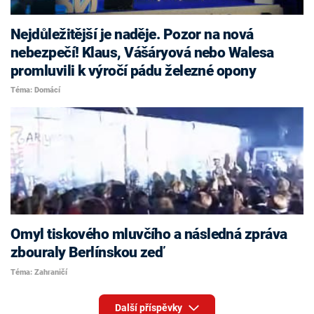
Nejdůležitější je naděje. Pozor na nová
nebezpečí! Klaus, Vášáryová nebo Walesa
promluvili k výročí pádu železné opony
Téma: Domácí
Omyl tiskového mluvčího a následná zpráva
zbouraly Berlínskou zeď
Téma: Zahraničí
Další příspěvky