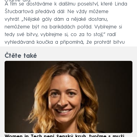
charitě atd.“
A tím se dostáváme k dalšímu poselství, které Linda
Štucbartová předává dál: Ne vždy můžeme
vyhrát. „Nějaké góly dám a nějaké dostanu,
nemůžeme být na barikádách pořád. Vybírejme si
tedy své bitvy, vybírejme si, co za to stojí,“ radí
vyhledávaná koučka a připomíná, že prohrát bitvu
neznamená prohrát válku.
Čtěte také
Women in Tech není ženský kruh, tvořme s muži