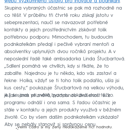
webu Výzkumného ústavu pro inovace a podnikání
.
Skupina vybraných účastnic se pak má rozhodně na
co těšit. V průběhu tři čtvrtě roku získají jistotu v
sebeprezentaci, naučí se navazovat potřebné
kontakty a jejich prostřednictvím získávat tolik
potřebnou podporu. Mimochodem, tu budoucím
podnikatelkám předají i pečlivě vybraní mentoři a
absolventky uplynulých dvou ročníků projektu. A v
neposlední řadě také ambsadorka Linda Štucbartová.
„Sdílení pomáhá ve chvílích, kdy si říkáte, že to
zabalíte. Najednou je tu někdo, kdo vás zastaví a
řekne: Holka, vždyť se ti toho tolik podařilo, ušla jsi
kus cesty,“ poukazuje Štucbartová na velkou výhodu,
jež se jinak ve světě byznysu získává dost těžko.
A jak sama přiznává, podobnou zkušenost si z
programu odnáší i ona sama. S řadou účastnic je
stále v kontaktu a jejich produkty využívá v běžném
životě. Co by všem dalším podnikatelkám vzkázala?
Aby se nebály stanovit si správnou cenu.
„Velmi často si my ženy nedokážeme říct hodnotu.