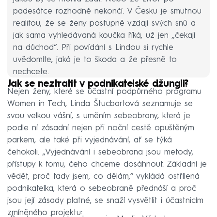
padesátce rozhodně nekončí. V Česku je smutnou
realitou, že se ženy postupně vzdají svých snů a
jak sama vyhledávaná koučka říká, už jen „čekají
na důchod“. Při povídání s Lindou si rychle
uvědomíte, jaká je to škoda a že přesně to
nechcete.
Jak se neztratit v podnikatelské džungli?
Nejen ženy, které se účastní podpůrného programu
Women in Tech, Linda Štucbartová seznamuje se
svou velkou vášní, s uměním sebeobrany, která je
podle ní zásadní nejen při noční cestě opuštěným
parkem, ale také při vyjednávání, ať se týká
čehokoli. „Vyjednávání i sebeobrana jsou metody,
přístupy k tomu, čeho chceme dosáhnout. Základní je
vědět, proč tady jsem, co dělám,“ vykládá ostřílená
podnikatelka, která o sebeobraně přednáší a proč
jsou její zásady platné, se snaží vysvětlit i účastnicím
zmíněného projektu: