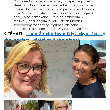
Často realizujeme společensky prospěšné projekty,
které jsou hodnotné samy o sobě a zapomínáme
na ně dát cenovku za vlastní práci, vlastní know-
how. Na druhou stranu ani společnost na to ještě
není úplně nastavená. Stále se setkávám s
otázkou, zda někam půjdu udělat ukázku
sebeobrany zadarmo,“ vykládá zkušená
podnikatelka a opět čerpá z vlastních zážitků.
K TÉMATU:
Linda Štucbartová: Když chybí ženský
úhel pohledu, ztrácí celá společnost