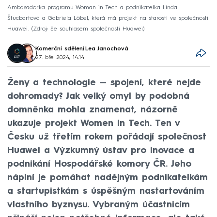
Ambasadorka programu Woman in Tech a podnikatelka Linda
Štucbartová a Gabriela Löbel, která má projekt na starosti ve společnosti
Huawei.
Zdroj: Se souhlasem společnosti Huawei
Komerční sdělení
,
Lea Janochová
27. bře 2024, 14:14
Ženy a technologie — spojení, které nejde
dohromady? Jak velký omyl by podobná
domněnka mohla znamenat, názorně
ukazuje projekt Women in Tech. Ten v
Česku už třetím rokem pořádají společnost
Huawei a Výzkumný ústav pro inovace a
podnikání Hospodářské komory ČR. Jeho
náplní je pomáhat nadějným podnikatelkám
a startupistkám s úspěšným nastartováním
vlastního byznysu. Vybraným účastnicím