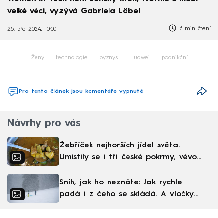
velké věci, vyzývá Gabriela Löbel
6 min čtení
25. bře 2024, 10:00
Ženy
technologie
byznys
Huawei
podnikání
Pro tento článek jsou komentáře vypnuté
Návrhy pro vás
Žebříček nejhorších jídel světa.
Umístily se i tři české pokrmy, vévodí
skandinávská kuchyně
Sníh, jak ho neznáte: Jak rychle
padá i z čeho se skládá. A vločky
nejsou bílé