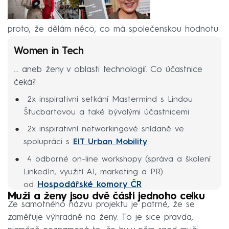
„Vzal by si někdo v obchodě chleba zadarmo? Jenom
proto, že dělám něco, co má společenskou hodnotu
a žiju tím, tak to ještě neznamená, že to nemá cenu.“
Women in Tech
... aneb ženy v oblasti technologií. Co účastnice
čeká?
2x inspirativní setkání Mastermind s Lindou
Štucbartovou a také bývalými účastnicemi
2x inspirativní networkingové snídaně ve
spolupráci s
EIT Urban Mobility
4 odborné on-line workshopy (správa a školení
LinkedIn, využití AI, marketing a PR)
Hospodářské komory ČR
od
Muži a ženy jsou dvě části jednoho celku
velké prezentační
Účast na
Ze samotného názvu projektu je patrné, že se
akci
Hospodářské komory ČR pod záštitou
zaměřuje výhradně na ženy. To je sice pravda,