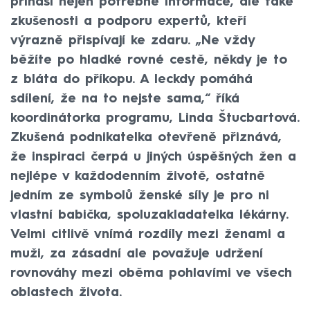
přináší nejen potřebné informace, ale také
zkušenosti a podporu expertů, kteří
výrazně přispívají ke zdaru. „Ne vždy
běžíte po hladké rovné cestě, někdy je to
z bláta do příkopu. A leckdy pomáhá
sdílení, že na to nejste sama,“ říká
koordinátorka programu, Linda Štucbartová.
Zkušená podnikatelka otevřeně přiznává,
že inspiraci čerpá u jiných úspěšných žen a
nejlépe v každodenním životě, ostatně
jedním ze symbolů ženské síly je pro ni
vlastní babička, spoluzakladatelka lékárny.
Velmi citlivě vnímá rozdíly mezi ženami a
muži, za zásadní ale považuje udržení
rovnováhy mezi oběma pohlavími ve všech
oblastech života.