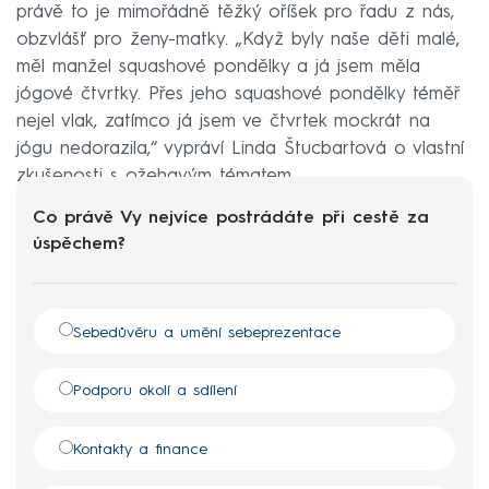
právě to je mimořádně těžký oříšek pro řadu z nás,
obzvlášť pro ženy-matky. „Když byly naše děti malé,
měl manžel squashové pondělky a já jsem měla
jógové čtvrtky. Přes jeho squashové pondělky téměř
nejel vlak, zatímco já jsem ve čtvrtek mockrát na
jógu nedorazila,“ vypráví Linda Štucbartová o vlastní
zkušenosti s ožehavým tématem.
Co právě Vy nejvíce postrádáte při cestě za
úspěchem?
Sebedůvěru a umění sebeprezentace
Podporu okolí a sdílení
Kontakty a finance