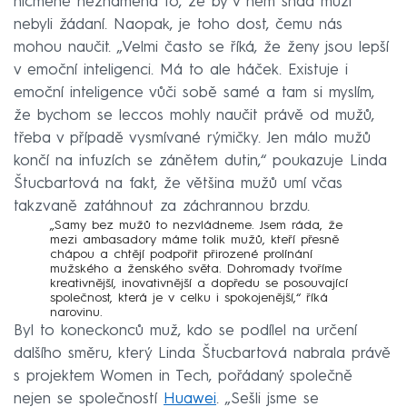
předsedy vlády ČR v červnu 2024
nicméně neznamená to, že by v něm snad muži
nebyli žádaní. Naopak, je toho dost, čemu nás
1x online setkání s významnou osobností
mohou naučit. „Velmi často se říká, že ženy jsou lepší
českého byznysu
v emoční inteligenci. Má to ale háček. Existuje i
slavnostním ocenění
Účast na závěrečném
a
emoční inteligence vůči sobě samé a tam si myslím,
vyhodnocení programu WIT s partnery a
že bychom se leccos mohly naučit právě od mužů,
médiiPR podporu během celého roku – články,
třeba v případě vysmívané rýmičky. Jen málo mužů
rozhovory, sociální sítě
končí na infuzích se zánětem dutin,“ poukazuje Linda
Mentor a inspirace
Štucbartová na fakt, že většina mužů umí včas
takzvaně zatáhnout za záchrannou brzdu.
Setkávání se skvělými lidmi a osobní rozvoj
„Samy bez mužů to nezvládneme. Jsem ráda, že
mezi ambasadory máme tolik mužů, kteří přesně
chápou a chtějí podpořit přirozené prolínání
mužského a ženského světa. Dohromady tvoříme
kreativnější, inovativnější a dopředu se posouvající
společnost, která je v celku i spokojenější,“ říká
narovinu.
Byl to koneckonců muž, kdo se podílel na určení
dalšího směru, který Linda Štucbartová nabrala právě
s projektem Women in Tech, pořádaný společně
nejen se společností
Huawei
. „Sešli jsme se