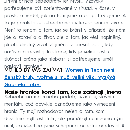
„První princip sebeobrany je: Mysli... Vždycky
potřebujeme být zorientované v situaci, v čase, v
prostoru. Vědět, jak na tom jsme a co potřebujeme. A
to je paralela se sebeobranou v každodenním životě.
Není to jenom o tom, jak se bránit v případě, že nám
jde o zdraví a o život, ale o tom, jak vést naplněný,
plnohodnotný život. Zejména v dnešní době, kdy
narůstá agresivita, frustrace, kdy je velmi často
slušnost brána jako slabost, si potřebujeme umět
nastavit hranice.“
MOHLO BY VÁS ZAJÍMAT:
Women in Tech není
ženský kruh, tvořme s muži velké věci, vyzývá
Gabriela Löbel
Naše hranice končí tam, kde začínají jiného
Sebeobrana má mnoho podob, fyzickou, slovní i
mentální, což obvykle označujeme jako vymezení
hranic. Ty mají rozhodovat nejen o tom, kam
dovolíme zajít ostatním, ale pomáhají nám samotným
určit, co všechno jsme schopni a ochotni obětovat. A