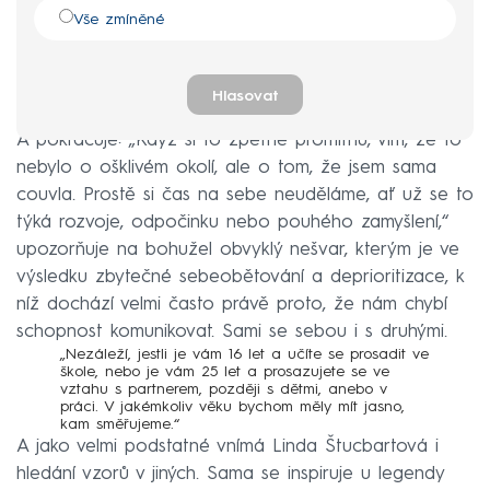
Vše zmíněné
Hlasovat
A pokračuje: „Když si to zpětně promítnu, vím, že to
nebylo o ošklivém okolí, ale o tom, že jsem sama
couvla. Prostě si čas na sebe neuděláme, ať už se to
týká rozvoje, odpočinku nebo pouhého zamyšlení,“
upozorňuje na bohužel obvyklý nešvar, kterým je ve
výsledku zbytečné sebeobětování a deprioritizace, k
níž dochází velmi často právě proto, že nám chybí
schopnost komunikovat. Sami se sebou i s druhými.
„Nezáleží, jestli je vám 16 let a učíte se prosadit ve
škole, nebo je vám 25 let a prosazujete se ve
vztahu s partnerem, později s dětmi, anebo v
práci. V jakémkoliv věku bychom měly mít jasno,
kam směřujeme.“
A jako velmi podstatné vnímá Linda Štucbartová i
hledání vzorů v jiných. Sama se inspiruje u legendy