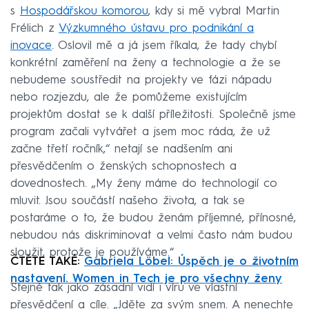
s
Hospodářskou komorou
, kdy si mě vybral Martin
Frélich z
Výzkumného ústavu pro podnikání a
inovace
. Oslovil mě a já jsem říkala, že tady chybí
konkrétní zaměření na ženy a technologie a že se
nebudeme soustředit na projekty ve fázi nápadu
nebo rozjezdu, ale že pomůžeme existujícím
projektům dostat se k další příležitosti. Společně jsme
program začali vytvářet a jsem moc ráda, že už
začne třetí ročník,“ netají se nadšením ani
přesvědčením o ženských schopnostech a
dovednostech. „My ženy máme do technologií co
mluvit. Jsou součástí našeho života, a tak se
postaráme o to, že budou ženám příjemné, přínosné,
nebudou nás diskriminovat a velmi často nám budou
sloužit, protože je používáme.“
ČTĚTE TAKÉ:
Gabriela Löbel: Úspěch je o životním
nastavení. Women in Tech je pro všechny ženy
Stejně tak jako zásadní vidí i víru ve vlastní
přesvědčení a cíle. „Jděte za svým snem. A nenechte