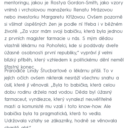
mentoringu, jakou je Rostya Gordon-Smith, jako vzory
vnímá i vrcholovou manažerku Renatu Mrázovou
nebo investorku Margaretu Křížovou. Ovšem pozorně
si všímat úspěšných žen je podle ní třeba i v běžném
životě. „Za vzor mám svoji babičku, která byla jednou
z prvních magister farmacie u nás. S mým dědou
vlastnili lékárnu na Pohořelci, kde si podávaly dveře
úžasné osobnosti první republiky,“ vypráví jí velmi
blízký příběh, který vzhledem k politickému dění neměl
šťastný konec.
Prarodiče Lindy Štucbartové o lékárnu přišli. To v
jejích očích ovšem nikterak nesráží všechnu snahu a
úsilí, které jí věnovali. „Byla to babička, která celou
dobu rodinu držela nad vodou. Děda byl úžasný
farmaceut, vynálezce, který vynalezl neuvěřitelné
masti a komunisté mu vzali i toto know-how. Ale
babička byla ta pragmatická, která to vedla.
Udržovala vztahy se zákazníky, hodně se věnovala