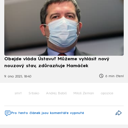
Obejde vláda Ústavu? Můžeme vyhlásit nový
nouzový stav, zdůrazňuje Hamáček
6 min čtení
9. úno 2021, 18:40
smrt
Srbsko
Andrej Babiš
Miloš Zeman
opozice
Pro tento článek jsou komentáře vypnuté