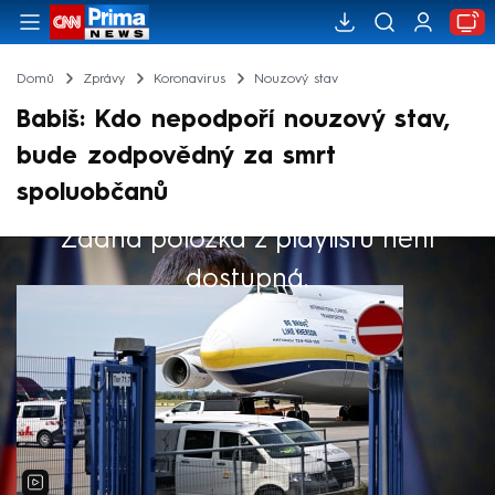
Domů
Zprávy
Koronavirus
Nouzový stav
Babiš: Kdo nepodpoří nouzový stav,
bude zodpovědný za smrt
spoluobčanů
Žádná položka z playlistu není
Výběr redakce
dostupná.