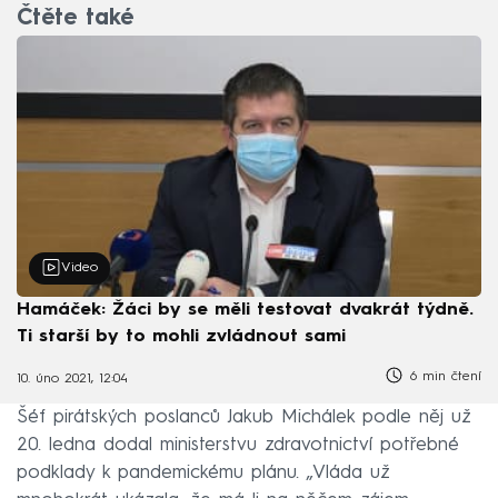
Čtěte také
Video
Hamáček: Žáci by se měli testovat dvakrát týdně.
Ti starší by to mohli zvládnout sami
6 min čtení
10. úno 2021, 12:04
Šéf pirátských poslanců Jakub Michálek podle něj už
20. ledna dodal ministerstvu zdravotnictví potřebné
podklady k pandemickému plánu. „Vláda už