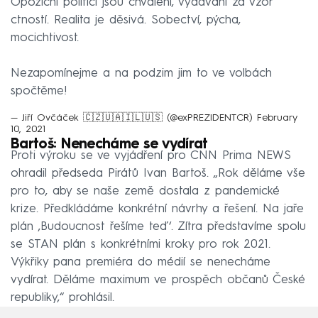
Opoziční politici jsou chváleni, vydáváni za vzor
ctností. Realita je děsivá. Sobectví, pýcha,
mocichtivost.
Nezapomínejme a na podzim jim to ve volbách
spočtěme!
— Jiří Ovčáček 🇨🇿🇺🇦🇮🇱🇺🇸 (@exPREZIDENTCR)
February
10, 2021
Bartoš: Nenecháme se vydírat
Proti výroku se ve vyjádření pro CNN Prima NEWS
ohradil předseda Pirátů Ivan Bartoš. „Rok děláme vše
pro to, aby se naše země dostala z pandemické
krize. Předkládáme konkrétní návrhy a řešení. Na jaře
plán ,Budoucnost řešíme teď‘. Zítra představíme spolu
se STAN plán s konkrétními kroky pro rok 2021.
Výkřiky pana premiéra do médií se nenecháme
vydírat. Děláme maximum ve prospěch občanů České
republiky,“ prohlásil.