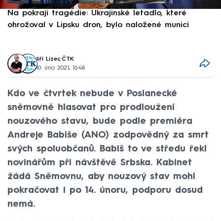
Na pokraji tragédie: Ukrajinské letadlo, které
P
ohrožoval v Lipsku dron, bylo naložené municí
e
Jiří Lizec
,
ČTK
10. úno 2021, 16:48
Kdo ve čtvrtek nebude v Poslanecké
sněmovně hlasovat pro prodloužení
nouzového stavu, bude podle premiéra
Andreje Babiše (ANO) zodpovědný za smrt
svých spoluobčanů. Babiš to ve středu řekl
novinářům při návštěvě Srbska. Kabinet
žádá Sněmovnu, aby nouzový stav mohl
pokračovat i po 14. únoru, podporu dosud
nemá.