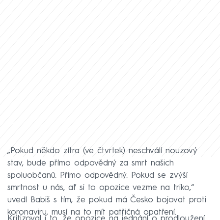
„Pokud někdo zítra (ve čtvrtek) neschválí nouzový
stav, bude přímo odpovědný za smrt našich
spoluobčanů. Přímo odpovědný. Pokud se zvýší
smrtnost u nás, ať si to opozice vezme na triko,“
uvedl Babiš s tím, že pokud má Česko bojovat proti
koronaviru, musí na to mít patřičná opatření.
Kritizoval i to, že opozice na jednání o prodloužení