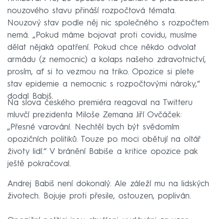
nouzového stavu přináší rozpočtová témata.
Nouzový stav podle něj nic společného s rozpočtem
nemá. „Pokud máme bojovat proti covidu, musíme
dělat nějaká opatření. Pokud chce někdo odvolat
armádu (z nemocnic) a kolaps našeho zdravotnictví,
prosím, ať si to vezmou na triko. Opozice si plete
stav epidemie a nemocnic s rozpočtovými nároky,“
dodal Babiš.
Na slova českého premiéra reagoval na Twitteru
mluvčí prezidenta Miloše Zemana Jiří Ovčáček:
„Přesné varování. Nechtěl bych být svědomím
opozičních politiků. Touze po moci obětují na oltář
životy lidí.“ V bránění Babiše a kritice opozice pak
ještě pokračoval.
Andrej Babiš není dokonalý. Ale záleží mu na lidských
životech. Bojuje proti přesile, ostouzen, popliván.