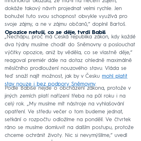
mnohokrát ukázala, že má-li na něčem zájem,
dokáže takový návrh projednat velmi rychle. Jen
bohužel tuto svou schopnost obvykle využívá pro
svoje zájmy, a ne v zájmu občanů,“ doplnil Bartoš.
Opozice netuší, co se děje, tvrdí Babiš
„Nechápu, proč má Česká republika zákon, kdy každé
dva týdny musíme chodit do Sněmovny a poslouchat
výčitky opozice, aniž by věděla, co se vlastně děje,“
reagoval premiér dále na dotaz ohledně maximálně
měsíčního prodloužení nouzového stavu. Vláda se
teď snaží najít možnost, jak by v Česku
mohl platit
stav nouze i bez podpory Sněmovny
.
Podle Babiše nejde o obcházení zákona, protože v
jiných zemích platí nařízení třeba na půl roku i na
celý rok. „My musíme mít nástroje na vyhlašování
opatření. Ve středu večer o tom budeme jednat,
setkání o rozpočtu odložíme na pondělí. Ve čtvrtek
ráno se musíme domluvit na dalším postupu, protože
chceme ochránit životy. Nic si nevymýšlíme,“ uvedl