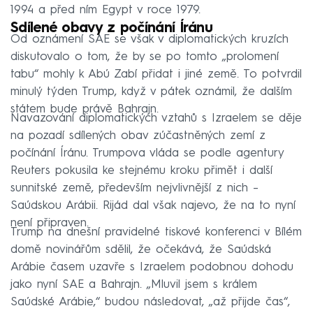
1994 a před ním Egypt v roce 1979.
Sdílené obavy z počínání Íránu
Od oznámení SAE se však v diplomatických kruzích
diskutovalo o tom, že by se po tomto „prolomení
tabu“ mohly k Abú Zabí přidat i jiné země. To potvrdil
minulý týden Trump, když v pátek oznámil, že dalším
státem bude právě Bahrajn.
Navazování diplomatických vztahů s Izraelem se děje
na pozadí sdílených obav zúčastněných zemí z
počínání Íránu. Trumpova vláda se podle agentury
Reuters pokusila ke stejnému kroku přimět i další
sunnitské země, především nejvlivnější z nich –⁠
Saúdskou Arábii. Rijád dal však najevo, že na to nyní
není připraven.
Trump na dnešní pravidelné tiskové konferenci v Bílém
domě novinářům sdělil, že očekává, že Saúdská
Arábie časem uzavře s Izraelem podobnou dohodu
jako nyní SAE a Bahrajn. „Mluvil jsem s králem
Saúdské Arábie,“ budou následovat, „až přijde čas“,