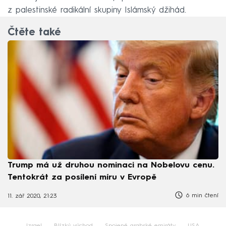
z palestinské radikální skupiny Islámský džihád.
Čtěte také
Trump má už druhou nominaci na Nobelovu cenu.
Tentokrát za posílení míru v Evropě
6 min čtení
11. zář 2020, 21:23
Izrael
Blízký východ
Spojené arabské emiráty
USA