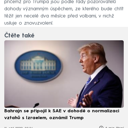
přičemž pro Trumpa jsou podle řady pozorovatelů
dohody významným úspěchem, ze kterého bude chtít
těžit jen necelé dva měsíce před volbami, v nichž
usiluje o znovuzvolení.
Čtěte také
Bahrajn se připojil k SAE v dohodě o normalizaci
vztahů s Izraelem, oznámil Trump