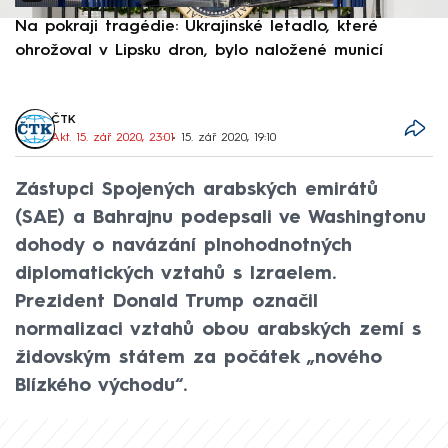
Na pokraji tragédie: Ukrajinské letadlo, které
P
ohrožoval v Lipsku dron, bylo naložené municí
e
ČTK
Akt. 15. zář 2020, 23:01
• 15. zář 2020, 19:10
Zástupci Spojených arabských emirátů
(SAE) a Bahrajnu podepsali ve Washingtonu
dohody o navázání plnohodnotných
diplomatických vztahů s Izraelem.
Prezident Donald Trump označil
normalizaci vztahů obou arabských zemí s
židovským státem za počátek „nového
Blízkého východu“.