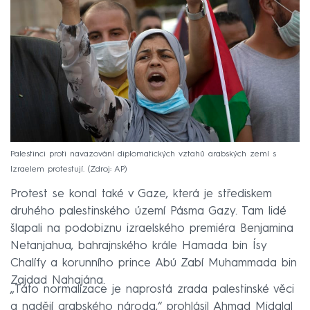
Palestinci proti navazování diplomatických vztahů arabských zemí s
Izraelem protestují.
Zdroj: AP
Protest se konal také v Gaze, která je střediskem
druhého palestinského území Pásma Gazy. Tam lidé
šlapali na podobiznu izraelského premiéra Benjamina
Netanjahua, bahrajnského krále Hamada bin Ísy
Chalífy a korunního prince Abú Zabí Muhammada bin
Zajdad Nahajána.
„Tato normalizace je naprostá zrada palestinské věci
a nadějí arabského národa,“ prohlásil Ahmad Midalal