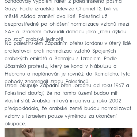
označovaly vypálení raket z palestinského pásma
Gazy. Podle izraelské televize Channel 12 byli ve
městě Ašdod zraněni dva lidé. Palestinci už
bezprostředně po ohlášení normalizace vztahů mezi
SAE a Izraelem odsoudili dohodu jako „ránu dýkou
do zad“ arabské jednotě.
Na palestinském Západním břehu Jordánu v úterý lidé
protestovali proti normalizaci vztahů Spojených
arabských emirátů a Bahrajnu s Izraelem. Podle
účastníků protestu, který se konal v Nábulusu a
Hebronu a naplánován je rovněž do Ramalláhu, tyto
dohody znamenají zradu Palestinců.
Izrael okupuje Západní břeh Jordánu od roku 1967 a
Palestinci doufají, že na tomto území budou mít
vlastní stát. Arabská mírová iniciativa z roku 2002
předpokládala, že arabské země budou normalizovat
vztahy s Izraelem pouze výměnou za ukončení
okupace.