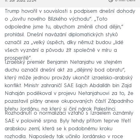
6 min čtení
11. zář 2020, 22:24
Trump hovořil v souvislosti s podpisem dnešní dohody
o „úsvitu nového Blízkého východu“. „Toto
odpoledne jsme tu, abychom změnili chod dějin,“
prohlásil. Dnešní navázání diplomatických styků
označil za „velký úspěch, díky němuž budou „lidé
všech vyznání a původu žít společně v míru a
prosperitě“.
Izraelský premiér Benjamin Netanjahu ve stejném
duchu označil dnešní akt za „dějinný bod obratu“,
který může jednou provždy ukončit izraelsko-arabský
konflikt. Ministr zahraničí SAE šajch Abdalláh bin Zajd
Nahaján poděkoval v projevu Netanjahuovi za to, že
pozastavil plány anexe okupovaných částí Západního
břehu Jordánu, na který si činí nárok Palestinci.
Rozhodnutí o normalizaci vztahů s Izraelem oznámily
SAE v polovině srpna. Byly tehdy přitom teprve třetí
arabskou zemí, která se k podobnému kroku
rozhodla. Naposledy tak učinilo Jordánsko v roce