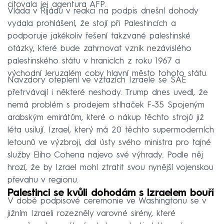
citovala jej agentura AFP.
Vláda v Rijádu v reakci na podpis dnešní dohody
vydala prohlášení, že stojí při Palestincích a
podporuje jakékoliv řešení takzvané palestinské
otázky, které bude zahrnovat vznik nezávislého
palestinského státu v hranicích z roku 1967 a
východní Jeruzalém coby hlavní město tohoto státu.
Navzdory oteplení ve vztazích Izraele se SAE
přetrvávají i některé neshody. Trump dnes uvedl, že
nemá problém s prodejem stíhaček F-35 Spojeným
arabským emirátům, které o nákup těchto strojů již
léta usilují. Izrael, který má 20 těchto supermoderních
letounů ve výzbroji, dal ústy svého ministra pro tajné
služby Eliho Cohena najevo své výhrady. Podle něj
hrozí, že by Izrael mohl ztratit svou nynější vojenskou
převahu v regionu.
Palestinci se kvůli dohodám s Izraelem bouří
V době podpisové ceremonie ve Washingtonu se v
jižním Izraeli rozezněly varovné sirény, které