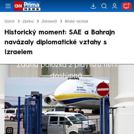
Domů
Zprávy
Zahraničí
Blízký východ
Historický moment: SAE a Bahrajn
navázaly diplomatické vztahy s
Izraelem
Žádná položka z playlistu není
Výběr redakce
dostupná.