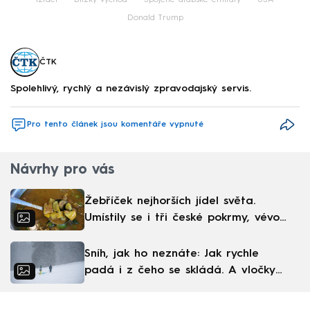
Donald Trump
ČTK
Spolehlivý, rychlý a nezávislý zpravodajský servis.
Pro tento článek jsou komentáře vypnuté
Návrhy pro vás
Žebříček nejhorších jídel světa.
Umístily se i tři české pokrmy, vévodí
skandinávská kuchyně
Sníh, jak ho neznáte: Jak rychle
padá i z čeho se skládá. A vločky
nejsou bílé