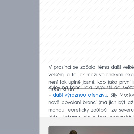
V prosinci se začalo téma další velk
velkém, a to jak mezi vojenskými exper
není tak úplně jasné, kdo jako první l
Kyjev na konci roku vypustil do svět
obou stran.
Fa
–
další výraznou ofenzivu
. Síly Mosk
nově povolaní branci (má jich být až 
mohou teoreticky zaútočit ze severu
Kyjev. Informovala o tom londýnská 