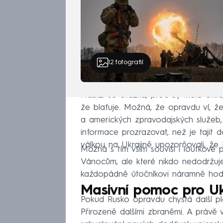
12
fotografií
Nabízí se otázka, proč by měla Ukra
že blafuje. Možná, že opravdu ví, že
a amerických zpravodajských služeb, kt
informace prozrazovat, než je tajit 
válkou na Ukrajině upozorňovali, že
Možná s tím vším souvisí i loutkové p
Vánocům, ale které nikdo nedodržuj
každopádně útočníkovi náramně hodi
Masivní pomoc pro Uk
Pokud Rusko opravdu chystá další pl
Přirozeně dalšími zbraněmi. A právě