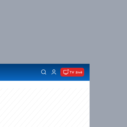
TV živě