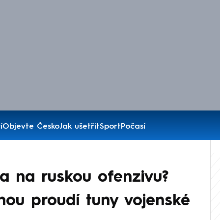
í
Objevte Česko
Jak ušetřit
Sport
Počasí
va na ruskou ofenzivu?
nou proudí tuny vojenské