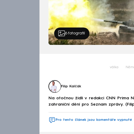
6
fotografií
válka
Něm
Filip Kalčák
Na otočnou židli v redakci CNN Prima 
zahraniční dění pro Seznam zprávy. (Fili
Pro tento článek jsou komentáře vypnuté