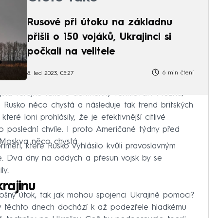
Rusové při útoku na základnu
přišli o 150 vojáků, Ukrajinci si
počkali na velitele
6 min čtení
8. led 2023, 05:27
jina veřejně takové domněnky ventilovat? Možná,
 Rusko něco chystá a následuje tak trend britských
eré loni prohlásily, že je efektivnější citlivé
do poslední chvíle. I proto Američané týdny před
 Moskva něco chystá.
říměří, které Rusko vyhlásilo kvůli pravoslavným
e. Dva dny na oddych a přesun vojsk by se
ly.
rajinu
ošný útok, tak jak mohou spojenci Ukrajině pomoci?
 v těchto dnech dochází k až podezřele hladkému