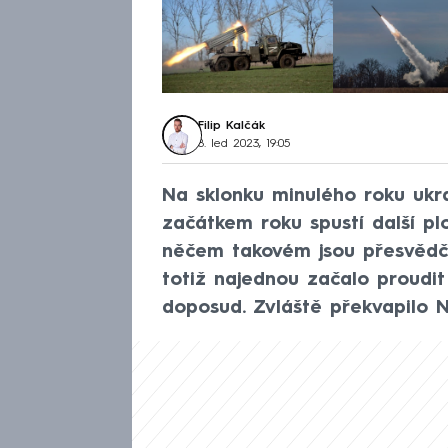
Filip Kalčák
8. led 2023, 19:05
Na sklonku minulého roku ukra
začátkem roku spustí další pl
něčem takovém jsou přesvědče
totiž najednou začalo proudi
doposud. Zvláště překvapilo 