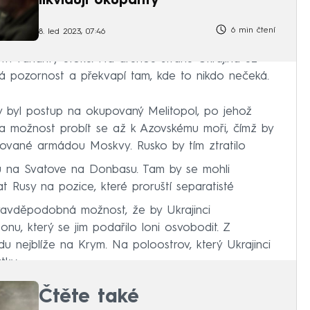
likvidují okupanty
6 min čtení
8. led 2023, 07:46
tři varianty útoku. Na druhou stranu Ukrajina už
á pozornost a překvapí tam, kde to nikdo nečeká.
by byl postup na okupovaný Melitopol, po jehož
la možnost probít se až k Azovskému moři, čímž by
pované armádou Moskvy. Rusko by tím ztratilo
u na Svatove na Donbasu. Tam by se mohli
nat Rusy na pozice, které proruští separatisté
pravděpodobná možnost, že by Ukrajinci
nu, který se jim podařilo loni osvobodit. Z
u nejblíže na Krym. Na poloostrov, který Ukrajinci
tky.
Čtěte také