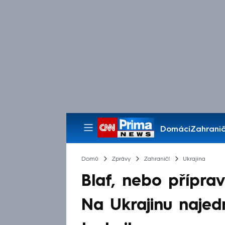
Domácí
Zahranič
Pořady
Domů
Zprávy
Zahraničí
Ukrajina
Blaf, nebo přípra
Na Ukrajinu najed