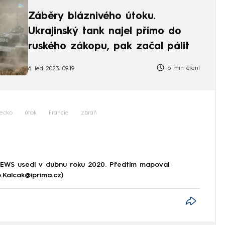
Záběry bláznivého útoku.
Ukrajinský tank najel přímo do
ruského zákopu, pak začal pálit
6 min čtení
6. led 2023, 09:19
ecko
útok
Francie
zbraň
NEWS usedl v dubnu roku 2020. Předtím mapoval
p.Kalcak@iprima.cz)