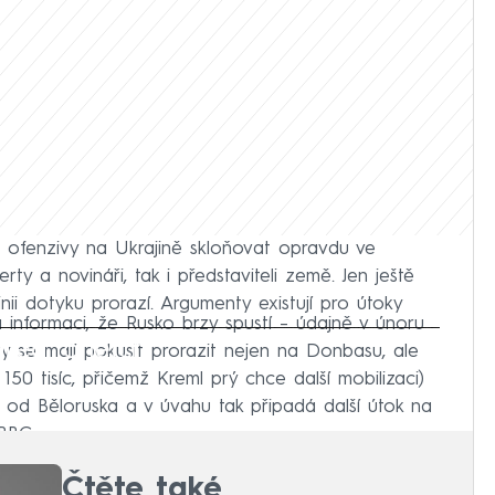
é ofenzivy na Ukrajině skloňovat opravdu ve
ty a novináři, tak i představiteli země. Jen ještě
inii dotyku prorazí. Argumenty existují pro útoky
a informaci, že Rusko brzy spustí – údajně v únoru
iled to fetch
vy se mají pokusit prorazit nejen na Donbasu, ale
150 tisíc, přičemž Kreml prý chce další mobilizaci)
 od Běloruska a v úvahu tak připadá další útok na
BBC.
Čtěte také