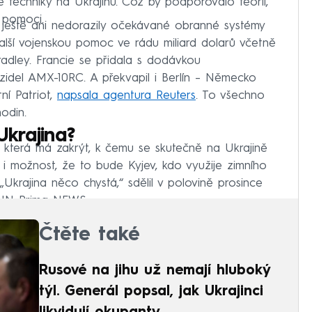
 techniky na Ukrajinu. Což by podporovalo teorii,
 pomoci.
 ještě ani nedorazily očekávané obranné systémy
lší vojenskou pomoc ve rádu miliard dolarů včetně
adley. Francie se přidala s dodávkou
del AMX-10RC. A překvapil i Berlín – Německo
ní Patriot,
napsala agentura Reuters
. To všechno
odin.
krajina?
která má zakrýt, k čemu se skutečně na Ukrajině
jí i možnost, že to bude Kyjev, kdo využije zimního
 „Ukrajina něco chystá,“ sdělil v polovině prosince
NN Prima NEWS.
Čtěte také
Rusové na jihu už nemají hluboký
týl. Generál popsal, jak Ukrajinci