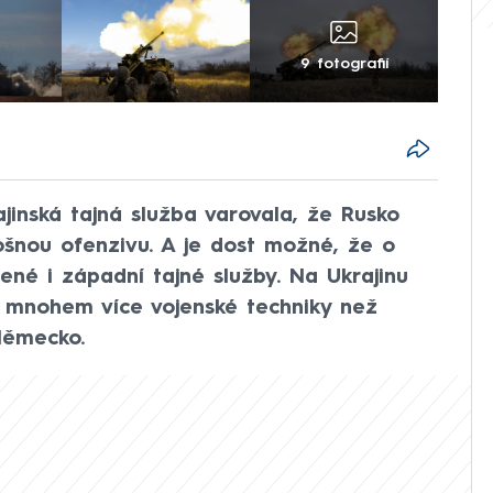
9 fotografií
jinská tajná služba varovala, že Rusko
ošnou ofenzivu. A je dost možné, že o
né i západní tajné služby. Na Ukrajinu
t mnohem více vojenské techniky než
Německo.