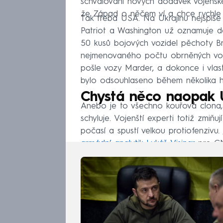
schvalování nových dodávek vojenské
že Západ o něčem ví a chce rychle
Tak třeba USA. Na Ukrajinu nejspíše
Patriot a Washington už oznamuje da
50 kusů bojových vozidel pěchoty Br
nejmenovaného počtu obrněných vozi
pošle vozy Marder, a dokonce i vlast
bylo odsouhlaseno během několika h
Chystá něco naopak U
Anebo je to všechno kouřová clona, 
schyluje. Vojenští experti totiž zmiňu
počasí a spustí velkou protiofenzivu.
armádní analytik Lukáš Visingr
pro C