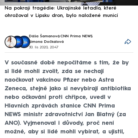
Na pokraji tragédie: Ukrajinské letadlo, které
P
ohrožoval v Lipsku dron, bylo naložené municí
e
Dáša Šamanová
,
CNN Prima NEWS
,
Simona Dočkalová
30. lis 2020, 20:47
V současné době nepočítáme s tím, že by
si lidé mohli zvolit, zda se nechají
naočkovat vakcínou Pfizer nebo Astra
Zeneca, stejně jako si nevybírají antibiotika
nebo očkování proti chřipce, uvedl v
Hlavních zprávách stanice CNN Prima
NEWS ministr zdravotnictví Jan Blatný (za
ANO). Vyjmenoval i důvody, proč není
možné, aby si lidé mohli vybírat, a ujistil,