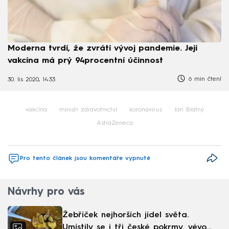
Moderna tvrdí, že zvrátí vývoj pandemie. Její
vakcína má prý 94procentní účinnost
6 min čtení
30. lis 2020, 14:33
vakcína
ministr zdravotnictví
koronavirus
Jan Blatný
AstraZeneca
Pro tento článek jsou komentáře vypnuté
Návrhy pro vás
Žebříček nejhorších jídel světa.
Umístily se i tři české pokrmy, vévodí