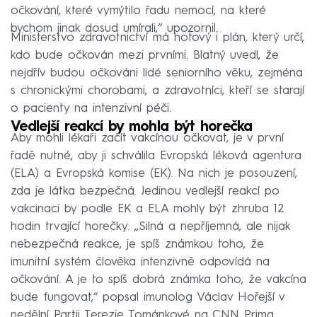
očkování, které vymýtilo řadu nemocí, na které
bychom jinak dosud umírali,“ upozornil.
Ministerstvo zdravotnictví má hotový i plán, který určí,
kdo bude očkován mezi prvními. Blatný uvedl, že
nejdřív budou očkováni lidé seniorního věku, zejména
s chronickými chorobami, a zdravotníci, kteří se starají
o pacienty na intenzivní péči.
Vedlejší reakcí by mohla být horečka
Aby mohli lékaři začít vakcínou očkovat, je v první
řadě nutné, aby ji schválila Evropská léková agentura
(ELA) a Evropská komise (EK). Na nich je posouzení,
zda je látka bezpečná. Jedinou vedlejší reakcí po
vakcinaci by podle EK a ELA mohly být zhruba 12
hodin trvající horečky. „Silná a nepříjemná, ale nijak
nebezpečná reakce, je spíš známkou toho, že
imunitní systém člověka intenzivně odpovídá na
očkování. A je to spíš dobrá známka toho, že vakcína
bude fungovat,“ popsal imunolog Václav Hořejší v
nedělní Partii Terezie Tománkové na CNN Prima