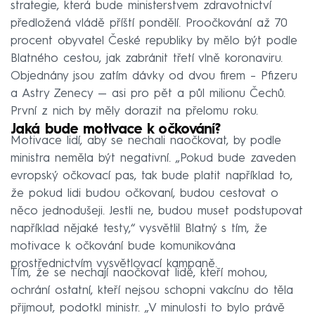
strategie, která bude ministerstvem zdravotnictví
předložená vládě příští pondělí. Proočkování až 70
procent obyvatel České republiky by mělo být podle
Blatného cestou, jak zabránit třetí vlně koronaviru.
Objednány jsou zatím dávky od dvou firem – Pfizeru
a Astry Zenecy — asi pro pět a půl milionu Čechů.
První z nich by měly dorazit na přelomu roku.
Jaká bude motivace k očkování?
Motivace lidí, aby se nechali naočkovat, by podle
ministra neměla být negativní. „Pokud bude zaveden
evropský očkovací pas, tak bude platit například to,
že pokud lidi budou očkovaní, budou cestovat o
něco jednodušeji. Jestli ne, budou muset podstupovat
například nějaké testy,“ vysvětlil Blatný s tím, že
motivace k očkování bude komunikována
prostřednictvím vysvětlovací kampaně.
Tím, že se nechají naočkovat lidé, kteří mohou,
ochrání ostatní, kteří nejsou schopni vakcínu do těla
přijmout, podotkl ministr. „V minulosti to bylo právě