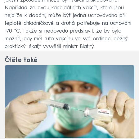
jakým způsobem může být vakcína skladována.
Například ze dvou kandidátních vakcín, které jsou
nejblíže k dodání, může být jedna uchovávána při
teplotě chladničkové a druhá potřebuje na uchování
−70 °C. Takže si nedovedu představit, že by bylo
možné, aby měl tuto vakcínu ve své ordinaci běžný
praktický lékař,“ vysvětlil ministr Blatný.
Čtěte také