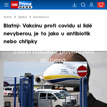
Domů
Zprávy
Koronavirus
Blatný: Vakcínu proti covidu si lidé
nevyberou, je to jako u antibiotik
nebo chřipky
Žádná položka z playlistu není
Výběr redakce
dostupná.