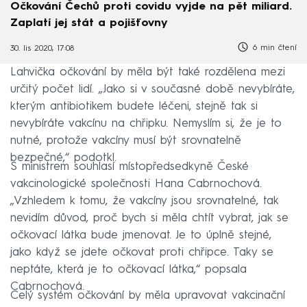
Očkování Čechů proti covidu vyjde na pět miliard.
Zaplatí jej stát a pojišťovny
6 min čtení
30. lis 2020, 17:08
Lahvička očkování by měla být také rozdělena mezi
určitý počet lidí. „Jako si v současné době nevybíráte,
kterým antibiotikem budete léčeni, stejně tak si
nevybíráte vakcínu na chřipku. Nemyslím si, že je to
nutné, protože vakcíny musí být srovnatelně
bezpečné,“ podotkl.
S ministrem souhlasí místopředsedkyně České
vakcinologické společnosti Hana Cabrnochová.
„Vzhledem k tomu, že vakcíny jsou srovnatelné, tak
nevidím důvod, proč bych si měla chtít vybrat, jak se
očkovací látka bude jmenovat. Je to úplně stejné,
jako když se jdete očkovat proti chřipce. Taky se
neptáte, která je to očkovací látka,“ popsala
Cabrnochová.
Celý systém očkování by měla upravovat vakcinační