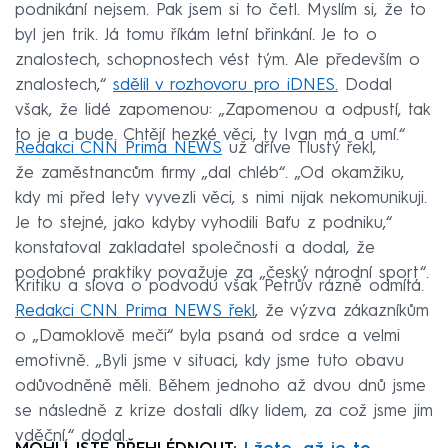
podnikání nejsem. Pak jsem si to četl. Myslím si, že to
byl jen trik. Já tomu říkám letní břinkání. Je to o
znalostech, schopnostech vést tým. Ale především o
znalostech,“
sdělil v rozhovoru pro iDNES.
Dodal
však, že lidé zapomenou: „Zapomenou a odpustí, tak
to je a bude. Chtějí hezké věci, ty Ivan má a umí.“
Redakci CNN Prima NEWS
už dříve Tlustý řekl,
že zaměstnancům firmy „dal chléb“. „Od okamžiku,
kdy mi před lety vyvezli věci, s nimi nijak nekomunikuji.
Je to stejné, jako kdyby vyhodili Baťu z podniku,“
konstatoval zakladatel společnosti a dodal, že
podobné praktiky považuje za „český národní sport“.
Kritiku a slova o podvodu však Petrův rázně odmítá.
Redakci CNN Prima NEWS řekl
, že výzva zákazníkům
o „Damoklově meči“ byla psaná od srdce a velmi
emotivně. „Byli jsme v situaci, kdy jsme tuto obavu
odůvodněně měli. Během jednoho až dvou dnů jsme
se následně z krize dostali díky lidem, za což jsme jim
vděční,“ dodal.