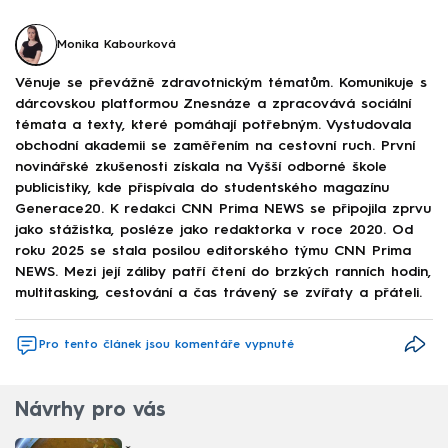
Monika Kabourková
Věnuje se převážně zdravotnickým tématům. Komunikuje s
dárcovskou platformou Znesnáze a zpracovává sociální
témata a texty, které pomáhají potřebným. Vystudovala
obchodní akademii se zaměřením na cestovní ruch. První
novinářské zkušenosti získala na Vyšší odborné škole
publicistiky, kde přispívala do studentského magazínu
Generace20. K redakci CNN Prima NEWS se připojila zprvu
jako stážistka, posléze jako redaktorka v roce 2020. Od
roku 2025 se stala posilou editorského týmu CNN Prima
NEWS. Mezi její záliby patří čtení do brzkých ranních hodin,
multitasking, cestování a čas trávený se zvířaty a přáteli.
Pro tento článek jsou komentáře vypnuté
Návrhy pro vás