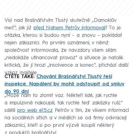
Visí nad Brašnářstvím Tlustý skutečně „Damoklův
meč“, jak již
před týdnem Petrův informoval
? To je
otázka, kterou si budou nyní – a znovu – pokládat
nejen zákazníci. Po prvním oznámení, v němž
společnost informovala, že navzdory všem silám
„nedokáže ufinancovat provoz“ a situace je natolik
kritická, že jí hrozí „insolvence a konec“, přichází další
vzkaz majitele.
ČTĚTE TAKÉ:
Chování Brašnářství Tlustý řeší
inspekce. Napálení by mohli odstoupit od smluv
do 90 dní
„Může nám to zlomit vaz. Někteří lidé, jak rychle
a impulzivně nakoupili, tak rychle teď zakázky ruší,“
sdělil
pro web e15.cz
Petrův s tím, že vlivem informací
na sociálních sítích a v médiích se od firmy odvracejí
zákazníci, kteří si po první výzvě koupili některý
z produktů brašnářství.