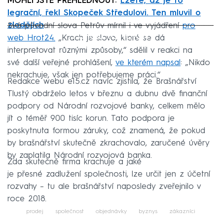
MOHLI JSTE PŘEHLÉDNOUT:
Lžete, až je to
legrační, řekl Skopeček Středulovi. Ten mluvil o
zlodějích
Svá původní slova Petrův mírnil i ve vyjádření
pro
Failed to fetch
web Hrot24.
„Krach je slovo, které se dá
interpretovat různými způsoby,“ sdělil v reakci na
své další veřejné prohlášení,
ve kterém napsal
: „Nikdo
nekrachuje, však jen potřebujeme práci.“
Redakce webu e15.cz navíc zjistila, že Brašnářství
Tlustý obdrželo letos v březnu a dubnu dvě finanční
podpory od Národní rozvojové banky, celkem mělo
jít o téměř 900 tisíc korun. Tato podpora je
poskytnuta formou záruky, což znamená, že pokud
by brašnářství skutečně zkrachovalo, zaručené úvěry
by zaplatila Národní rozvojová banka.
Zda skutečně firma krachuje a jaké
je přesné zadlužení společnosti, lze určit jen z účetní
rozvahy – tu ale brašnářství naposledy zveřejnilo v
roce 2018.
prodej
společnost
objednávky
byznys
zákazníci