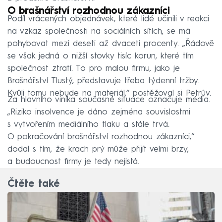
O brašnářství rozhodnou zákazníci
Podíl vrácených objednávek, které lidé učinili v reakci
na vzkaz společnosti na sociálních sítích, se má
pohybovat mezi deseti až dvaceti procenty. „Řádově
se však jedná o nižší stovky tisíc korun, které tím
společnost ztratí. To pro malou firmu, jako je
Brašnářství Tlustý, představuje třeba týdenní tržby.
Kvůli tomu nebude na materiál,“ postěžoval si Petrův.
Za hlavního viníka současné situace označuje média.
„Riziko insolvence je dáno zejména souvislostmi
s vytvořením mediálního tlaku a stále trvá.
O pokračování brašnářství rozhodnou zákazníci,“
dodal s tím, že krach prý může přijít velmi brzy,
a budoucnost firmy je tedy nejistá.
Čtěte také