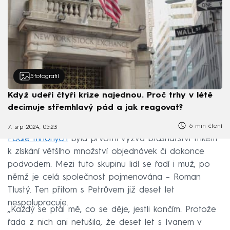
5
fotografií
Když udeří čtyři krize najednou. Proč trhy v létě
decimuje střemhlavý pád a jak reagovat?
6 min čtení
7. srp 2024, 05:23
Podle mnohých
byla prvotní výzva brašnářství trikem
k získání většího množství objednávek či dokonce
podvodem. Mezi tuto skupinu lidí se řadí i muž, po
němž je celá společnost pojmenována – Roman
Tlustý. Ten přitom s Petrůvem již deset let
nespolupracuje.
„Každý se ptal mě, co se děje, jestli končím. Protože
řada z nich ani netušila, že deset let s Ivanem v