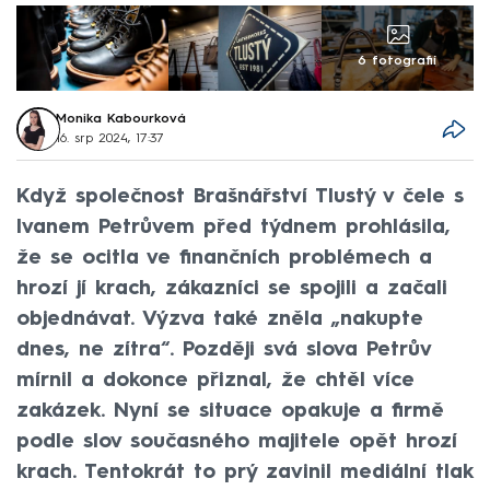
6 fotografií
Monika Kabourková
16. srp 2024, 17:37
Když společnost Brašnářství Tlustý v čele s
Ivanem Petrůvem před týdnem prohlásila,
že se ocitla ve finančních problémech a
hrozí jí krach, zákazníci se spojili a začali
objednávat. Výzva také zněla „nakupte
dnes, ne zítra“. Později svá slova Petrův
mírnil a dokonce přiznal, že chtěl více
zakázek. Nyní se situace opakuje a firmě
podle slov současného majitele opět hrozí
krach. Tentokrát to prý zavinil mediální tlak