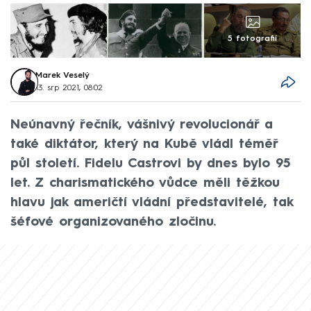
5 fotografií
Marek Veselý
13. srp 2021, 08:02
Neúnavný řečník, vášnivý revolucionář a
také diktátor, který na Kubě vládl téměř
půl století. Fidelu Castrovi by dnes bylo 95
let. Z charismatického vůdce měli těžkou
hlavu jak američtí vládní představitelé, tak
šéfové organizovaného zločinu.