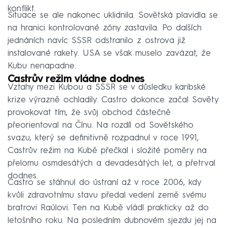
konflikt.
Situace se ale nakonec uklidnila. Sovětská plavidla se
na hranici kontrolované zóny zastavila. Po dalších
jednáních navíc SSSR odstranilo z ostrova již
instalované rakety. USA se však muselo zavázat, že
Kubu nenapadne.
Castrův režim vládne dodnes
Vztahy mezi Kubou a SSSR se v důsledku karibské
krize výrazně ochladily. Castro dokonce začal Sověty
provokovat tím, že svůj obchod částečně
přeorientoval na Čínu. Na rozdíl od Sovětského
svazu, který se definitivně rozpadnul v roce 1991,
Castrův režim na Kubě přečkal i složité poměry na
přelomu osmdesátých a devadesátých let, a přetrval
dodnes.
Castro se stáhnul do ústraní až v roce 2006, kdy
kvůli zdravotnímu stavu předal vedení země svému
bratrovi Raúlovi. Ten na Kubě vládl prakticky až do
letošního roku. Na posledním dubnovém sjezdu jej na