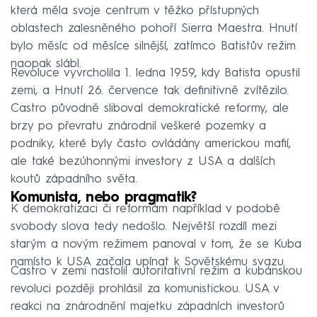
která měla svoje centrum v těžko přístupných
oblastech zalesněného pohoří Sierra Maestra. Hnutí
bylo měsíc od měsíce silnější, zatímco Batistův režim
naopak slábl.
Revoluce vyvrcholila 1. ledna 1959, kdy Batista opustil
zemi, a Hnutí 26. července tak definitivně zvítězilo.
Castro původně sliboval demokratické reformy, ale
brzy po převratu znárodnil veškeré pozemky a
podniky, které byly často ovládány americkou mafií,
ale také bezúhonnými investory z USA a dalších
koutů západního světa.
Komunista, nebo pragmatik?
K demokratizaci či reformám například v podobě
svobody slova tedy nedošlo. Největší rozdíl mezi
starým a novým režimem panoval v tom, že se Kuba
namísto k USA začala upínat k Sovětskému svazu.
Castro v zemi nastolil autoritativní režim a kubánskou
revoluci později prohlásil za komunistickou. USA v
reakci na znárodnění majetku západních investorů