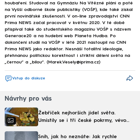
houbaření. Studoval na Gymnáziu Na Vítězné pláni a poté
na Vyšší odborné škole publicistiky (VOŠP), kde také získal
první novinářské zkušenosti. V on-line zpravodajství CNN
Prima NEWS začal pracovat v květnu 2020. V té době
přispíval také do studentského magazínu VOŠP s názvem
Generace20 a na hudební web Planeta Hudba. Po
dokončení studií na VOŠP v létě 2021 nastoupil na CNN
Prima NEWS jako redaktor. Nesnáší totalitní ideologie,
přehnanou politickou korektnost i striktní dělení světa na
„černou“ a „bílou“. (Marek.Vesely@iprima.cz)
Vstup do diskuze
Návrhy pro vás
Žebříček nejhorších jídel světa.
Umístily se i tři české pokrmy, vévodí
skandinávská kuchyně
Sníh, jak ho neznáte: Jak rychle