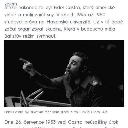
zájem.
Jenže nakonec to byl Fidel Castro, který americké
vládě a mafii zničil sny. V letech 1945 až 1950
studoval práva na Havanské univerzitě. Už v té době
začal organizovat skupinu, která v budoucnu měla
Batistův režim svrhnout.
Fidel Castro byl skvělým řečníkem. (Foto z roku 1979)
Zdroj: AP
Dne 26. července 1953 vedl Castro neúspěšný útok