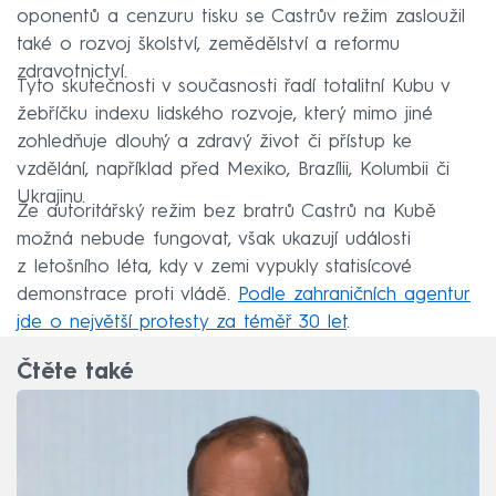
oponentů a cenzuru tisku se Castrův režim zasloužil
také o rozvoj školství, zemědělství a reformu
zdravotnictví.
Tyto skutečnosti v současnosti řadí totalitní Kubu v
žebříčku indexu lidského rozvoje, který mimo jiné
zohledňuje dlouhý a zdravý život či přístup ke
vzdělání, například před Mexiko, Brazílii, Kolumbii či
Ukrajinu.
Že autoritářský režim bez bratrů Castrů na Kubě
možná nebude fungovat, však ukazují události
z letošního léta, kdy v zemi vypukly statisícové
demonstrace proti vládě.
Podle zahraničních agentur
jde o největší protesty za téměř 30 let
.
Čtěte také