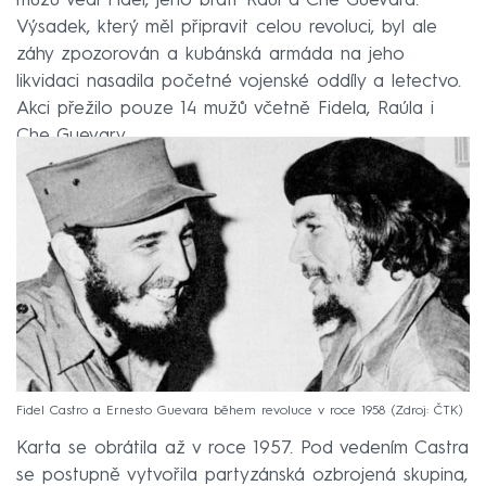
mužů vedl Fidel, jeho bratr Raúl a Che Guevara.
Výsadek, který měl připravit celou revoluci, byl ale
záhy zpozorován a kubánská armáda na jeho
likvidaci nasadila početné vojenské oddíly a letectvo.
Akci přežilo pouze 14 mužů včetně Fidela, Raúla i
Che Guevary.
Fidel Castro a Ernesto Guevara během revoluce v roce 1958
Zdroj: ČTK
Karta se obrátila až v roce 1957. Pod vedením Castra
se postupně vytvořila partyzánská ozbrojená skupina,