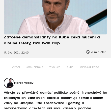
Zatčené demonstranty na Kubě čeká mučení a
dlouhé tresty, říká Ivan Pilip
6 min čtení
17. čvc 2021, 22:45
výročí
komunismus
revoluce
Kuba
karibská krize
Marek Veselý
Věnuje se převážně domácí politické scéně. Nenechává ho
chladným ani zahraniční politika, akcentuje témata kolem
války na Ukrajině. Rád zpracovává i gaming a
nezanedbává v textech ani svou vášeň v podobě