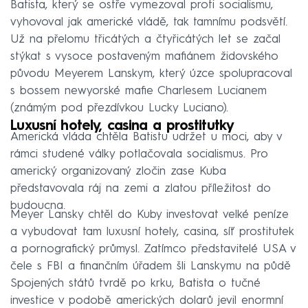
Batista, který se ostře vymezoval proti socialismu,
vyhovoval jak americké vládě, tak tamnímu podsvětí.
Už na přelomu třicátých a čtyřicátých let se začal
stýkat s vysoce postaveným mafiánem židovského
původu Meyerem Lanskym, který úzce spolupracoval
s bossem newyorské mafie Charlesem Lucianem
(známým pod přezdívkou Lucky Luciano).
Luxusní hotely, casina a prostitutky
Americká vláda chtěla Batistu udržet u moci, aby v
rámci studené války potlačovala socialismus. Pro
americký organizovaný zločin zase Kuba
představovala ráj na zemi a zlatou příležitost do
budoucna.
Meyer Lansky chtěl do Kuby investovat velké peníze
a vybudovat tam luxusní hotely, casina, síť prostitutek
a pornografický průmysl. Zatímco představitelé USA v
čele s FBI a finančním úřadem šli Lanskymu na půdě
Spojených států tvrdě po krku, Batista o tučné
investice v podobě amerických dolarů jevil enormní