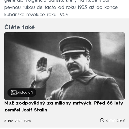
generála Fulgencia Batistu, který na Kubě vládl
pevnou rukou de facto od roku 1933 až do konce
kubánské revoluce roku 1959.
Čtěte také
6
fotografií
Muž zodpovědný za miliony mrtvých. Před 68 lety
zemřel Josif Stalin
6 min čtení
5. bře 2021, 18:26