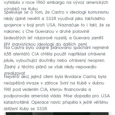
vyhlásilo v roce 1960 embargo na vývoz amerických
výrobků na Kubu.
Spekuluje se o tom, že Castro v ideologii komunismu
nikdy úplně nevěřil a SSSR využíval jako taktického
spojence v boji proti USA. Naznačuje to i fakt, že se
nakonec s Che Guevarou v druhé polovině
šedesátých let názorově rozešli, a Guevara zamířil
šířit marxistickou ideologii do dalších zemí.
Na Castra bylo údajně plánováno spáchání nejméně
638 atentátů. CIA chtěla použít například otrávené
pilule, vybuchující doutníky nebo otrávený neopren.
Žádný z těchto plánů se však nikdy nepovedlo
zrealizovat.
Největší akcí, jejímž cílem byla likvidace Castra, byla
neúspěšná invaze v zátoce Sviní na Kubě v dubnu
1961 pod vedením CIA, kterou financovala a
podporovala americká vláda. Mise dopadla pro USA
katastrofálně. Operace navíc přispěla k ještě většímu
sblížení Kuby se SSSR.