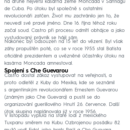
na druhé největší kasárna země Moncada v Santiagu
de Cuba. Po útoku byl společně s ostatními
revolucionáři zatčen. Život mu zachránilo jen to, že
neuvedl své pravé jméno. Dne 16. října téhož roku
začal soud. Castro při procesu odmítl obhájce a jako
vystudovaný právník se hájil sám.
Nakonec byl odsouzen na 15 let do vězení. Byl však
záhy propuštěn poté, co se v roce 1955 stal Batista
oficiálně prezidentem a uvězněné účastníky útoku na
kasárna Moncada amnestoval.
Spojení s Che Guevarou
Castro dostal zákaz vystupovat na veřejnosti, a
proto odletěl z Kuby do Mexika, kde se seznámil
s argentinským revolucionářem Ernestem Guevarou
(známým jako Che Guevara) a pustil se do
organizování guerillového Hnutí 26. července. Další
útok skupina naplánovala již v roce 1956.
V listopadu vyplula na staré lodi z mexického
Tuxpanu směrem na Kubu. Ozbrojenou posádku 82