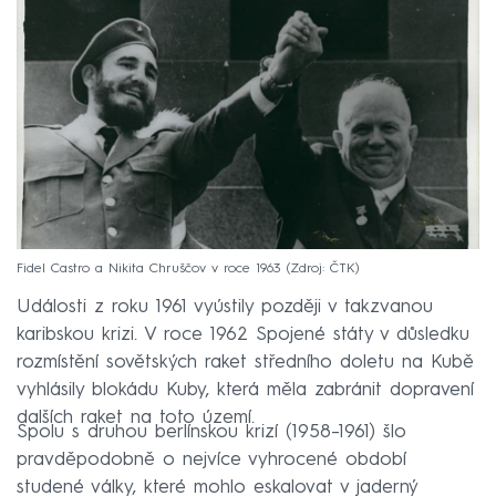
Fidel Castro a Nikita Chruščov v roce 1963
Zdroj: ČTK
Události z roku 1961 vyústily později v takzvanou
karibskou krizi. V roce 1962 Spojené státy v důsledku
rozmístění sovětských raket středního doletu na Kubě
vyhlásily blokádu Kuby, která měla zabránit dopravení
dalších raket na toto území.
Spolu s druhou berlínskou krizí (1958–⁠1961) šlo
pravděpodobně o nejvíce vyhrocené období
studené války, které mohlo eskalovat v jaderný