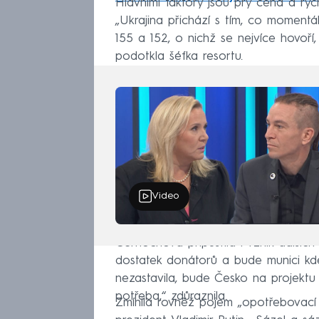
Hlavními faktory jsou prý cena a ryc
„Ukrajina přichází s tím, co momentá
155 a 152, o nichž se nejvíce hovoří,
podotkla šéfka resortu.
Video
Černochová připustila i vznik dalšíc
dostatek donátorů a bude munici kde
nezastavila, bude Česko na projektu 
potřeba,“ zdůraznila.
Zmínila rovněž pojem „opotřebovací 