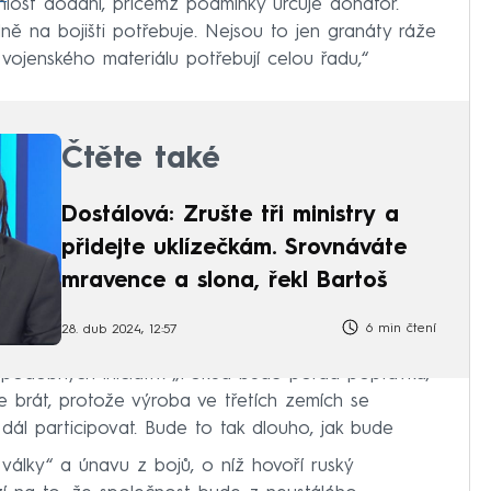
hlost dodání, přičemž podmínky určuje donátor.
lně na bojišti potřebuje. Nejsou to jen granáty ráže
 vojenského materiálu potřebují celou řadu,“
Čtěte také
Dostálová: Zrušte tři ministry a
přidejte uklízečkám. Srovnáváte
mravence a slona, řekl Bartoš
6 min čtení
28. dub 2024, 12:57
h podobných iniciativ. „Pokud bude pořád poptávka,
 brát, protože výroba ve třetích zemích se
dál participovat. Bude to tak dlouho, jak bude
války“ a únavu z bojů, o níž hovoří ruský