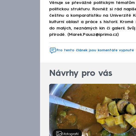
Věnuje se převážně politickým tématům 
politickou strukturu. Rovněž si rád napíš
češtinu a komparatistiku na Univerzitě K
kulturní oblast a práce s historií. Krom
do malých, neznámých kin či galerií. Svů
přírodě. (Marek.Pausz@iprima.cz)
Pro tento článek jsou komentáře vypnuté
Návrhy pro vás
5
fotografií