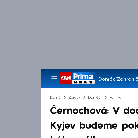
Domácí
Zahranič
Pořady
Domů
Zprávy
Domácí
Politika
Černochová: V do
Kyjev budeme po