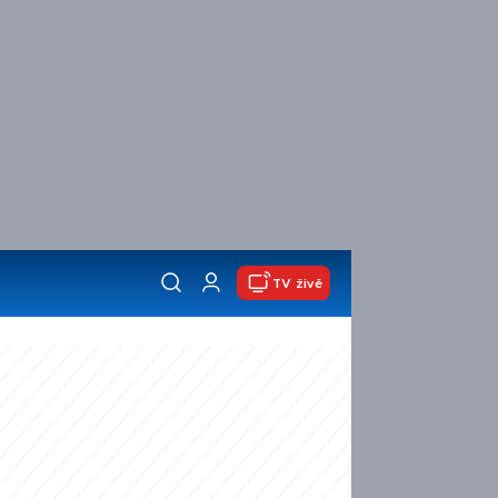
TV živě