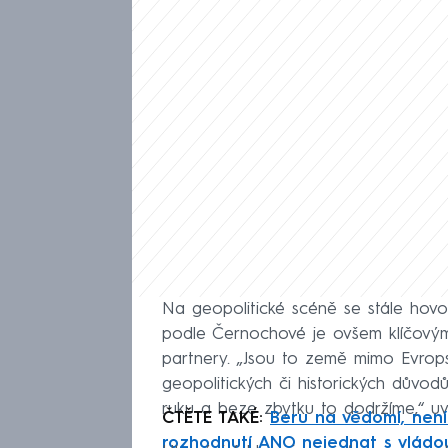
Na geopolitické scéně se stále hovoř
podle Černochové je ovšem klíčovým
partnery. „Jsou to země mimo Evropsk
geopolitických či historických důvodů
ruku a beze zbytku to dodržíme,“ uv
ČTĚTE TAKÉ:
Beru na vědomí, není 
rozhodnutí ANO nejednat s vládo