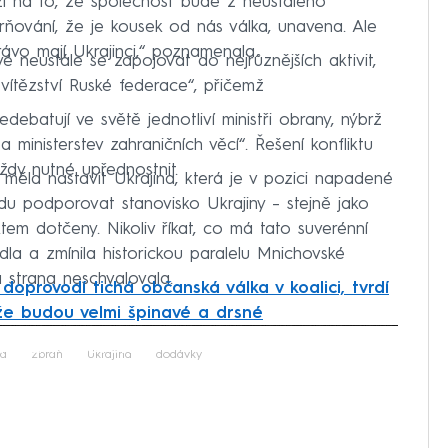
ází na to, že společnost bude z neustálého
rňování, že je kousek od nás válka, unavena. Ale
vo mají Ukrajinci,“ poznamenala.
 neustále se zapojovat do nejrůznějších aktivit,
 vítězství Ruské federace“, přičemž
ebatují ve světě jednotliví ministři obrany, nýbrž
 ministerstev zahraničních věcí“. Řešení konfliktu
dy nutné upřednostnit.
 měla nastavit Ukrajina, která je v pozici napadené
u podporovat stanovisko Ukrajiny – stejně jako
iktem dotčeny. Nikoliv říkat, co má tato suverénní
la a zmínila historickou paralelu Mnichovské
 strana neschvalovala.
 doprovodí tichá občanská válka v koalici, tvrdí
že budou velmi špinavé a drsné
iled to fetch
a
zbraň
Ukrajina
dodávky