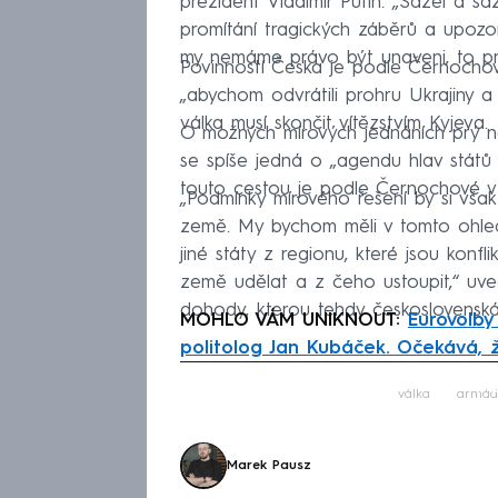
prezident Vladimir Putin. „Sázel a s
promítání tragických záběrů a upozo
my nemáme právo být unaveni, to prá
Povinností Česka je podle Černochové
„abychom odvrátili prohru Ukrajiny a
válka musí skončit vítězstvím Kyjeva.
O možných mírových jednáních prý ned
se spíše jedná o „agendu hlav států a
touto cestou je podle Černochové vž
„Podmínky mírového řešení by si však
země. My bychom měli v tomto ohled
jiné státy z regionu, které jsou konfl
země udělat a z čeho ustoupit,“ uved
dohody, kterou tehdy československá
MOHLO VÁM UNIKNOUT:
Eurovolby
politolog Jan Kubáček. Očekává, 
Fa
válka
armád
Marek Pausz