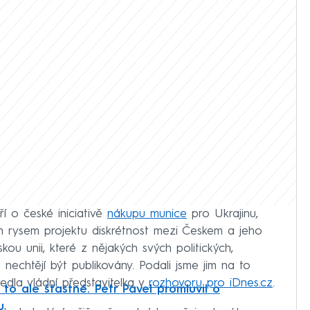
í o české iniciativě
nákupu munice
pro Ukrajinu,
 rysem projektu diskrétnost mezi Českem a jeho
ou unii, které z nějakých svých politických,
 nechtějí být publikovány. Podali jsme jim na to
edla vládní představitelka v
rozhovoru pro iDnes.cz
.
to ale šťastné. Petr Pavel promluvil o
u