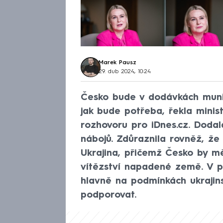
Marek Pausz
29. dub 2024, 10:24
Česko bude v dodávkách munic
jak bude potřeba, řekla mini
rozhovoru pro iDnes.cz. Dodal
nábojů. Zdůraznila rovněž, ž
Ukrajina, přičemž Česko by mě
vítězství napadené země. V p
hlavně na podmínkách ukrajin
podporovat.