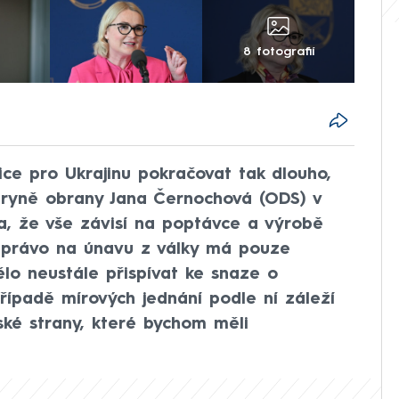
8 fotografií
e pro Ukrajinu pokračovat tak dlouho,
stryně obrany Jana Černochová (ODS) v
a, že vše závisí na poptávce a výrobě
e právo na únavu z války má pouze
lo neustále přispívat ke snaze o
řípadě mírových jednání podle ní záleží
ské strany, které bychom měli