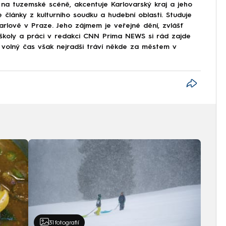
na tuzemské scéně, akcentuje Karlovarský kraj a jeho
e články z kulturního soudku a hudební oblasti. Studuje
arlově v Praze. Jeho zájmem je veřejné dění, zvlášť
ě školy a práci v redakci CNN Prima NEWS si rád zajde
j volný čas však nejradši tráví někde za městem v
31
fotografií