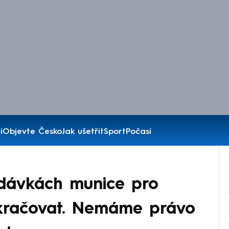
í
Objevte Česko
Jak ušetřit
Sport
Počasí
dávkách munice pro
kračovat. Nemáme právo