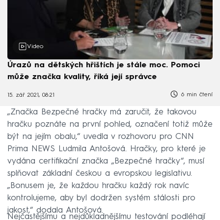
Video
Úrazů na dětských hřištích je stále moc. Pomoci
může značka kvality, říká její správce
6 min čtení
15. zář 2021, 08:21
„Značka Bezpečné hračky má zaručit, že takovou
hračku poznáte na první pohled, označení totiž může
být na jejím obalu,“ uvedla v rozhovoru pro CNN
Prima NEWS Ludmila Antošová. Hračky, pro které je
vydána certifikační značka „Bezpečné hračky“, musí
splňovat základní českou a evropskou legislativu.
„Bonusem je, že každou hračku každý rok navíc
kontrolujeme, aby byl dodržen systém stálosti pro
jakost,“ dodala Antošová.
Nejčastějšímu a nejdůkladnějšímu testování podléhají