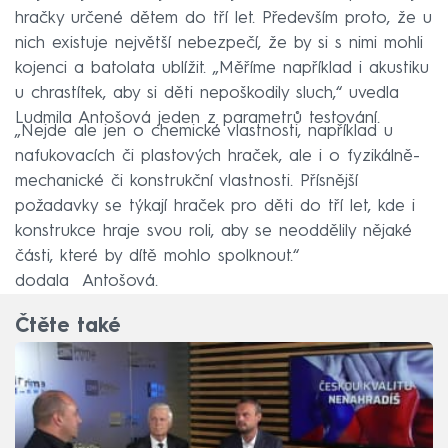
hračky určené dětem do tří let. Především proto, že u
nich existuje největší nebezpečí, že by si s nimi mohli
kojenci a batolata ublížit. „Měříme například i akustiku
u chrastítek, aby si děti nepoškodily sluch,“ uvedla
Ludmila Antošová jeden z parametrů testování.
„Nejde ale jen o chemické vlastnosti, například u
nafukovacích či plastových hraček, ale i o fyzikálně-
mechanické či konstrukční vlastnosti. Přísnější
požadavky se týkají hraček pro děti do tří let, kde i
konstrukce hraje svou roli, aby se neoddělily nějaké
části, které by dítě mohlo spolknout.“
dodala Antošová.
Čtěte také