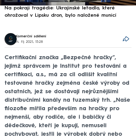
Na pokraji tragédie: Ukrajinské letadlo, které
P
ohrožoval v Lipsku dron, bylo naložené municí
e
Komerční sdělení
14. říj 2021, 15:28
Certifikační značka „Bezpečné hračky“,
jejímž správcem je Institut pro testování a
certifikaci, a.s., má za cíl odlišit kvalitní
testované hračky zejména české výroby od
ostatních, jež se dostávají nejrůznějšími
distribučními kanály na tuzemský trh. „Naše
filozofie mířila především na hračky pro
nejmenší, aby rodiče, ale i babičky či
dědečkové, kteří je kupují, nemuseli
pochybovat, jestli je výrobek dobrý nebo