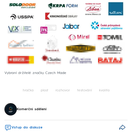
Vybraní držitelé značky Czech Made
hračka
plast
rozhovor
testování
kvalita
Komerční sdělení
Vstup do diskuze