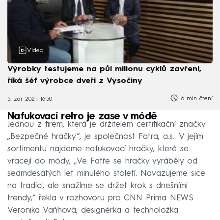
Video
Výrobky testujeme na půl milionu cyklů zavření,
říká šéf výrobce dveří z Vysočiny
6 min čtení
5. zář 2021, 16:50
Nafukovací retro je zase v módě
Jednou z firem, která je držitelem certifikační značky
„Bezpečné hračky“, je společnost Fatra, a.s.. V jejím
sortimentu najdeme nafukovací hračky, které se
vracejí do módy, „Ve Fatře se hračky vyráběly od
sedmdesátých let minulého století. Navazujeme sice
na tradici, ale snažíme se držet krok s dnešními
trendy,“ řekla v rozhovoru pro CNN Prima NEWS
Veronika Vaňhová, designérka a technoložka