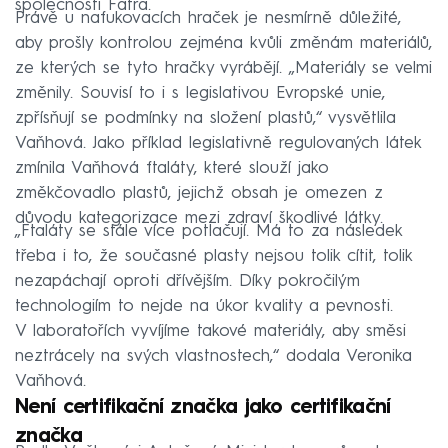
společnosti Fatra.
Právě u nafukovacích hraček je nesmírně důležité,
aby prošly kontrolou zejména kvůli změnám materiálů,
ze kterých se tyto hračky vyrábějí. „Materiály se velmi
změnily. Souvisí to i s legislativou Evropské unie,
zpřísňují se podmínky na složení plastů,“ vysvětlila
Vaňhová. Jako příklad legislativně regulovaných látek
zmínila Vaňhová ftaláty, které slouží jako
změkčovadlo plastů, jejichž obsah je omezen z
důvodu kategorizace mezi zdraví škodlivé látky.
„Ftaláty se stále více potlačují. Má to za následek
třeba i to, že současné plasty nejsou tolik cítit, tolik
nezapáchají oproti dřívějším. Díky pokročilým
technologiím to nejde na úkor kvality a pevnosti.
V laboratořích vyvíjíme takové materiály, aby směsi
neztrácely na svých vlastnostech,“ dodala Veronika
Vaňhová.
Není certifikační značka jako certifikační
značka