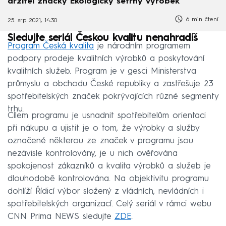
držitel značky Ekologicky šetrný výrobek
6 min čtení
25. srp 2021, 14:30
Sledujte seriál Českou kvalitu nenahradíš
Program Česká kvalita
je národním programem
podpory prodeje kvalitních výrobků a poskytování
kvalitních služeb. Program je v gesci Ministerstva
průmyslu a obchodu České republiky a zastřešuje 23
spotřebitelských značek pokrývajících různé segmenty
trhu.
Cílem programu je usnadnit spotřebitelům orientaci
při nákupu a ujistit je o tom, že výrobky a služby
označené některou ze značek v programu jsou
nezávisle kontrolovány, je u nich ověřována
spokojenost zákazníků a kvalita výrobků a služeb je
dlouhodobě kontrolována. Na objektivitu programu
dohlíží Řídicí výbor složený z vládních, nevládních i
spotřebitelských organizací. Celý seriál v rámci webu
CNN Prima NEWS sledujte
ZDE
.