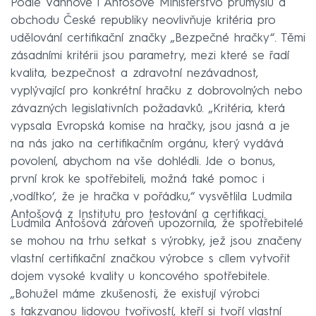
Podle Vaňhové i Antošové Ministerstvo průmyslu a
obchodu České republiky neovlivňuje kritéria pro
udělování certifikační značky „Bezpečné hračky“. Těmi
zásadními kritérii jsou parametry, mezi které se řadí
kvalita, bezpečnost a zdravotní nezávadnost,
vyplývající pro konkrétní hračku z dobrovolných nebo
závazných legislativních požadavků. „Kritéria, která
vypsala Evropská komise na hračky, jsou jasná a je
na nás jako na certifikačním orgánu, který vydává
povolení, abychom na vše dohlédli. Jde o bonus,
první krok ke spotřebiteli, možná také pomoc i
‚vodítko‘, že je hračka v pořádku,“ vysvětlila Ludmila
Antošová z Institutu pro testování a certifikaci.
Ludmila Antošová zároveň upozornila, že spotřebitelé
se mohou na trhu setkat s výrobky, jež jsou značeny
vlastní certifikační značkou výrobce s cílem vytvořit
dojem vysoké kvality u koncového spotřebitele.
„Bohužel máme zkušenosti, že existují výrobci
s takzvanou lidovou tvořivostí, kteří si tvoří vlastní