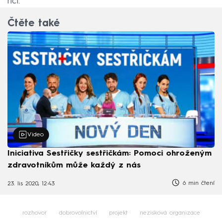
říct.
Čtěte také
Video
Iniciativa Sestřičky sestřičkám: Pomoci ohroženým
zdravotníkům může každý z nás
6 min čtení
23. lis 2020, 12:43
rozhovor
dobrovolnictví
projekt
nezisková organizace