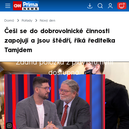
Domů
Pořady
Nový den
Češi se do dobrovolnické činnosti
zapojují a jsou štědří, říká ředitelka
Tamjdem
Žádná položka z playlistu není
Výběr redakce
dostupná.