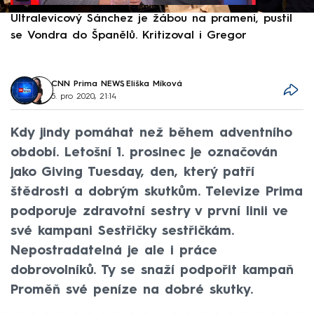
Ultralevicový Sánchez je žábou na prameni, pustil
P
se Vondra do Španělů. Kritizoval i Gregor
F
CNN Prima NEWS
,
Eliška Míková
5. pro 2020, 21:14
Kdy jindy pomáhat než během adventního
období. Letošní 1. prosinec je označován
jako Giving Tuesday, den, který patří
štědrosti a dobrým skutkům. Televize Prima
podporuje zdravotní sestry v první linii ve
své kampani Sestřičky sestřičkám.
Nepostradatelná je ale i práce
dobrovolníků. Ty se snaží podpořit kampaň
Proměň své peníze na dobré skutky.