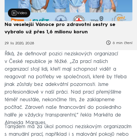
Video
Na veselejší Vánoce pro zdravotní sestry se
vybralo už přes 1,6 milionu korun
6 min čtení
29. lis 2020, 20:28
Říká, že definovat pozici neziskových organizací
v České republice je těžké. „Za prací našich
organizací stojí lidi, kteří mají schopnost vidět a
reagovat na potřeby ve společnosti, které by třeba
jinak zůstaly bez adekvátní pozornosti. Jsme
profesionálové v naší práci. Nad prací přemýšlíme
téměř neustále, nekončíme tím, že zaklapneme
počítač. Zároveň naše financování do posledního
halíře je vždycky transparentní,“ řekla Markéta de
Almeida Marques.
Tamjdem má za úkol pomoci neziskovým organizacím
s manuální prací, například i s malování pokojů nebo