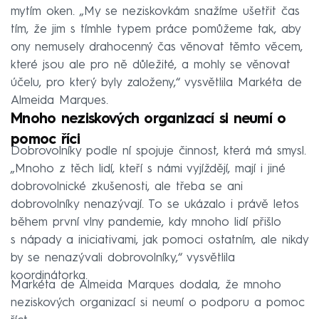
mytím oken. „My se neziskovkám snažíme ušetřit čas
tím, že jim s tímhle typem práce pomůžeme tak, aby
ony nemusely drahocenný čas věnovat těmto věcem,
které jsou ale pro ně důležité, a mohly se věnovat
účelu, pro který byly založeny,“ vysvětlila Markéta de
Almeida Marques.
Mnoho neziskových organizací si neumí o
pomoc říci
Dobrovolníky podle ní spojuje činnost, která má smysl.
„Mnoho z těch lidí, kteří s námi vyjíždějí, mají i jiné
dobrovolnické zkušenosti, ale třeba se ani
dobrovolníky nenazývají. To se ukázalo i právě letos
během první vlny pandemie, kdy mnoho lidí přišlo
s nápady a iniciativami, jak pomoci ostatním, ale nikdy
by se nenazývali dobrovolníky,“ vysvětlila
koordinátorka.
Markéta de Almeida Marques dodala, že mnoho
neziskových organizací si neumí o podporu a pomoc