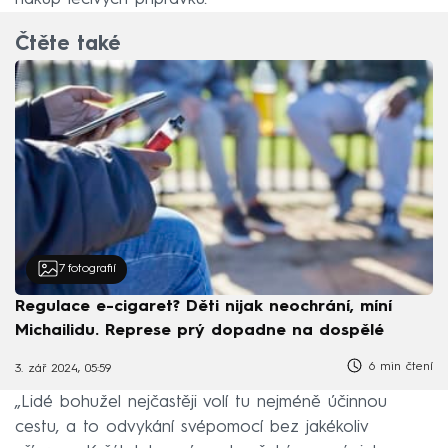
Čtěte také
7
fotografií
Regulace e-cigaret? Děti nijak neochrání, míní
Michailidu. Represe prý dopadne na dospělé
6 min čtení
3. zář 2024, 05:59
„Lidé bohužel nejčastěji volí tu nejméně účinnou
cestu, a to odvykání svépomocí bez jakékoliv