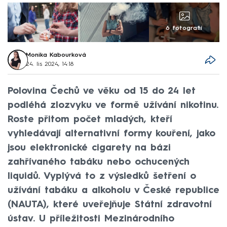
6 fotografií
Monika Kabourková
24. lis 2024, 14:18
Polovina Čechů ve věku od 15 do 24 let
podléhá zlozvyku ve formě užívání nikotinu.
Roste přitom počet mladých, kteří
vyhledávají alternativní formy kouření, jako
jsou elektronické cigarety na bázi
zahřívaného tabáku nebo ochucených
liquidů. Vyplývá to z výsledků šetření o
užívání tabáku a alkoholu v České republice
(NAUTA), které uveřejňuje Státní zdravotní
ústav. U příležitosti Mezinárodního