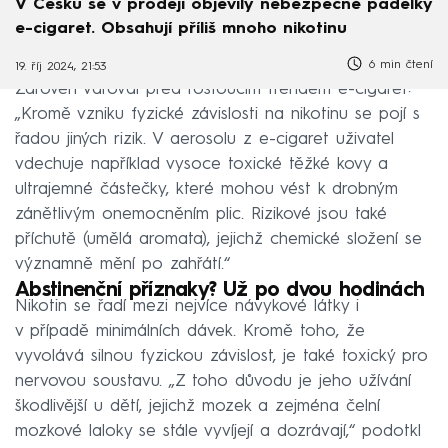
V Česku se v prodeji objevily nebezpečné padělky
e-cigaret. Obsahují příliš mnoho nikotinu
6 min čtení
19. říj 2024, 21:53
Zároveň varoval před rostoucím trendem e-cigaret:
„Kromě vzniku fyzické závislosti na nikotinu se pojí s
řadou jiných rizik. V aerosolu z e-cigaret uživatel
vdechuje například vysoce toxické těžké kovy a
ultrajemné částečky, které mohou vést k drobným
zánětlivým onemocněním plic. Rizikové jsou také
příchutě (umělá aromata), jejichž chemické složení se
významně mění po zahřátí.“
Abstinenční příznaky? Už po dvou hodinách
Nikotin se řadí mezi nejvíce návykové látky i
v případě minimálních dávek. Kromě toho, že
vyvolává silnou fyzickou závislost, je také toxický pro
nervovou soustavu. „Z toho důvodu je jeho užívání
škodlivější u dětí, jejichž mozek a zejména čelní
mozkové laloky se stále vyvíjejí a dozrávají,“ podotkl