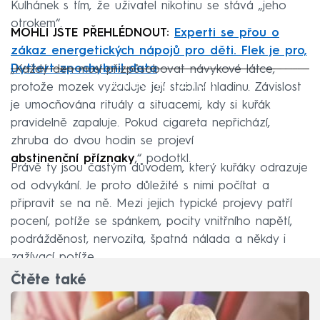
Kulhánek s tím, že uživatel nikotinu se stává „jeho
otrokem“.
MOHLI JSTE PŘEHLÉDNOUT:
Experti se přou o
zákaz energetických nápojů pro děti. Flek je pro,
Dyttert zpochybnil data
„Každý den musí přizpůsobovat návykové látce,
Failed to fetch
protože mozek vyžaduje její stabilní hladinu. Závislost
je umocňována rituály a situacemi, kdy si kuřák
pravidelně zapaluje. Pokud cigareta nepřichází,
zhruba do dvou hodin se projeví
abstinenční příznaky
,“ podotkl.
Právě ty jsou častým důvodem, který kuřáky odrazuje
od odvykání. Je proto důležité s nimi počítat a
připravit se na ně. Mezi jejich typické projevy patří
pocení, potíže se spánkem, pocity vnitřního napětí,
podrážděnost, nervozita, špatná nálada a někdy i
zažívací potíže.
Čtěte také