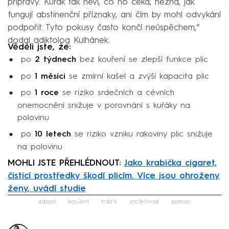
přípravy. Kuřák tak neví, co ho čeká, nezná, jak
fungují abstinenční příznaky, ani čím by mohl odvykání
podpořit. Tyto pokusy často končí neúspěchem,“
dodal adiktolog Kulhánek.
Věděli jste, že:
po
2 týdnech
bez kouření se zlepší funkce plic
po
1 měsíci
se zmírní kašel a zvýší kapacita plic
po
1 roce
se riziko srdečních a cévních
onemocnění snižuje v porovnání s kuřáky na
polovinu
po
10 letech
se riziko vzniku rakoviny plic snižuje
na polovinu
MOHLI JSTE PŘEHLÉDNOUT:
Jako krabička cigaret,
čisticí prostředky škodí plicím. Více jsou ohroženy
ženy, uvádí studie
Failed to fetch
zdraví
kouření
tabák
společnost
pomoc