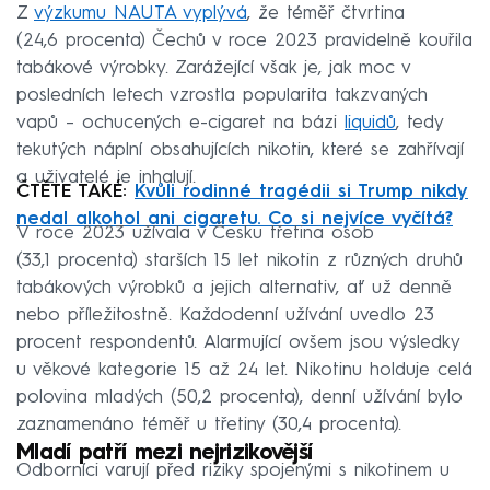
Z
výzkumu NAUTA vyplývá
, že téměř čtvrtina
(24,6 procenta) Čechů v roce 2023 pravidelně kouřila
tabákové výrobky. Zarážející však je, jak moc v
posledních letech vzrostla popularita takzvaných
vapů – ochucených e-cigaret na bázi
liquidů
, tedy
tekutých náplní obsahujících nikotin, které se zahřívají
a uživatelé je inhalují.
ČTĚTE TAKÉ:
Kvůli rodinné tragédii si Trump nikdy
nedal alkohol ani cigaretu. Co si nejvíce vyčítá?
V roce 2023 užívala v Česku třetina osob
(33,1 procenta) starších 15 let nikotin z různých druhů
tabákových výrobků a jejich alternativ, ať už denně
nebo příležitostně. Každodenní užívání uvedlo 23
procent respondentů. Alarmující ovšem jsou výsledky
u věkové kategorie 15 až 24 let. Nikotinu holduje celá
polovina mladých (50,2 procenta), denní užívání bylo
zaznamenáno téměř u třetiny (30,4 procenta).
Mladí patří mezi nejrizikovější
Odborníci varují před riziky spojenými s nikotinem u