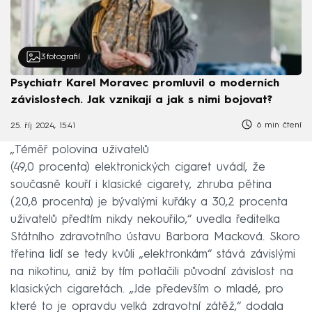
3
fotografií
Psychiatr Karel Moravec promluvil o moderních
závislostech. Jak vznikají a jak s nimi bojovat?
6 min čtení
25. říj 2024, 15:41
„Téměř polovina uživatelů
(49,0 procenta) elektronických cigaret uvádí, že
současně kouří i klasické cigarety, zhruba pětina
(20,8 procenta) je bývalými kuřáky a 30,2 procenta
uživatelů předtím nikdy nekouřilo,“ uvedla ředitelka
Státního zdravotního ústavu Barbora Macková. Skoro
třetina lidí se tedy kvůli „elektronkám“ stává závislými
na nikotinu, aniž by tím potlačili původní závislost na
klasických cigaretách. „Jde především o mladé, pro
které to je opravdu velká zdravotní zátěž,“ dodala