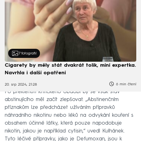
7
fotografií
Cigarety by měly stát dvakrát tolik, míní expertka.
Navrhla i další opatření
6 min čtení
20. srp 2024, 21:28
Po překlenutí kritického období by se však stav
abstinujícího měl začít zlepšovat. „Abstinenčním
příznakům lze předcházet užíváním přípravků
náhradního nikotinu nebo léků na odvykání kouření s
obsahem účinné látky, která pouze napodobuje
nikotin, jakou je například cytisin,“ uvedl Kulhánek.
Tyto léčivé přípravky, jako je Defumoxan, jsou k