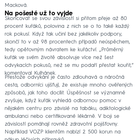
Macková.
Na pošesté už to vyjde
Skoncovat se svou závislostí si přitom přeje až 80
procent kuřáků, polovina z nich se o to také každý
rok pokusí. Když tak učiní bez jakékoliv podpory,
skončí to v až 98 procentech případů neúspěchem,
tedy opětovným návratem ke kuřáctví. „Průměrný
kuřák ve svém životě absolvuje více než šest
odvykacích pokusů, než se mu podaří přestat kouřit,“
komentoval Kulhánek.
Přestože odvykání je často zdlouhavá a náročná
cesta, odborníci ujišťují, že existuje mnoho ověřených
způsobů, jak toho docílit. Úspěšnost se významně
zvyšuje, když kuřák vyhledá odbornou pomoc v
nějakém centru pro závislé na tabáku, adiktologické
ambulanci nebo certifikované lékárně. V boji se
závislostí pomáhají rovněž zdravotní pojišťovny.
Například VOZP klientům nabízí 2 500 korun na
nákup léčivých přípravků.