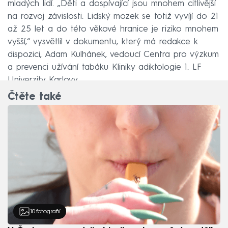
mladých lidí. „Děti a dospívající jsou mnohem citlivější
na rozvoj závislosti. Lidský mozek se totiž vyvíjí do 21
až 25 let a do této věkové hranice je riziko mnohem
vyšší,“ vysvětlil v dokumentu, který má redakce k
dispozici, Adam Kulhánek, vedoucí Centra pro výzkum
a prevenci užívání tabáku Kliniky adiktologie 1. LF
Univerzity Karlovy.
Čtěte také
10
fotografií