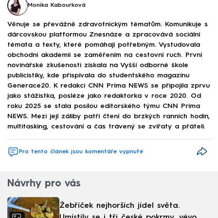
Monika Kabourková
Věnuje se převážně zdravotnickým tématům. Komunikuje s
dárcovskou platformou Znesnáze a zpracovává sociální
témata a texty, které pomáhají potřebným. Vystudovala
obchodní akademii se zaměřením na cestovní ruch. První
novinářské zkušenosti získala na Vyšší odborné škole
publicistiky, kde přispívala do studentského magazínu
Generace20. K redakci CNN Prima NEWS se připojila zprvu
jako stážistka, posléze jako redaktorka v roce 2020. Od
roku 2025 se stala posilou editorského týmu CNN Prima
NEWS. Mezi její záliby patří čtení do brzkých ranních hodin,
multitasking, cestování a čas trávený se zvířaty a přáteli.
Pro tento článek jsou komentáře vypnuté
Návrhy pro vás
Žebříček nejhorších jídel světa.
Umístily se i tři české pokrmy, vévodí