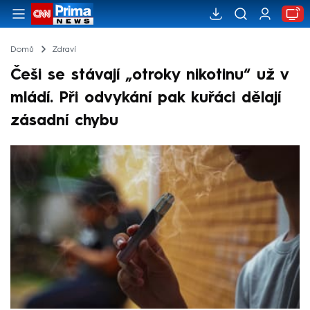
Domů
Zdraví
Češi se stávají „otroky nikotinu“ už v
mládí. Při odvykání pak kuřáci dělají
zásadní chybu