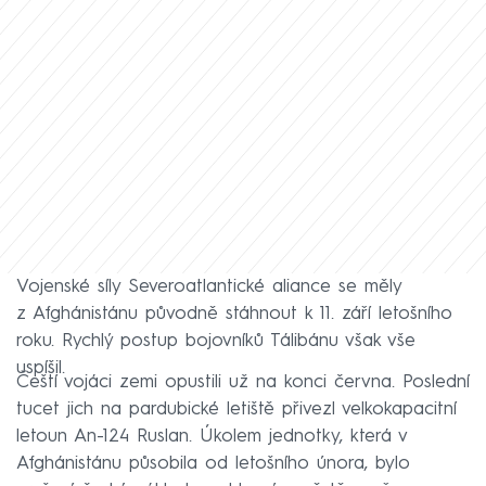
Vojenské síly Severoatlantické aliance se měly
z Afghánistánu původně stáhnout k 11. září letošního
roku. Rychlý postup bojovníků Tálibánu však vše
uspíšil.
Čeští vojáci zemi opustili už na konci června. Poslední
tucet jich na pardubické letiště přivezl velkokapacitní
letoun An-124 Ruslan. Úkolem jednotky, která v
Afghánistánu působila od letošního února, bylo