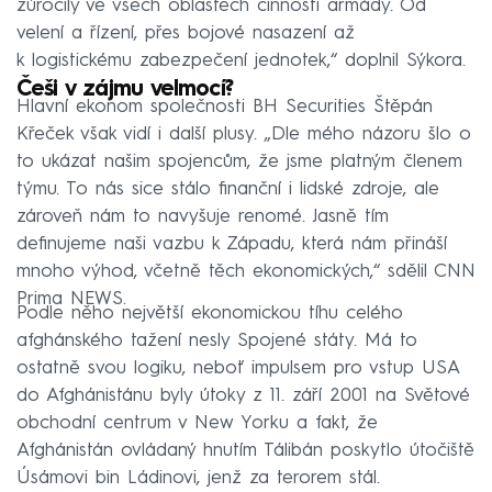
zúročily ve všech oblastech činnosti armády. Od
velení a řízení, přes bojové nasazení až
k logistickému zabezpečení jednotek,“ doplnil Sýkora.
Češi v zájmu velmocí?
Hlavní ekonom společnosti BH Securities Štěpán
Křeček však vidí i další plusy. „Dle mého názoru šlo o
to ukázat našim spojencům, že jsme platným členem
týmu. To nás sice stálo finanční i lidské zdroje, ale
zároveň nám to navyšuje renomé. Jasně tím
definujeme naši vazbu k Západu, která nám přináší
mnoho výhod, včetně těch ekonomických,“ sdělil CNN
Prima NEWS.
Podle něho největší ekonomickou tíhu celého
afghánského tažení nesly Spojené státy. Má to
ostatně svou logiku, neboť impulsem pro vstup USA
do Afghánistánu byly útoky z 11. září 2001 na Světové
obchodní centrum v New Yorku a fakt, že
Afghánistán ovládaný hnutím Tálibán poskytlo útočiště
Úsámovi bin Ládinovi, jenž za terorem stál.