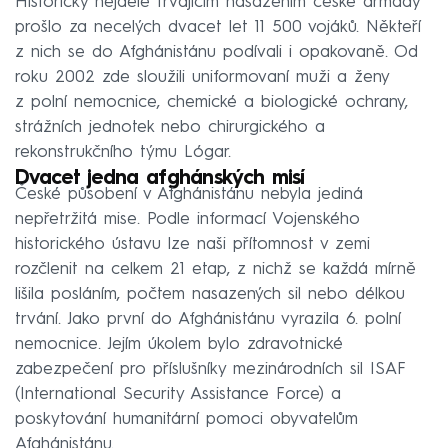
Historicky nejdéle trvajícím nasazením české armády
prošlo za necelých dvacet let 11 500 vojáků. Někteří
z nich se do Afghánistánu podívali i opakovaně. Od
roku 2002 zde sloužili uniformovaní muži a ženy
z polní nemocnice, chemické a biologické ochrany,
strážních jednotek nebo chirurgického a
rekonstrukčního týmu Lógar.
Dvacet jedna afghánských misí
České působení v Afghánistánu nebyla jediná
nepřetržitá mise. Podle informací Vojenského
historického ústavu lze naši přítomnost v zemi
rozčlenit na celkem 21 etap, z nichž se každá mírně
lišila posláním, počtem nasazených sil nebo délkou
trvání. Jako první do Afghánistánu vyrazila 6. polní
nemocnice. Jejím úkolem bylo zdravotnické
zabezpečení pro příslušníky mezinárodních sil ISAF
(International Security Assistance Force) a
poskytování humanitární pomoci obyvatelům
Afghánistánu.