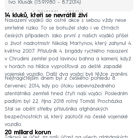
Ivo Klusák (15.9.1980 - 8.7.2014)
Libor Ligač (15.10.1981 - 8.7.2014)
14 kluků, kteří se nevrátili živí
Nasazení vojáků do ostré akce s sebou vždy nese
Jan Šenkýř (8.11.1975 - 8.7.2014)
smrtelné riziko. To se bohužel stalo i ve čtrnácti
Jaroslav Lieskovan (14.1.1975 - 14.7.2014)
českých případech. Jako první z našich vojáků přišel
o život nadrotmistr Nikolaj Martynov, který zahynul 4.
Martin Marcin (14.2.1982 - 5.8.2018)
května 2007. Příslušník 4. brigády rychlého nasazení
Kamil Beneš (17.1.1990 - 5.8.2018)
v Chrudimi zemřel pod lavinou bahna a kamení, když
Patrik Štěpánek (14.9.1993 - 5.8.2018)
v horách na hlídce vyprošťoval za deště zapadlé
vojenské vozidlo. Další dva vojáci byli těžce zraněni.
Tomáš Procházka (19.12.1976 - 22.10.2018)
Nejtragičtějším dnem byl z českého pohledu 8.
červenec 2014, kdy po útoku sebevražedného
atentátníka zemřeli hned čtyři naši vojáci. Posledním
padlým byl 22. října 2018 rotný Tomáš Procházka.
Stal se obětí střelby příslušníka afghánských
bezpečnostních sil, který zaútočil na české vojenské
vozidlo.
20 miliard korun
Takový je účet za naši účast na všech afghánských