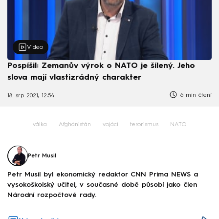
Video
Pospíšil: Zemanův výrok o NATO je šílený. Jeho
slova mají vlastizrádný charakter
6 min čtení
18. srp 2021, 12:54
válka
Afghánistán
vojáci
terorismus
NATO
Petr Musil
Petr Musil byl ekonomický redaktor CNN Prima NEWS a
vysokoškolský učitel, v současné době působí jako člen
Národní rozpočtové rady.