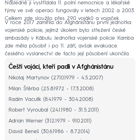
Následně ji vystřídala 11. polní nemocnice a lékařské
týmy ve své operaci fungovaly v letech 2002 a 2003.
Celkem zde sloužilo přes 290 vojáků a vojaček.
V roce 2017 zamířila do Afghánistánu první jednotka
vojenské policie, jejímž úkolem bylo střežení české
ambasády v Kábulu. Jednotka vojenské policie Kamba
zde měla působit i po 11. září, avšak evakuace
českého vyslanectví de facto její působení ukončila.
Čeští vojáci, kteří padli v Afghánistánu
Nikolaj Martynov (27.10.1979 - 4.5.2007)
Milan Štěrba (25.8.1972 - 17.3.2008)
Radim Vaculík (8.4.1979 - 30.4.2008)
Robert Vyroubal (24.1.1980 - 31.5.2011)
Adrian Werner (3.12.1979 - 9.10.2011)
David Beneš (30.6.1986 - 8.7.2014)