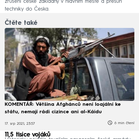
zrušení české základny v hlavním městě a přesun
techniky do Česka.
Čtěte také
KOMENTÁŘ: Většina Afghánců není loajální ke
státu, nemají rádi cizince ani al-Káidu
6 min čtení
17. srp 2021, 23:57
11,5 tisíce vojáků