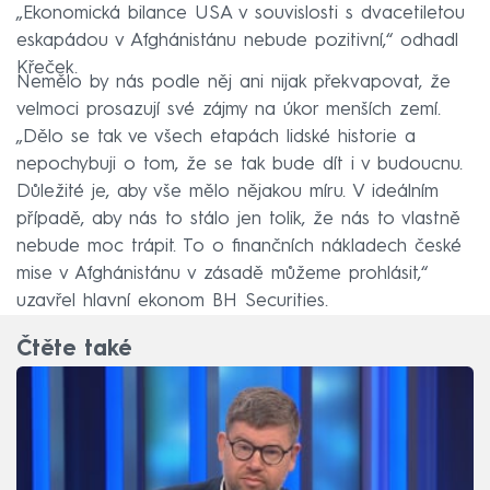
„Ekonomická bilance USA v souvislosti s dvacetiletou
eskapádou v Afghánistánu nebude pozitivní,“ odhadl
Křeček.
Nemělo by nás podle něj ani nijak překvapovat, že
velmoci prosazují své zájmy na úkor menších zemí.
„Dělo se tak ve všech etapách lidské historie a
nepochybuji o tom, že se tak bude dít i v budoucnu.
Důležité je, aby vše mělo nějakou míru. V ideálním
případě, aby nás to stálo jen tolik, že nás to vlastně
nebude moc trápit. To o finančních nákladech české
mise v Afghánistánu v zásadě můžeme prohlásit,“
uzavřel hlavní ekonom BH Securities.
Čtěte také