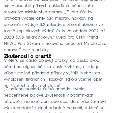
misí v podobě přímých nákladů českého státu,
respektive ministerstva obrany. „Z této částky
provozní výdaje činily 6,14 miliardy, náklady na
personální výdaje 8,2 miliardy a zbrojní akvizice ve
formě kapitálových výdajů činily za období 2002 až
2020 5,56 miliardy korun,“ uvedl pro CNN Prima
NEWS Petr Sýkora z tiskového oddělení Ministerstva
obrany České republiky.
Zkušenosti a prestiž
V éteru se často objevují otázky, co Česko svou
účastí na afghánské misi vlastně získalo, a zda je
vůbec možné případné přínosy vyčíslit. Nebo zda
vynaložení finančních i lidských zdrojů včetně obětí
na životech nebylo zbytečné.
„Z našeho pohledu česká armáda získala
neocenitelné bojové zkušenosti v podmínkách
náročné mnohonárodní operace, které žádný mírový
výcvik nedokáže plnohodnotně nahradit, a které se