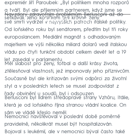
expremiér Jiří Paroubek: „Byl politikem mnoha rozporů
a tváří. Byl ale příjemným partnerem, když jsme se
Navzdory zdravotním problémům Berlusconi až do
setkávali. Jeho koníčkem byli krásné ženy.“
Failed to fetch
své smrti vydržel v nejvyšších patrech italské politiky.
Od loňského roku byl senátorem, předtím byl tři roky
europoslancem. Mediální magnát s odhadovaným
majetkem ve výši několika miliard dolarů vedl italskou
vládu po čtyři funkční období celkem devět let a 19
let zasedal v parlamentu.
Měl slabost pro ženy, fotbal a další krásy života,
ztělesňoval vlastnosti, jež imponovaly jeho příznivcům.
Současně byl ale kritizován svými odpůrci za životní
styl a v posledních letech se musel zodpovídat z
řady obvinění u soudů, byl i odsouzen.
Berlusconi byl lídrem středopravé strany Vzhůru, Itálie,
která je od loňského října stranou vládní koalice. On
sám ve vládě křeslo neměl.
Nemocnici navštěvoval v poslední době poměrně
pravidelně, několikrát musel být hospitalizován.
Bojoval s leukémií, ale v nemocnici býval často také