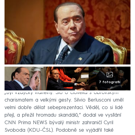
7 fotografií
„Byl vždycky viditelný. Šlo o člověka s obrovským
charismatem a velkými gesty. Silvio Berlusconi uměl
velmi dobře dělat sebeprezentaci. Věděl, co si lidé
přejí, a přežil hromadu skandálů,“ dodal ve vysílání
CNN Prima NEWS bývalý ministr zahraničí Cyril
Svoboda (KDU-ČSL). Podobně se vyjádřil také