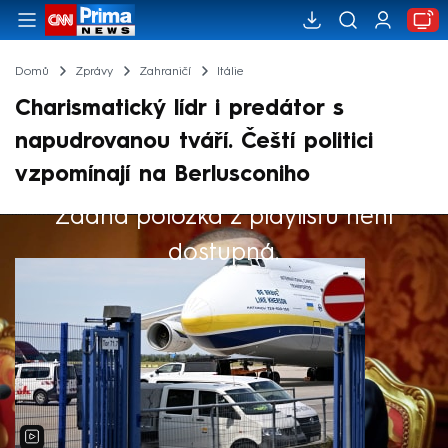
Domů
Zprávy
Zahraničí
Itálie
Charismatický lídr i predátor s
napudrovanou tváří. Čeští politici
vzpomínají na Berlusconiho
Žádná položka z playlistu není
Výběr redakce
dostupná.