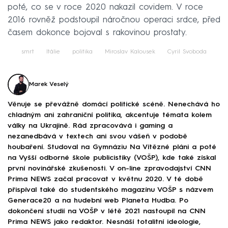
poté, co se v roce 2020 nakazil covidem. V roce
2016 rovněž podstoupil náročnou operaci srdce, před
časem dokonce bojoval s rakovinou prostaty.
smrt
Itálie
politika
Miroslav Kalousek
Cyril Svoboda
Marek Veselý
Věnuje se převážně domácí politické scéně. Nenechává ho
chladným ani zahraniční politika, akcentuje témata kolem
války na Ukrajině. Rád zpracovává i gaming a
nezanedbává v textech ani svou vášeň v podobě
houbaření. Studoval na Gymnáziu Na Vítězné pláni a poté
na Vyšší odborné škole publicistiky (VOŠP), kde také získal
první novinářské zkušenosti. V on-line zpravodajství CNN
Prima NEWS začal pracovat v květnu 2020. V té době
přispíval také do studentského magazínu VOŠP s názvem
Generace20 a na hudební web Planeta Hudba. Po
dokončení studií na VOŠP v létě 2021 nastoupil na CNN
Prima NEWS jako redaktor. Nesnáší totalitní ideologie,