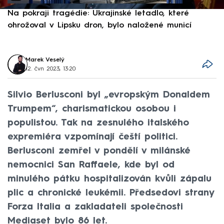
Na pokraji tragédie: Ukrajinské letadlo, které
P
ohrožoval v Lipsku dron, bylo naložené municí
e
Marek Veselý
12. čvn 2023, 13:20
Silvio Berlusconi byl „evropským Donaldem
Trumpem“, charismatickou osobou i
populistou. Tak na zesnulého italského
expremiéra vzpomínají čeští politici.
Berlusconi zemřel v pondělí v milánské
nemocnici San Raffaele, kde byl od
minulého pátku hospitalizován kvůli zápalu
plic a chronické leukémii. Předsedovi strany
Forza Italia a zakladateli společnosti
Mediaset bylo 86 let.