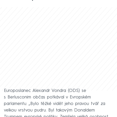
Europoslanec Alexandr Vondra (ODS) se
s Berlusconim občas potkával v Evropském
parlamentu. „Bylo těžké vidět jeho pravou tvář za
velkou vrstvou pudru. Byl takovým Donaldem
Trumpem evropské politiky. Zemřela veliká osobnost,