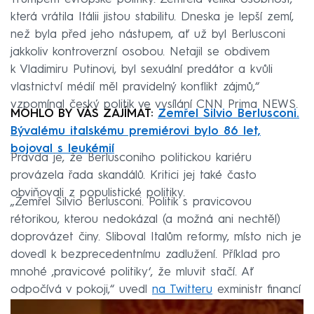
která vrátila Itálii jistou stabilitu. Dneska je lepší zemí,
než byla před jeho nástupem, ať už byl Berlusconi
jakkoliv kontroverzní osobou. Netajil se obdivem
k Vladimiru Putinovi, byl sexuální predátor a kvůli
vlastnictví médií měl pravidelný konflikt zájmů,“
vzpomínal český politik ve vysílání CNN Prima NEWS.
MOHLO BY VÁS ZAJÍMAT:
Zemřel Silvio Berlusconi.
Bývalému italskému premiérovi bylo 86 let,
bojoval s leukémií
Pravda je, že Berlusconiho politickou kariéru
provázela řada skandálů. Kritici jej také často
obviňovali z populistické politiky.
„Zemřel Silvio Berlusconi. Politik s pravicovou
rétorikou, kterou nedokázal (a možná ani nechtěl)
doprovázet činy. Sliboval Italům reformy, místo nich je
dovedl k bezprecedentnímu zadlužení. Příklad pro
mnohé ‚pravicové politiky‘, že mluvit stačí. Ať
odpočívá v pokoji,“ uvedl
na Twitteru
exministr financí
Miroslav Kalousek (TOP 09).