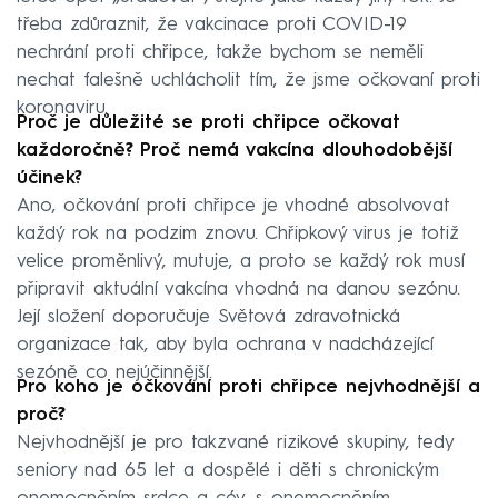
třeba zdůraznit, že vakcinace proti COVID-19
nechrání proti chřipce, takže bychom se neměli
nechat falešně uchlácholit tím, že jsme očkovaní proti
koronaviru.
Proč je důležité se proti chřipce očkovat
každoročně? Proč nemá vakcína dlouhodobější
účinek?
Ano, očkování proti chřipce je vhodné absolvovat
každý rok na podzim znovu. Chřipkový virus je totiž
velice proměnlivý, mutuje, a proto se každý rok musí
připravit aktuální vakcína vhodná na danou sezónu.
Její složení doporučuje Světová zdravotnická
organizace tak, aby byla ochrana v nadcházející
sezóně co nejúčinnější.
Pro koho je očkování proti chřipce nejvhodnější a
proč?
Nejvhodnější je pro takzvané rizikové skupiny, tedy
seniory nad 65 let a dospělé i děti s chronickým