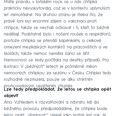
Máte pravdu, v loňském roce se u nás chřipka
prakticky nevyskytovala, což je v kontextu uplynulých
let mimořádné. Na druhou stranu je třeba říci, že
právě loni byl enormní zájem o vakcinaci proti
chřipce, takže se nechali očkovat i ti, kteří to běžně
nedělají. Podstatné bylo i nošení roušek a respirátorů,
protože chřipka se přenáší kapénkami, a celkové
omezení mezilidských kontaktů na pracovištích a ve
školách, takže nemoc neměla šanci se šířit.
Nemocnost se tedy počítala na desítky případů. Pro
ilustraci: V „běžných“ letech je průměrně milion
nemocných chřipkou za sezónu v Česku. Chřipka tedy
rozhodně nezmizela, pouze se díky striktním
proticovidovým opatřením ztlumila.
Lze tedy předpokládat, že letos se chřipka opět
objeví?
Ano. Vzhledem k rozvolňování a návratu lidí do
běžného provozu předpokládáme, že chřipka bude
letos opět „úřadovat“, stejně jako každý jiný rok. Je