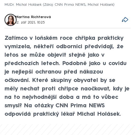
MUDr. Michal Holásek
Zdroj: CNN Prima NEWS, Michal Holásek
Martina Richterová
12. zář 2021, 10:25
Zatímco v loňském roce chřipka prakticky
vymizela, někteří odborníci předvídají, že
letos se může objevit stejně jako v
předchozích letech. Podobně jako u covidu
je nejlepší ochranou před nákazou
očkování. Které skupiny obyvatel by se
měly nechat proti chřipce naočkovat, kdy je
na to nejvhodnější doba a má to vůbec
smysl? Na otázky CNN Prima NEWS
odpovídá praktický lékař Michal Holásek.