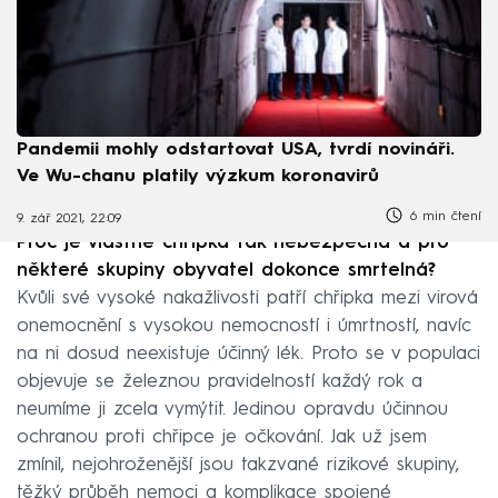
Pandemii mohly odstartovat USA, tvrdí novináři.
Ve Wu-chanu platily výzkum koronavirů
6 min čtení
9. zář 2021, 22:09
Proč je vlastně chřipka tak nebezpečná a pro
některé skupiny obyvatel dokonce smrtelná?
Kvůli své vysoké nakažlivosti patří chřipka mezi virová
onemocnění s vysokou nemocností i úmrtností, navíc
na ni dosud neexistuje účinný lék. Proto se v populaci
objevuje se železnou pravidelností každý rok a
neumíme ji zcela vymýtit. Jedinou opravdu účinnou
ochranou proti chřipce je očkování. Jak už jsem
zmínil, nejohroženější jsou takzvané rizikové skupiny,
těžký průběh nemoci a komplikace spojené