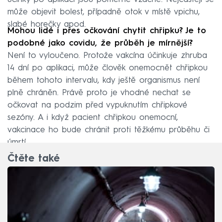
může objevit bolest, případně otok v místě vpichu,
slabé horečky apod.
Mohou lidé i přes očkování chytit chřipku? Je to
podobné jako covidu, že průběh je mírnější?
Není to vyloučeno. Protože vakcína účinkuje zhruba
14 dní po aplikaci, může člověk onemocnět chřipkou
během tohoto intervalu, kdy ještě organismus není
plně chráněn. Právě proto je vhodné nechat se
očkovat na podzim před vypuknutím chřipkové
sezóny. A i když pacient chřipkou onemocní,
vakcinace ho bude chránit proti těžkému průběhu či
úmrtí.
Čtěte také