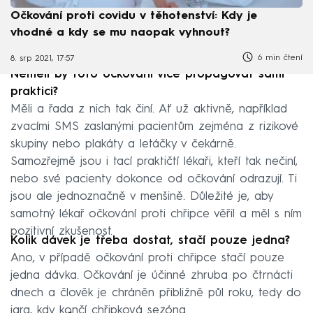
Očkování proti covidu v těhotenství: Kdy je
vhodné a kdy se mu naopak vyhnout?
6 min čtení
8. srp 2021, 17:57
Neměli by toto očkování více propagovat sami
praktici?
Měli a řada z nich tak činí. Ať už aktivně, například
zvacími SMS zaslanými pacientům zejména z rizikové
skupiny nebo plakáty a letáčky v čekárně.
Samozřejmě jsou i tací praktičtí lékaři, kteří tak nečiní,
nebo své pacienty dokonce od očkování odrazují. Ti
jsou ale jednoznačně v menšině. Důležité je, aby
samotný lékař očkování proti chřipce věřil a měl s ním
pozitivní zkušenost.
Kolik dávek je třeba dostat, stačí pouze jedna?
Ano, v případě očkování proti chřipce stačí pouze
jedna dávka. Očkování je účinné zhruba po čtrnácti
dnech a člověk je chráněn přibližně půl roku, tedy do
jara, kdy končí chřipková sezóna.