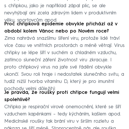
s chřipkou, jako je například zápal plic, se ale
nevyhýbají ani zcela zdravým lidem v produktivním
věku, sportovcům apod.
Proč chřipková epidemie obvykle přichází až v
období kolem Vánoc nebo po Novém roce?
Zima nahrává snazšímu šíření viru, protože lidé tráví
více času ve vnitřních prostorách a méně větrají. Virus
chřipky se lépe šíří v suchém a chladném vzduchu,
zatímco sluneční záření životnost viru zkracuje. I
proto chřipkový virus na jaře své řádění obvykle
ukončí. Svou roli hraje i nedostatek slunečního svitu, a
tudíž nižší tvorba vitamínu D, který je pro imunitní
pochody velmi důležitý.
Je pravda, že roušky proti chřipce fungují velmi
spolehlivě?
Chřipka je respirační virové onemocnění, které se šíří
vzduchem kapénkami – tedy kýcháním, kašlem apod.
Medicínské roušky tak brání viru v širším rozletu a
nákaza se šíří méně. Stoprocentně nás ale rouška