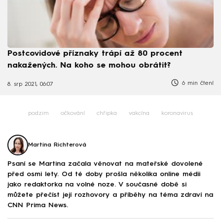
Postcovidové příznaky trápí až 80 procent
nakažených. Na koho se mohou obrátit?
6 min čtení
8. srp 2021, 06:07
podzim
očkování
chřipka
vakcína
koronavirus
Martina Richterová
Psaní se Martina začala věnovat na mateřské dovolené
před osmi lety. Od té doby prošla několika online médii
jako redaktorka na volné noze. V současné době si
můžete přečíst její rozhovory a příběhy na téma zdraví na
CNN Prima News.