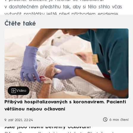
v dostatečném předstihu tak, aby si tělo stihlo včas
vytvořit protilátky ještě před příchodem epidemie.
Čtěte také
Video
Přibývá hospitalizovaných s koronavirem. Pacienti
většinou nejsou očkovaní
6 min čtení
9. zář 2021, 22:24
Jaké jsou hlavní benefity očkování?