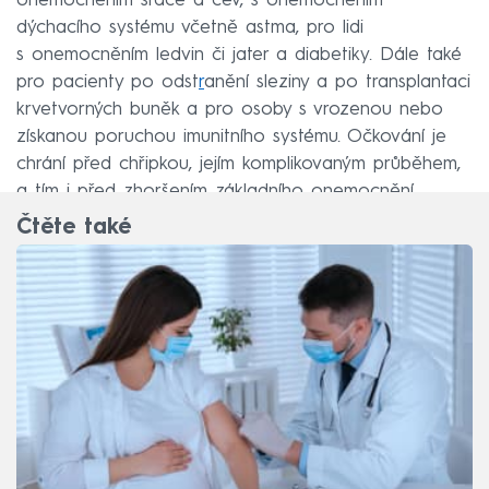
onemocněním srdce a cév, s onemocněním
dýchacího systému včetně astma, pro lidi
s onemocněním ledvin či jater a diabetiky. Dále také
pro pacienty po odst
r
anění sleziny a po transplantaci
krvetvorných buněk a pro osoby s vrozenou nebo
získanou poruchou imunitního systému. Očkování je
chrání před chřipkou, jejím komplikovaným průběhem,
a tím i před zhoršením základního onemocnění.
Čtěte také