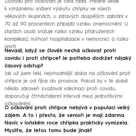
Důvodů pro očkování je celá řada. Předně vede
k výraznému snížení výskytu chřipky ve všech
věkových skupinách, u zdravých dospělých zabrání v
70 až 90 procentech případů vzniku onemocnění. U
starších osob snižuje riziko vzniku přidružených
komplikací, nutnost hospitalizace v nemocnici a riziko
úmrtí.
Nevadí, když se člověk nechá očkovat proti
covidu i proti chřipce? Je potřeba dodržet nějaký
časový odstup?
Jak už jsem řekl, nejvhodnější doba na očkování proti
chřipce je od října do prosince. Pokud by v té době
někdo zároveň zvažoval vakcinaci proti covidu,
doporučuji čtrnáctidenní interval mezi jednotlivými
očkováními.
O očkování proti chřipce nebývá v populaci velký
zájem. A to i přesto, že senioři je mají zdarma.
Navíc v loňském roce chřipka prakticky vymizela.
Myslíte, že letos tomu bude jinak?