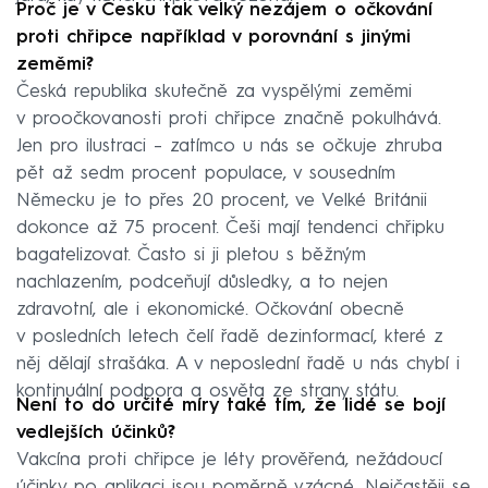
Proč je v Česku tak velký nezájem o očkování
proti chřipce například v porovnání s jinými
zeměmi?
Česká republika skutečně za vyspělými zeměmi
v proočkovanosti proti chřipce značně pokulhává.
Jen pro ilustraci – zatímco u nás se očkuje zhruba
pět až sedm procent populace, v sousedním
Německu je to přes 20 procent, ve Velké Británii
dokonce až 75 procent. Češi mají tendenci chřipku
bagatelizovat. Často si ji pletou s běžným
nachlazením, podceňují důsledky, a to nejen
zdravotní, ale i ekonomické. Očkování obecně
v posledních letech čelí řadě dezinformací, které z
něj dělají strašáka. A v neposlední řadě u nás chybí i
kontinuální podpora a osvěta ze strany státu.
Není to do určité míry také tím, že lidé se bojí
vedlejších účinků?
Vakcína proti chřipce je léty prověřená, nežádoucí
účinky po aplikaci jsou poměrně vzácné. Nejčastěji se