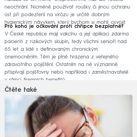
neochrání. Nicméně používat roušky či jinou ochranu
úst při podezření na virózu je určitě dobrým
hygienickým návykem, který bychom si mohli osvojit.
Pro koho je očkování proti chřipce bezplatné?
V České republice mají vakcínu a její aplikaci zdarma
pacienti z rizikových skupin, tedy všichni senioři nad
65 let a lidé s definovaným chronickým
onemocněním. Těm je plně hrazena z veřejného
zdravotního pojištění. Ostatním na ně významně
přispívají pojišťovny nebo například i zaměstnavatelé
v rámci firemních benefitů.
Čtěte také