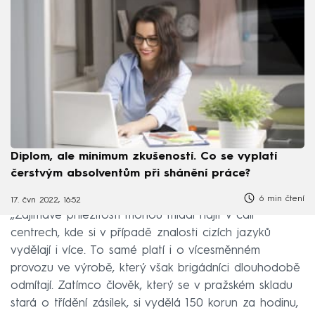
Diplom, ale minimum zkušeností. Co se vyplatí
čerstvým absolventům při shánění práce?
6 min čtení
17. čvn 2022, 16:52
„Zajímavé příležitosti mohou mladí najít v call
centrech, kde si v případě znalosti cizích jazyků
vydělají i více. To samé platí i o vícesměnném
provozu ve výrobě, který však brigádníci dlouhodobě
odmítají. Zatímco člověk, který se v pražském skladu
stará o třídění zásilek, si vydělá 150 korun za hodinu,