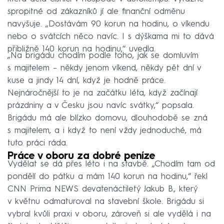
spropitné od zákazníků jí ale finanční odměnu
navyšuje. „Dostávám 90 korun na hodinu, o víkendu
nebo o svátcích něco navíc. I s dýškama mi to dává
přibližně 140 korun na hodinu,“ uvedla.
„Na brigádu chodím podle toho, jak se domluvím
s majitelem – někdy jenom víkend, někdy pět dní v
kuse a jindy 14 dní, když je hodně práce.
Nejnáročnější to je na začátku léta, když začínají
prázdniny a v Česku jsou navíc svátky,“ popsala.
Brigádu má ale blízko domovu, dlouhodobě se zná
s majitelem, a i když to není vždy jednoduché, má
tuto práci ráda.
Práce v oboru za dobré peníze
Vydělat se dá přes léto i na stavbě. „Chodím tam od
pondělí do pátku a mám 140 korun na hodinu,“ řekl
CNN Prima NEWS devatenáctiletý Jakub B., který
v květnu odmaturoval na stavební škole. Brigádu si
vybral kvůli praxi v oboru, zároveň si ale vydělá i na