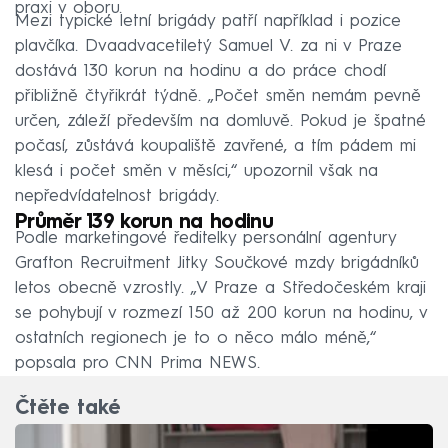
praxi v oboru.
Mezi typické letní brigády patří například i pozice
plavčíka. Dvaadvacetiletý Samuel V. za ni v Praze
dostává 130 korun na hodinu a do práce chodí
přibližně čtyřikrát týdně. „Počet směn nemám pevně
určen, záleží především na domluvě. Pokud je špatné
počasí, zůstává koupaliště zavřené, a tím pádem mi
klesá i počet směn v měsíci,“ upozornil však na
nepředvídatelnost brigády.
Průměr 139 korun na hodinu
Podle marketingové ředitelky personální agentury
Grafton Recruitment Jitky Součkové mzdy brigádníků
letos obecně vzrostly. „V Praze a Středočeském kraji
se pohybují v rozmezí 150 až 200 korun na hodinu, v
ostatních regionech je to o něco málo méně,“
popsala pro CNN Prima NEWS.
Čtěte také