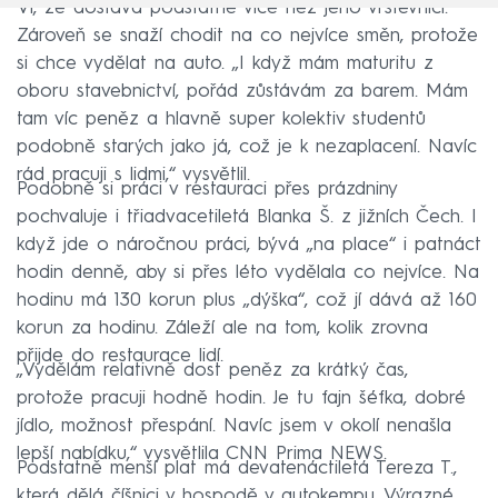
Ví, že dostává podstatně více než jeho vrstevníci.
Zároveň se snaží chodit na co nejvíce směn, protože
si chce vydělat na auto. „I když mám maturitu z
oboru stavebnictví, pořád zůstávám za barem. Mám
tam víc peněz a hlavně super kolektiv studentů
podobně starých jako já, což je k nezaplacení. Navíc
rád pracuji s lidmi,“ vysvětlil.
Podobně si práci v restauraci přes prázdniny
pochvaluje i třiadvacetiletá Blanka Š. z jižních Čech. I
když jde o náročnou práci, bývá „na place“ i patnáct
hodin denně, aby si přes léto vydělala co nejvíce. Na
hodinu má 130 korun plus „dýška“, což jí dává až 160
korun za hodinu. Záleží ale na tom, kolik zrovna
přijde do restaurace lidí.
„Vydělám relativně dost peněz za krátký čas,
protože pracuji hodně hodin. Je tu fajn šéfka, dobré
jídlo, možnost přespání. Navíc jsem v okolí nenašla
lepší nabídku,“ vysvětlila CNN Prima NEWS.
Podstatně menší plat má devatenáctiletá Tereza T.,
která dělá číšnici v hospodě v autokempu. Výrazné