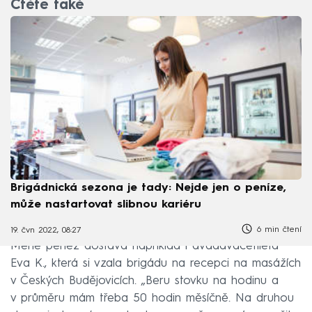
Čtěte také
Brigádnická sezona je tady: Nejde jen o peníze,
může nastartovat slibnou kariéru
6 min čtení
19. čvn 2022, 08:27
Méně peněz dostává například i dvaadvacetiletá
Eva K., která si vzala brigádu na recepci na masážích
v Českých Budějovicích. „Beru stovku na hodinu a
v průměru mám třeba 50 hodin měsíčně. Na druhou