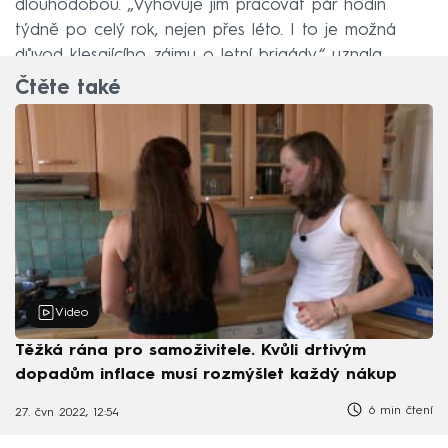
dlouhodobou. „Vyhovuje jim pracovat pár hodin
týdně po celý rok, nejen přes léto. I to je možná
důvod klesajícího zájmu o letní brigády,“ uznala.
Čtěte také
Video
Těžká rána pro samoživitele. Kvůli drtivým
dopadům inflace musí rozmýšlet každý nákup
6 min čtení
27. čvn 2022, 12:54