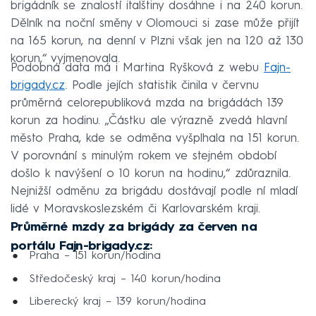
brigádník se znalostí italštiny dosáhne i na 240 korun.
Dělník na noční směny v Olomouci si zase může přijít
na 165 korun, na denní v Plzni však jen na 120 až 130
korun,“ vyjmenovala.
Podobná data má i Martina Ryšková z webu
Fajn-
brigady.cz
. Podle jejích statistik činila v červnu
průměrná celorepubliková mzda na brigádách 139
korun za hodinu. „Částku ale výrazně zvedá hlavní
město Praha, kde se odměna vyšplhala na 151 korun.
V porovnání s minulým rokem ve stejném období
došlo k navýšení o 10 korun na hodinu,“ zdůraznila.
Nejnižší odměnu za brigádu dostávají podle ní mladí
lidé v Moravskoslezském či Karlovarském kraji.
Průměrné mzdy za brigády za červen na
portálu Fajn-brigady.cz:
Praha – 151 korun/hodina
Středočeský kraj – 140 korun/hodina
Liberecký kraj – 139 korun/hodina