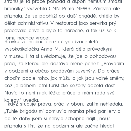
stranu je ta práce pohoda a aspoň nemusím smažit
hranolky,“ vysvětlila CNN Prima NEWS. Zároveň ale
přiznala, že se poohlíží po další brigádě, chtěla by
dělat administrativu. V restauraci jako servírka prý
pracovala dříve a bylo to náročné, a tak už se k
tomu nechce vracet.
Stovku za hodinu bere i čtyřiadvacetiletá
vysokoškolačka Anna M., která dělá průvodkyni
v muzeu. I ta si uvědomuje, že jde o pohodovou
práci, za kterou ale dostává méně peněz. „Provádím
v podzemí a občas prodávám suvenýry. Do práce
chodím podle toho, jak můžu a jak jsou volné směny,
což je během letní turistické sezóny docela dost.
Navíc to není nijak těžká práce a mám ráda své
kolegy,“ uvedla.
I když studuje práva, práci v oboru zatím nehledala.
„Tuhle brigádu mi domluvila mamka před pár lety a
od té doby jsem si nebyla schopná najít jinou,“
přiznala s tím, že na podzim si ale začne hledat