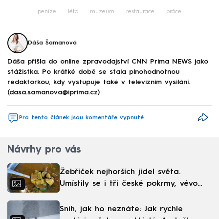
peníze
léto
muzeum
restaurace
práce
Dáša Šamanová
Dáša přišla do online zpravodajství CNN Prima NEWS jako
stážistka. Po krátké době se stala plnohodnotnou
redaktorkou, kdy vystupuje také v televizním vysílání.
(dasa.samanova@iprima.cz)
Pro tento článek jsou komentáře vypnuté
Návrhy pro vás
Žebříček nejhorších jídel světa.
Umístily se i tři české pokrmy, vévodí
skandinávská kuchyně
Sníh, jak ho neznáte: Jak rychle