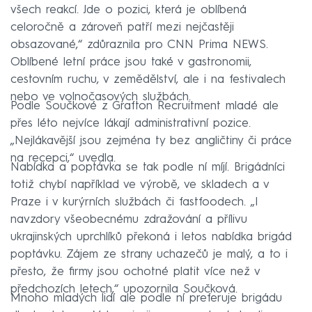
všech reakcí. Jde o pozici, která je oblíbená
celoročně a zároveň patří mezi nejčastěji
obsazované,“ zdůraznila pro CNN Prima NEWS.
Oblíbené letní práce jsou také v gastronomii,
cestovním ruchu, v zemědělství, ale i na festivalech
nebo ve volnočasových službách.
Podle Součkové z Grafton Recruitment mladé ale
přes léto nejvíce lákají administrativní pozice.
„Nejlákavější jsou zejména ty bez angličtiny či práce
na recepci,“ uvedla.
Nabídka a poptávka se tak podle ní míjí. Brigádníci
totiž chybí například ve výrobě, ve skladech a v
Praze i v kurýrních službách či fastfoodech. „I
navzdory všeobecnému zdražování a přílivu
ukrajinských uprchlíků překoná i letos nabídka brigád
poptávku. Zájem ze strany uchazečů je malý, a to i
přesto, že firmy jsou ochotné platit více než v
předchozích letech,“ upozornila Součková.
Mnoho mladých lidí ale podle ní preferuje brigádu