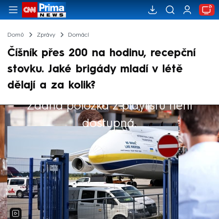
Domů
Zprávy
Domácí
Číšník přes 200 na hodinu, recepční
stovku. Jaké brigády mladí v létě
dělají a za kolik?
Žádná položka z playlistu není
Výběr redakce
dostupná.