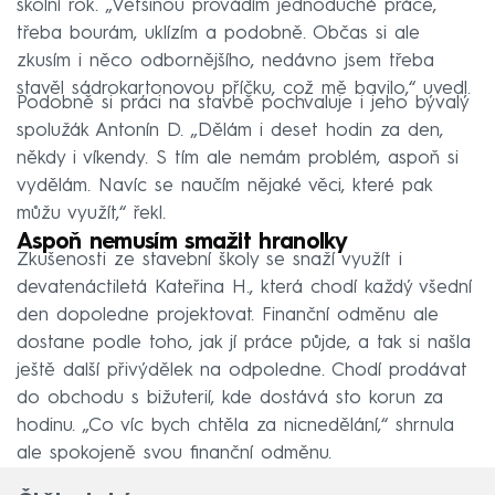
školní rok. „Většinou provádím jednoduché práce,
třeba bourám, uklízím a podobně. Občas si ale
zkusím i něco odbornějšího, nedávno jsem třeba
stavěl sádrokartonovou příčku, což mě bavilo,“ uvedl.
Podobně si práci na stavbě pochvaluje i jeho bývalý
spolužák Antonín D. „Dělám i deset hodin za den,
někdy i víkendy. S tím ale nemám problém, aspoň si
vydělám. Navíc se naučím nějaké věci, které pak
můžu využít,“ řekl.
Aspoň nemusím smažit hranolky
Zkušenosti ze stavební školy se snaží využít i
devatenáctiletá Kateřina H., která chodí každý všední
den dopoledne projektovat. Finanční odměnu ale
dostane podle toho, jak jí práce půjde, a tak si našla
ještě další přivýdělek na odpoledne. Chodí prodávat
do obchodu s bižuterií, kde dostává sto korun za
hodinu. „Co víc bych chtěla za nicnedělání,“ shrnula
ale spokojeně svou finanční odměnu.