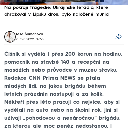
Na pokraji tragédie: Ukrajinské letadlo, které
P
ohrožoval v Lipsku dron, bylo naložené municí
e
Dáša Šamanová
12. čvc 2022, 09:53
Číšník si vydělá i přes 200 korun na hodinu,
pomocník na stavbě 140 a recepční na
masážích nebo průvodce v muzeu stovku.
Redakce CNN Prima NEWS se ptala
mladých lidí, na jakou brigádu během
letních prázdnin nastupují a za kolik.
Někteří přes léto pracují co nejvíce, aby si
vydělali na auto nebo na školní rok, jiní si
užívají „pohodovou a nenáročnou“ brigádu,
za kterou ale moc peněz nedostanou. I