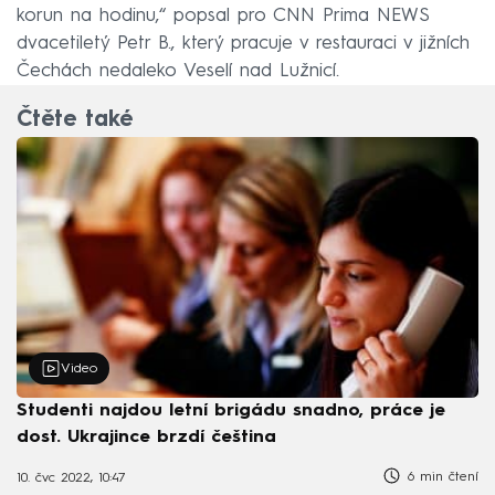
korun na hodinu,“ popsal pro CNN Prima NEWS
dvacetiletý Petr B., který pracuje v restauraci v jižních
Čechách nedaleko Veselí nad Lužnicí.
Čtěte také
Video
Studenti najdou letní brigádu snadno, práce je
dost. Ukrajince brzdí čeština
6 min čtení
10. čvc 2022, 10:47